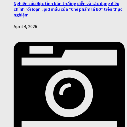
Nghiên cứu độc tính bán trường diễn và tác dụng điều
chỉnh rối loạn lipid máu của “Chế phẩm lá bơ” trên thực
nghiệm
April 4, 2026