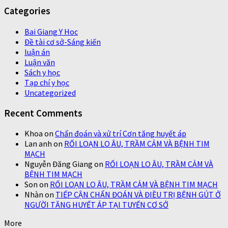
Categories
Bai Giang Y Hoc
Đề tài cơ sở-Sáng kiến
luận án
Luận văn
Sách y học
Tạp chí y học
Uncategorized
Recent Comments
Khoa
on
Chẩn đoán và xử trí Cơn tăng huyết áp
Lan anh
on
RỐI LOẠN LO ÂU, TRẦM CẢM VÀ BỆNH TIM
MẠCH
Nguyễn Đăng Giang
on
RỐI LOẠN LO ÂU, TRẦM CẢM VÀ
BỆNH TIM MẠCH
Son
on
RỐI LOẠN LO ÂU, TRẦM CẢM VÀ BỆNH TIM MẠCH
Nhàn
on
TIẾP CẬN CHẨN ĐOÁN VÀ ĐIỀU TRỊ BỆNH GÚT Ở
NGƯỜI TĂNG HUYẾT ÁP TẠI TUYẾN CƠ SỞ
More