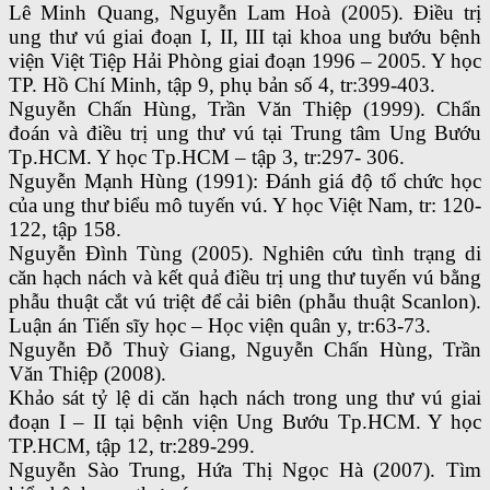
Lê Minh Quang, Nguyễn Lam Hoà (2005). Điều trị
ung thư vú giai đoạn I, II, III tại khoa ung bướu bệnh
viện Việt Tiệp Hải Phòng giai đoạn 1996 – 2005. Y học
TP. Hồ Chí Minh, tập 9, phụ bản số 4, tr:399-403.
Nguyễn Chấn Hùng, Trần Văn Thiệp (1999). Chẩn
đoán và điều trị ung thư vú tại Trung tâm Ung Bướu
Tp.HCM. Y học Tp.HCM – tập 3, tr:297- 306.
Nguyễn Mạnh Hùng (1991): Đánh giá độ tổ chức học
của ung thư biểu mô tuyến vú. Y học Việt Nam, tr: 120-
122, tập 158.
Nguyễn Đình Tùng (2005). Nghiên cứu tình trạng di
căn hạch nách và kết quả điều trị ung thư tuyến vú bằng
phẫu thuật cắt vú triệt để cải biên (phẫu thuật Scanlon).
Luận án Tiến sĩy học – Học viện quân y, tr:63-73.
Nguyễn Đỗ Thuỳ Giang, Nguyễn Chấn Hùng, Trần
Văn Thiệp (2008).
Khảo sát tỷ lệ di căn hạch nách trong ung thư vú giai
đoạn I – II tại bệnh viện Ung Bướu Tp.HCM. Y học
TP.HCM, tập 12, tr:289-299.
Nguyễn Sào Trung, Hứa Thị Ngọc Hà (2007). Tìm