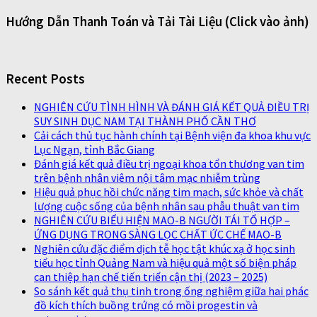
Hướng Dẫn Thanh Toán và Tải Tài Liệu (Click vào ảnh)
Recent Posts
NGHIÊN CỨU TÌNH HÌNH VÀ ĐÁNH GIÁ KẾT QUẢ ĐIỀU TRỊ
SUY SINH DỤC NAM TẠI THÀNH PHỐ CẦN THƠ
Cải cách thủ tục hành chính tại Bệnh viện đa khoa khu vực
Lục Ngạn, tỉnh Bắc Giang
Đánh giá kết quả điều trị ngoại khoa tổn thương van tim
trên bệnh nhân viêm nội tâm mạc nhiễm trùng
Hiệu quả phục hồi chức năng tim mạch, sức khỏe và chất
lượng cuộc sống của bệnh nhân sau phẫu thuật van tim
NGHIÊN CỨU BIỂU HIỆN MAO-B NGƯỜI TÁI TỔ HỢP –
ỨNG DỤNG TRONG SÀNG LỌC CHẤT ỨC CHẾ MAO-B
Nghiên cứu đặc điểm dịch tễ học tật khúc xạ ở học sinh
tiểu học tỉnh Quảng Nam và hiệu quả một số biện pháp
can thiệp hạn chế tiến triển cận thị (2023 – 2025)
So sánh kết quả thụ tinh trong ống nghiệm giữa hai phác
đồ kích thích buồng trứng có mồi progestin và