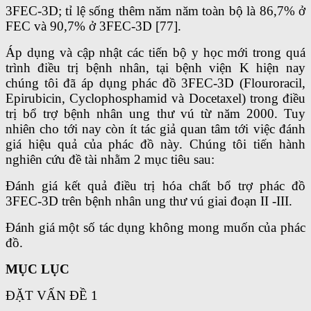
3FEC-3D; tỉ lệ sống thêm năm năm toàn bộ là 86,7% ở
FEC và 90,7% ở 3FEC-3D [77].
Áp dụng và cập nhật các tiến bộ y học mới trong quá
trình điều trị bệnh nhân, tại bệnh viện K hiện nay
chúng tôi đã áp dụng phác đồ 3FEC-3D (Flouroracil,
Epirubicin, Cyclophosphamid và Docetaxel) trong điều
trị bổ trợ bệnh nhân ung thư vú từ năm 2000. Tuy
nhiên cho tới nay còn ít tác giả quan tâm tới việc đánh
giá hiệu quả của phác đồ này. Chúng tôi tiến hành
nghiên cứu đề tài nhằm 2 mục tiêu sau:
Đánh giá kết quả điều trị hóa chất bổ trợ phác đồ
3FEC-3D trên bệnh nhân ung thư vú giai đoạn II -III.
Đánh giá một số tác dụng không mong muốn của phác
đồ.
MỤC LỤC
ĐẶT VẤN ĐỀ 1