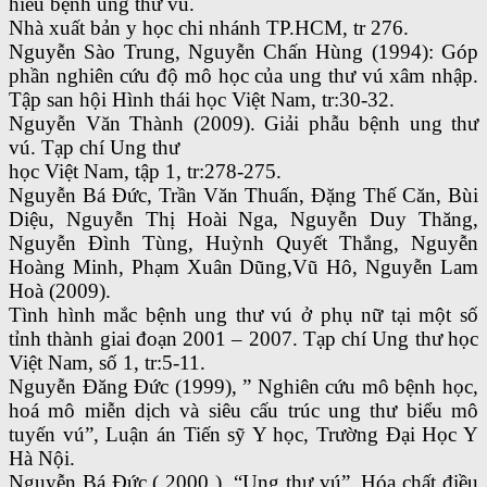
hiểu bệnh ung thư vú.
Nhà xuất bản y học chi nhánh TP.HCM, tr 276.
Nguyễn Sào Trung, Nguyễn Chấn Hùng (1994): Góp
phần nghiên cứu độ mô học của ung thư vú xâm nhập.
Tập san hội Hình thái học Việt Nam, tr:30-32.
Nguyễn Văn Thành (2009). Giải phẫu bệnh ung thư
vú. Tạp chí Ung thư
học Việt Nam, tập 1, tr:278-275.
Nguyễn Bá Đức, Trần Văn Thuấn, Đặng Thế Căn, Bùi
Diệu, Nguyễn Thị Hoài Nga, Nguyễn Duy Thăng,
Nguyễn Đình Tùng, Huỳnh Quyết Thắng, Nguyễn
Hoàng Minh, Phạm Xuân Dũng,Vũ Hô, Nguyễn Lam
Hoà (2009).
Tình hình mắc bệnh ung thư vú ở phụ nữ tại một số
tỉnh thành giai đoạn 2001 – 2007. Tạp chí Ung thư học
Việt Nam, số 1, tr:5-11.
Nguyễn Đăng Đức (1999), ” Nghiên cứu mô bệnh học,
hoá mô miễn dịch và siêu cấu trúc ung thư biểu mô
tuyến vú”, Luận án Tiến sỹ Y học, Trường Đại Học Y
Hà Nội.
Nguyễn Bá Đức ( 2000 ), “Ung thư vú”. Hóa chất điều