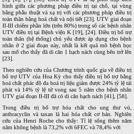
hình giữa các phương pháp điều trị tại chỗ, tại vùng
bằng phẫu thuật và xạ trị với các phương pháp điều trị
toàn thân bằng hoá chất và nội tiết [23]. UTV giai đoạn
II-III chiếm phần lớn (trên 80%) trong số các bệnh nhân
UTV điều trị tại Bệnh viện K [19], [24]. Điều trị bổ trợ
toàn thân (hệ thống) chủ yếu được áp dụng cho bệnh
nhân ở 2 giai đoạn này, nhất là kết quả mô bệnh học
sau mổ cho thấy đã di căn 1 hạch nách cùng bên trở lên
[23].
Theo nghiên cứu của Chương trình quốc gia về điều trị
bổ trợ UTV của Hoa Kỳ cho thấy điều trị bổ trợ bằng
hoá chất phác đồ đa hoá trị liệu giảm được 24% tỷ lệ tái
phát và 14% tỷ lệ tử vong sau 5 năm cho bệnh nhân
UTV giai đoạn II-III đã có di căn hạch nách [41], [58].
Trong điều trị bổ trợ hóa chất cho ung thư vú,
anthracyclin và taxan là hai hóa chất cơ bản. Nghiên
cứu của Henri Roche cho thấy: Tỉ lệ sống thêm năm
năm không bệnh là 73,2% với 6FEC và 78,4% với