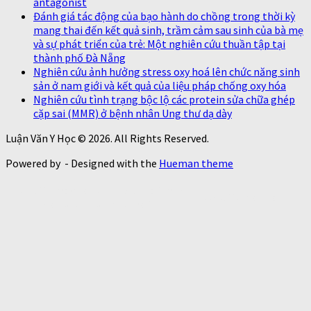
antagonist
Đánh giá tác động của bạo hành do chồng trong thời kỳ
mang thai đến kết quả sinh, trầm cảm sau sinh của bà mẹ
và sự phát triển của trẻ: Một nghiên cứu thuần tập tại
thành phố Đà Nẵng
Nghiên cứu ảnh hưởng stress oxy hoá lên chức năng sinh
sản ở nam giới và kết quả của liệu pháp chống oxy hóa
Nghiên cứu tình trạng bộc lộ các protein sửa chữa ghép
cặp sai (MMR) ở bệnh nhân Ung thư dạ dày
Luận Văn Y Học © 2026. All Rights Reserved.
Powered by
- Designed with the
Hueman theme
https://thaoduoctunhien.info/nam-
https://thaoduoctunhi
dong-trung-ha-thao/