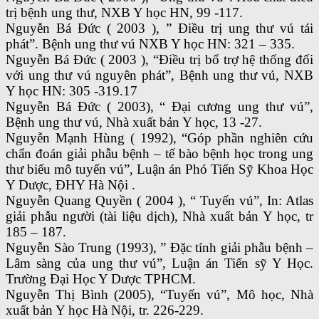
trị bệnh ung thư, NXB Y học HN, 99 -117.
Nguyễn Bá Đức ( 2003 ), ” Điều trị ung thư vú tái
phát”. Bệnh ung thư vú NXB Y học HN: 321 – 335.
Nguyễn Bá Đức ( 2003 ), “Điều trị bổ trợ hệ thống đối
với ung thư vú nguyên phát”, Bệnh ung thư vú, NXB
Y học HN: 305 -319.17
Nguyễn Bá Đức ( 2003), “ Đại cương ung thư vú”,
Bệnh ung thư vú, Nhà xuất bản Y học, 13 -27.
Nguyễn Mạnh Hùng ( 1992), “Góp phần nghiên cứu
chẩn đoán giải phẫu bệnh – tế bào bệnh học trong ung
thư biểu mô tuyến vú”, Luận án Phó Tiến Sỹ Khoa Học
Y Dược, ĐHY Hà Nội .
Nguyễn Quang Quyền ( 2004 ), “ Tuyến vú”, In: Atlas
giải phẫu người (tài liệu dịch), Nhà xuất bản Y học, tr
185 – 187.
Nguyễn Sào Trung (1993), ” Đặc tính giải phẫu bệnh –
Lâm sàng của ung thư vú”, Luận án Tiến sỹ Y Học.
Trường Đại Học Y Dược TPHCM.
Nguyễn Thị Bình (2005), “Tuyến vú”, Mô học, Nhà
xuất bản Y học Hà Nội, tr. 226-229.