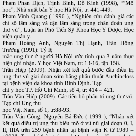
Phạm Phan Địch, Trịnh Bình, Đỗ Kính (1998), “”Mô
học”, Nhà xuất bản Y học Hà Nội, tr. 441-449.
Phạm Vinh Quang ( 1996 ), “Nghiên cứu đánh giá các
chỉ số lâm sàng và cận lâm sàng trong chẩn đoán ung
thư vú”, Luận án Phó Tiến Sỹ Khoa Học Y Dược, Học
viện quân y.
Phạm Hoàng Anh, Nguyễn Thị Hạnh, Trần Hồng
Trường (1991): Tỷ lệ
mắc ung thư ở người Hà Nội ước tính qua 3 năm thực
hiện ghi nhận. Y học Việt Nam, tr: 13-16, tập 158.
Trần Hiệp (2009). Nhận xét kết quả bước đầu điều trị
ung thư vú giai đoạn sớm bằng phẫu thuật Auchincloss
tại bệnh viện đa khoa tỉnh Bình Định. Tạp
chí y học TP. Hồ Chí Minh, số 4, tr: 414 – 421.
Trần Văn Hiệp (2009). Các tiến bộ phẫu trị ung thư vú.
Tạp chí Ung thư
học Việt Nam, số 1, tr:88-93.
Trần Văn Công, Nguyễn Bá Đức ( 1999 ), “Nhận xét
kết quả điều trị ung thư biểu mô ở vú nữ giai đoạn 0, I,
II, IIIA trên 259 bệnh nhân tại bệnh viện K từ 1989 –