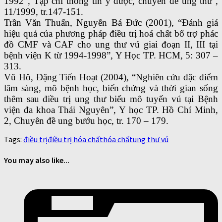
1992”, Tạp chí thông tin y dược, chuyên đề ung thư ,
11/1999, tr.147-151.
Trần Văn Thuấn, Nguyễn Bá Đức (2001), “Đánh giá
hiệu quả của phương pháp điều trị hoá chất bổ trợ phác
đồ CMF và CAF cho ung thư vú giai đoạn II, III tại
bệnh viện K từ 1994-1998”, Y Học TP. HCM, 5: 307 –
313.
Vũ Hô, Đặng Tiến Hoạt (2004), “Nghiên cứu đặc điểm
lâm sàng, mô bệnh học, biến chứng và thời gian sống
thêm sau điều trị ung thư biểu mô tuyến vú tại Bệnh
viện đa khoa Thái Nguyên”, Y học TP. Hồ Chí Minh,
2, Chuyên đề ung bướu học, tr. 170 – 179.
Tags:
điều trị
điều trị hóa chất
hóa chất
ung thư vú
You may also like...