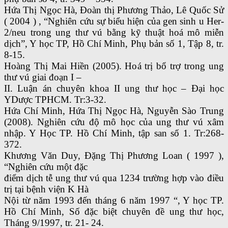
Hứa Thị Ngọc Hà, Đoàn thị Phương Thảo, Lê Quốc Sử
( 2004 ) , “Nghiên cứu sự biểu hiện của gen sinh u Her-
2/neu trong ung thư vú bằng kỹ thuật hoá mô miễn
dịch”, Y học TP, Hồ Chí Minh, Phụ bản số 1, Tập 8, tr.
8-15.
Hoàng Thị Mai Hiền (2005). Hoá trị bổ trợ trong ung
thư vú giai đoạn I –
II. Luận án chuyên khoa II ung thư học – Đại học
YDược TPHCM. Tr:3-32.
Hứa Chí Minh, Hứa Thị Ngọc Hà, Nguyễn Sào Trung
(2008). Nghiên cứu độ mô học của ung thư vú xâm
nhập. Y Học TP. Hồ Chí Minh, tập san số 1. Tr:268-
372.
Khương Văn Duy, Đặng Thị Phương Loan ( 1997 ),
“Nghiên cứu một đặc
điểm dịch tễ ung thư vú qua 1234 trường hợp vào điều
trị tại bệnh viện K Hà
Nội từ năm 1993 đến tháng 6 năm 1997 “, Y học TP.
Hồ Chí Minh, Số đặc biệt chuyên đề ung thư học,
Tháng 9/1997, tr. 21- 24.