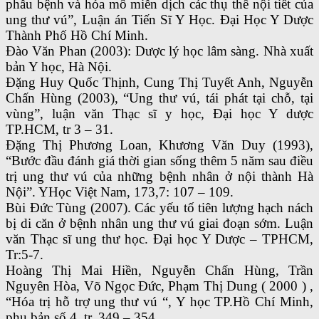
phẫu bệnh và hóa mô miễn dịch các thụ thể nội tiết của
ung thư vú”, Luận án Tiến Sĩ Y Học. Đại Học Y Dược
Thành Phố Hồ Chí Minh.
Đào Văn Phan (2003): Dược lý học lâm sàng. Nhà xuất
bản Y học, Hà Nội.
Đặng Huy Quốc Thịnh, Cung Thị Tuyết Anh, Nguyễn
Chấn Hùng (2003), “Ung thư vú, tái phát tại chỗ, tại
vùng”, luận văn Thạc sĩ y học, Đại học Y dược
TP.HCM, tr 3 – 31.
Đặng Thị Phương Loan, Khương Văn Duy (1993),
“Bước đầu đánh giá thời gian sống thêm 5 năm sau điều
trị ung thư vú của những bệnh nhân ở nội thành Hà
Nội”. YHọc Việt Nam, 173,7: 107 – 109.
Bùi Đức Tùng (2007). Các yếu tố tiên lượng hạch nách
bị di căn ở bệnh nhân ung thư vú giai đoạn sớm. Luận
văn Thạc sĩ ung thư học. Đại học Y Dược – TPHCM,
Tr:5-7.
Hoàng Thị Mai Hiền, Nguyễn Chấn Hùng, Trần
Nguyên Hòa, Võ Ngọc Đức, Phạm Thị Dung ( 2000 ) ,
“Hóa trị hỗ trợ ung thư vú “, Y học TP.Hồ Chí Minh,
phụ bản số 4, tr. 349 – 354.