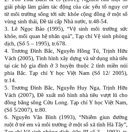
giải pháp làm giảm tác động của các yếu tố nguy cơ
từ môi trường sống tới sức khỏe cộng đồng ở một số
vùng sinh thái, Đề tài cấp Nhà nước, tr.48-54.
3. Lê Ngọc Bảo (1995), “Vệ sinh môi trường sức
khỏe, mối quan hệ nhân quả”, Tạp chí Vệ sinh phòng
dịch, (Số 5 – 1995), tr.678.
4. Trương Đình Bắc, Nguyễn Hồng Tú, Trịnh Hữu
Vách (2005), Tình hình xây dựng và sử dụng nhà tiêu
tại các hộ gia đình ở 3 huyện thuộc 2 tỉnh miền núi
phía Bắc. Tạp chí Y học Việt Nam (Số 12/ 2005),
tr.14.
5. Trương Đình Bắc, Nguyễn Huy Nga, Trịnh Hữu
Vách (2007), Đề xuất mô hình nhà tiêu vượt lũ cho
đồng bằng sông Cửu Long. Tạp chí Y học Việt Nam,
(Số 5/2007), tr.80.
6. Nguyễn Văn Bình (1993), “Nhiễm giun đường
ruột ở trẻ em và môi trường ở một số xã tỉnh Hà Tây”,
Tạp chí Vệ sinh phòng dịch, (tập III số 3 – 1993), tr.