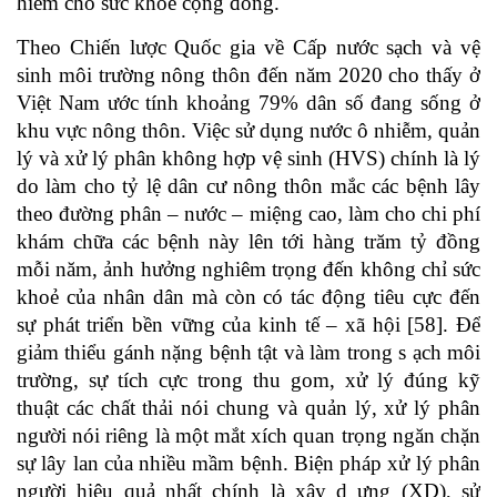
hiểm cho sức khỏe cộng đồng.
Theo Chiến lược Quốc gia về Cấp nước sạch và vệ
sinh môi trường nông thôn đến năm 2020 cho thấy ở
Việt Nam ước tính khoảng 79% dân số đang sống ở
khu vực nông thôn. Việc sử dụng nước ô nhiễm, quản
lý và xử lý phân không hợp vệ sinh (HVS) chính là lý
do làm cho tỷ lệ dân cư nông thôn mắc các bệnh lây
theo đường phân – nước – miệng cao, làm cho chi phí
khám chữa các bệnh này lên tới hàng trăm tỷ đồng
mỗi năm, ảnh hưởng nghiêm trọng đến không chỉ sức
khoẻ của nhân dân mà còn có tác động tiêu cực đến
sự phát triển bền vững của kinh tế – xã hội [58]. Để
giảm thiểu gánh nặng bệnh tật và làm trong s ạch môi
trường, sự tích cực trong thu gom, xử lý đúng kỹ
thuật các chất thải nói chung và quản lý, xử lý phân
người nói riêng là một mắt xích quan trọng ngăn chặn
sự lây lan của nhiều mầm bệnh. Biện pháp xử lý phân
người hiệu quả nhất chính là xây d ựng (XD), sử