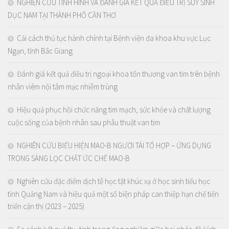
NGHIÊN CỨU TÌNH HÌNH VÀ ĐÁNH GIÁ KẾT QUẢ ĐIỀU TRỊ SUY SINH
DỤC NAM TẠI THÀNH PHỐ CẦN THƠ
Cải cách thủ tục hành chính tại Bệnh viện đa khoa khu vực Lục
Ngạn, tỉnh Bắc Giang
Đánh giá kết quả điều trị ngoại khoa tổn thương van tim trên bệnh
nhân viêm nội tâm mạc nhiễm trùng
Hiệu quả phục hồi chức năng tim mạch, sức khỏe và chất lượng
cuộc sống của bệnh nhân sau phẫu thuật van tim
NGHIÊN CỨU BIỂU HIỆN MAO-B NGƯỜI TÁI TỔ HỢP – ỨNG DỤNG
TRONG SÀNG LỌC CHẤT ỨC CHẾ MAO-B
Nghiên cứu đặc điểm dịch tễ học tật khúc xạ ở học sinh tiểu học
tỉnh Quảng Nam và hiệu quả một số biện pháp can thiệp hạn chế tiến
triển cận thị (2023 – 2025)