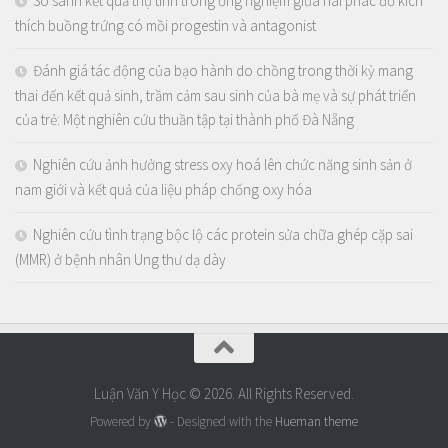
So sánh kết quả thụ tinh trong ống nghiệm giữa hai phác đồ kích
thích buồng trứng có mồi progestin và antagonist
Đánh giá tác động của bạo hành do chồng trong thời kỳ mang
thai đến kết quả sinh, trầm cảm sau sinh của bà mẹ và sự phát triển
của trẻ: Một nghiên cứu thuần tập tại thành phố Đà Nẵng
Nghiên cứu ảnh hưởng stress oxy hoá lên chức năng sinh sản ở
nam giới và kết quả của liệu pháp chống oxy hóa
Nghiên cứu tình trạng bộc lộ các protein sửa chữa ghép cặp sai
(MMR) ở bệnh nhân Ung thư dạ dày
Luận Văn Y Học © 2026. All Rights Reserved.
Powered by
- Designed with the
Hueman theme