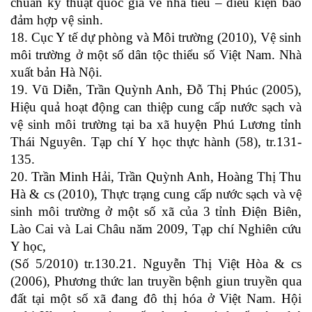
chuẩn kỹ thuật quốc gia về nhà tiêu – điều kiện bảo
đảm hợp vệ sinh.
18. Cục Y tế dự phòng và Môi trường (2010), Vệ sinh
môi trường ở một số dân tộc thiểu số Việt Nam. Nhà
xuất bản Hà Nội.
19. Vũ Diễn, Trần Quỳnh Anh, Đỗ Thị Phúc (2005),
Hiệu quả hoạt động can thiệp cung cấp nước sạch và
vệ sinh môi trường tại ba xã huyện Phú Lương tỉnh
Thái Nguyên. Tạp chí Y học thực hành (58), tr.131-
135.
20. Trần Minh Hải, Trần Quỳnh Anh, Hoàng Thị Thu
Hà & cs (2010), Thực trạng cung cấp nước sạch và vệ
sinh môi trường ở một số xã của 3 tỉnh Điện Biên,
Lào Cai và Lai Châu năm 2009, Tạp chí Nghiên cứu
Y học,
(Số 5/2010) tr.130.21. Nguyễn Thị Việt Hòa & cs
(2006), Phương thức lan truyền bệnh giun truyền qua
đất tại một số xã đang đô thị hóa ở Việt Nam. Hội