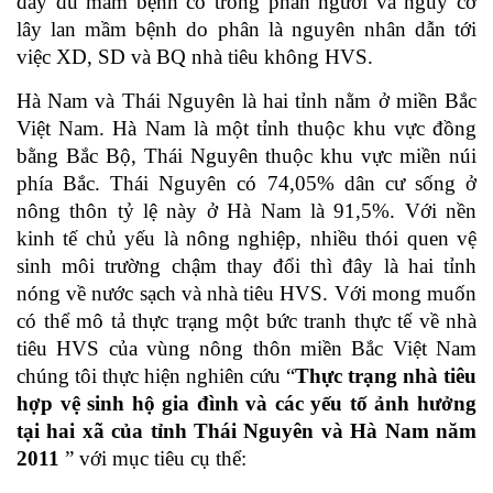
đầy đủ mầm bệnh có trong phân người và nguy cơ
lây lan mầm bệnh do phân là nguyên nhân dẫn tới
việc XD, SD và BQ nhà tiêu không HVS.
Hà Nam và Thái Nguyên là hai tỉnh nằm ở miền Bắc
Việt Nam. Hà Nam là một tỉnh thuộc khu vực đồng
bằng Bắc Bộ, Thái Nguyên thuộc khu vực miền núi
phía Bắc. Thái Nguyên có 74,05% dân cư sống ở
nông thôn tỷ lệ này ở Hà Nam là 91,5%. Với nền
kinh tế chủ yếu là nông nghiệp, nhiều thói quen vệ
sinh môi trường chậm thay đổi thì đây là hai tỉnh
nóng về nước sạch và nhà tiêu HVS. Với mong muốn
có thể mô tả thực trạng một bức tranh thực tế về nhà
tiêu HVS của vùng nông thôn miền Bắc Việt Nam
chúng tôi thực hiện nghiên cứu “
Thực trạng nhà tiêu
hợp vệ sinh hộ gia đình và các yếu tố ảnh hưởng
tại hai xã của tỉnh Thái Nguyên và Hà Nam năm
2011
” với mục tiêu cụ thể: