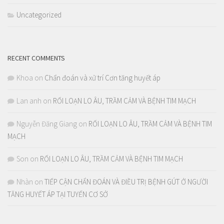
Uncategorized
RECENT COMMENTS
Khoa
on
Chẩn đoán và xử trí Cơn tăng huyết áp
Lan anh
on
RỐI LOẠN LO ÂU, TRẦM CẢM VÀ BỆNH TIM MẠCH
Nguyễn Đăng Giang
on
RỐI LOẠN LO ÂU, TRẦM CẢM VÀ BỆNH TIM
MẠCH
Son
on
RỐI LOẠN LO ÂU, TRẦM CẢM VÀ BỆNH TIM MẠCH
Nhàn
on
TIẾP CẬN CHẨN ĐOÁN VÀ ĐIỀU TRỊ BỆNH GÚT Ở NGƯỜI
TĂNG HUYẾT ÁP TẠI TUYẾN CƠ SỞ