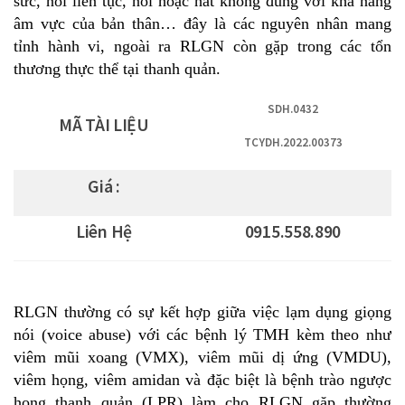
sức, nói liên tục, nói hoặc hát không đúng với khả năng
âm vực của bản thân… đây là các nguyên nhân mang
tỉnh hành vi, ngoài ra RLGN còn gặp trong các tổn
thương thực thể tại thanh quản.
SDH.0432
MÃ TÀI LIỆU
TCYDH.2022.00373
Giá :
Liên Hệ
0915.558.890
RLGN thường có sự kết hợp giữa việc lạm dụng giọng
nói (voice abuse) với các bệnh lý TMH kèm theo như
viêm mũi xoang (VMX), viêm mũi dị ứng (VMDU),
viêm họng, viêm amidan và đặc biệt là bệnh trào ngược
họng thanh quản (LPR) làm cho RLGN gặp thường