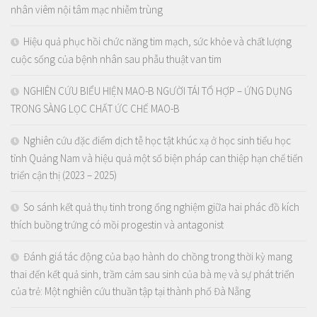
nhân viêm nội tâm mạc nhiễm trùng
Hiệu quả phục hồi chức năng tim mạch, sức khỏe và chất lượng
cuộc sống của bệnh nhân sau phẫu thuật van tim
NGHIÊN CỨU BIỂU HIỆN MAO-B NGƯỜI TÁI TỔ HỢP – ỨNG DỤNG
TRONG SÀNG LỌC CHẤT ỨC CHẾ MAO-B
Nghiên cứu đặc điểm dịch tễ học tật khúc xạ ở học sinh tiểu học
tỉnh Quảng Nam và hiệu quả một số biện pháp can thiệp hạn chế tiến
triển cận thị (2023 – 2025)
So sánh kết quả thụ tinh trong ống nghiệm giữa hai phác đồ kích
thích buồng trứng có mồi progestin và antagonist
Đánh giá tác động của bạo hành do chồng trong thời kỳ mang
thai đến kết quả sinh, trầm cảm sau sinh của bà mẹ và sự phát triển
của trẻ: Một nghiên cứu thuần tập tại thành phố Đà Nẵng