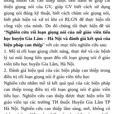
mong muốn các can thiệp được tiến hành sẽ giúp cải
thiện giọng nói của GV, giúp GV biết cách sử dụng
giọng nói đúng kỹ thuật, biết cách chăm sóc giọng nói,
biết phát hiện và xử trí khi có RLGN để thực hiện tốt
công việc của mình. Do đó chúng tôi thực hiện đề tài
“
Nghiên cứu rối loạn giọng nói của nữ giáo viên tiểu
học huyện Gia Lâm – Hà Nội và đánh giá kết quả của
biện pháp can thiệp
" với các mục tiêu nghiên cứu sau:
1. Mô tả rối loạn giọng chức năng, thực thể và các bệnh
lý tai mũi họng liên quan đến rối loạn giọng nói ở giáo
viên tiểu học huyện Gia Lâm, Hà Nội.
2. Đánh giá hiệu quả của các biện pháp can thiệp trong
điều trị rối loạn giọng nói ở giáo viên tiểu học
Nghiên cứu nhằm mô tả kết quả quả của các biện pháp
can thiệp trong điều trị rối loạn giọng nói ở giáo viên
tiểu học. Nghiên cứu can thiệp được thực hiện trên 50
giáo viên tại các trường TH thuộc Huyện Gia Lâm TP
Hà Nội. Nghiên cứu can thiệp lâm sàng, mở, không có