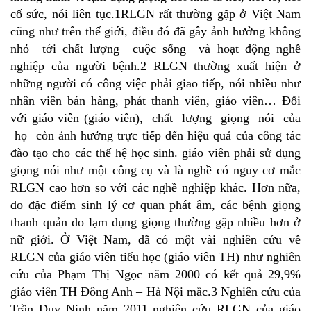
cố sức, nói liên tục.1RLGN rất thường gặp ở Việt Nam
cũng như trên thế giới, điều đó đã gây ảnh hưởng không
nhỏ tới chất lượng cuộc sống và hoạt động nghề
nghiệp của người bệnh.2 RLGN thường xuất hiện ở
những người có công việc phải giao tiếp, nói nhiều như
nhân viên bán hàng, phát thanh viên, giáo viên… Đối
với giáo viên (giáo viên), chất lượng giọng nói của
họ còn ảnh hưởng trực tiếp đến hiệu quả của công tác
đào tạo cho các thế hệ học sinh. giáo viên phải sử dụng
giọng nói như một công cụ và là nghề có nguy cơ mắc
RLGN cao hơn so với các nghề nghiệp khác. Hơn nữa,
do đặc điểm sinh lý cơ quan phát âm, các bệnh giọng
thanh quản do lạm dụng giọng thường gặp nhiều hơn ở
nữ giới. Ở Việt Nam, đã có một vài nghiên cứu về
RLGN của giáo viên tiểu học (giáo viên TH) như nghiên
cứu của Phạm Thị Ngọc năm 2000 có kết quả 29,9%
giáo viên TH Đông Anh – Hà Nội mắc.3 Nghiên cứu của
Trần Duy Ninh năm 2011 nghiên cứu RLGN của giáo