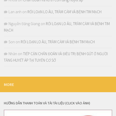
Lan anh
on
RỐI LOẠN LO ÂU, TRẦM CẢM VÀ BỆNH TIM MẠCH
Nguyễn Đăng Giang
on
RỐI LOẠN LO ÂU, TRẦM CẢM VÀ BỆNH TIM
MẠCH
Son
on
RỐI LOẠN LO ÂU, TRẦM CẢM VÀ BỆNH TIM MẠCH
Nhàn
on
TIẾP CẬN CHẨN ĐOÁN VÀ ĐIỀU TRỊ BỆNH GÚT Ở NGƯỜI
TĂNG HUYẾT ÁP TẠI TUYẾN CƠ SỞ
MORE
HƯỚNG DẪN THANH TOÁN VÀ TẢI TÀI LIỆU (CLICK VÀO ẢNH)