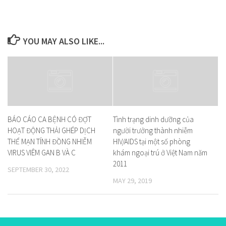
YOU MAY ALSO LIKE...
BÁO CÁO CA BỆNH CÓ ĐỢT
Tình trạng dinh dưỡng của
HOẠT ĐỘNG THẢI GHÉP DỊCH
người trưởng thành nhiễm
THỂ MẠN TÍNH ĐỒNG NHIỄM
HIV/AIDS tại một số phòng
VIRUS VIÊM GAN B VÀ C
khám ngoại trú ở Việt Nam năm
2011
SEPTEMBER 30, 2022
MAY 29, 2019