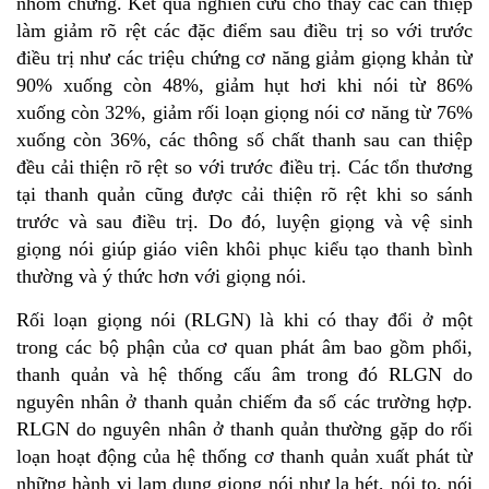
nhóm chứng. Kết quả nghiên cứu cho thấy các can thiệp
làm giảm rõ rệt các đặc điểm sau điều trị so với trước
điều trị như các triệu chứng cơ năng giảm giọng khản từ
90% xuống còn 48%, giảm hụt hơi khi nói từ 86%
xuống còn 32%, giảm rối loạn giọng nói cơ năng từ 76%
xuống còn 36%, các thông số chất thanh sau can thiệp
đều cải thiện rõ rệt so với trước điều trị. Các tổn thương
tại thanh quản cũng được cải thiện rõ rệt khi so sánh
trước và sau điều trị. Do đó, luyện giọng và vệ sinh
giọng nói giúp giáo viên khôi phục kiểu tạo thanh bình
thường và ý thức hơn với giọng nói.
Rối loạn giọng nói (RLGN) là khi có thay đổi ở một
trong các bộ phận của cơ quan phát âm bao gồm phổi,
thanh quản và hệ thống cấu âm trong đó RLGN do
nguyên nhân ở thanh quản chiếm đa số các trường hợp.
RLGN do nguyên nhân ở thanh quản thường gặp do rối
loạn hoạt động của hệ thống cơ thanh quản xuất phát từ
những hành vi lạm dụng giọng nói như la hét, nói to, nói