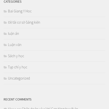
CATEGORIES
Bai Giang Y Hoc
Đề tài cơ sở-Sáng kiến
luận án
Luận văn
Sách y học
Tạp chí y học
Uncategorized
RECENT COMMENTS
Khoa
on
Chẩn đoán và xử trí Cơn tăng huyết áp