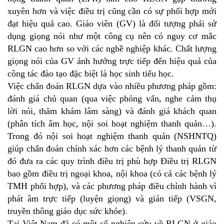
xuyên hơn và việc điều trị cũng cần có sự phối hợp mới
đạt hiệu quả cao. Giáo viên (GV) là đối tượng phải sử
dụng giọng nói như một công cụ nên có nguy cơ mắc
RLGN cao hơn so với các nghề nghiệp khác. Chất lượng
giọng nói của GV ảnh hưởng trực tiếp đến hiệu quả của
công tác đào tạo đặc biệt là học sinh tiểu học.
Việc chẩn đoán RLGN dựa vào nhiều phương pháp gồm:
đánh giá chủ quan (qua việc phỏng vấn, nghe cảm thụ
lời nói, thăm khám lâm sàng) và đánh giá khách quan
(phân tích âm học, nội soi hoạt nghiệm thanh quản…).
Trong đó nội soi hoạt nghiệm thanh quản (NSHNTQ)
giúp chẩn đoán chính xác hơn các bệnh lý thanh quản từ
đó đưa ra các quy trình điều trị phù hợp Điều trị RLGN
bao gồm điều trị ngoại khoa, nội khoa (có cả các bệnh lý
TMH phối hợp), và các phương pháp điều chỉnh hành vì
phát âm trực tiếp (luyện giọng) và gián tiếp (VSGN,
truyền thông giáo dục sức khỏe).
Tại Việt Nam đã có một số nghiên cứu về RLGN ở giáo