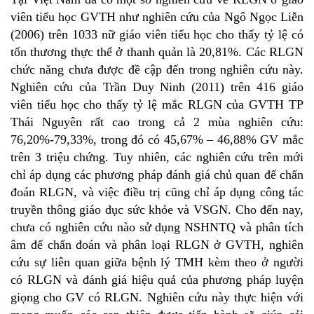
viên tiểu học GVTH như nghiên cứu của Ngô Ngọc Liễn
(2006) trên 1033 nữ giáo viên tiểu học cho thấy tỷ lệ có
tổn thương thực thể ở thanh quản là 20,81%. Các RLGN
chức năng chưa được đề cập đến trong nghiên cứu này.
Nghiên cứu của Trần Duy Ninh (2011) trên 416 giáo
viên tiểu học cho thấy tỷ lệ mắc RLGN của GVTH TP
Thái Nguyên rất cao trong cả 2 mùa nghiên cứu:
76,20%-79,33%, trong đó có 45,67% – 46,88% GV mắc
trên 3 triệu chứng. Tuy nhiên, các nghiên cứu trên mới
chỉ áp dụng các phương pháp đánh giá chủ quan để chẩn
đoán RLGN, và việc điều trị cũng chỉ áp dụng công tác
truyền thông giáo dục sức khỏe và VSGN. Cho đến nay,
chưa có nghiên cứu nào sử dụng NSHNTQ và phân tích
âm để chẩn đoán và phân loại RLGN ở GVTH, nghiên
cứu sự liên quan giữa bệnh lý TMH kèm theo ở người
có RLGN và đánh giá hiệu quả của phương pháp luyện
giọng cho GV có RLGN. Nghiên cứu này thực hiện với