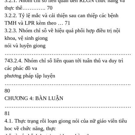
3.2.1. Nhóm chỉ sô liên quan đến RLGN chức năng va
thực thê…………. 70
3.2.2. Tỷ lệ mắc và cải thiện sau can thiệp các bệnh
TMH và LPR kèm theo … 71
3.2.3. Nhóm chỉ sô về hiệu quả phôi hợp điều trị nội
khoa, vệ sinh giong
nói và luyện giong
…………………………………………………………………
743.2.4. Nhóm chỉ sô liên quan tới tuân thủ va duy trì
các phác đồ va
phương pháp tập luyện
…………………………………………………………….
80
CHƯƠNG 4: BÀN LUẬN
………………………………………………………………
81
4.1. Thực trạng rôi loạn giong nói của nữ giáo viên tiêu
hoc về chức năng, thực