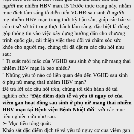
người mẹ nhiễm HBV mạn.15 Trước thực trạng này, nhằm
mục đích làm sáng tỏ diễn tiến VGHĐ sau sinh ở người
mẹ nhiễm HBV mạn trong thời kỳ hậu sản, giúp các bác sĩ
có cơ sở xử trí trong thực hành lâm sàng, đặc biệt là đóng
góp thông tin vào việc xây dựng hướng dẫn cho chương
trình quốc gia, cải thiện việc theo dõi và chăm sóc sức
khỏe cho người mẹ, chúng tôi đã đặt ra các câu hỏi như
sau:
⁻ Tỉ suất mới mắc của VGHĐ sau sinh ở phụ nữ mang thai
nhiễm HBV mạn là bao nhiêu?
⁻ Những yếu tố nào có liên quan đến đến VGHĐ sau sinh
ở phụ nữ mang thai nhiễm HBV mạn?
Để trả lời các câu hỏi trên, chúng tôi tiến hành đề tài
nghiên cứu: “
Đặc điểm dịch tễ và yếu tố nguy cơ của
viêm gan hoạt động sau sinh ở phụ nữ mang thai nhiễm
HBV mạn tại Bệnh viện Bệnh Nhiệt đới
” với các mục
tiêu nghiên cứu như sau:
➢ Mục tiêu tổng quát:
Khảo sát đặc điểm dịch tễ và yếu tố nguy cơ của viêm gan