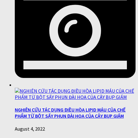
NGHIÊN CỨU TÁC DỤNG ĐIỀU HÒA LIPID MÁU CỦA CHẾ
PHẨM TỪ BỘT SẤY PHUN ĐÀI HOA CỦA CÂY BỤP GIẤM
August 4, 2022