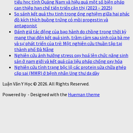
tiểu học tỉnh Quảng Nam và hiệu quả một số biện pháp
can thiệp hạn chế tiến triển cận thị (2023 – 2025)
So sánh kết quả thụ tinh trong ống nghiệm giữa hai phác
đồ kích thích buồng trứng có mồi progestin và
antagonist
Đánh giá tác động của bạo hành do chồng trong thời kỳ
mang thai đến kết quả sinh, trầm cảm sau sinh của bà mẹ
và sự phát triển của trẻ: Một nghiên cứu thuần tập tại
thành phố Đà Nẵng
Nghiên cứu ảnh hưởng stress oxy hoá lên chức năng sinh
sản ở nam giới và kết quả của liệu pháp chống oxy hóa
Nghiên cứu tình trạng bộc lộ các protein sửa chữa ghép
cặp sai (MMR) ở bệnh nhân Ung thư dạ dày
Luận Văn Y Học © 2026. All Rights Reserved.
Powered by
- Designed with the
Hueman theme
https://thaoduoctunhien.info/nam-
https://thaoduoctunhi
dong-trung-ha-thao/