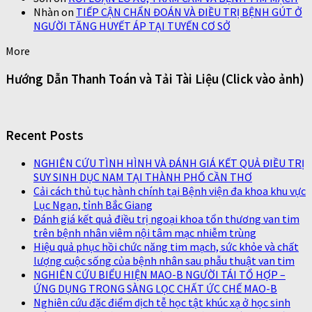
Nhàn
on
TIẾP CẬN CHẨN ĐOÁN VÀ ĐIỀU TRỊ BỆNH GÚT Ở
NGƯỜI TĂNG HUYẾT ÁP TẠI TUYẾN CƠ SỞ
More
Hướng Dẫn Thanh Toán và Tải Tài Liệu (Click vào ảnh)
Recent Posts
NGHIÊN CỨU TÌNH HÌNH VÀ ĐÁNH GIÁ KẾT QUẢ ĐIỀU TRỊ
SUY SINH DỤC NAM TẠI THÀNH PHỐ CẦN THƠ
Cải cách thủ tục hành chính tại Bệnh viện đa khoa khu vực
Lục Ngạn, tỉnh Bắc Giang
Đánh giá kết quả điều trị ngoại khoa tổn thương van tim
trên bệnh nhân viêm nội tâm mạc nhiễm trùng
Hiệu quả phục hồi chức năng tim mạch, sức khỏe và chất
lượng cuộc sống của bệnh nhân sau phẫu thuật van tim
NGHIÊN CỨU BIỂU HIỆN MAO-B NGƯỜI TÁI TỔ HỢP –
ỨNG DỤNG TRONG SÀNG LỌC CHẤT ỨC CHẾ MAO-B
Nghiên cứu đặc điểm dịch tễ học tật khúc xạ ở học sinh