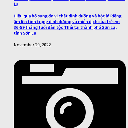
Hiệu quả bổ sung đa vi chất dinh dưỡng và bột lá Riềng
ấm lên tình trạng dinh dưỡng và miễn dịch của trẻ em
36-59 tháng tuổi dân tộc Thái tại thành phố Sơn La,
tỉnh Sơn La
November 20, 2022