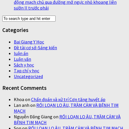
động mạch chủ qua đường mở ngực nhỏ khoang liên
sườn II trước phải
Categories
Bai Giang Y Hoc
Đề tài cơ sở-Sáng kiến
luận án
Luận văn
Sách y học
Tạp chí y học
Uncategorized
Recent Comments
Khoa
on
Chẩn đoán và xử trí Cơn tăng huyết áp
Lan anh
on
RỐI LOẠN LO ÂU, TRẦM CẢM VÀ BỆNH TIM
MẠCH
Nguyễn Đăng Giang
on
RỐI LOẠN LO ÂU, TRẦM CẢM VÀ
BỆNH TIM MẠCH
Son
on
RỐI LOẠN LO ÂU, TRẦM CẢM VÀ BỆNH TIM MẠCH