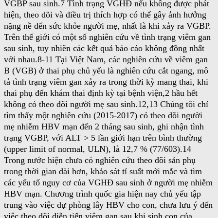
VGBP sau sinh.7 Tình trạng VGHĐ nếu không được phát
hiện, theo dõi và điều trị thích hợp có thể gây ảnh hưởng
nặng nề đến sức khỏe người mẹ, nhất là khi xảy ra VGBP.
Trên thế giới có một số nghiên cứu về tình trạng viêm gan
sau sinh, tuy nhiên các kết quả báo cáo không đồng nhất
với nhau.8-11 Tại Việt Nam, các nghiên cứu về viêm gan
B (VGB) ở thai phụ chủ yếu là nghiên cứu cắt ngang, mô
tả tình trạng viêm gan xảy ra trong thời kỳ mang thai, khi
thai phụ đến khám thai định kỳ tại bệnh viện,2 hầu hết
không có theo dõi người mẹ sau sinh.12,13 Chúng tôi chỉ
tìm thấy một nghiên cứu (2015-2017) có theo dõi người
mẹ nhiễm HBV mạn đến 2 tháng sau sinh, ghi nhận tình
trạng VGBP, với ALT > 5 lần giới hạn trên bình thường
(upper limit of normal, ULN), là 12,7 % (77/603).14
Trong nước hiện chưa có nghiên cứu theo dõi sản phụ
trong thời gian dài hơn, khảo sát tỉ suất mới mắc và tìm
các yếu tố nguy cơ của VGHĐ sau sinh ở người mẹ nhiễm
HBV mạn. Chương trình quốc gia hiện nay chủ yếu tập
trung vào việc dự phòng lây HBV cho con, chưa lưu ý đến
việc theo dõi diễn tiến viêm gan sau khi sinh con của