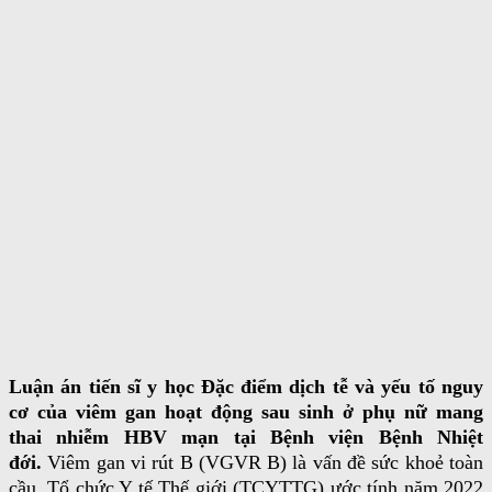
Luận án tiến sĩ y học Đặc điểm dịch tễ và yếu tố nguy
cơ của viêm gan hoạt động sau sinh ở phụ nữ mang
thai nhiễm HBV mạn tại Bệnh viện Bệnh Nhiệt
đới.
Viêm gan vi rút B (VGVR B) là vấn đề sức khoẻ toàn
cầu. Tổ chức Y tế Thế giới (TCYTTG) ước tính năm 2022