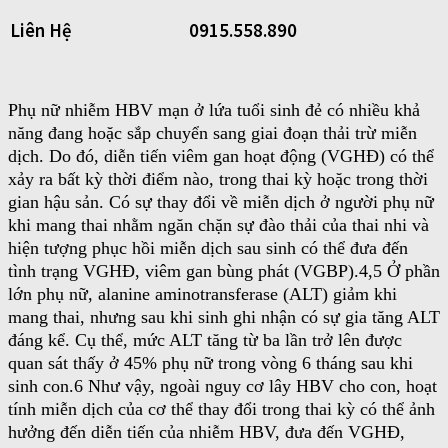
Liên Hệ
0915.558.890
Phụ nữ nhiễm HBV mạn ở lứa tuổi sinh đẻ có nhiều khả
năng đang hoặc sắp chuyển sang giai đoạn thải trừ miễn
dịch. Do đó, diễn tiến viêm gan hoạt động (VGHĐ) có thể
xảy ra bất kỳ thời điểm nào, trong thai kỳ hoặc trong thời
gian hậu sản. Có sự thay đổi về miễn dịch ở người phụ nữ
khi mang thai nhằm ngăn chặn sự đào thải của thai nhi và
hiện tượng phục hồi miễn dịch sau sinh có thể đưa đến
tình trạng VGHĐ, viêm gan bùng phát (VGBP).4,5 Ở phần
lớn phụ nữ, alanine aminotransferase (ALT) giảm khi
mang thai, nhưng sau khi sinh ghi nhận có sự gia tăng ALT
đáng kể. Cụ thể, mức ALT tăng từ ba lần trở lên được
quan sát thấy ở 45% phụ nữ trong vòng 6 tháng sau khi
sinh con.6 Như vậy, ngoài nguy cơ lây HBV cho con, hoạt
tính miễn dịch của cơ thể thay đổi trong thai kỳ có thể ảnh
hưởng đến diễn tiến của nhiễm HBV, đưa đến VGHĐ,