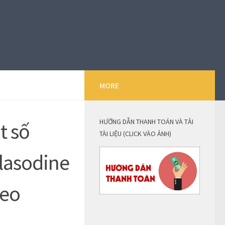
MORE
HƯỚNG DẪN THANH TOÁN VÀ TẢI
t số
TÀI LIỆU (CLICK VÀO ẢNH)
olasodine
leo