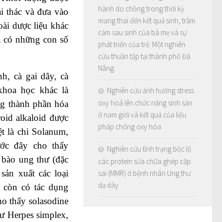
hành do chồng trong thời kỳ
i thác và đưa vào
mang thai đến kết quả sinh, trầm
oài dược liệu khác
cảm sau sinh của bà mẹ và sự
a có những con số
phát triển của trẻ: Một nghiên
cứu thuần tập tại thành phố Đà
Nẵng
h, cà gai dây, cà
khoa học khác là
Nghiên cứu ảnh hưởng stress
oxy hoá lên chức năng sinh sản
ng thành phần hóa
ở nam giới và kết quả của liệu
roid alkaloid được
pháp chống oxy hóa
t là chi Solanum,
ước đây cho thấy
Nghiên cứu tình trạng bộc lộ
 bào ung thư (đặc
các protein sửa chữa ghép cặp
sản xuất các loại
sai (MMR) ở bệnh nhân Ung thư
dạ dày
ng còn có tác dụng
o thấy solasodine
hư Herpes simplex,