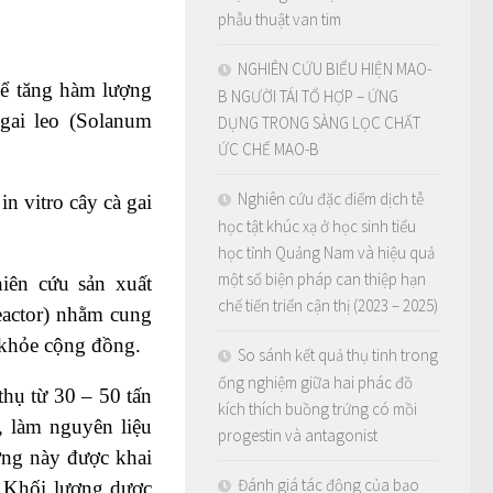
phẫu thuật van tim
NGHIÊN CỨU BIỂU HIỆN MAO-
để tăng hàm lượng
B NGƯỜI TÁI TỔ HỢP – ỨNG
 gai leo (Solanum
DỤNG TRONG SÀNG LỌC CHẤT
ỨC CHẾ MAO-B
Nghiên cứu đặc điểm dịch tễ
n vitro cây cà gai
học tật khúc xạ ở học sinh tiểu
học tỉnh Quảng Nam và hiệu quả
một số biện pháp can thiệp hạn
iên cứu sản xuất
chế tiến triển cận thị (2023 – 2025)
eactor) nhằm cung
 khỏe cộng đồng.
So sánh kết quả thụ tinh trong
ống nghiệm giữa hai phác đồ
thụ từ 30 – 50 tấn
kích thích buồng trứng có mồi
, làm nguyên liệu
progestin và antagonist
ợng này được khai
Đánh giá tác động của bạo
. Khối lượng dược