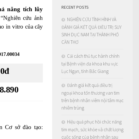
RECENT POSTS
ả năng tích lũy
: “Nghiên cứu ảnh
NGHIÊN CỨU TÌNH HÌNH VÀ
o in vitro của cây
ĐÁNH GIÁ KẾT QUẢ ĐIỀU TRỊ SUY
SINH DỤC NAM TẠI THÀNH PHỐ
CẦN THƠ
17.00034
Cải cách thủ tục hành chính
tại Bệnh viện đa khoa khu vực
00đ
Lục Ngạn, tỉnh Bắc Giang
Đánh giá kết quả điều trị
8.890
ngoại khoa tổn thương van tim
trên bệnh nhân viêm nội tâm mạc
nhiễm trùng
Hiệu quả phục hồi chức năng
 Cơ sở đào tạo:
tim mạch, sức khỏe và chất lượng
cuộc sống của bệnh nhân sau