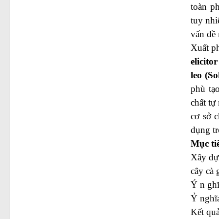
toàn ph
tuy nhi
vấn đề 
Xuất ph
elicito
leo (S
phù tạ
chất tự
cơ sở c
dụng tr
Mục tiê
Xây dựn
cây cà 
Ý n ghĩ
Ỷ nghĩ
Kết quả