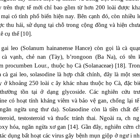
y trên thực tế mới chỉ bao gồm từ hơn 200 loài được kha
mại có tính phổ biến hiện nay. Bên cạnh đó, còn nhiều l
c thu hái, sử dụng tại chỗ trong cộng đồng và hiện chư
ê cụ thể [10].
 gai leo (Solanum hainanense Hance) còn gọi là cà quạn
 cà vạnh, chẻ nan (Tày), b’rongoon (Ba Na), có tên 
m procumben Lour., thuộc họ Cà (Solanaceae) [18]. Tro
 cà gai leo, solasodine là hợp chất chính, đây là một ste
y ở khoảng 250 loài c ây khác nhau thuộc họ Cà, đặc biệ
thường tồn tại ở dạng glycoside. Các nghiên cứu tr
ine có hoạt tính kháng viêm và bảo vệ gan, chống lại tế
 ngăn ngừa ung thư da). Solasodine còn là tiền chất để 
steroid, testosteroid và thuốc tránh thai. Ngoài ra, ch 
xy hóa, ngăn ngừa xơ gan [14]. Gần đây, nghiên cứrn ch
tác dụng bất hoạt các virus gây bệnh mụn giộp ở ngư i n