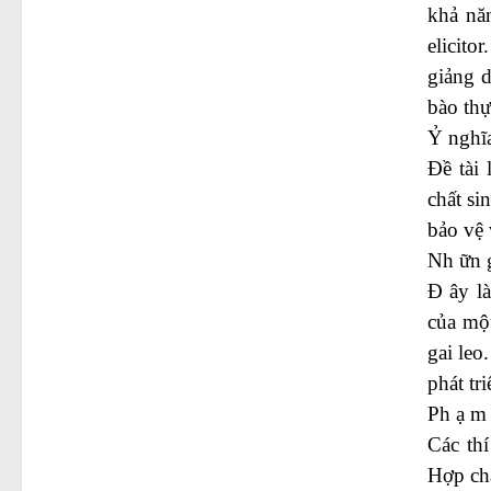
khả năn
elicito
giảng d
bào thự
Ỷ nghĩa
Đề tài
chất si
bảo vệ 
Nh ữn g
Đ ây l
của một
gai leo
phát tr
Ph ạ m 
Các thí
Hợp chấ