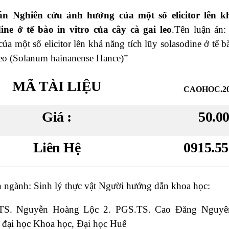
n Nghiên cứu ảnh hưởng của một số elicitor lên kh
dine ở tế bào in vitro của cây cà gai leo
.Tên luận án
ủa một số elicitor lên khả năng tích lũy solasodine ở tế bà
leo (Solanum hainanense Hance)”
MÃ TÀI LIỆU
CAOHOC.20
Giá :
50.0
Liên Hệ
0915.55
 ngành: Sinh lý thực vật Người hướng dẫn khoa học:
TS. Nguyễn Hoàng Lộc 2. PGS.TS. Cao Đăng Nguyên
 đại học Khoa học, Đại học Huế