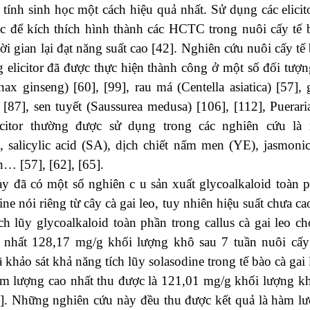
 tính sinh học một cách hiệu quả nhất. Sử dụng các elicit
c để kích thích hình thành các HCTC trong nuôi cấy tế b
ời gian lại đạt năng suất cao [42]. Nghiên cứu nuôi cấy t
 elicitor đã được thực hiện thành công ở một số đối tượ
ax ginseng) [60], [99], rau má (Centella asiatica) [57], 
a) [87], sen tuyết (Saussurea medusa) [106], [112], Puerar
icitor thường được sử dụng trong các nghiên cứu là 
 salicylic acid (SA), dịch chiết nấm men (YE), jasmonic 
n… [57], [62], [65].
y đã có một số nghiên c u sản xuất glycoalkaloid toàn 
ine nói riêng từ cây cà gai leo, tuy nhiên hiệu suất chưa c
ch lũy glycoalkaloid toàn phần trong callus cà gai leo 
o nhất 128,17 mg/g khối lượng khô sau 7 tuần nuôi cấy 
 khảo sát khả năng tích lũy solasodine trong tế bào cà gai 
m lượng cao nhất thu được là 121,01 mg/g khối lượng kh
]. Những nghiên cứu này đều thu được kết quả là hàm lư