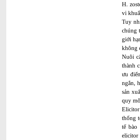
H. zost
vi khuẩ
Tuy nhi
chúng 
giới hạ
không đ
Nuôi c
thành 
ưu điểm
ngắn, 
sản xuấ
quy mô 
Elicito
thống t
tế bào
elicit