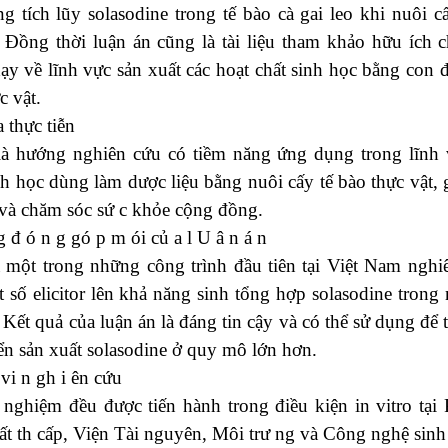
g tích lũy solasodine trong tế bào cà gai leo khi nuôi 
r. Đồng thời luận án cũng là tài liệu tham khảo hữu ích
ạy về lĩnh vực sản xuất các hoạt chất sinh học bằng con 
c vật.
 thực tiễn
 là hướng nghiên cứu có tiềm năng ứng dụng trong lĩnh 
nh học dùng làm dược liệu bằng nuôi cấy tế bào thực vật,
và chăm sóc sứ c khỏe cộng đồng.
 đ ó n g gó p m ói củ a l U â n á n
à một trong những công trình đầu tiên tại Việt Nam ngh
 số elicitor lên khả năng sinh tổng hợp solasodine trong 
. Kết quả của luận án là đáng tin cậy và có thể sử dụng để 
iển sản xuất solasodine ở quy mô lớn hơn.
vi n gh i ên cứu
 nghiệm đều được tiến hành trong điều kiện in vitro tại
t th cấp, Viện Tài nguyên, Môi trư ng và Công nghệ sinh