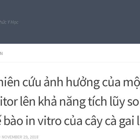
Thức Y Học
ĂN
iên cứu ảnh hưởng của mộ
citor lên khả năng tích lũy s
ế bào in vitro của cây cà gai 
·
NOVEMBER 29, 2018