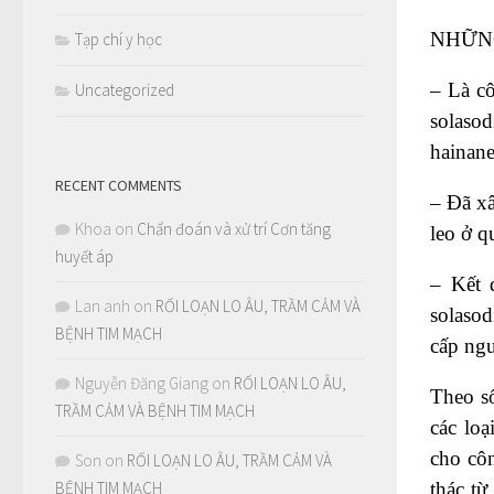
NHỮN
Tạp chí y học
– Là cô
Uncategorized
solasod
hainan
RECENT COMMENTS
– Đã xâ
Khoa
on
Chẩn đoán và xử trí Cơn tăng
leo ở 
huyết áp
– Kết 
Lan anh
on
RỐI LOẠN LO ÂU, TRẦM CẢM VÀ
solasod
BỆNH TIM MẠCH
cấp ngu
Nguyễn Đăng Giang
on
RỐI LOẠN LO ÂU,
Theo số
TRẦM CẢM VÀ BỆNH TIM MẠCH
các loạ
cho côn
Son
on
RỐI LOẠN LO ÂU, TRẦM CẢM VÀ
thác từ
BỆNH TIM MẠCH