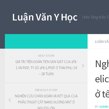
Luận Văn Y Học
| Kho Tàng Kiến 
LUẬN V
NEXT STORY
Ngh
GIÁ TRỊ TIÊN ĐOÁN TIỀN SẢN GIẬT CỦA sFlt-
1 VÀ PlGF, TỶ SỐ sFlt-1/PlGF Ở THAI PHỤ 24
– 28 TUẦN
eli
ở t
PREVIOUS STORY
NGHIÊN CỨU CHẨN ĐOÁN VÀ KẾT QUẢ CỦA
PHẪU THUẬT CẮT NANG ĐƯỜNG MẬT Ở
BY
ADMIN
NGƯỜI LỚN