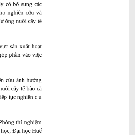
cấy có bổ sung các
 cho nghiên cứu và
đư ờng nuôi cấy tế
vực sản xuất hoạt
 góp phần vào việc
iên cứu ảnh hưởng
nuôi cấy tế bào cà
tiếp tục nghiên c u
 Phòng thí nghiệm
 học, Đại học Huế