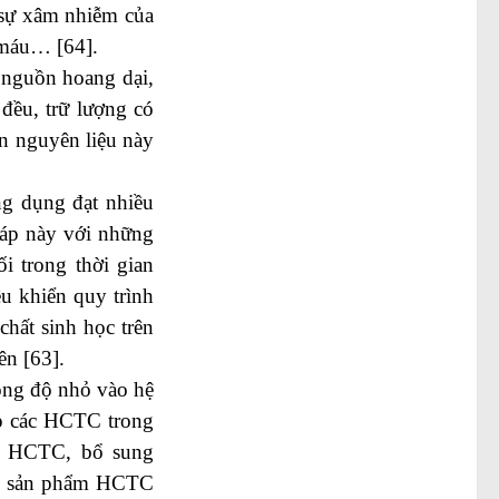
i sự xâm nhiễm của
 máu… [64].
ừ nguồn hoang dại,
ều, trữ lượng có
ồn nguyên liệu này
ng dụng đạt nhiều
háp này với những
i trong thời gian
u khiển quy trình
chất sinh học trên
ên [63].
nồng độ nhỏ vào hệ
ợp các HCTC trong
các HCTC, bổ sung
các sản phẩm HCTC