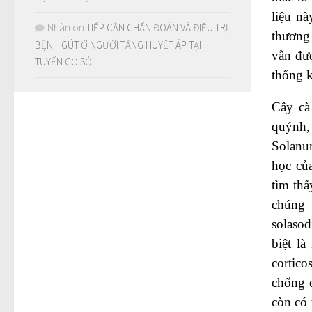
liệu nà
Nhàn
on
TIẾP CẬN CHẨN ĐOÁN VÀ ĐIỀU TRỊ
thương 
BỆNH GÚT Ở NGƯỜI TĂNG HUYẾT ÁP TẠI
vẫn đượ
TUYẾN CƠ SỞ
thống k
Cây cà
quýnh,
Solanu
học của
tìm thấ
chúng 
solasod
biệt là
cortico
chống o
còn có 