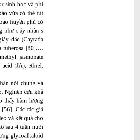
or sinh học và phi
ào vừa có thể rút
ế bào huyền phù có
ng như c ây nhân s
giây dác (Cayratia
ia tuberosa [80]….
methyl jasmonate
acid (JA), ethrel,
phần nói chung và
ao. Nghiên cứu khả
cho thấy hàm lượng
[56]. Các tác giả
leo và kết quả cho
ô sau 4 tuần nuôi
ợng glycoalkaloid