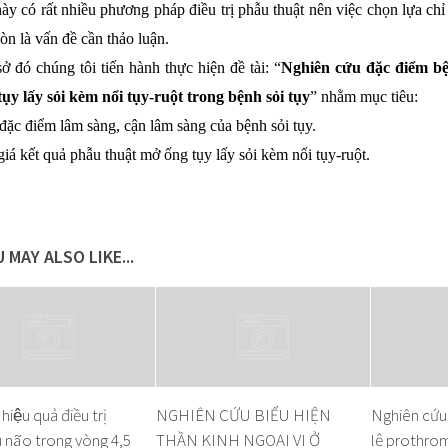
này có rất nhiều phương pháp điều trị phẫu thuật nên việc chọn lựa ch
òn là vấn đề cần thảo luận.
ở đó chúng tôi tiến hành thực hiện đề tài: “
Nghiên cứu đặc điểm bệ
ụy lấy sỏi kèm nổi tụy-ruột trong bệnh sỏi tụy
” nhằm mục tiêu:
 đặc điểm lâm sàng, cận lâm sàng của bệnh sỏi tụy.
iá kết quả phẫu thuật mở ống tụy lấy sỏi kèm nổi tụy-ruột.
 MAY ALSO LIKE...
hiệu quả điều trị
NGHIÊN CỨU BIỂU HIỆN
Nghiên cứu 
u não trong vòng 4,5
THẦN KINH NGOẠI VI Ở
lệ prothrom