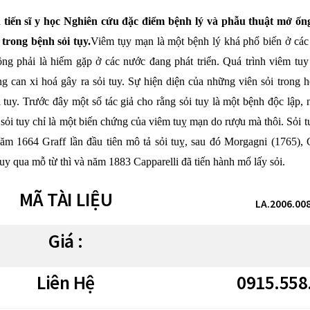
tiến sĩ y học Nghiên cứu đặc điểm bệnh lý và phẫu thuật mở ống
 trong bệnh sỏi tụy.
Viêm tụy mạn là một bệnh lý khá phổ biến ở các 
ng phải là hiếm gặp ở các nước đang phát triển. Quá trình viêm tu
ng can xi hoá gây ra sỏi tuy. Sự hiện diện của những viên sỏi trong 
i tuy. Trước đây một số tác giả cho rằng sỏi tuy là một bệnh độc lập,
sỏi tuy chỉ là một biến chứng của viêm tuỵ mạn do rượu mà thôi. Sỏi t
 năm 1664 Graff lần đầu tiên mô tả sỏi tuỵ, sau đó Morgagni (1765),
tuy qua mỗ từ thì và năm 1883 Capparelli đã tiến hành mổ lấy sỏi.
MÃ TÀI LIỆU
LA.2006.00
Giá :
Liên Hệ
0915.558