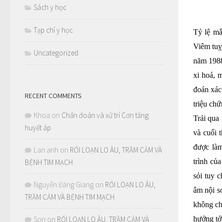
Sách y học
Tạp chí y học
Tỷ lệ mắ
Viêm tuỵ
Uncategorized
năm 1988
xi hoá, 
đoán xác
RECENT COMMENTS
triệu ch
Khoa
on
Chẩn đoán và xử trí Cơn tăng
Trải qua
huyết áp
và cuối 
được làm
Lan anh
on
RỐI LOẠN LO ÂU, TRẦM CẢM VÀ
trình củ
BỆNH TIM MẠCH
sỏi tuy 
Nguyễn Đăng Giang
on
RỐI LOẠN LO ÂU,
âm nội s
TRẦM CẢM VÀ BỆNH TIM MẠCH
không ch
hưởng tới
Son
on
RỐI LOẠN LO ÂU, TRẦM CẢM VÀ