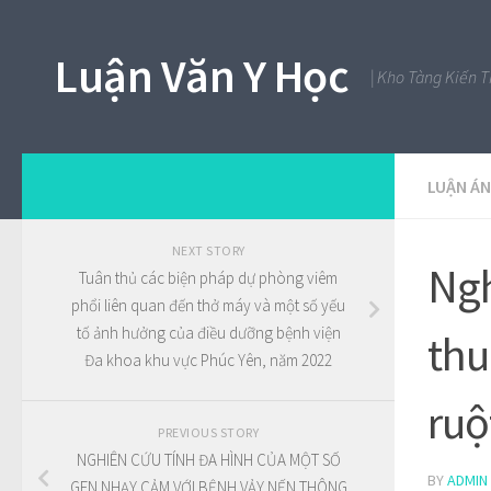
Luận Văn Y Học
| Kho Tàng Kiến 
LUẬN ÁN
NEXT STORY
Ngh
Tuân thủ các biện pháp dự phòng viêm
phổi liên quan đến thở máy và một số yếu
tố ảnh hưởng của điều dưỡng bệnh viện
thu
Đa khoa khu vực Phúc Yên, năm 2022
ruộ
PREVIOUS STORY
NGHIÊN CỨU TÍNH ĐA HÌNH CỦA MỘT SỐ
BY
ADMIN
GEN NHẠY CẢM VỚI BỆNH VẢY NẾN THÔNG