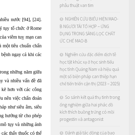
phẫu thuật van tim
NGHIÊN CỨU BIỂU HIỆN MAO-
hiều nước [94], [24].
B NGƯỜI TÁI TỔ HỢP – ỨNG
lý tụy tổ chức ở Rome
DỤNG TRONG SÀNG LỌC CHẤT
 của viêm tuỵ mạn can
ỨC CHẾ MAO-B
à một tiêu chuẩn chẩn
Nghiên cứu đặc điểm dịch tễ
 bệnh ngay cả khi các
học tật khúc xạ ở học sinh tiểu
học tỉnh Quảng Nam và hiệu quả
 Trong những năm giữa
một số biện pháp can thiệp hạn
ày và nhiều vấn đề đã
chế tiến triển cận thị (2023 – 2025)
n kẽ hơn với các công
So sánh kết quả thụ tinh trong
ệu nên việc chẩn đoán
ống nghiệm giữa hai phác đồ
háp như siêu âm, siêu
kích thích buồng trứng có mồi
ộng hưởng từ cho phép
progestin và antagonist
u mô tụy và những ảnh
Đánh giá tác động của bạo
ó các thấy thuốc có thể