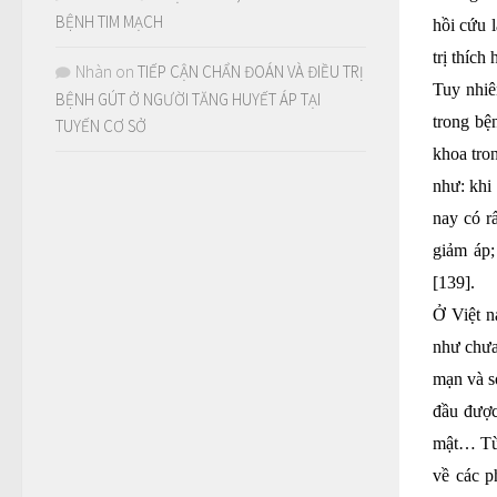
BỆNH TIM MẠCH
hồi cứu 
trị thích 
Nhàn
on
TIẾP CẬN CHẨN ĐOÁN VÀ ĐIỀU TRỊ
Tuy nhiê
BỆNH GÚT Ở NGƯỜI TĂNG HUYẾT ÁP TẠI
trong bệ
TUYẾN CƠ SỞ
khoa tron
như: khi
nay có r
giảm áp;
[139].
Ở Việt n
như chưa
mạn và s
đầu được
mật… Từ 
về các ph