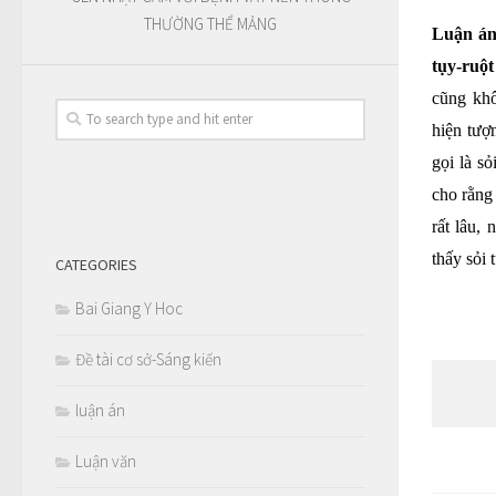
THƯỜNG THỂ MẢNG
Luận án 
tụy-ruột
cũng khô
hiện tượ
gọi là sỏ
cho rằng 
rất lâu,
thấy sỏi 
CATEGORIES
Bai Giang Y Hoc
Đề tài cơ sở-Sáng kiến
luận án
Luận văn