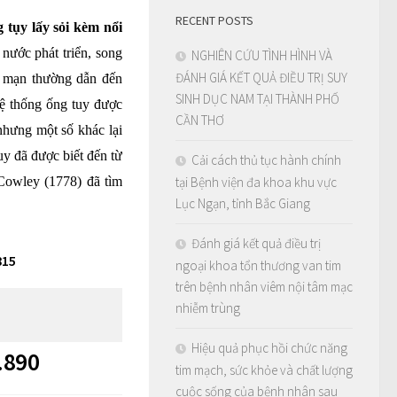
RECENT POSTS
 tụy lấy sỏi kèm nổi
nước phát triển, song
NGHIÊN CỨU TÌNH HÌNH VÀ
ĐÁNH GIÁ KẾT QUẢ ĐIỀU TRỊ SUY
y mạn thường dẫn đến
SINH DỤC NAM TẠI THÀNH PHỐ
hệ thống ống tuy được
CẦN THƠ
 nhưng một số khác lại
uy đã được biết đến từ
Cải cách thủ tục hành chính
tại Bệnh viện đa khoa khu vực
 Cowley (1778) đã tìm
Lục Ngạn, tỉnh Bắc Giang
Đánh giá kết quả điều trị
815
ngoại khoa tổn thương van tim
trên bệnh nhân viêm nội tâm mạc
nhiễm trùng
Hiệu quả phục hồi chức năng
.890
tim mạch, sức khỏe và chất lượng
cuộc sống của bệnh nhân sau