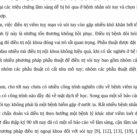
lại các triệu chứng lâm sàng dễ bị bỏ qua ở bệnh nhân sỏi tuy và chọn
hợp.
n, việc điều trị viêm tuỵ mạn và sỏi tuy còn gặp nhiều khó khăn bởi 
nh lý này là những tổn thương không hồi phục. Điều trị bệnh đòi hỏi
g đó điều trị nội khoa đóng vai trò rất quan trọng. Phẫu thuật được đặt
 đau nhiều mà điều trị nội khoa không hiệu quả, khi có tắc nghẽn ở h
ất nhiều phương pháp phẫu thuật để điều trị sỏi tuy bao gồm nhóm cá
 nhóm các phẫu thuật có cất nhu mô tuy; nhóm các phẫu thuật diệt 
am, cho tới nay chưa có nhiều công trình nghiên cứu về bệnh viêm tụ
 có công trình nào đầy đủ về mặt dịch tễ học. Song qua một số báo cáo
ỏi tụy không phải là một bệnh hiếm gặp ở nước ta. Rất nhiều bệnh nhân
 chẩn đoán và điều trị theo hướng một bệnh lý khác như viêm loét dạ 
đầu thập kỷ 90 tới nay đã có một số báo cáo về lâm sàng, cận lâm sà
ương pháp điều trị ngoại khoa đối với sỏi tụy [9], [12], [13], [19], [1