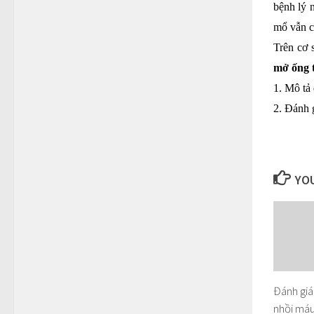
bệnh lý 
mổ vẫn c
Trên cơ s
mở ống t
1. Mô tả
2. Đánh g
YOU
Đánh giá 
nhồi má