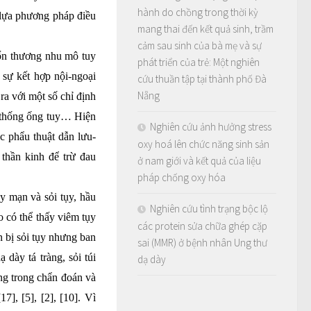
hành do chồng trong thời kỳ
 lựa phương pháp điều
mang thai đến kết quả sinh, trầm
cảm sau sinh của bà mẹ và sự
tổn thương nhu mô tuy
phát triển của trẻ: Một nghiên
 sự kết hợp nội-ngoại
cứu thuần tập tại thành phố Đà
Nẵng
 ra với một số chỉ định
ệ thống ống tuy… Hiện
Nghiên cứu ảnh hưởng stress
c phẩu thuật dẫn lưu-
oxy hoá lên chức năng sinh sản
thần kinh để trừ đau
ở nam giới và kết quả của liệu
pháp chống oxy hóa
y mạn và sỏi tụy, hầu
Nghiên cứu tình trạng bộc lộ
 có thể thấy viêm tụy
các protein sửa chữa ghép cặp
 bị sỏi tụy nhưng ban
sai (MMR) ở bệnh nhân Ung thư
dày tá tràng, sỏi túi
dạ dày
ng trong chẩn đoán và
7], [5], [2], [10]. Vì