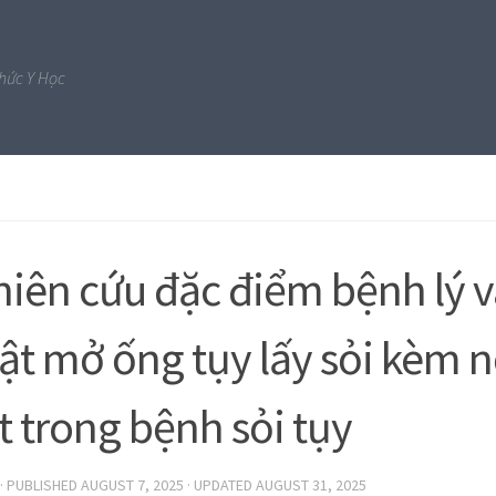
Thức Y Học
iên cứu đặc điểm bệnh lý 
ật mở ống tụy lấy sỏi kèm n
t trong bệnh sỏi tụy
· PUBLISHED
AUGUST 7, 2025
· UPDATED
AUGUST 31, 2025