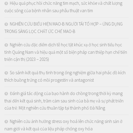
Hiệu quả phục hồi chức năng tim mạch, sức khỏe và chất lượng
cuộc sống của bệnh nhân sau phẫu thuật van tim
NGHIÊN CỨU BIỂU HIỆN MAO-B NGƯỜI TÁI TỔ HỢP – ỨNG DỤNG
TRONG SÀNG LỌC CHẤT ỨC CHẾ MAO-B
Nghiên cứu đặc điểm dịch tễ học tật khúc xạ ở học sinh tiểu học
tỉnh Quảng Nam và hiệu quả một số biện pháp can thiệp hạn chế tiến
triển cận thị (2023 – 2025)
So sánh kết quả thụ tinh trong ống nghiệm giữa hai phác đồ kích
thích buồng trứng có mồi progestin và antagonist
Đánh giá tác động của bạo hành do chồng trong thời kỳ mang
thai đến kết quả sinh, trầm cảm sau sinh của bà mẹ và sự phát triển
của trẻ: Một nghiên cứu thuần tập tại thành phố Đà Nẵng
Nghiên cứu ảnh hưởng stress oxy hoá lên chức năng sinh sản ở
nam giới và kết quả của liệu pháp chống oxy hóa