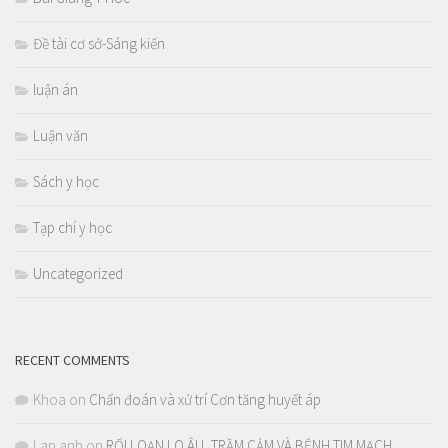
Đề tài cơ sở-Sáng kiến
luận án
Luận văn
Sách y học
Tạp chí y học
Uncategorized
RECENT COMMENTS
Khoa
on
Chẩn đoán và xử trí Cơn tăng huyết áp
Lan anh
on
RỐI LOẠN LO ÂU, TRẦM CẢM VÀ BỆNH TIM MẠCH