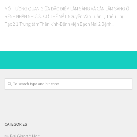
MỐI TƯƠNG QUAN GIỮA ĐẶC ĐIỂM LÂM SÀNG VÀ CẬN LÂM SÀNG Ở
BỆNH NHÂN NHƯỢC CƠ THỂ MẮT Nguyễn Văn Tuận1, Triệu Thị
Tạo2 1 Trung tâmThần kinh-Bệnh viện Bạch Mai 2 Bệnh...
CATEGORIES
Bai Giang Y Hoc