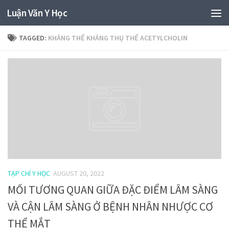
Luận Văn Y Học
TAGGED:
KHÁNG THỂ KHÁNG THỤ THỂ ACETYLCHOLIN
TẠP CHÍ Y HỌC
AUGUST 20, 2022
MỐI TƯƠNG QUAN GIỮA ĐẶC ĐIỂM LÂM SÀNG
VÀ CẬN LÂM SÀNG Ở BỆNH NHÂN NHƯỢC CƠ
THỂ MẮT