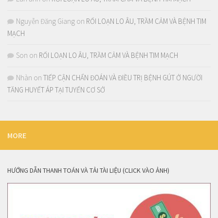
Nguyễn Đăng Giang
on
RỐI LOẠN LO ÂU, TRẦM CẢM VÀ BỆNH TIM
MẠCH
Son
on
RỐI LOẠN LO ÂU, TRẦM CẢM VÀ BỆNH TIM MẠCH
Nhàn
on
TIẾP CẬN CHẨN ĐOÁN VÀ ĐIỀU TRỊ BỆNH GÚT Ở NGƯỜI
TĂNG HUYẾT ÁP TẠI TUYẾN CƠ SỞ
MORE
HƯỚNG DẪN THANH TOÁN VÀ TẢI TÀI LIỆU (CLICK VÀO ẢNH)