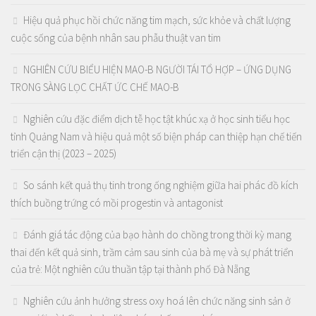
Hiệu quả phục hồi chức năng tim mạch, sức khỏe và chất lượng
cuộc sống của bệnh nhân sau phẫu thuật van tim
NGHIÊN CỨU BIỂU HIỆN MAO-B NGƯỜI TÁI TỔ HỢP – ỨNG DỤNG
TRONG SÀNG LỌC CHẤT ỨC CHẾ MAO-B
Nghiên cứu đặc điểm dịch tễ học tật khúc xạ ở học sinh tiểu học
tỉnh Quảng Nam và hiệu quả một số biện pháp can thiệp hạn chế tiến
triển cận thị (2023 – 2025)
So sánh kết quả thụ tinh trong ống nghiệm giữa hai phác đồ kích
thích buồng trứng có mồi progestin và antagonist
Đánh giá tác động của bạo hành do chồng trong thời kỳ mang
thai đến kết quả sinh, trầm cảm sau sinh của bà mẹ và sự phát triển
của trẻ: Một nghiên cứu thuần tập tại thành phố Đà Nẵng
Nghiên cứu ảnh hưởng stress oxy hoá lên chức năng sinh sản ở