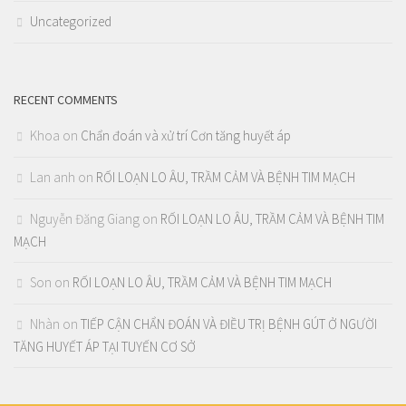
Uncategorized
RECENT COMMENTS
Khoa
on
Chẩn đoán và xử trí Cơn tăng huyết áp
Lan anh
on
RỐI LOẠN LO ÂU, TRẦM CẢM VÀ BỆNH TIM MẠCH
Nguyễn Đăng Giang
on
RỐI LOẠN LO ÂU, TRẦM CẢM VÀ BỆNH TIM
MẠCH
Son
on
RỐI LOẠN LO ÂU, TRẦM CẢM VÀ BỆNH TIM MẠCH
Nhàn
on
TIẾP CẬN CHẨN ĐOÁN VÀ ĐIỀU TRỊ BỆNH GÚT Ở NGƯỜI
TĂNG HUYẾT ÁP TẠI TUYẾN CƠ SỞ