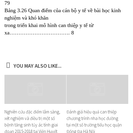
79
Bảng 3.26 Quan điểm của cán bộ y tế về bài học kinh
nghiệm và khó khăn
trong triển khai mô hình can thiệp y tế từ
xa……………………………. 8
YOU MAY ALSO LIKE...
Nghiên cứu đặc điểm lâm sàng,
Đánh giá hiệu quả can thiệp
xét nghiệm và điều trị một số
chương trình nha học đường
bệnh tăng sinh tủy ác tính giai
tại một số trường tiểu học quận
đoạn 2015-2018 tại Viện Huyết
Đống Đa Hà Nội