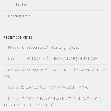
Tạp chí y học
Uncategorized
RECENT COMMENTS
Khoa
on
Chẩn đoán và xử trí Cơn tăng huyết áp
Lan anh
on
RỐI LOẠN LO ÂU, TRẦM CẢM VÀ BỆNH TIM MẠCH
Nguyễn Đăng Giang
on
RỐI LOẠN LO ÂU, TRẦM CẢM VÀ BỆNH TIM
MẠCH
Son
on
RỐI LOẠN LO ÂU, TRẦM CẢM VÀ BỆNH TIM MẠCH
Nhàn
on
TIẾP CẬN CHẨN ĐOÁN VÀ ĐIỀU TRỊ BỆNH GÚT Ở NGƯỜI
TĂNG HUYẾT ÁP TẠI TUYẾN CƠ SỞ