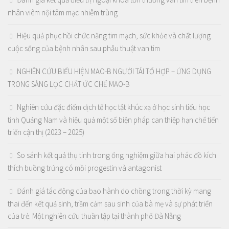
nhân viêm nội tâm mạc nhiễm trùng
Hiệu quả phục hồi chức năng tim mạch, sức khỏe và chất lượng
cuộc sống của bệnh nhân sau phẫu thuật van tim
NGHIÊN CỨU BIỂU HIỆN MAO-B NGƯỜI TÁI TỔ HỢP – ỨNG DỤNG
TRONG SÀNG LỌC CHẤT ỨC CHẾ MAO-B
Nghiên cứu đặc điểm dịch tễ học tật khúc xạ ở học sinh tiểu học
tỉnh Quảng Nam và hiệu quả một số biện pháp can thiệp hạn chế tiến
triển cận thị (2023 – 2025)
So sánh kết quả thụ tinh trong ống nghiệm giữa hai phác đồ kích
thích buồng trứng có mồi progestin và antagonist
Đánh giá tác động của bạo hành do chồng trong thời kỳ mang
thai đến kết quả sinh, trầm cảm sau sinh của bà mẹ và sự phát triển
của trẻ: Một nghiên cứu thuần tập tại thành phố Đà Nẵng