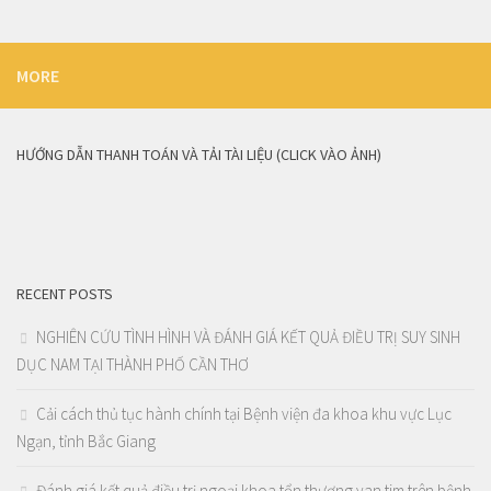
MORE
HƯỚNG DẪN THANH TOÁN VÀ TẢI TÀI LIỆU (CLICK VÀO ẢNH)
RECENT POSTS
NGHIÊN CỨU TÌNH HÌNH VÀ ĐÁNH GIÁ KẾT QUẢ ĐIỀU TRỊ SUY SINH
DỤC NAM TẠI THÀNH PHỐ CẦN THƠ
Cải cách thủ tục hành chính tại Bệnh viện đa khoa khu vực Lục
Ngạn, tỉnh Bắc Giang
Đánh giá kết quả điều trị ngoại khoa tổn thương van tim trên bệnh