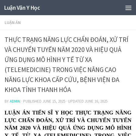
Luận Văn Y Học
LUẬN ÁN
THỰC TRẠNG NĂNG LỰC CHẨN ĐOÁN, XỬ TRÍ
VÀ CHUYỂN TUYẾN NĂM 2020 VÀ HIỆU QUẢ
ỨNG DỤNG MÔ HÌNH Y TẾ TỪ XA
(TELEMEDICINE) TRONG VIỆC NÂNG CAO
NĂNG LỰC KHOA CẤP CỨU, BỆNH VIỆN ĐA
KHOA TỈNH THANH HÓA
BY
ADMIN
· PUBLISHED
JUNE 15, 2025
· UPDATED
JUNE 16, 2025
LUẬN ÁN TIẾN SĨ Y HỌC THỰC TRẠNG NĂNG
LỰC CHẨN ĐOÁN, XỬ TRÍ VÀ CHUYỂN TUYẾN
NĂM 2020 VÀ HIỆU QUẢ ỨNG DỤNG MÔ HÌNH
Y TẾ TỪ XA (TELEMEDICINE) TRONG VIỆC