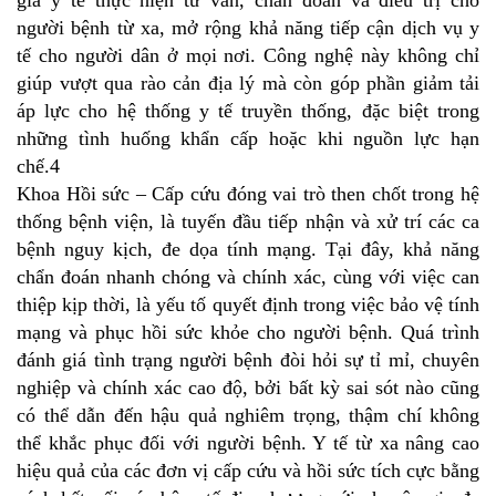
gia y tế thực hiện tư vấn, chẩn đoán và điều trị cho
người bệnh từ xa, mở rộng khả năng tiếp cận dịch vụ y
tế cho người dân ở mọi nơi. Công nghệ này không chỉ
giúp vượt qua rào cản địa lý mà còn góp phần giảm tải
áp lực cho hệ thống y tế truyền thống, đặc biệt trong
những tình huống khẩn cấp hoặc khi nguồn lực hạn
chế.4
Khoa Hồi sức – Cấp cứu đóng vai trò then chốt trong hệ
thống bệnh viện, là tuyến đầu tiếp nhận và xử trí các ca
bệnh nguy kịch, đe dọa tính mạng. Tại đây, khả năng
chẩn đoán nhanh chóng và chính xác, cùng với việc can
thiệp kịp thời, là yếu tố quyết định trong việc bảo vệ tính
mạng và phục hồi sức khỏe cho người bệnh. Quá trình
đánh giá tình trạng người bệnh đòi hỏi sự tỉ mỉ, chuyên
nghiệp và chính xác cao độ, bởi bất kỳ sai sót nào cũng
có thể dẫn đến hậu quả nghiêm trọng, thậm chí không
thể khắc phục đối với người bệnh. Y tế từ xa nâng cao
hiệu quả của các đơn vị cấp cứu và hồi sức tích cực bằng