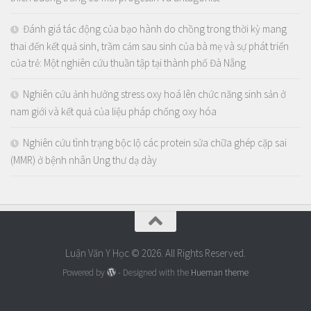
Đánh giá tác động của bạo hành do chồng trong thời kỳ mang
thai đến kết quả sinh, trầm cảm sau sinh của bà mẹ và sự phát triển
của trẻ: Một nghiên cứu thuần tập tại thành phố Đà Nẵng
Nghiên cứu ảnh hưởng stress oxy hoá lên chức năng sinh sản ở
nam giới và kết quả của liệu pháp chống oxy hóa
Nghiên cứu tình trạng bộc lộ các protein sửa chữa ghép cặp sai
(MMR) ở bệnh nhân Ung thư dạ dày
Luận Văn Y Học © 2026. All Rights Reserved.
Powered by
- Designed with the
Hueman theme