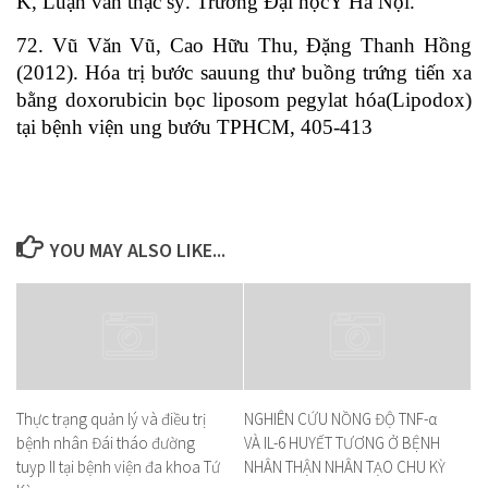
K, Luận văn thạc sỹ. Trường Đại họcY Hà Nội.
72. Vũ Văn Vũ, Cao Hữu Thu, Đặng Thanh Hồng
(2012). Hóa trị bước sauung thư buồng trứng tiến xa
bằng doxorubicin bọc liposom pegylat hóa(Lipodox)
tại bệnh viện ung bướu TPHCM, 405-413
YOU MAY ALSO LIKE...
Thực trạng quản lý và điều trị
NGHIÊN CỨU NỒNG ĐỘ TNF-α
bệnh nhân Đái tháo đường
VÀ IL-6 HUYẾT TƯƠNG Ở BỆNH
tuyp II tại bệnh viện đa khoa Tứ
NHÂN THẬN NHÂN TẠO CHU KỲ