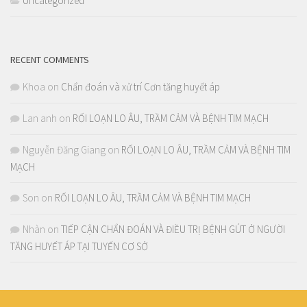
Uncategorized
RECENT COMMENTS
Khoa
on
Chẩn đoán và xử trí Cơn tăng huyết áp
Lan anh
on
RỐI LOẠN LO ÂU, TRẦM CẢM VÀ BỆNH TIM MẠCH
Nguyễn Đăng Giang
on
RỐI LOẠN LO ÂU, TRẦM CẢM VÀ BỆNH TIM
MẠCH
Son
on
RỐI LOẠN LO ÂU, TRẦM CẢM VÀ BỆNH TIM MẠCH
Nhàn
on
TIẾP CẬN CHẨN ĐOÁN VÀ ĐIỀU TRỊ BỆNH GÚT Ở NGƯỜI
TĂNG HUYẾT ÁP TẠI TUYẾN CƠ SỞ