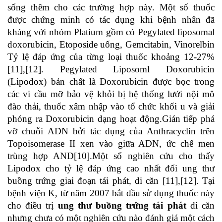
sống thêm cho các trường hợp này. Một số thuốc
được chứng minh có tác dụng khi bệnh nhân đã
kháng với nhóm Platium gồm có Pegylated liposomal
doxorubicin, Etoposide uống, Gemcitabin, Vinorelbin
Tỷ lệ đáp ứng của từng loại thuốc khoảng 12-27%
[11],[12]. Pegylated Liposoml Doxorubicin
(Lipodox) bản chất là Doxorubicin được bọc trong
các vi cầu mỡ bảo vệ khỏi bị hệ thống lưới nội mô
đào thải, thuốc xâm nhập vào tổ chức khối u và giải
phóng ra Doxorubicin dạng hoạt động.Gián tiếp phá
vỡ chuỗi ADN bởi tác dụng của Anthracyclin trên
Topoisomerase II xen vào giữa ADN, ức chế men
trùng hợp AND[10].Một số nghiên cứu cho thấy
Lipodox cho tỷ lệ đáp ứng cao nhất đối ung thư
buồng trứng giai đoạn tái phát, di căn [11],[12]. Tại
bệnh viện K, từ năm 2007 bắt đầu sử dụng thuốc này
cho điều trị
ung thư buồng trứng tái phát
di căn
nhưng chưa có một nghiên cứu nào đánh giá một cách