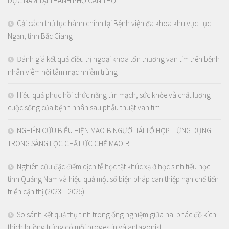
DỤC NAM TẠI THÀNH PHỐ CẦN THƠ
Cải cách thủ tục hành chính tại Bệnh viện đa khoa khu vực Lục
Ngạn, tỉnh Bắc Giang
Đánh giá kết quả điều trị ngoại khoa tổn thương van tim trên bệnh
nhân viêm nội tâm mạc nhiễm trùng
Hiệu quả phục hồi chức năng tim mạch, sức khỏe và chất lượng
cuộc sống của bệnh nhân sau phẫu thuật van tim
NGHIÊN CỨU BIỂU HIỆN MAO-B NGƯỜI TÁI TỔ HỢP – ỨNG DỤNG
TRONG SÀNG LỌC CHẤT ỨC CHẾ MAO-B
Nghiên cứu đặc điểm dịch tễ học tật khúc xạ ở học sinh tiểu học
tỉnh Quảng Nam và hiệu quả một số biện pháp can thiệp hạn chế tiến
triển cận thị (2023 – 2025)
So sánh kết quả thụ tinh trong ống nghiệm giữa hai phác đồ kích
thích buồng trứng có mồi progestin và antagonist