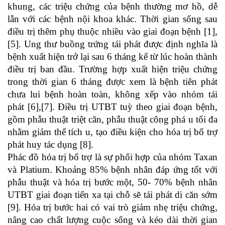
khung, các triệu chứng của bệnh thường mơ hồ, dễ
lẫn với các bệnh nội khoa khác. Thời gian sống sau
điều trị thêm phụ thuộc nhiều vào giai đoạn bệnh [1],
[5]. Ung thư buồng trứng tái phát được định nghĩa là
bệnh xuất hiện trở lại sau 6 tháng kể từ lúc hoàn thành
điều trị ban đầu. Trường hợp xuất hiện triệu chứng
trong thời gian 6 tháng được xem là bệnh tiên phát
chưa lui bệnh hoàn toàn, không xếp vào nhóm tái
phát [6],[7]. Điều trị UTBT tuỳ theo giai đoạn bệnh,
gồm phẫu thuật triệt căn, phẫu thuật công phá u tối đa
nhằm giảm thể tích u, tạo điều kiện cho hóa trị bổ trợ
phát huy tác dụng [8].
Phác đồ hóa trị bổ trợ là sự phối hợp của nhóm Taxan
và Platium. Khoảng 85% bệnh nhân đáp ứng tốt với
phẫu thuật và hóa trị bước một, 50- 70% bệnh nhân
UTBT giai đoạn tiến xa tại chỗ sẽ tái phát di căn sớm
[9]. Hóa trị bước hai có vai trò giảm nhẹ triệu chứng,
nâng cao chất lượng cuộc sống và kéo dài thời gian