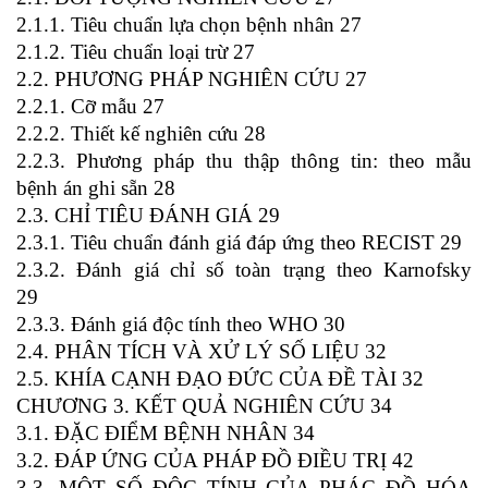
2.1.1. Tiêu chuẩn lựa chọn bệnh nhân 27
2.1.2. Tiêu chuẩn loại trừ 27
2.2. PHƯƠNG PHÁP NGHIÊN CỨU 27
2.2.1. Cỡ mẫu 27
2.2.2. Thiết kế nghiên cứu 28
2.2.3. Phương pháp thu thập thông tin: theo mẫu
bệnh án ghi sẵn 28
2.3. CHỈ TIÊU ĐÁNH GIÁ 29
2.3.1. Tiêu chuẩn đánh giá đáp ứng theo RECIST 29
2.3.2. Đánh giá chỉ số toàn trạng theo Karnofsky
29
2.3.3. Đánh giá độc tính theo WHO 30
2.4. PHÂN TÍCH VÀ XỬ LÝ SỐ LIỆU 32
2.5. KHÍA CẠNH ĐẠO ĐỨC CỦA ĐỀ TÀI 32
CHƯƠNG 3. KẾT QUẢ NGHIÊN CỨU 34
3.1. ĐẶC ĐIỂM BỆNH NHÂN 34
3.2. ĐÁP ỨNG CỦA PHÁP ĐỒ ĐIỀU TRỊ 42
3.3. MỘT SỐ ĐỘC TÍNH CỦA PHÁC ĐỒ HÓA