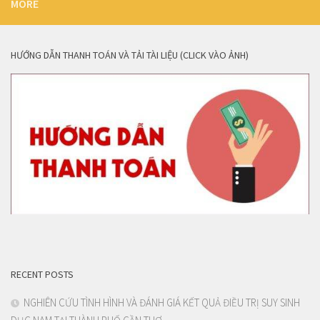
MORE
HƯỚNG DẪN THANH TOÁN VÀ TẢI TÀI LIỆU (CLICK VÀO ẢNH)
RECENT POSTS
NGHIÊN CỨU TÌNH HÌNH VÀ ĐÁNH GIÁ KẾT QUẢ ĐIỀU TRỊ SUY SINH