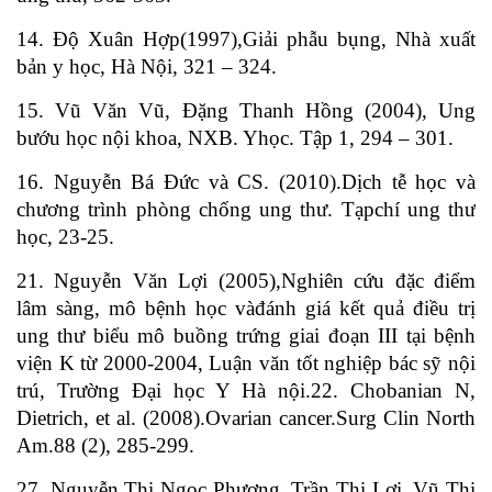
14. Độ Xuân Hợp(1997),Giải phẫu bụng, Nhà xuất
bản y học, Hà Nội, 321 – 324.
15. Vũ Văn Vũ, Đặng Thanh Hồng (2004), Ung
bướu học nội khoa, NXB. Yhọc. Tập 1, 294 – 301.
16. Nguyễn Bá Đức và CS. (2010).Dịch tễ học và
chương trình phòng chống ung thư. Tạpchí ung thư
học, 23-25.
21. Nguyễn Văn Lợi (2005),Nghiên cứu đặc điểm
lâm sàng, mô bệnh học vàđánh giá kết quả điều trị
ung thư biểu mô buồng trứng giai đoạn III tại bệnh
viện K từ 2000-2004, Luận văn tốt nghiệp bác sỹ nội
trú, Trường Đại học Y Hà nội.22. Chobanian N,
Dietrich, et al. (2008).Ovarian cancer.Surg Clin North
Am.88 (2), 285-299.
27. Nguyễn Thị Ngọc Phượng, Trần Thị Lợi, Vũ Thị