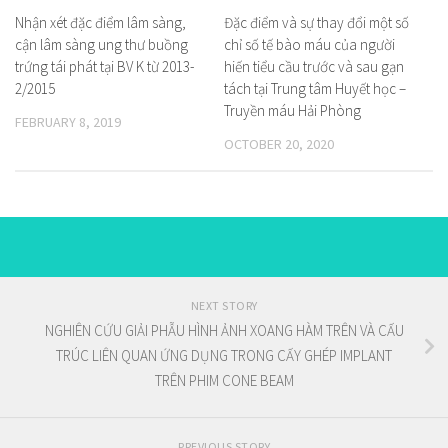
Nhận xét đặc điểm lâm sàng,
Đặc điểm và sự thay đổi một số
cận lâm sàng ung thư buồng
chỉ số tế bào máu của người
trứng tái phát tại BV K từ 2013-
hiến tiểu cầu trước và sau gạn
2/2015
tách tại Trung tâm Huyết học –
Truyền máu Hải Phòng
FEBRUARY 8, 2019
OCTOBER 20, 2020
NEXT STORY
NGHIÊN CỨU GIẢI PHẪU HÌNH ẢNH XOANG HÀM TRÊN VÀ CẤU
TRÚC LIÊN QUAN ỨNG DỤNG TRONG CẤY GHÉP IMPLANT
TRÊN PHIM CONE BEAM
PREVIOUS STORY