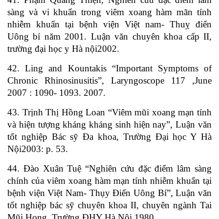
sàng và vi khuẩn trong viêm xoang hàm mãn tính
nhiễm khuẩn tại bệnh viện Việt nam- Thuỵ điển
Uông bí năm 2001. Luận văn chuyên khoa cấp II,
trường đại học y Hà nội2002.
42. Ling and Kountakis “Important Symptoms of
Chronic Rhinosinusitis”, Laryngoscope 117 ,June
2007 : 1090- 1093. 2007.
43. Trịnh Thị Hồng Loan “Viêm mũi xoang mạn tính
và hiện tượng kháng kháng sinh hiện nay”, Luận văn
tốt nghiệp Bác sỹ Đa khoa, Trường Đại học Y Hà
Nội2003: p. 53.
44. Đào Xuân Tuệ “Nghiên cứu đặc điểm lâm sàng
chính của viêm xoang hàm mạn tính nhiễm khuẩn tại
bệnh viện Việt Nam- Thụy Điển Uông Bí”, Luận văn
tốt nghiệp bác sỹ chuyên khoa II, chuyên ngành Tai
Mũi Họng, Trường ĐHY Hà Nội.1980