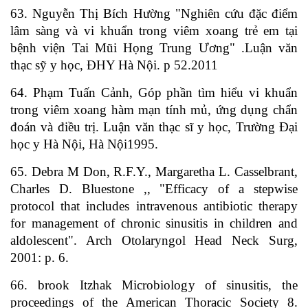
63. Nguyễn Thị Bích Hường "Nghiên cứu đặc điểm
lâm sàng và vi khuẩn trong viêm xoang trẻ em tại
bệnh viện Tai Mũi Họng Trung Ương" .Luận văn
thạc sỹ y học, ĐHY Hà Nội. p 52.2011
64. Phạm Tuấn Cảnh, Góp phần tìm hiểu vi khuẩn
trong viêm xoang hàm mạn tính mủ, ứng dụng chẩn
đoán và điều trị. Luận văn thạc sĩ y học, Trường Đại
học y Hà Nội, Hà Nội1995.
65. Debra M Don, R.F.Y., Margaretha L. Casselbrant,
Charles D. Bluestone ,, "Efficacy of a stepwise
protocol that includes intravenous antibiotic therapy
for management of chronic sinusitis in children and
aldolescent". Arch Otolaryngol Head Neck Surg,
2001: p. 6.
66. brook Itzhak Microbiology of sinusitis, the
proceedings of the American Thoracic Society 8.