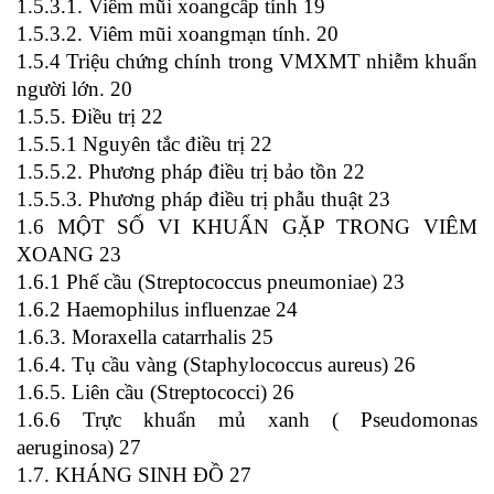
1.5.3.1. Viêm mũi xoangcấp tính 19
1.5.3.2. Viêm mũi xoangmạn tính. 20
1.5.4 Triệu chứng chính trong VMXMT nhiễm khuẩn
người lớn. 20
1.5.5. Điều trị 22
1.5.5.1 Nguyên tắc điều trị 22
1.5.5.2. Phương pháp điều trị bảo tồn 22
1.5.5.3. Phương pháp điều trị phẫu thuật 23
1.6 MỘT SỐ VI KHUẨN GẶP TRONG VIÊM
XOANG 23
1.6.1 Phế cầu (Streptococcus pneumoniae) 23
1.6.2 Haemophilus influenzae 24
1.6.3. Moraxella catarrhalis 25
1.6.4. Tụ cầu vàng (Staphylococcus aureus) 26
1.6.5. Liên cầu (Streptococci) 26
1.6.6 Trực khuẩn mủ xanh ( Pseudomonas
aeruginosa) 27
1.7. KHÁNG SINH ĐỒ 27