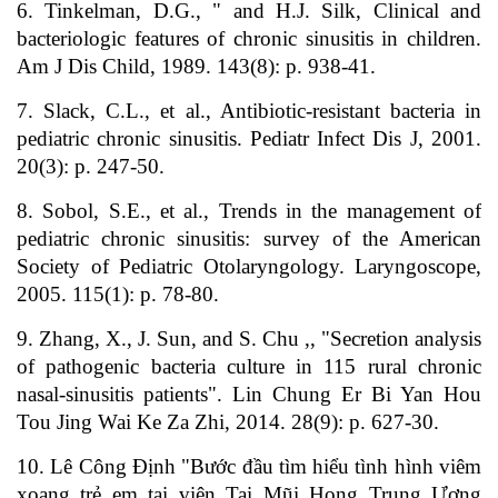
6. Tinkelman, D.G., " and H.J. Silk, Clinical and
bacteriologic features of chronic sinusitis in children.
Am J Dis Child, 1989. 143(8): p. 938-41.
7. Slack, C.L., et al., Antibiotic-resistant bacteria in
pediatric chronic sinusitis. Pediatr Infect Dis J, 2001.
20(3): p. 247-50.
8. Sobol, S.E., et al., Trends in the management of
pediatric chronic sinusitis: survey of the American
Society of Pediatric Otolaryngology. Laryngoscope,
2005. 115(1): p. 78-80.
9. Zhang, X., J. Sun, and S. Chu ,, "Secretion analysis
of pathogenic bacteria culture in 115 rural chronic
nasal-sinusitis patients". Lin Chung Er Bi Yan Hou
Tou Jing Wai Ke Za Zhi, 2014. 28(9): p. 627-30.
10. Lê Công Định "Bước đầu tìm hiểu tình hình viêm
xoang trẻ em tại viện Tai Mũi Họng Trung Ương