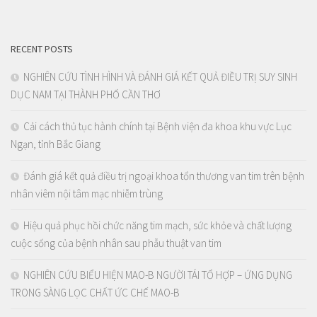
RECENT POSTS
NGHIÊN CỨU TÌNH HÌNH VÀ ĐÁNH GIÁ KẾT QUẢ ĐIỀU TRỊ SUY SINH
DỤC NAM TẠI THÀNH PHỐ CẦN THƠ
Cải cách thủ tục hành chính tại Bệnh viện đa khoa khu vực Lục
Ngạn, tỉnh Bắc Giang
Đánh giá kết quả điều trị ngoại khoa tổn thương van tim trên bệnh
nhân viêm nội tâm mạc nhiễm trùng
Hiệu quả phục hồi chức năng tim mạch, sức khỏe và chất lượng
cuộc sống của bệnh nhân sau phẫu thuật van tim
NGHIÊN CỨU BIỂU HIỆN MAO-B NGƯỜI TÁI TỔ HỢP – ỨNG DỤNG
TRONG SÀNG LỌC CHẤT ỨC CHẾ MAO-B