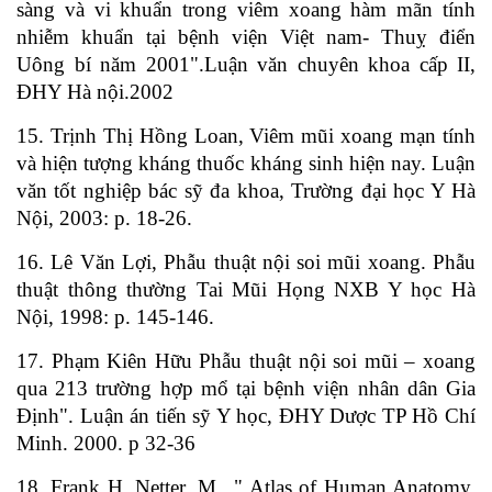
sàng và vi khuẩn trong viêm xoang hàm mãn tính
nhiễm khuẩn tại bệnh viện Việt nam- Thuỵ điển
Uông bí năm 2001".Luận văn chuyên khoa cấp II,
ĐHY Hà nội.2002
15. Trịnh Thị Hồng Loan, Viêm mũi xoang mạn tính
và hiện tượng kháng thuốc kháng sinh hiện nay. Luận
văn tốt nghiệp bác sỹ đa khoa, Trường đại học Y Hà
Nội, 2003: p. 18-26.
16. Lê Văn Lợi, Phẫu thuật nội soi mũi xoang. Phẫu
thuật thông thường Tai Mũi Họng NXB Y học Hà
Nội, 1998: p. 145-146.
17. Phạm Kiên Hữu Phẫu thuật nội soi mũi – xoang
qua 213 trường hợp mổ tại bệnh viện nhân dân Gia
Định". Luận án tiến sỹ Y học, ĐHY Dược TP Hồ Chí
Minh. 2000. p 32-36
18. Frank H. Netter, M., " Atlas of Human Anatomy.