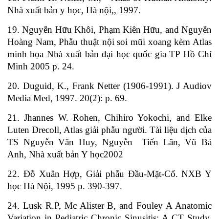
Nhà xuất bản y học, Hà nội,, 1997.
19. Nguyễn Hữu Khôi, Phạm Kiên Hữu, and Nguyễn
Hoàng Nam, Phẫu thuật nội soi mũi xoang kèm Atlas
minh họa Nhà xuất bản đại học quốc gia TP Hồ Chí
Minh 2005 p. 24.
20. Duguid, K., Frank Netter (1906-1991). J Audiov
Media Med, 1997. 20(2): p. 69.
21. Jhannes W. Rohen, Chihiro Yokochi, and Elke
Luten Drecoll, Atlas giải phẫu người. Tài liệu dịch của
TS Nguyễn Văn Huy, Nguyễn
Tiến Lân, Vũ Bá
Anh, Nhà xuất bản Y học2002
22. Đỗ Xuân Hợp, Giải phẫu Đầu-Mặt-Cổ. NXB Y
học Hà Nội, 1995 p. 390-397.
24. Lusk R.P, Mc Alister B, and Fouley A Anatomic
Variation in Pediatric Chronic Sinusitis: A CT Study.