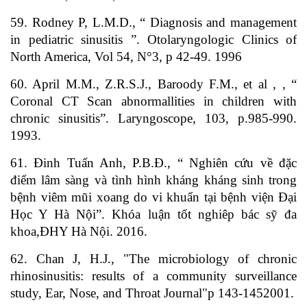
59. Rodney P, L.M.D., “ Diagnosis and management
in pediatric sinusitis ”. Otolaryngologic Clinics of
North America, Vol 54, N°3, p 42-49. 1996
60. April M.M., Z.R.S.J., Baroody F.M., et al , , “
Coronal CT Scan abnormallities in children with
chronic sinusitis”. Laryngoscope, 103, p.985-990.
1993.
61. Đinh Tuấn Anh, P.B.Đ., “ Nghiên cứu về đặc
điểm lâm sàng và tình hình kháng kháng sinh trong
bệnh viêm mũi xoang do vi khuẩn tại bệnh viện Đại
Học Y Hà Nội”. Khóa luận tốt nghiêp bác sỹ đa
khoa,ĐHY Hà Nội. 2016.
62. Chan J, H.J., "The microbiology of chronic
rhinosinusitis: results of a community surveillance
study, Ear, Nose, and Throat Journal"p 143-1452001.