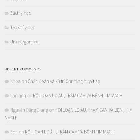
Sách y học
Tạp chí y học
Uncategorized
RECENT COMMENTS
Khoa
on
Chẩn đoán và xử trí Cơn tăng huyết áp
Lan anh
on
RỐI LOẠN LO ÂU, TRẦM CẢM VÀ BỆNH TIM MẠCH
Nguyễn Đăng Giang
on
RỐI LOẠN LO ÂU, TRẦM CẢM VÀ BỆNH TIM
MẠCH
Son
on
RỐI LOẠN LO ÂU, TRẦM CẢM VÀ BỆNH TIM MẠCH