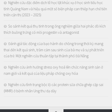
Nghiên cứu đặc điểm dịch tễ học tật khúc xạ ở học sinh tiểu học
tỉnh Quảng Nam và hiệu quả một số biện pháp can thiệp hạn chế tiến
triển cận thị (2023 – 2025)
So sánh kết quả thụ tinh trong ống nghiệm giữa hai phác đồ kích
thích buồng trứng có mồi progestin và antagonist
Đánh giá tác động của bạo hành do chồng trong thời kỳ mang
thai đến kết quả sinh, trầm cảm sau sinh của bà mẹ và sự phát triển
của trẻ: Một nghiên cứu thuần tập tại thành phố Đà Nẵng
Nghiên cứu ảnh hưởng stress oxy hoá lên chức năng sinh sản ở
nam giới và kết quả của liệu pháp chống oxy hóa
Nghiên cứu tình trạng bộc lộ các protein sửa chữa ghép cặp sai
(MMR) ở bệnh nhân Ung thư dạ dày