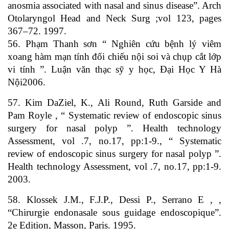
anosmia associated with nasal and sinus disease”. Arch
Otolaryngol Head and Neck Surg ;vol 123, pages
367–72. 1997.
56. Phạm Thanh sơn “ Nghiên cứu bệnh lý viêm
xoang hàm mạn tính đối chiếu nội soi và chụp cắt lớp
vi tính ”. Luận văn thạc sỹ y học, Đại Học Y Hà
Nội2006.
57. Kim DaZiel, K., Ali Round, Ruth Garside and
Pam Royle , “ Systematic review of endoscopic sinus
surgery for nasal polyp ”. Health technology
Assessment, vol .7, no.17, pp:1-9., “ Systematic
review of endoscopic sinus surgery for nasal polyp ”.
Health technology Assessment, vol .7, no.17, pp:1-9.
2003.
58. Klossek J.M., F.J.P., Dessi P., Serrano E , ,
“Chirurgie endonasale sous guidage endoscopique”.
2e Edition, Masson, Paris. 1995.