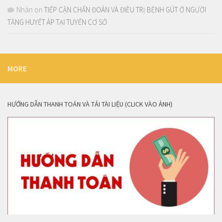
Nhàn
on
TIẾP CẬN CHẨN ĐOÁN VÀ ĐIỀU TRỊ BỆNH GÚT Ở NGƯỜI
TĂNG HUYẾT ÁP TẠI TUYẾN CƠ SỞ
MORE
HƯỚNG DẪN THANH TOÁN VÀ TẢI TÀI LIỆU (CLICK VÀO ẢNH)