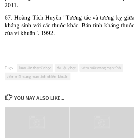
2011.
67. Hoàng Tích Huyền "Tương tác và tương kỵ giữa
kháng sinh với các thuốc khác. Bản tính kháng thuốc
của vi khuẩn". 1992.
Tags:
luận văn thạc sĩ y học
tài liệu y học
viêm mũi xoang mạn tính
viêm mũi xoang mạn tính nhiễm khuẩn
YOU MAY ALSO LIKE...