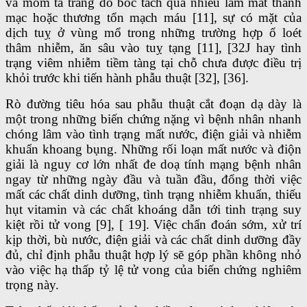
và mỏm tá tràng do bóc tách quá nhiều làm mất thanh
mạc hoặc thương tổn mạch máu [11], sự có mặt của
dịch tuỵ ở vùng mổ trong những trường hợp ổ loét
thâm nhiễm, ăn sâu vào tuỵ tạng [11], [32J hay tình
trạng viêm nhiễm tiềm tàng tại chỗ chưa được điều trị
khỏi trước khi tiến hành phẫu thuật [32], [36].
Rò đường tiêu hóa sau phẫu thuật cắt đoạn dạ dày là
một trong những biến chứng nặng vì bệnh nhân nhanh
chóng lâm vào tình trạng mất nước, điện giải và nhiễm
khuẩn khoang bụng. Những rối loạn mất nước và điộn
giải là nguy cơ lớn nhất đe doạ tính mạng bệnh nhân
ngay từ những ngày đầu và tuần đầu, đổng thời việc
mất các chất dinh dưỡng, tình trạng nhiễm khuẩn, thiếu
hụt vitamin và các chất khoáng dẫn tới tinh trạng suy
kiệt rồi tử vong [9], [ 19]. Việc chẩn đoán sớm, xử trí
kịp thời, bù nước, điện giải và các chất dinh dưỡng đầy
đủ, chỉ định phẫu thuật hợp lý sẽ góp phần không nhỏ
vào việc hạ thấp tỷ lệ tử vong của biến chứng nghiêm
trọng này.