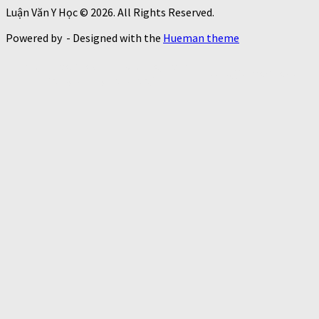
Luận Văn Y Học © 2026. All Rights Reserved.
Powered by
- Designed with the
Hueman theme
https://thaoduoctunhien.info/nam-
https://thaoduoctunhi
dong-trung-ha-thao/