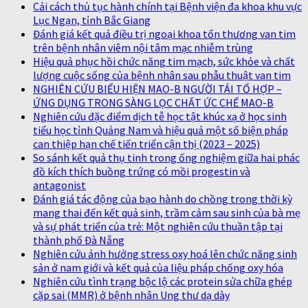
Cải cách thủ tục hành chính tại Bệnh viện đa khoa khu vực
Lục Ngạn, tỉnh Bắc Giang
Đánh giá kết quả điều trị ngoại khoa tổn thương van tim
trên bệnh nhân viêm nội tâm mạc nhiễm trùng
Hiệu quả phục hồi chức năng tim mạch, sức khỏe và chất
lượng cuộc sống của bệnh nhân sau phẫu thuật van tim
NGHIÊN CỨU BIỂU HIỆN MAO-B NGƯỜI TÁI TỔ HỢP –
ỨNG DỤNG TRONG SÀNG LỌC CHẤT ỨC CHẾ MAO-B
Nghiên cứu đặc điểm dịch tễ học tật khúc xạ ở học sinh
tiểu học tỉnh Quảng Nam và hiệu quả một số biện pháp
can thiệp hạn chế tiến triển cận thị (2023 – 2025)
So sánh kết quả thụ tinh trong ống nghiệm giữa hai phác
đồ kích thích buồng trứng có mồi progestin và
antagonist
Đánh giá tác động của bạo hành do chồng trong thời kỳ
mang thai đến kết quả sinh, trầm cảm sau sinh của bà mẹ
và sự phát triển của trẻ: Một nghiên cứu thuần tập tại
thành phố Đà Nẵng
Nghiên cứu ảnh hưởng stress oxy hoá lên chức năng sinh
sản ở nam giới và kết quả của liệu pháp chống oxy hóa
Nghiên cứu tình trạng bộc lộ các protein sửa chữa ghép
cặp sai (MMR) ở bệnh nhân Ung thư dạ dày