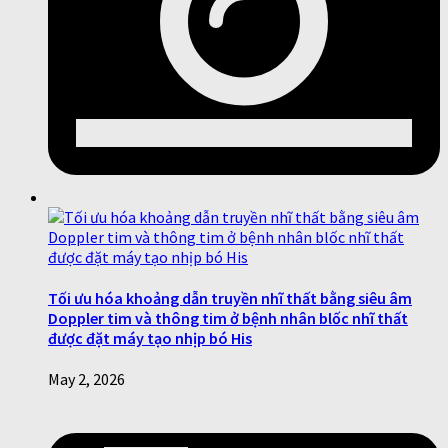
Tối ưu hóa khoảng dẫn truyền nhĩ thất bằng siêu âm
Doppler tim và thông tim ở bệnh nhân blốc nhĩ thất
được đặt máy tạo nhịp bó His
May 2, 2026