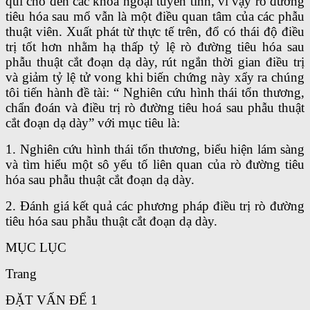
qui cho đến các khoa ngoại tuyến tỉnh, vì vậy rò đường
tiêu hóa sau mổ vẫn là một điều quan tâm của các phẫu
thuật viên. Xuất phát từ thực tế trên, đổ có thái độ điều
trị tốt hơn nhằm hạ thấp tỷ lệ rò đường tiêu hóa sau
phẫu thuật cắt đoạn dạ dày, rút ngắn thời gian điều trị
và giảm tỷ lệ tử vong khi biến chứng này xẩy ra chúng
tôi tiến hành đề tài: “ Nghiên cứu hình thái tổn thương,
chẩn đoán và điều trị rò đường tiêu hoá sau phẫu thuật
cắt đoạn dạ dày” với mục tiêu là:
1. Nghiên cứu hình thái tổn thương, biểu hiện lám sàng
và tìm hiểu một sô yếu tố liên quan của rò đường tiêu
hóa sau phẫu thuật cắt đoạn dạ dày.
2. Đánh giá kết quả các phương pháp điều trị rò đường
tiêu hóa sau phẫu thuật cắt đoạn dạ dày.
MỤC LỤC
Trang
ĐẶT VẤN ĐỂ 1