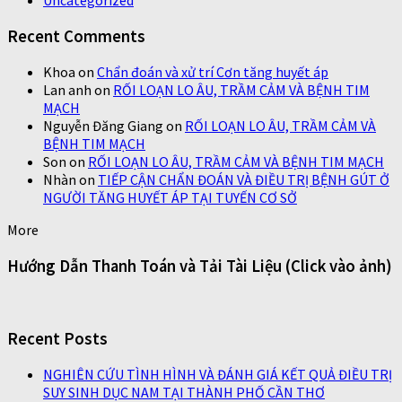
Uncategorized
Recent Comments
Khoa
on
Chẩn đoán và xử trí Cơn tăng huyết áp
Lan anh
on
RỐI LOẠN LO ÂU, TRẦM CẢM VÀ BỆNH TIM
MẠCH
Nguyễn Đăng Giang
on
RỐI LOẠN LO ÂU, TRẦM CẢM VÀ
BỆNH TIM MẠCH
Son
on
RỐI LOẠN LO ÂU, TRẦM CẢM VÀ BỆNH TIM MẠCH
Nhàn
on
TIẾP CẬN CHẨN ĐOÁN VÀ ĐIỀU TRỊ BỆNH GÚT Ở
NGƯỜI TĂNG HUYẾT ÁP TẠI TUYẾN CƠ SỞ
More
Hướng Dẫn Thanh Toán và Tải Tài Liệu (Click vào ảnh)
Recent Posts
NGHIÊN CỨU TÌNH HÌNH VÀ ĐÁNH GIÁ KẾT QUẢ ĐIỀU TRỊ
SUY SINH DỤC NAM TẠI THÀNH PHỐ CẦN THƠ