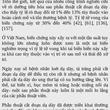
Trôn thế giới, kết quả của nhiều công trình nghiên cứu
về rò dường tiêu hóa sau phẫu thuật cắt đoạn dạ dày
cho thấy tỷ lệ rò thay đổi từ 1% đến 13% tùy thuộc vào
hoàn cảnh mổ và tổn thương bệnh lý. Tỷ lệ tử vong của
biến chứng này từ 30% đến 40% [42], [61], [136],
[157].
Ở Việt Nam, biến chứng này xẩy ra với một tần suất tuy
không lớn nhưng luôn được xem là một tai biến
nghiêm trọng vì tỷ lệ tử vong khi tai biến biến này xẩy
ra khá cao tùy thuộc vào vị trí rò sau mổ và thái độ xử
trí.
Ngày nay số bệnh nhân loét dạ dày, tá tràng phải cắt
đoạn dạ dày để điểu trị còn rất ít nhưng số bệnh nhân
phải cắt dạ dày do ung thư lại có xu hướng tăng lên. Vì
thế, tai biến xì, bục mỏm tá tràng hoặc miệng nối dạ
dày- ruột sau phẫu thuật này luồn là một mối lo lắng
của các phẫu thuật viên.
Phẫu thuật cắt đoạn dạ dày đã được triển khai thường