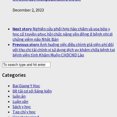
December 2, 2023
Next story
Nghiên cứu phối hợp hào châm và xoa bóp y
học cổ truyền phục hồi chức năng vận động ở bệnh nhi di
chứng viêm não Nhật Bản
Previous story
Ảnh huởng việc điều chỉnh glá viện phí đối
với thu chi tài chính vi sử dụng dịch vụ khám chữa bệnh tại
bệnh viện tỉnh Khăm Muộn CHDCND Lào
Categories
Bai Giang Y Hoc
Đề tài cơ sở-Sáng kiến
luận án
Luận văn
Sách y học
Tạp chí y học