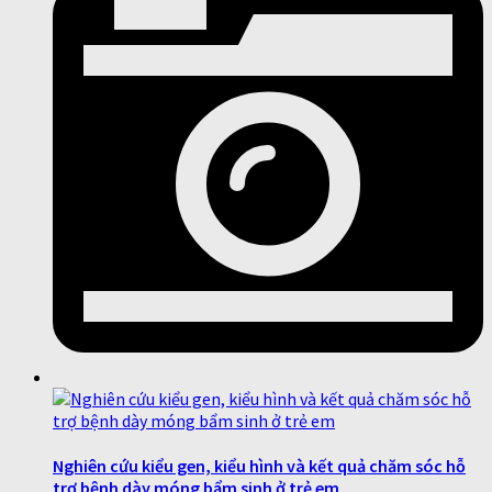
Nghiên cứu kiểu gen, kiểu hình và kết quả chăm sóc hỗ
trợ bệnh dày móng bẩm sinh ở trẻ em