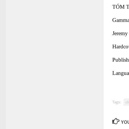
TÓM 
Gamma 
Jeremy
Hardco
Publish
Langua
Tags:
cô
YOU