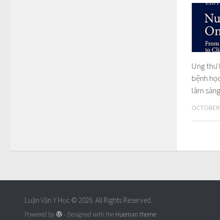
Ung thư h
bệnh học
lâm sàng
OCTOBER 
Luận Văn Y Học © 2026. All Rights Reserved.
Powered by
- Designed with the
Hueman theme