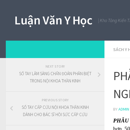
Luận Văn Y Học
| Kho Tàng Kiến 
SÁCH Y 
NEXT STORY
PH
SỔ TAY LÂM SÀNG CHẨN ĐOÁN PHÂN BIỆT
TRONG NỘI KHOA THẦN KINH
NG
PREVIOUS STORY
SỔ TAY CẤP CỨU NỘI KHOA THẦN KINH
BY
ADMIN
DÀNH CHO BÁC SĨ HỒI SỨC CẤP CỨU
PHẪU
hơn 50