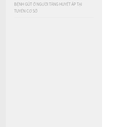
BỆNH GÚT Ở NGƯỜI TĂNG HUYẾT ÁP TẠI
TUYẾN CƠ SỞ