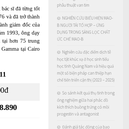
phẫu thuật van tim
ác sĩ đã từng tốt
6 và đã trở thành
NGHIÊN CỨU BIỂU HIỆN MAO-
hành giám đốc của
B NGƯỜI TÁI TỔ HỢP – ỨNG
DỤNG TRONG SÀNG LỌC CHẤT
năm 1993, ông dạy
ỨC CHẾ MAO-B
tại hơn 75 trung
 Gamma tại Cairo
Nghiên cứu đặc điểm dịch tễ
học tật khúc xạ ở học sinh tiểu
học tỉnh Quảng Nam và hiệu quả
một số biện pháp can thiệp hạn
11
chế tiến triển cận thị (2023 – 2025)
00đ
So sánh kết quả thụ tinh trong
ống nghiệm giữa hai phác đồ
8.890
kích thích buồng trứng có mồi
progestin và antagonist
Đánh giá tác động của bạo