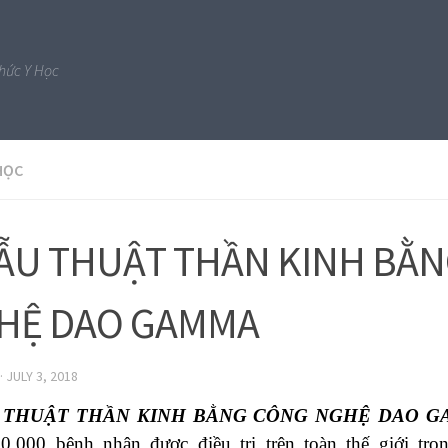
Thức Y Học
HỌC
ẪU THUẬT THẦN KINH BẰ
HỆ DAO GAMMA
·
JULY 3, 2018
 THUẬT THẦN KINH BẰNG CÔNG NGHỆ DAO G
0.000 bệnh nhân được điều trị trên toàn thế giới tro