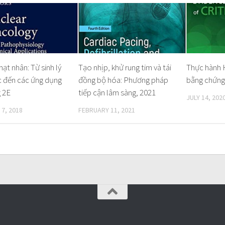
ạt nhân: Từ sinh lý
Tạo nhịp, khử rung tim và tái
Thực hành 
 đến các ứng dụng
đồng bộ hóa: Phương pháp
bằng chứng
 2E
tiếp cận lâm sàng, 2021
JULY 14, 202
7, 2018
FEBRUARY 11, 2021