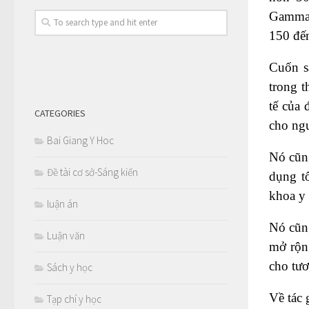
Gamma 
150 đế
Cuốn s
trong t
tế của 
CATEGORIES
cho ng
Bai Giang Y Hoc
Nó cũng
Đề tài cơ sở-Sáng kiến
dụng t
khoa y 
luận án
Nó cũn
Luận văn
mở rộng
cho tươ
Sách y học
Về tác 
Tạp chí y học