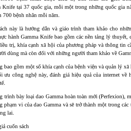
Knife tại 37 quốc gia, mỗi một trong những quốc gia nà
n 700 bệnh nhân mỗi năm.
ách này là hướng dẫn và giáo trình tham khảo cho nhữ
hực hành Gamma Knife bao gồm các nền tảng lý thuyết, c
điều trị, khía cạnh xã hội của phương pháp và thông tin c
ười dùng mà còn đối với những người tham khảo về Gam
 bao gồm một số khía cạnh của bệnh viện và quản lý xã h
ối ưu công nghệ này, đánh giá hiệu quả của internet về
tế.
g trình bày loại dao Gamma hoàn toàn mới (Perfexion), 
 phạm vi của dao Gamma và sẽ trở thành một trong các ti
ng lai.
giả cuốn sách