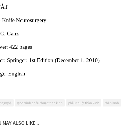
TẮT
Knife Neurosurgery
 C. Ganz
ver: 422 pages
er: Springer; 1st Edition (December 1, 2010)
ge: English
ng nghệ
giáo trình phẫu thuật thần kinh
phẫu thuật thần kinh
thần kinh
 MAY ALSO LIKE...