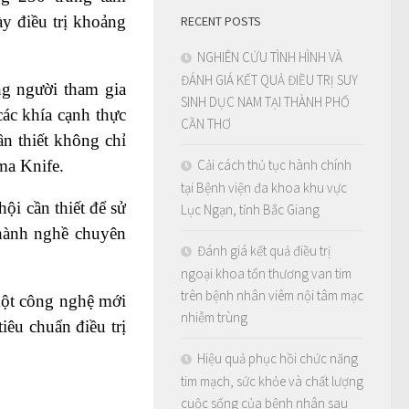
y điều trị khoảng
RECENT POSTS
NGHIÊN CỨU TÌNH HÌNH VÀ
ĐÁNH GIÁ KẾT QUẢ ĐIỀU TRỊ SUY
ng người tham gia
SINH DỤC NAM TẠI THÀNH PHỐ
ác khía cạnh thực
CẦN THƠ
ần thiết không chỉ
Cải cách thủ tục hành chính
ma Knife.
tại Bệnh viện đa khoa khu vực
ội cần thiết để sử
Lục Ngạn, tỉnh Bắc Giang
 hành nghề chuyên
Đánh giá kết quả điều trị
ngoại khoa tổn thương van tim
trên bệnh nhân viêm nội tâm mạc
một công nghệ mới
nhiễm trùng
êu chuẩn điều trị
Hiệu quả phục hồi chức năng
tim mạch, sức khỏe và chất lượng
cuộc sống của bệnh nhân sau