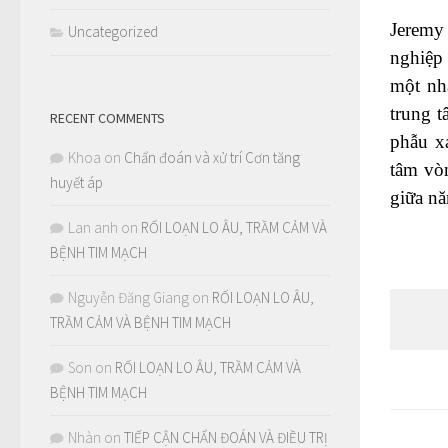
Jeremy 
Uncategorized
nghiệp
một nh
trung 
RECENT COMMENTS
phẫu x
Khoa
on
Chẩn đoán và xử trí Cơn tăng
tâm vò
huyết áp
giữa n
Lan anh
on
RỐI LOẠN LO ÂU, TRẦM CẢM VÀ
BỆNH TIM MẠCH
Nguyễn Đăng Giang
on
RỐI LOẠN LO ÂU,
TRẦM CẢM VÀ BỆNH TIM MẠCH
Son
on
RỐI LOẠN LO ÂU, TRẦM CẢM VÀ
BỆNH TIM MẠCH
Nhàn
on
TIẾP CẬN CHẨN ĐOÁN VÀ ĐIỀU TRỊ