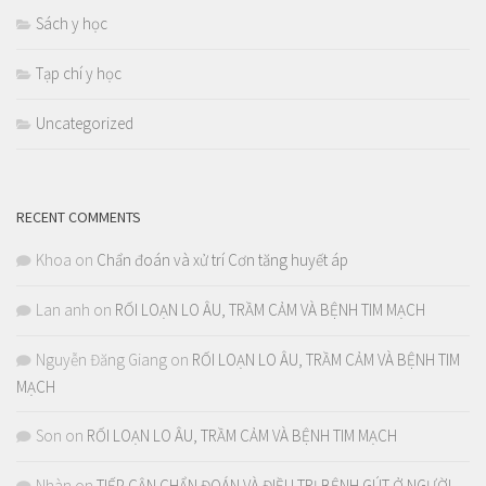
Sách y học
Tạp chí y học
Uncategorized
RECENT COMMENTS
Khoa
on
Chẩn đoán và xử trí Cơn tăng huyết áp
Lan anh
on
RỐI LOẠN LO ÂU, TRẦM CẢM VÀ BỆNH TIM MẠCH
Nguyễn Đăng Giang
on
RỐI LOẠN LO ÂU, TRẦM CẢM VÀ BỆNH TIM
MẠCH
Son
on
RỐI LOẠN LO ÂU, TRẦM CẢM VÀ BỆNH TIM MẠCH
Nhàn
on
TIẾP CẬN CHẨN ĐOÁN VÀ ĐIỀU TRỊ BỆNH GÚT Ở NGƯỜI