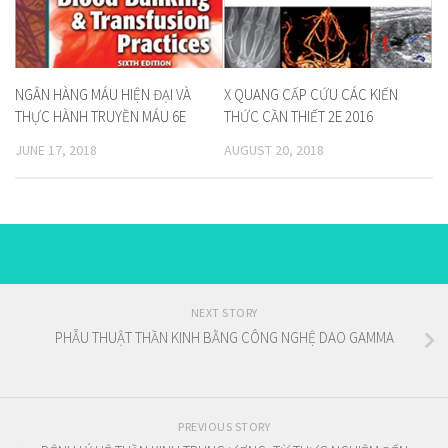
NGÂN HÀNG MÁU HIỆN ĐẠI VÀ
X QUANG CẤP CỨU CÁC KIẾN
THỰC HÀNH TRUYỀN MÁU 6E
THỨC CẦN THIẾT 2E 2016
JUNE 17, 2018
AUGUST 20, 2018
NEXT STORY
PHẪU THUẬT THẦN KINH BẰNG CÔNG NGHỆ DAO GAMMA
PREVIOUS STORY