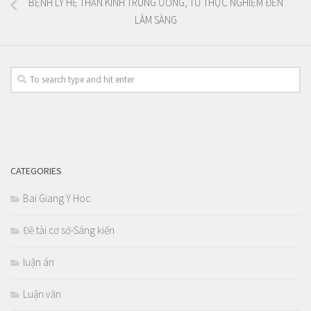
BỆNH LÝ HỆ THẦN KINH TRUNG ƯƠNG, TỪ THỰC NGHIỆM ĐẾN
LÂM SÀNG
CATEGORIES
Bai Giang Y Hoc
Đề tài cơ sở-Sáng kiến
luận án
Luận văn