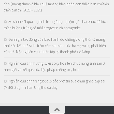
tỉnh Quảng Nam và hiệu quả một số biện pháp can thiệp hạn chế tiến
triển cận thị (2023 – 2025)
So sánh kết quả thụ tinh trong ống nghiệm giữa hai phác đồ kích
thích buồng trứng có mồi progestin và antagonist
Đánh giá tác động của bạo hành do chồng trong thời kỳ mang
thai đến kết quả sinh, trầm cảm sau sinh của bà mẹ và sự phát triển
của trẻ: Một nghiên cứu thuần tập tại thành phố Đà Nẵng
Nghiên cứu ảnh hưởng stress oxy hoá lên chức năng sinh sản ở
nam giới và kết quả của liệu pháp chống oxy hóa
Nghiên cứu tình trạng bộc lộ các protein sửa chữa ghép cặp sai
(MMR) ở bệnh nhân Ung thư dạ dày