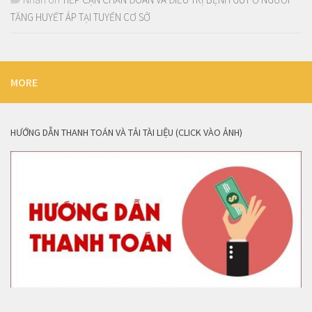
TĂNG HUYẾT ÁP TẠI TUYẾN CƠ SỞ
MORE
HƯỚNG DẪN THANH TOÁN VÀ TẢI TÀI LIỆU (CLICK VÀO ẢNH)