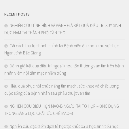
RECENT POSTS
NGHIÊN CỨU TÌNH HÌNH VÀ ĐÁNH GIÁ KẾT QUẢ ĐIỀU TRỊ SUY SINH
DỤC NAM TẠI THÀNH PHỐ CẦN THƠ
Cải cách thủ tục hành chính tại Bệnh viện đa khoa khu vực Lục
Ngạn, tỉnh Bắc Giang
Đánh giá kết quả điều trị ngoại khoa tổn thương van tim trên bệnh
nhân viêm nội tâm mạc nhiễm trùng
Hiệu quả phục hồi chức năng tim mạch, sức khỏe và chất lượng
cuộc sống của bệnh nhân sau phẫu thuật van tim
NGHIÊN CỨU BIỂU HIỆN MAO-B NGƯỜI TÁI TỔ HỢP – ỨNG DỤNG
TRONG SÀNG LỌC CHẤT ỨC CHẾ MAO-B
Nghiên cứu đặc điểm dịch tễ học tật khúc xạ ở học sinh tiểu học