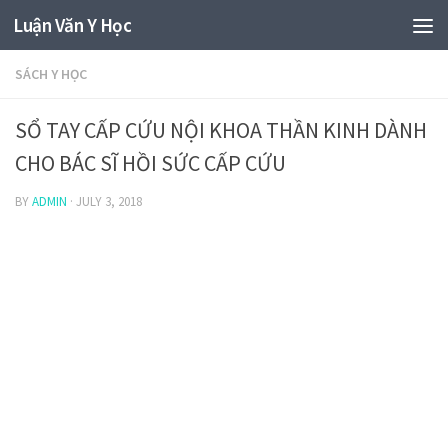
Luận Văn Y Học
SÁCH Y HỌC
SỔ TAY CẤP CỨU NỘI KHOA THẦN KINH DÀNH
CHO BÁC SĨ HỒI SỨC CẤP CỨU
BY
ADMIN
·
JULY 3, 2018