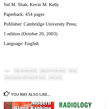
Sid M. Shah, Kevin M. Kelly
Paperback: 454 pages
Publisher: Cambridge University Press;
1 edition (October 20, 2003)
Language: English
Tags:
cấp cứu thần kinh
giáo trình thần kinh
sổ tay
sổ tay cấp cứu nội khoa thần kinh
thần kinh
YOU MAY ALSO LIKE...