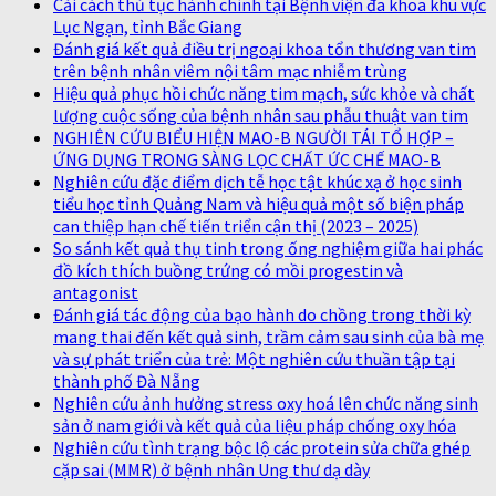
Cải cách thủ tục hành chính tại Bệnh viện đa khoa khu vực
Lục Ngạn, tỉnh Bắc Giang
Đánh giá kết quả điều trị ngoại khoa tổn thương van tim
trên bệnh nhân viêm nội tâm mạc nhiễm trùng
Hiệu quả phục hồi chức năng tim mạch, sức khỏe và chất
lượng cuộc sống của bệnh nhân sau phẫu thuật van tim
NGHIÊN CỨU BIỂU HIỆN MAO-B NGƯỜI TÁI TỔ HỢP –
ỨNG DỤNG TRONG SÀNG LỌC CHẤT ỨC CHẾ MAO-B
Nghiên cứu đặc điểm dịch tễ học tật khúc xạ ở học sinh
tiểu học tỉnh Quảng Nam và hiệu quả một số biện pháp
can thiệp hạn chế tiến triển cận thị (2023 – 2025)
So sánh kết quả thụ tinh trong ống nghiệm giữa hai phác
đồ kích thích buồng trứng có mồi progestin và
antagonist
Đánh giá tác động của bạo hành do chồng trong thời kỳ
mang thai đến kết quả sinh, trầm cảm sau sinh của bà mẹ
và sự phát triển của trẻ: Một nghiên cứu thuần tập tại
thành phố Đà Nẵng
Nghiên cứu ảnh hưởng stress oxy hoá lên chức năng sinh
sản ở nam giới và kết quả của liệu pháp chống oxy hóa
Nghiên cứu tình trạng bộc lộ các protein sửa chữa ghép
cặp sai (MMR) ở bệnh nhân Ung thư dạ dày