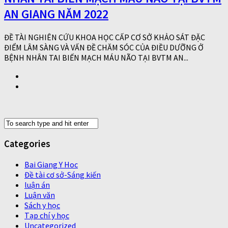
AN GIANG NĂM 2022
ĐỀ TÀI NGHIÊN CỨU KHOA HỌC CẤP CƠ SỞ KHẢO SÁT ĐẶC
ĐIỂM LÂM SÀNG VÀ VẤN ĐỀ CHĂM SÓC CỦA ĐIỀU DƯỠNG Ở
BỆNH NHÂN TAI BIẾN MẠCH MÁU NÃO TẠI BVTM AN...
Categories
Bai Giang Y Hoc
Đề tài cơ sở-Sáng kiến
luận án
Luận văn
Sách y học
Tạp chí y học
Uncategorized