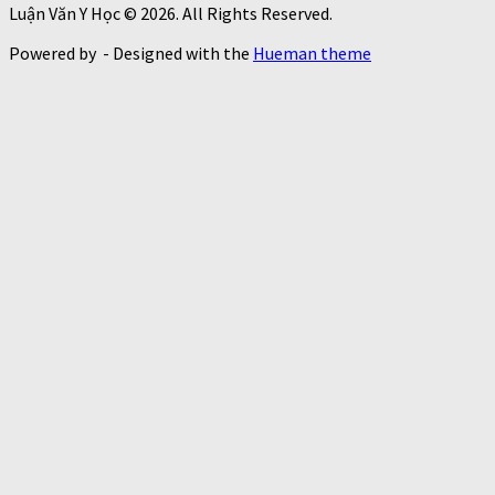
Luận Văn Y Học © 2026. All Rights Reserved.
Powered by
- Designed with the
Hueman theme
https://thaoduoctunhien.info/nam-
https://thaoduoctunhi
dong-trung-ha-thao/