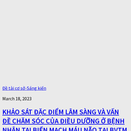
Đề tài cơ sở-Sáng kiến
March 18, 2023
KHẢO SÁT ĐẶC ĐIỂM LÂM SÀNG VÀ VẤN
ĐỀ CHĂM SÓC CỦA ĐIỀU DƯỠNG Ở BỆNH
NHÂN TAI BIẾN MẠCH MÁU NÃO TẠI BVTM