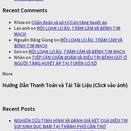
Recent Comments
Khoa
on
Chẩn đoán và xử trí Cơn tăng huyết áp
Lan anh
on
RỐI LOẠN LO ÂU, TRẦM CẢM VÀ BỆNH TIM
MẠCH
Nguyễn Đăng Giang
on
RỐI LOẠN LO ÂU, TRẦM CẢM VÀ
BỆNH TIM MẠCH
Son
on
RỐI LOẠN LO ÂU, TRẦM CẢM VÀ BỆNH TIM MẠCH
Nhàn
on
TIẾP CẬN CHẨN ĐOÁN VÀ ĐIỀU TRỊ BỆNH GÚT Ở
NGƯỜI TĂNG HUYẾT ÁP TẠI TUYẾN CƠ SỞ
More
Hướng Dẫn Thanh Toán và Tải Tài Liệu (Click vào ảnh)
Recent Posts
NGHIÊN CỨU TÌNH HÌNH VÀ ĐÁNH GIÁ KẾT QUẢ ĐIỀU TRỊ
SUY SINH DỤC NAM TẠI THÀNH PHỐ CẦN THƠ