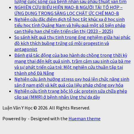
lượng cuộc sống của bệnh nhân sau phẫu thuật van tim
NGHIÊN CỨU BIỂU HIỆN MAO-B NGƯỜI TÁI TỔ HỢP –
ỨNG DỤNG TRONG SÀNG LỌC CHẤT ỨC CHẾ MAO-B
Nghiên cứu đặc điểm dịch tễ học tật khúc xạ ở học sinh
tiểu học tỉnh Quảng Nam và hiệu quả một số biện pháp
can thiệp hạn chế tiến triển cận thị (2023 – 2025)
So sánh kết quả thụ tinh trong ống nghiệm giữa hai phác
đồ kích thích buồng trứng có mồi progestin và
antagonist
Đánh giá tác động của bạo hành do chồng trong thời kỳ
mang thai đến kết quả sinh, trầm cảm sau sinh của bà mẹ
và sự phát triển của trẻ: Một nghiên cứu thuần tập tại
thành phố Đà Nẵng
Nghiên cứu ảnh hưởng stress oxy hoá lên chức năng sinh
sản ở nam giới và kết quả của liệu pháp chống oxy hóa
Nghiên cứu tình trạng bộc lộ các protein sửa chữa ghép
cặp sai (MMR) ở bệnh nhân Ung thư dạ dày
Luận Văn Y Học © 2026. All Rights Reserved.
Powered by
- Designed with the
Hueman theme
https://thaoduoctunhien.info/nam-
https://thaoduoctunhi