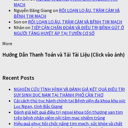
MẠCH
Nguyễn Đăng Giang
on
RỐI LOẠN LO ÂU, TRẦM CẢM VÀ
BỆNH TIM MẠCH
Son
on
RỐI LOẠN LO ÂU, TRẦM CẢM VÀ BỆNH TIM MẠCH
Nhàn
on
TIẾP CẬN CHẨN ĐOÁN VÀ ĐIỀU TRỊ BỆNH GÚT Ở
NGƯỜI TĂNG HUYẾT ÁP TẠI TUYẾN CƠ SỞ
More
Hướng Dẫn Thanh Toán và Tải Tài Liệu (Click vào ảnh)
Recent Posts
NGHIÊN CỨU TÌNH HÌNH VÀ ĐÁNH GIÁ KẾT QUẢ ĐIỀU TRỊ
SUY SINH DỤC NAM TẠI THÀNH PHỐ CẦN THƠ
Cải cách thủ tục hành chính tại Bệnh viện đa khoa khu vực
Lục Ngạn, tỉnh Bắc Giang
Đánh giá kết quả điều trị ngoại khoa tổn thương van tim
trên bệnh nhân viêm nội tâm mạc nhiễm trùng
Hiệu quả phục hồi chức năng tim mạch, sức khỏe và chất