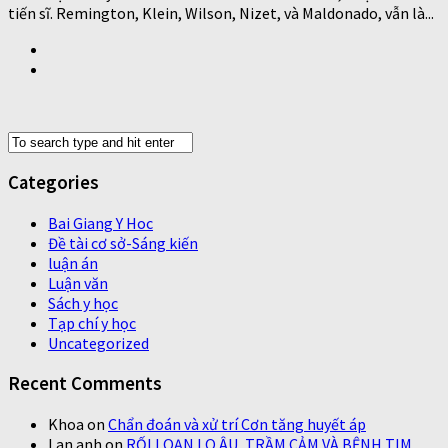
tiến sĩ. Remington, Klein, Wilson, Nizet, và Maldonado, vẫn là...
Categories
Bai Giang Y Hoc
Đề tài cơ sở-Sáng kiến
luận án
Luận văn
Sách y học
Tạp chí y học
Uncategorized
Recent Comments
Khoa
on
Chẩn đoán và xử trí Cơn tăng huyết áp
Lan anh
on
RỐI LOẠN LO ÂU, TRẦM CẢM VÀ BỆNH TIM