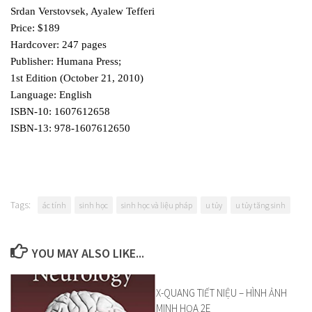
Srdan Verstovsek, Ayalew Tefferi
Price: $189
Hardcover: 247 pages
Publisher: Humana Press;
1st Edition (October 21, 2010)
Language: English
ISBN-10: 1607612658
ISBN-13: 978-1607612650
Tags:
ác tính
sinh học
sinh học và liệu pháp
u tủy
u tủy tăng sinh
YOU MAY ALSO LIKE...
X-QUANG TIẾT NIỆU – HÌNH ẢNH
MINH HỌA 2E