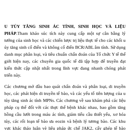
U TỦY TĂNG SINH ÁC TÍNH, SINH HỌC VÀ LIỆU
PHÁP
.
Tham khảo súc tích này cung cấp một sự cân bằng lý
tưởng của sinh học và các chiến lược trị liệu thực tế cho các khối u
ủy tăng sinh cổ điển và không cổ điển BCR/ABL âm tính. Sử dụng
danh mục phân loại, và tiêu chuẩn chẩn đoán của Tổ chức Y tế thế
giới hiện nay, các chuyên gia quốc tế đã tập hợp để truyền đạt
kiến thức cập nhật nhất trong lĩnh vực đang nhanh chóng phát
triển này.
Các chương mở đầu bao quát chẩn đoán và phân loại, di truyền
học, các phát hiện di truyền tế bào, và các yếu tố tiên lượng của u
tủy tăng sinh ác tính MPNs. Các chương về sau khám phá các liệu
pháp cụ thể đối với các thực thể bệnh khác nhau, bao gồm tăng
hồng cầu lưới trong máu ác tính, giảm tiểu cầu thiết yếu, xơ hóa
tủy, các rối loạn tế bào ưa eozin và bệnh lý tương bào. Các khu
vực khác thảo luận vè liệu pháp ức chế JAK2, cấy ghép tế bào