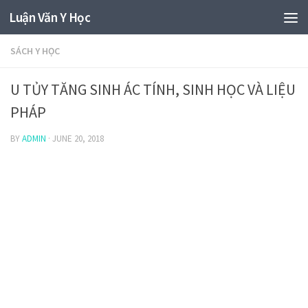
Luận Văn Y Học
SÁCH Y HỌC
U TỦY TĂNG SINH ÁC TÍNH, SINH HỌC VÀ LIỆU
PHÁP
BY
ADMIN
·
JUNE 20, 2018