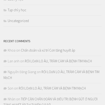
Tạp chí y học
Uncategorized
RECENT COMMENTS
Khoa
on
Chẩn đoán và xử trí Cơn tăng huyết áp
Lan anh
on
RỐI LOẠN LO ÂU, TRẦM CẢM VÀ BỆNH TIM MẠCH
Nguyễn Đăng Giang
on
RỐI LOẠN LO ÂU, TRẦM CẢM VÀ BỆNH TIM
MẠCH
Son
on
RỐI LOẠN LO ÂU, TRẦM CẢM VÀ BỆNH TIM MẠCH
Nhàn
on
TIẾP CẬN CHẨN ĐOÁN VÀ ĐIỀU TRỊ BỆNH GÚT Ở NGƯỜI
TĂNG HUYẾT ÁP TẠI TUYẾN CƠ SỞ