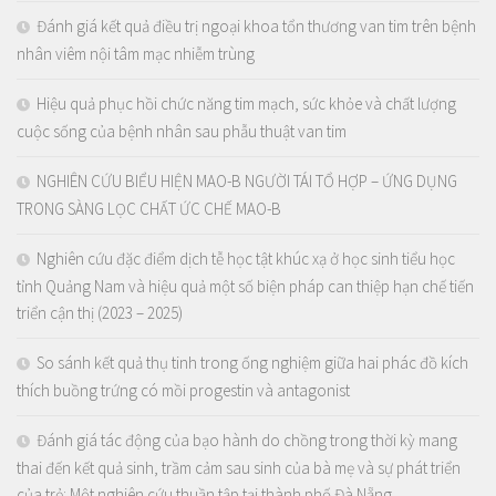
Đánh giá kết quả điều trị ngoại khoa tổn thương van tim trên bệnh
nhân viêm nội tâm mạc nhiễm trùng
Hiệu quả phục hồi chức năng tim mạch, sức khỏe và chất lượng
cuộc sống của bệnh nhân sau phẫu thuật van tim
NGHIÊN CỨU BIỂU HIỆN MAO-B NGƯỜI TÁI TỔ HỢP – ỨNG DỤNG
TRONG SÀNG LỌC CHẤT ỨC CHẾ MAO-B
Nghiên cứu đặc điểm dịch tễ học tật khúc xạ ở học sinh tiểu học
tỉnh Quảng Nam và hiệu quả một số biện pháp can thiệp hạn chế tiến
triển cận thị (2023 – 2025)
So sánh kết quả thụ tinh trong ống nghiệm giữa hai phác đồ kích
thích buồng trứng có mồi progestin và antagonist
Đánh giá tác động của bạo hành do chồng trong thời kỳ mang
thai đến kết quả sinh, trầm cảm sau sinh của bà mẹ và sự phát triển
của trẻ: Một nghiên cứu thuần tập tại thành phố Đà Nẵng