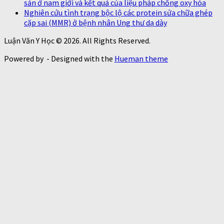
sản ở nam giới và kết quả của liệu pháp chống oxy hóa
Nghiên cứu tình trạng bộc lộ các protein sửa chữa ghép
cặp sai (MMR) ở bệnh nhân Ung thư dạ dày
Luận Văn Y Học © 2026. All Rights Reserved.
Powered by
- Designed with the
Hueman theme
https://thaoduoctunhien.info/nam-
https://thaoduoctunhi
dong-trung-ha-thao/