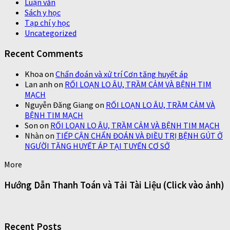
Luận văn
Sách y học
Tạp chí y học
Uncategorized
Recent Comments
Khoa
on
Chẩn đoán và xử trí Cơn tăng huyết áp
Lan anh
on
RỐI LOẠN LO ÂU, TRẦM CẢM VÀ BỆNH TIM
MẠCH
Nguyễn Đăng Giang
on
RỐI LOẠN LO ÂU, TRẦM CẢM VÀ
BỆNH TIM MẠCH
Son
on
RỐI LOẠN LO ÂU, TRẦM CẢM VÀ BỆNH TIM MẠCH
Nhàn
on
TIẾP CẬN CHẨN ĐOÁN VÀ ĐIỀU TRỊ BỆNH GÚT Ở
NGƯỜI TĂNG HUYẾT ÁP TẠI TUYẾN CƠ SỞ
More
Hướng Dẫn Thanh Toán và Tải Tài Liệu (Click vào ảnh)
Recent Posts