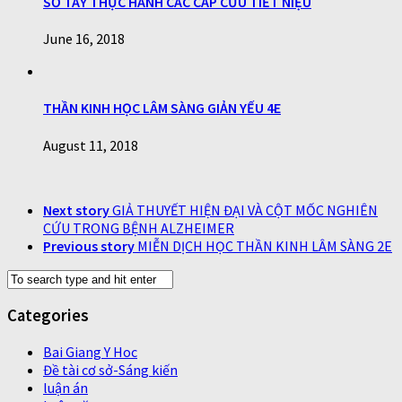
SỔ TAY THỰC HÀNH CÁC CẤP CỨU TIẾT NIỆU
June 16, 2018
THẦN KINH HỌC LÂM SÀNG GIẢN YẾU 4E
August 11, 2018
Next story
GIẢ THUYẾT HIỆN ĐẠI VÀ CỘT MỐC NGHIÊN
CỨU TRONG BỆNH ALZHEIMER
Previous story
MIỄN DỊCH HỌC THẦN KINH LÂM SÀNG 2E
Categories
Bai Giang Y Hoc
Đề tài cơ sở-Sáng kiến
luận án