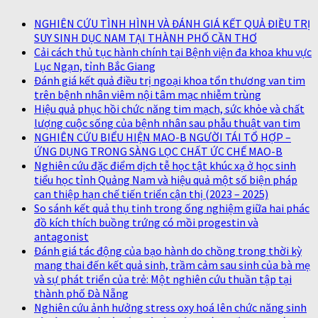
NGHIÊN CỨU TÌNH HÌNH VÀ ĐÁNH GIÁ KẾT QUẢ ĐIỀU TRỊ
SUY SINH DỤC NAM TẠI THÀNH PHỐ CẦN THƠ
Cải cách thủ tục hành chính tại Bệnh viện đa khoa khu vực
Lục Ngạn, tỉnh Bắc Giang
Đánh giá kết quả điều trị ngoại khoa tổn thương van tim
trên bệnh nhân viêm nội tâm mạc nhiễm trùng
Hiệu quả phục hồi chức năng tim mạch, sức khỏe và chất
lượng cuộc sống của bệnh nhân sau phẫu thuật van tim
NGHIÊN CỨU BIỂU HIỆN MAO-B NGƯỜI TÁI TỔ HỢP –
ỨNG DỤNG TRONG SÀNG LỌC CHẤT ỨC CHẾ MAO-B
Nghiên cứu đặc điểm dịch tễ học tật khúc xạ ở học sinh
tiểu học tỉnh Quảng Nam và hiệu quả một số biện pháp
can thiệp hạn chế tiến triển cận thị (2023 – 2025)
So sánh kết quả thụ tinh trong ống nghiệm giữa hai phác
đồ kích thích buồng trứng có mồi progestin và
antagonist
Đánh giá tác động của bạo hành do chồng trong thời kỳ
mang thai đến kết quả sinh, trầm cảm sau sinh của bà mẹ
và sự phát triển của trẻ: Một nghiên cứu thuần tập tại
thành phố Đà Nẵng
Nghiên cứu ảnh hưởng stress oxy hoá lên chức năng sinh