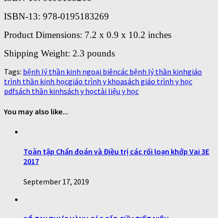
ISBN-13: 978-0195183269
Product Dimensions: 7.2 x 0.9 x 10.2 inches
Shipping Weight: 2.3 pounds
Tags:
bệnh lý thần kinh ngoại biên
các bệnh lý thần kinh
giáo
trình thần kinh học
giáo trình y khoa
sách giáo trình y học
pdf
sách thần kinh
sách y học
tài liệu y học
You may also like...
Toàn tập Chẩn đoán và Điều trị các rối loạn khớp Vai 3E
2017
September 17, 2019