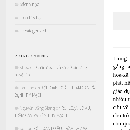
Sách y học
Tạp chí y học
Uncategorized
RECENT COMMENTS
Trong 
gắng
l
Khoa
on
Chẩn đoán và xử trí Cơn tăng
hoá-xã
huyết áp
phát h
Lan anh
on
RỐI LOẠN LO ÂU, TRẦM CẢM VÀ
giáo d
BỆNH TIM MẠCH
nhiồu t
cứu về 
Nguyễn Đăng Giang
on
RỐI LOẠN LO ÂU,
cho trỏ
TRẦM CẢM VÀ BỆNH TIM MẠCH
cho quầ
Son
on
RỐI LOẠN LO ÂU, TRẦM CẢM VÀ