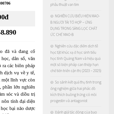
.00706
phẫu thuật van tim
00đ
NGHIÊN CỨU BIỂU HIỆN MAO-
B NGƯỜI TÁI TỔ HỢP – ỨNG
DỤNG TRONG SÀNG LỌC CHẤT
58.890
ỨC CHẾ MAO-B
Nghiên cứu đặc điểm dịch tễ
ão đã và đang cố
học tật khúc xạ ở học sinh tiểu
 học, dân số, văn
học tỉnh Quảng Nam và hiệu quả
một số biện pháp can thiệp hạn
ồ ra các biôn pháp
chế tiến triển cận thị (2023 – 2025)
h dịch vụ về y tế,
à một lĩnh vực còn
So sánh kết quả thụ tinh trong
, phần lớn nghiên
ống nghiệm giữa hai phác đồ
ãm sóc và diồu trị
kích thích buồng trứng có mồi
progestin và antagonist
 nôn tính đại diện
 học bại não dược
Đánh giá tác động của bạo