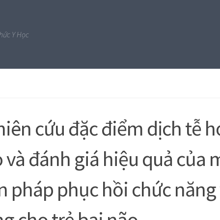
Thức Y Học
iên cứu đặc điểm dịch tễ h
 và đánh giá hiệu quả của 
n pháp phục hồi chức năng
g cho trẻ bại não