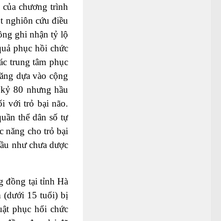
g của chương trình
t nghiôn cứu điều
ông ghi nhận tỷ lộ
 quả phục hồi chức
các trung tâm phục
năng dựa vào cộng
p kỷ 80 nhưng hầu
 với trỏ bại não.
uần thể dân số tự
c năng cho trỏ bại
hầu như chưa dược
 đồng tại tỉnh Hà
(dưới 15 tuổi) bị
uật phục hổi chức