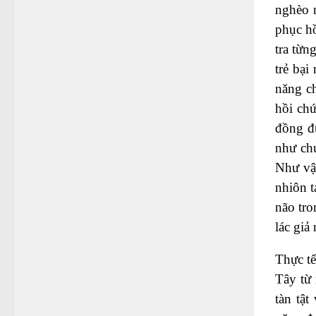
nghèo n
phục hồ
tra từn
trẻ bại
năng ch
hồi chứ
đồng đ
như chư
Như vậy
nhiôn t
não tr
lác giả
Thực tế
Tây từ 
tàn tật