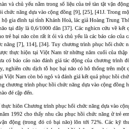
àn và chủ yếu nằm trong số liệu của trẻ tàn tật vặn độn
i chức năng dựa vào cộng đồng [9], [25], [41J. Trong mộ
g hộ gia đình tại tỉnh Khánh Hoà, lác giả Hoàng Trung Th
 não tại đây là 0,6/1000 dân [37]. Các nghicn cứu về kết
o trẻ bại não còn rất ít ỏi và chủ yếu là các báo cáo của 
c năng [7], 114], [34]. Tuy chương trình phục hổi chức 
ược thực hiộn tại Viột Nam từ những năm cuối của thậ
a có báo cáo nào đánh giá tác động của chương trình đối
, nghiên cứu dịch tỗ học bại não có hô thống trên một q
ại Viột Nam còn bỏ ngỏ và đánh giá kết quả phục hồi chứ
ong chương trình phục hồi chức năng dựa vào cộng đồng 
 nào đé cập đến.
 thực hiôn Chương trình phục hổi chức năng dựa vào cộng
năm 1992 cho thấy nhu cầu phục hồi chức năng ử trẻ em 
 vận động (trong đó có bại não) lôn tới 72%. Các kỹ th