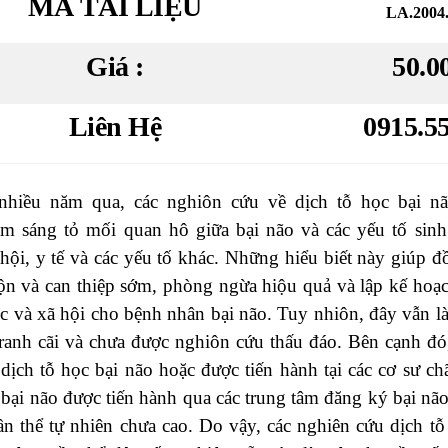
MÃ TÀI LIỆU
LA.2004
Giá :
50.0
Liên Hệ
0915.5
nhiều năm qua, các nghiôn cứu về dịch tỗ học bại n
àm sáng tỏ mối quan hô giữa bại não và các yếu tố sinh
 hội,
y tế và các yếu tố khác. Những hiểu biết này giúp đ
iộn và
can thiệp sớm, phòng ngừa hiộu quả và lập kế hoạc
ục và xã
hội cho bệnh nhân bại não. Tuy nhiôn, đây vẫn l
ranh cãi
và chưa được nghiôn cứu thấu đáo. Bên cạnh đó
dịch tỗ học bại não hoặc được tiến hành tại các cơ sư ch
 bại não được tiến hành qua các trung tâm đăng ký bại não
n thể tự nhiên chưa cao. Do vậy, các nghiên cứu dịch tỗ