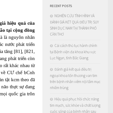
RECENT POSTS
NGHIÊN CỨU TÌNH HÌNH VÀ
ĐÁNH GIÁ KẾT QUẢ ĐIỀU TRỊ SUY
giá hiệu quả của
SINH DỤC NAM TẠI THÀNH PHỐ
ão tại cộng đồng
CẦN THƠ
và là nguyôn nhân
ác nước phát triển
Cải cách thủ tục hành chính
a tăng [81], [821,
tại Bệnh viện đa khoa khu vực
Lục Ngạn, tỉnh Bắc Giang
ang phát triển còn
o rất khác nhau từ
Đánh giá kết quả điều trị
ạp về CƯ chế bCnh
ngoại khoa tổn thương van tim
àn tật kcm theo đã
trên bệnh nhân viêm nội tâm mạc
i não thực sự đang
nhiễm trùng
 mọi quốc gia trôn
Hiệu quả phục hồi chức năng
tim mạch, sức khỏe và chất lượng
cuộc sống của bệnh nhân sau