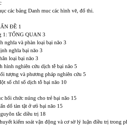
c
c các bảng Danh muc các hình vẽ, đổ thi.
ẤN ĐỀ 1
g 1: TỔNG QUAN 3
h nghĩa và phàn loại bại năo 3
ịnh nghĩa bại não 3
hân loại bại não 3
h hình nghiên cứu dịch tễ bại năo 5
Đối tượng và phương pháp nghiên cứu 5
ột số chĩ số dịch tỗ bại não 10
c hổi chức núng cho trẻ bại năo 15
ấn dổ tàn tật ở ưỏ bại não 15
guyôn tắc diều trị 18
huyết kiểm soát vận động và cơ sờ lý luận điều trị trong 