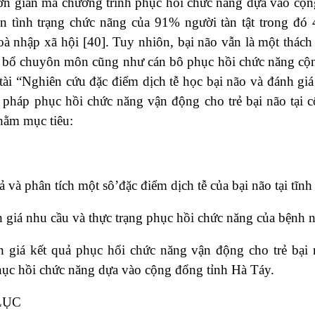
ơn giản mà chương trình phục hồi chức năng dựa vào cộn
ộn tình trạng chức nãng của 91% người tàn tật trong đó 
à nhập xã hội [40]. Tuy nhiôn, bại não vẫn là một thách
n bổ chuyôn môn cũng như cán bô phục hồi chức năng cộ
tài “Nghiên cứu đặc điểm dịch tễ học bại não và đánh gi
 pháp phục hồi chức năng vận động cho trẻ bại não tại 
hằm mục tiêu:
ả và phân tích một sô’đặc điểm dịch tễ của bại não tại tĩn
 giá nhu cầu và thực trạng phục hồi chức năng của bệnh n
h giá kết quả phục hổi chức năng vận động cho trẻ bại
hục hồi chức năng dựa vào cộng đổng tỉnh Hà Táy.
LỤC