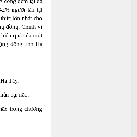
g đồng đcm lại đã
42% người làn tật
 thức lớn nhất cho
ng đồng. Chính vì
á hiệu quả của một
cộng đồng tỉnh Hà
h Hà Táy.
hản bại não.
 não trong chương