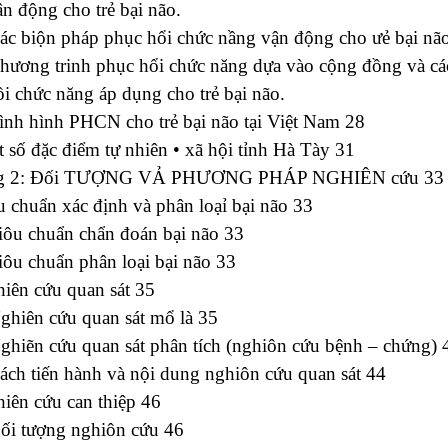
n động cho trẻ bại não.
ác biộn pháp phục hổi chức nầng vận động cho ưẻ bại nã
hương trinh phục hổi chức năng dựa vào cộng đồng và cá
i chức năng áp dụng cho trẻ bại não.
ình hình PHCN cho trẻ bại não tại Việt Nam 28
 số đặc điểm tự nhiên • xã hội tỉnh Hà Tày 31
g 2: Đối TƯỢNG VẢ PHƯƠNG PHÁP NGHIÊN cứu 33
u chuẩn xác định và phân loạỉ bại não 33
iôu chuẩn chẩn đoán bại não 33
iôu chuẩn phân loại bại não 33
iên cứu quan sát 35
ghiên cứu quan sát mổ là 35
ghiẽn cứu quan sát phân tích (nghiôn cứu bệnh – chứng) 
ách tiến hành và nội dung nghiôn cứu quan sát 44
iên cứu can thiệp 46
Đối tượng nghiôn cứu 46