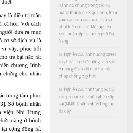
thiết.
hành do chồng trong thời kỳ
mang thai đến kết quả sinh, trầm
ay là điều trị toàn
cảm sau sinh của bà mẹ và sự
à xã hội. Với cách
phát triển của trẻ: Một nghiên
à người dưa ra mục
cứu thuần tập tại thành phố Đà
 cơ sở dịch vụ là
Nẵng
 vì vậy, phục hổi
Nghiên cứu ảnh hưởng stress
o trẻ bại não rất
oxy hoá lên chức năng sinh sản
hiện chương Irình
ở nam giới và kết quả của liệu
h chứng cho nhận
pháp chống oxy hóa
Nghiên cứu tình trạng bộc lộ
 các trung tâm phục
các protein sửa chữa ghép cặp
33]. Số bộnh nhân
sai (MMR) ở bệnh nhân Ung thư
dạ dày
h viện Nhi Trung
 chức năng ở bônh
 tại cộng đồng rất