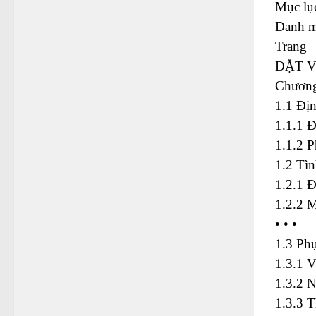
Mục lụ
Danh mụ
Trang
ĐẶT V
Chươn
1.1 Địn
1.1.1 Đ
1.1.2 P
1.2 Tìn
1.2.1 
1.2.2 M
• • •
1.3 Phụ
1.3.1 V
1.3.2 N
1.3.3 T