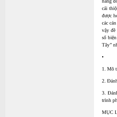
năng đ
cải thi
được ho
các cá
vậy đề 
số biện
Tây” n
•
1. Mô t
2. Đánh
3. Đán
trình p
MỤC 