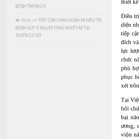
thiết k
BỆNH TIM MẠCH
Điều tr
Nhàn
on
TIẾP CẬN CHẨN ĐOÁN VÀ ĐIỀU TRỊ
diện nh
BỆNH GÚT Ở NGƯỜI TĂNG HUYẾT ÁP TẠI
tiếp cậ
TUYẾN CƠ SỞ
đích và
lực lư
chức nă
phù hợp
phục h
xét trô
Tại Việ
hổi chứ
bại nã
ương, 
viộn nà