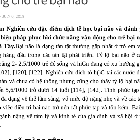
·
JULY 6, 2018
n Nghiên cứu đặc điểm dịch tễ học bại não và đánh 
 biện pháp phục hồi chức năng vận động cho trẻ bại n
à Tây.
Bại não là dạng tàn tật thường gặp nhất ở trỏ em 
 hàng đầu trong các tàn tật phát triển. Tỷ lộ bại não ở c
ảng 2- 2,5/1000 trẻ đẻ sống và hiCn đang có xu hướng gi
102], [120], [122]. Nghiên cứu dịch tỗ h()C tại các nước đ
àn và chưa có hệ thống nhưng cũng cho thấy tỷ lộ bại nã
ến 5,6/1000 trỏ dưới 14 tuổi [114], [142]. Tính phức t
 đa dạng về thể lâm sàng, vổ mức độ nặng nhẹ và về các t
 việc diều trị bại não trở nên rất phức tạp và tốn kém. Bạ
gánh nặng về tám lý và kinh tế của gia đình và xã hội ở
.