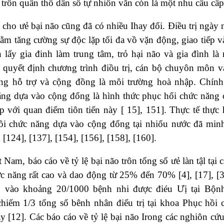
ế trôn quần thổ dân số tự nhiôn vẫn còn là một nhu cầu cấp 
ị cho ưẻ bại não cũng đã có nhiều Ihay đổi. Điều trị ngày n
ằm tăng cường sự độc lặp tối đa vồ vặn động, giao tiếp v
n lấy gia đinh làm trung tâm, trỏ hại não và gia đình l
 quyết định chương trình điồu trị, cán bộ chuyôn môn và
ợng hỗ trợ và cộng đồng là môi trường hoà nhập. Chính
ng dựa vào cộng đổng là hình thức phục hổi chức năng ch
 với quan điểm tiôn tiến này [ 15], 151]. Thực tế thực 
ồi chức năng dựa vào cộng đổng tại nhiổu nước đã min
n [124], [137], [154], [156], [158], [160].
t Nam, báo cáo về tỷ lệ bại não trôn tổng số ưẻ làn tậl tại
c năng rất cao và dao động từ 25% đến 70% [4], [17], [
o vào khoảng 20/1000 bệnh nhi được điéu Ưị tại Bộn
chiếm 1/3 tổng số bênh nhân điểu trị tại khoa Phục hồi
y [12]. Các báo cáo về tỷ lệ bại não Irong các nghiôn cứu