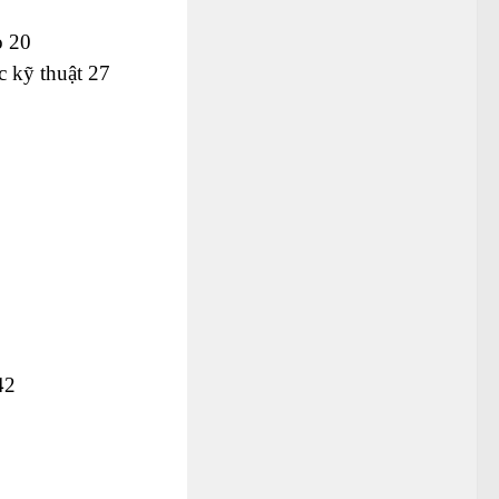
o 20
c kỹ thuật 27
42