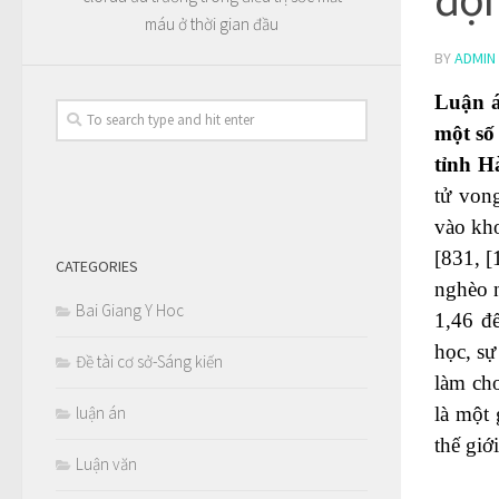
máu ở thời gian đầu
BY
ADMIN
Luận á
một số
tỉnh H
tử vong
vào kho
[831, [
CATEGORIES
nghèo n
Bai Giang Y Hoc
1,46 đ
học, sự
Đề tài cơ sở-Sáng kiến
làm cho
luận án
là một 
thế giới
Luận văn