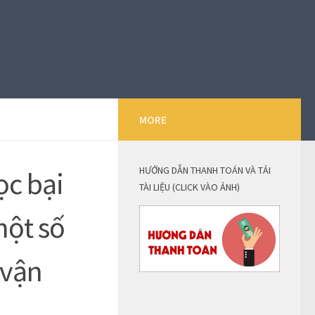
MORE
HƯỚNG DẪN THANH TOÁN VÀ TẢI
ọc bại
TÀI LIỆU (CLICK VÀO ẢNH)
một số
 vận