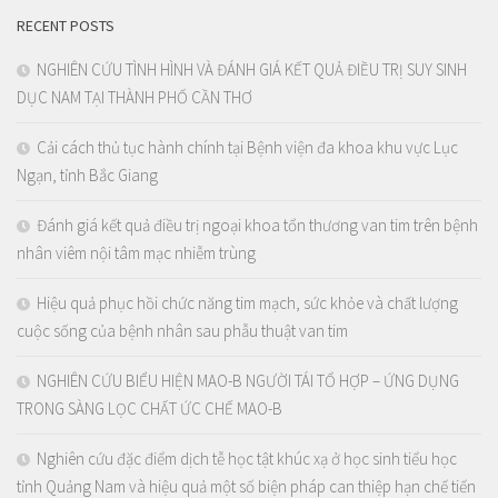
RECENT POSTS
NGHIÊN CỨU TÌNH HÌNH VÀ ĐÁNH GIÁ KẾT QUẢ ĐIỀU TRỊ SUY SINH
DỤC NAM TẠI THÀNH PHỐ CẦN THƠ
Cải cách thủ tục hành chính tại Bệnh viện đa khoa khu vực Lục
Ngạn, tỉnh Bắc Giang
Đánh giá kết quả điều trị ngoại khoa tổn thương van tim trên bệnh
nhân viêm nội tâm mạc nhiễm trùng
Hiệu quả phục hồi chức năng tim mạch, sức khỏe và chất lượng
cuộc sống của bệnh nhân sau phẫu thuật van tim
NGHIÊN CỨU BIỂU HIỆN MAO-B NGƯỜI TÁI TỔ HỢP – ỨNG DỤNG
TRONG SÀNG LỌC CHẤT ỨC CHẾ MAO-B
Nghiên cứu đặc điểm dịch tễ học tật khúc xạ ở học sinh tiểu học
tỉnh Quảng Nam và hiệu quả một số biện pháp can thiệp hạn chế tiến