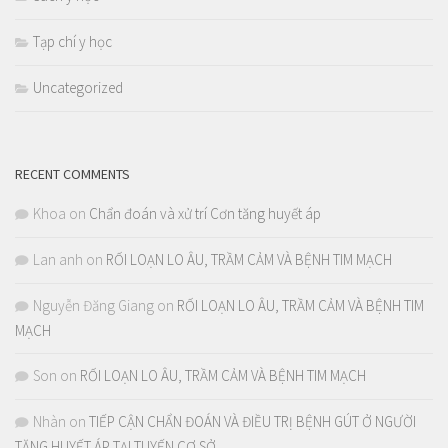
Tạp chí y học
Uncategorized
RECENT COMMENTS
Khoa
on
Chẩn đoán và xử trí Cơn tăng huyết áp
Lan anh
on
RỐI LOẠN LO ÂU, TRẦM CẢM VÀ BỆNH TIM MẠCH
Nguyễn Đăng Giang
on
RỐI LOẠN LO ÂU, TRẦM CẢM VÀ BỆNH TIM
MẠCH
Son
on
RỐI LOẠN LO ÂU, TRẦM CẢM VÀ BỆNH TIM MẠCH
Nhàn
on
TIẾP CẬN CHẨN ĐOÁN VÀ ĐIỀU TRỊ BỆNH GÚT Ở NGƯỜI
TĂNG HUYẾT ÁP TẠI TUYẾN CƠ SỞ