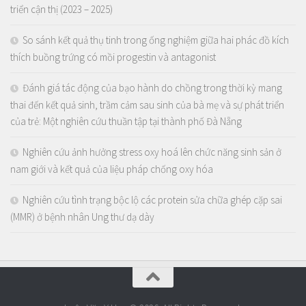
triển cận thị (2023 – 2025)
So sánh kết quả thụ tinh trong ống nghiệm giữa hai phác đồ kích
thích buồng trứng có mồi progestin và antagonist
Đánh giá tác động của bạo hành do chồng trong thời kỳ mang
thai đến kết quả sinh, trầm cảm sau sinh của bà mẹ và sự phát triển
của trẻ: Một nghiên cứu thuần tập tại thành phố Đà Nẵng
Nghiên cứu ảnh hưởng stress oxy hoá lên chức năng sinh sản ở
nam giới và kết quả của liệu pháp chống oxy hóa
Nghiên cứu tình trạng bộc lộ các protein sửa chữa ghép cặp sai
(MMR) ở bệnh nhân Ung thư dạ dày