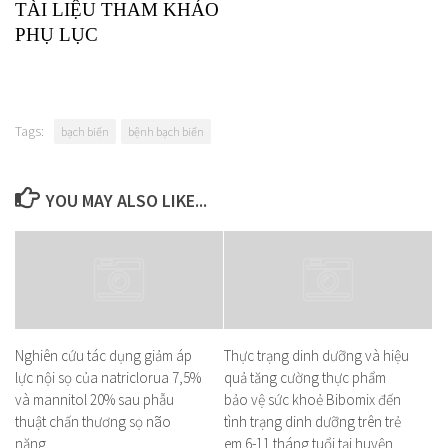
TÀI LIỆU THAM KHẢO
PHỤ LỤC
Tags:
bạch biến
bệnh bạch biến
YOU MAY ALSO LIKE...
Nghiên cứu tác dụng giảm áp
Thực trạng dinh dưỡng và hiệu
lực nội sọ của natriclorua 7,5%
quả tăng cường thực phẩm
và mannitol 20% sau phẫu
bảo vệ sức khoẻ Bibomix đến
thuật chấn thương sọ não
tình trạng dinh dưỡng trên trẻ
nặng
em 6-11 tháng tuổi tại huyện