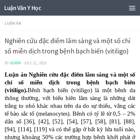
Luận Văn Y Học
LUẬN ÁN
Nghiên cứu đặc điểm lâm sàng và một số chỉ
số miễn dịch trong bệnh bạch biến (vitiligo)
BY
ADMIN
·
JULY 11, 2018
Luận án
Nghiên cứu đặc điểm lâm sàng và một số
chỉ số miễn dịch trong bệnh bạch biến
(vitiligo).
Bênh bạch biến (vitiligo) là một bênh da
thông thường, với biểu hiên lâm sàng là những dát
trắng to nhỏ khác nhau trên da do sự thiếu, vắng các
tế bào sắc tố (melanocytes). Bênh có tỷ lê từ 0,5 – 2%
dân số [36], [42], [52], [54], [57], [58], [81], [88],
[94], [114], [119] và có thể gặp ở bất kỳ lứa tuổi nào,
nhưng khoảng 50% các trường hợp bênh khởi phát ở