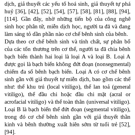
dịch, giả thuyết các yếu tố hoá sinh, giả thuyết tự phá
huỷ [36], [42], [52], [54], [57], [58], [81], [88], [94],
[114]. Gần đây, nhờ những tiến bộ của công nghê
sinh học phân tử, miễn dịch học, người ta đã và đang
làm sáng tỏ dần phần nào cơ chế bênh sinh của bênh.
Dựa theo cơ chế bênh sinh và tính chất, sự phân bố
của các tổn thương trên cơ thể, người ta đã chia bênh
bạch biến thành hai loại là loại A và loại B. Loại A
được gọi là bạch biến không đứt đoạn (nonsegmental)
chiếm đa số bênh bạch biến. Loại A có cơ chế bênh
sinh gần với giả thuyết tự miễn dịch, bao gồm các thể
như: thể khu trú (local vitiligo), thể lan toả (general
vitiligo), thể đầu chi hoặc đầu chi mặt (acral or
acrofacial vitiligo) và thể toàn thân (universal vitiligo).
Loại B là bạch biến thể đứt đoạn (segmental vitiligo),
trong đó cơ chế bênh sinh gần với giả thuyết thần
kinh và bênh thường xuất hiên sớm từ tuổi trẻ [52],
[94].