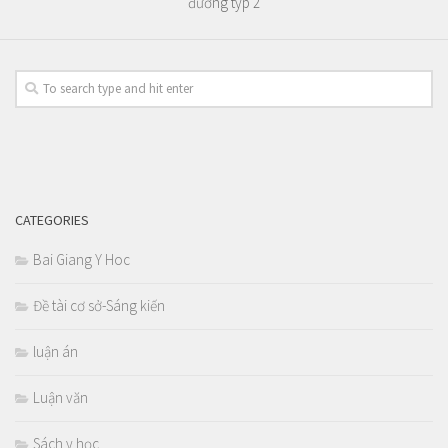
đường týp 2
CATEGORIES
Bai Giang Y Hoc
Đề tài cơ sở-Sáng kiến
luận án
Luận văn
Sách y học