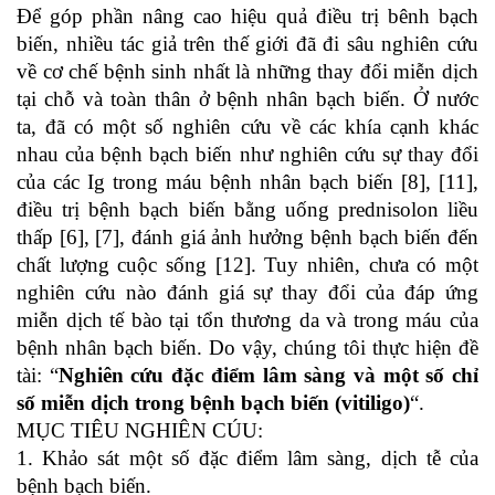
Để góp phần nâng cao hiệu quả điều trị bênh bạch
biến, nhiều tác giả trên thế giới đã đi sâu nghiên cứu
về cơ chế bệnh sinh nhất là những thay đổi miễn dịch
tại chỗ và toàn thân ở bệnh nhân bạch biến. Ở nước
ta, đã có một số nghiên cứu về các khía cạnh khác
nhau của bệnh bạch biến như nghiên cứu sự thay đổi
của các Ig trong máu bệnh nhân bạch biến [8], [11],
điều trị bệnh bạch biến bằng uống prednisolon liều
thấp [6], [7], đánh giá ảnh hưởng bệnh bạch biến đến
chất lượng cuộc sống [12]. Tuy nhiên, chưa có một
nghiên cứu nào đánh giá sự thay đổi của đáp ứng
miễn dịch tế bào tại tổn thương da và trong máu của
bệnh nhân bạch biến. Do vậy, chúng tôi thực hiện đề
tài: “
Nghiên cứu đặc điểm lâm sàng và một số chỉ
số miễn dịch trong bệnh bạch biến (vitiligo)
“.
MỤC TIÊU NGHIÊN CÚU:
1. Khảo sát một số đặc điểm lâm sàng, dịch tễ của
bệnh bạch biến.