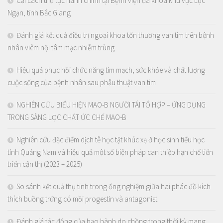
Cải cách thủ tục hành chính tại Bệnh viện đa khoa khu vực Lục
Ngạn, tỉnh Bắc Giang
Đánh giá kết quả điều trị ngoại khoa tổn thương van tim trên bệnh
nhân viêm nội tâm mạc nhiễm trùng
Hiệu quả phục hồi chức năng tim mạch, sức khỏe và chất lượng
cuộc sống của bệnh nhân sau phẫu thuật van tim
NGHIÊN CỨU BIỂU HIỆN MAO-B NGƯỜI TÁI TỔ HỢP – ỨNG DỤNG
TRONG SÀNG LỌC CHẤT ỨC CHẾ MAO-B
Nghiên cứu đặc điểm dịch tễ học tật khúc xạ ở học sinh tiểu học
tỉnh Quảng Nam và hiệu quả một số biện pháp can thiệp hạn chế tiến
triển cận thị (2023 – 2025)
So sánh kết quả thụ tinh trong ống nghiệm giữa hai phác đồ kích
thích buồng trứng có mồi progestin và antagonist
Đánh giá tác động của bạo hành do chồng trong thời kỳ mang