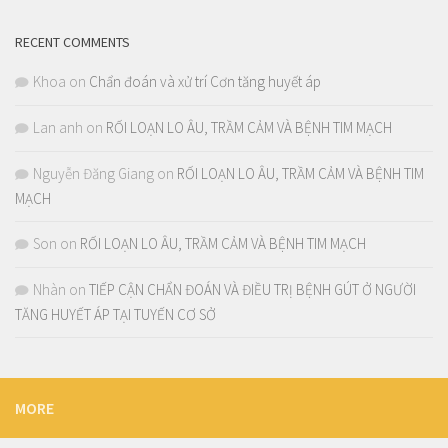
RECENT COMMENTS
Khoa
on
Chẩn đoán và xử trí Cơn tăng huyết áp
Lan anh
on
RỐI LOẠN LO ÂU, TRẦM CẢM VÀ BỆNH TIM MẠCH
Nguyễn Đăng Giang
on
RỐI LOẠN LO ÂU, TRẦM CẢM VÀ BỆNH TIM
MẠCH
Son
on
RỐI LOẠN LO ÂU, TRẦM CẢM VÀ BỆNH TIM MẠCH
Nhàn
on
TIẾP CẬN CHẨN ĐOÁN VÀ ĐIỀU TRỊ BỆNH GÚT Ở NGƯỜI
TĂNG HUYẾT ÁP TẠI TUYẾN CƠ SỞ
MORE