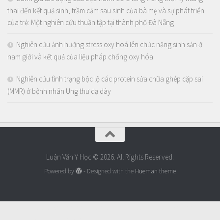
thai đến kết quả sinh, trầm cảm sau sinh của bà mẹ và sự phát triển
của trẻ: Một nghiên cứu thuần tập tại thành phố Đà Nẵng
Nghiên cứu ảnh hưởng stress oxy hoá lên chức năng sinh sản ở
nam giới và kết quả của liệu pháp chống oxy hóa
Nghiên cứu tình trạng bộc lộ các protein sửa chữa ghép cặp sai
(MMR) ở bệnh nhân Ung thư dạ dày
Luận Văn Y Học © 2026. All Rights Reserved.
Powered by
- Designed with the
Hueman theme
https://thaoduoctunhien.info/nam-
https://thaoduoctunhien.info/
dong-trung-ha-thao/