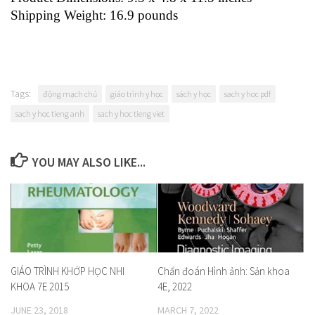
Shipping Weight: 16.9 pounds
Tags:
động mạch chủ
giáo trình y học
sách y học
sach y hoc pdf
sach y hoc tieng anh
sach y hoc tieng viet
YOU MAY ALSO LIKE...
GIÁO TRÌNH KHỚP HỌC NHI
Chẩn đoán Hình ảnh: Sản khoa
KHOA 7E 2015
4E, 2022
JUNE 23, 2018
MARCH 7, 2022