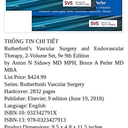
THÔNG TIN CHI TIẾT
Rutherford’s Vascular Surgery and Endovascular
Therapy, 2-Volume Set, 9e 9th Edition
by Anton N Sidawy MD MPH, Bruce A Perler MD
MBA
List Price: $424.99
Series: Rutherfords Vascular Surgery
Hardcover: 2832 pages
Publisher: Elsevier; 9 edition (June 19, 2018)
Language: English
ISBN-10: 032342791X
ISBN-13: 978-0323427913
Product Dimensions: 9.5 x 4.8 x 11.5 inches