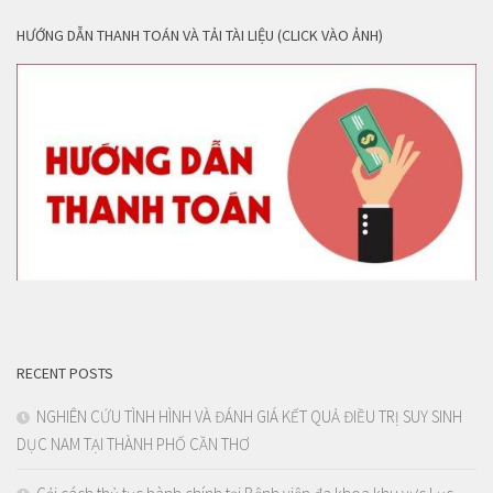
HƯỚNG DẪN THANH TOÁN VÀ TẢI TÀI LIỆU (CLICK VÀO ẢNH)
RECENT POSTS
NGHIÊN CỨU TÌNH HÌNH VÀ ĐÁNH GIÁ KẾT QUẢ ĐIỀU TRỊ SUY SINH
DỤC NAM TẠI THÀNH PHỐ CẦN THƠ