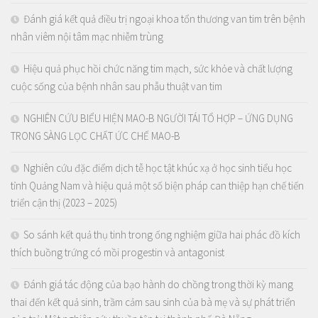
Đánh giá kết quả điều trị ngoại khoa tổn thương van tim trên bệnh
nhân viêm nội tâm mạc nhiễm trùng
Hiệu quả phục hồi chức năng tim mạch, sức khỏe và chất lượng
cuộc sống của bệnh nhân sau phẫu thuật van tim
NGHIÊN CỨU BIỂU HIỆN MAO-B NGƯỜI TÁI TỔ HỢP – ỨNG DỤNG
TRONG SÀNG LỌC CHẤT ỨC CHẾ MAO-B
Nghiên cứu đặc điểm dịch tễ học tật khúc xạ ở học sinh tiểu học
tỉnh Quảng Nam và hiệu quả một số biện pháp can thiệp hạn chế tiến
triển cận thị (2023 – 2025)
So sánh kết quả thụ tinh trong ống nghiệm giữa hai phác đồ kích
thích buồng trứng có mồi progestin và antagonist
Đánh giá tác động của bạo hành do chồng trong thời kỳ mang
thai đến kết quả sinh, trầm cảm sau sinh của bà mẹ và sự phát triển