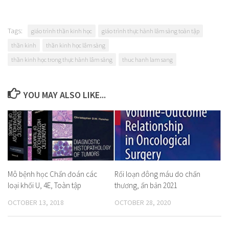
Tags:
giáo trình thần kinh học
giáo trình thực hành lâm sàng toàn tập
thần kinh
thần kinh học lâm sàng
thần kinh học trong thực hành lâm sàng
thuc hanh lam sang
YOU MAY ALSO LIKE...
Mô bệnh học Chẩn đoán các
Rối loạn đông máu do chấn
loại khối U, 4E, Toàn tập
thương, ấn bản 2021
OCTOBER 13, 2018
OCTOBER 28, 2020