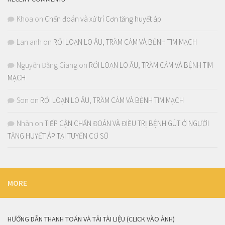
Khoa
on
Chẩn đoán và xử trí Cơn tăng huyết áp
Lan anh
on
RỐI LOẠN LO ÂU, TRẦM CẢM VÀ BỆNH TIM MẠCH
Nguyễn Đăng Giang
on
RỐI LOẠN LO ÂU, TRẦM CẢM VÀ BỆNH TIM
MẠCH
Son
on
RỐI LOẠN LO ÂU, TRẦM CẢM VÀ BỆNH TIM MẠCH
Nhàn
on
TIẾP CẬN CHẨN ĐOÁN VÀ ĐIỀU TRỊ BỆNH GÚT Ở NGƯỜI
TĂNG HUYẾT ÁP TẠI TUYẾN CƠ SỞ
MORE
HƯỚNG DẪN THANH TOÁN VÀ TẢI TÀI LIỆU (CLICK VÀO ẢNH)