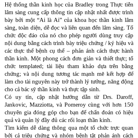
Hệ thống thần kinh học của Bradley trong Thực tiễn
lâm sàng cung cấp thông tin cập nhật nhất được trình
bày bởi một “Ai là Ai” của khoa học thần kinh lâm
sàng, toàn diện, dễ đọc và liên quan đến lâm sàng. Tổ
chức độc đáo của nó cho phép người dùng truy cập
nội dung bằng cách trình bày triệu chứng / ký hiệu và
các thực thể bệnh cụ thể – phản ánh cách thực hành
thần kinh. Một phong cách đơn giản và thiết thực; tổ
chức templated; tài liệu tham khảo dựa trên bằng
chứng; và nội dung tương tác mạnh mẽ kết hợp để
làm cho tài nguyên này trở thành lý tưởng, năng động
cho cả bác sỹ thần kinh và thực tập sinh.
Có uy tín, cập nhật hướng dẫn từ Drs. Daroff,
Jankovic, Mazziotta, và Pomeroy cùng với hơn 150
chuyên gia đóng góp cho bạn để chẩn đoán có hiệu
quả và quản lý đầy đủ các rối loạn thần kinh.
Tìm kiếm dễ dàng thông qua một tổ chức trực quan
bởi cả triệu chứng và nhóm bệnh tật phản ánh cách