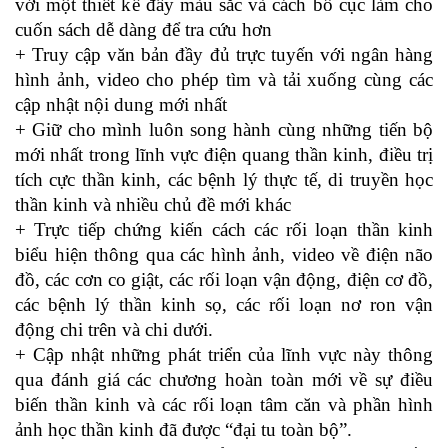
với một thiết kế đầy màu sắc và cách bố cục làm cho
cuốn sách dễ dàng để tra cứu hơn
+ Truy cập văn bản đầy đủ trực tuyến với ngân hàng
hình ảnh, video cho phép tìm và tải xuống cùng các
cập nhật nội dung mới nhất
+ Giữ cho mình luôn song hành cùng những tiến bộ
mới nhất trong lĩnh vực điện quang thần kinh, điều trị
tích cực thần kinh, các bệnh lý thực tế, di truyền học
thần kinh và nhiều chủ đề mới khác
+ Trực tiếp chứng kiến cách các rối loạn thần kinh
biểu hiện thông qua các hình ảnh, video về điện não
đồ, các cơn co giật, các rối loạn vận động, điện cơ đồ,
các bệnh lý thần kinh sọ, các rối loạn nơ ron vận
động chi trên và chi dưới.
+ Cập nhật những phát triển của lĩnh vực này thông
qua đánh giá các chương hoàn toàn mới về sự điều
biến thần kinh và các rối loạn tâm căn và phần hình
ảnh học thần kinh đã được “đại tu toàn bộ”.