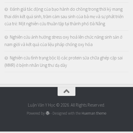
Đánh giá tác động của bạo hành do chồng trong thời kỳ mang
thai đến kết quả sinh, trầm cảm sau sinh của bà mẹ và sự phát triển
của trẻ: Một nghiên cứu thuần tập tại thành phố Đà Nẵng
Nghiên cứu ảnh hưởng stress oxy hoá lên chức năng sinh sản ở
nam giới và kết quả của liệu pháp chống oxy hóa
Nghiên cứu tình trạng bộc lộ các protein sửa chữa ghép cặp sai
(MMR) ở bệnh nhân Ung thư dạ dày
Luận Văn Y Học © 2026. All Rights Reserved.
Powered by
- Designed with the
Hueman theme