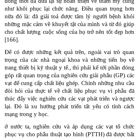
đổng thời đã đưa lại sự hoàn thiện về thẩm mỹ cũng
như khôi phục lại chức năng. Điều quan trọng hơn
nữa đó là: đã giải toả được tâm lý người bệnh khỏi
những mặc cảm về khuyết tật của mình và từ đó giúp
cho chất lượng cuộc sống của họ trở nên tốt đẹp hơn
[166].
Để có được những kết quả trên, ngoài vai trò quan
trọng của các nhà ngoại khoa và những tiến bọ về
trang thiết bị kỹ thuật y tế., thì phải kể tới phần đóng
góp rất quan trọng của nghiên cứu giải phẫu (GP) các
vạt để cung cấp chất liệu ghép. Chính những nhu cầu
đòi hỏi của thực tế về chất liệu phục vụ vi phẫu đã
thúc đẩy việc nghiên cứu các vạt phát triển và ngược
lại. Đó là xu hướng phát triển tất yếu có tính cách
mạng trong y học.
ở nước ta, nghiên cứu và áp dụng các vạt tổ chức
phục vụ cho phẫu thuật tạo hình (PTTH) đã được bắt