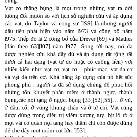
bụng.
Vạt cơ thẳng bụng là mọt trong những vạt ra đời
tương đối muôn so với lịch sử nghiên cứu và áp dụng
các vạt, do Taylor và cọng sự [lSS] là những người
đầu tiên phát hiện vào năm l973 và công bố năm
l975. Tiếp đó là 2 công bố của Drever [69] và Mathes
[dẫn theo 63][l07] năm l977. Song tới nay, nó đã
được nghiên cứu khá đầy đủ và áp dụng rất rộng rãi
dưới cả hai dạng (vạt tự do hoặc có cuống liền) với
nhiều kiểu như: vạt cơ, vạt cơ – phúc mạc, vạt da-cơ
và vạt da trên cơ. Khả năng áp dụng của nó hết sức
phong phú : người ta đã sử dụng chúng để phục hổi
những tổn khuyết phần mềm ở thành ngực, thành
bụng,các nọi tạng ở ngực, bụng [33][52][56]… ở vú,
ở đầu, cổ, ở vùng khung châu và ở tứ chi. Vạt cũng
được dùng trong điều trị viêm xương tuỷ, bịt lỗ rò ở
mọt vài cơ quan nọi tạng hay thâm chí còn được dùng
để che đây mọt mỏm cụt lớn [l53].