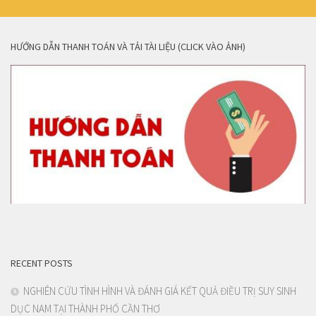
HƯỚNG DẪN THANH TOÁN VÀ TẢI TÀI LIỆU (CLICK VÀO ẢNH)
RECENT POSTS
NGHIÊN CỨU TÌNH HÌNH VÀ ĐÁNH GIÁ KẾT QUẢ ĐIỀU TRỊ SUY SINH
DỤC NAM TẠI THÀNH PHỐ CẦN THƠ