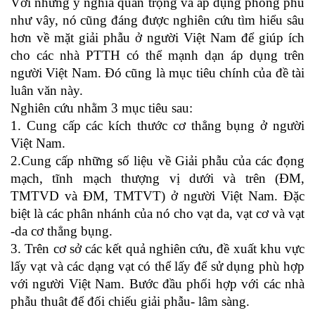
Với những ý nghĩa quan trọng và áp dụng phong phú
như vây, nó cũng đáng được nghiên cứu tìm hiểu sâu
hơn về mặt giải phẫu ở người Việt Nam để giúp ích
cho các nhà PTTH có thể mạnh dạn áp dụng trên
người Việt Nam. Đó cũng là mục tiêu chính của đề tài
luân văn này.
Nghiên cứu nhằm 3 mục tiêu sau:
1. Cung cấp các kích thước cơ thẳng bụng ở người
Việt Nam.
2.Cung cấp những số liệu về Giải phẫu của các đọng
mạch, tĩnh mạch thượng vị dưới và trên (ĐM,
TMTVD và ĐM, TMTVT) ở người Việt Nam. Đặc
biệt là các phân nhánh của nó cho vạt da, vạt cơ và vạt
-da cơ thẳng bụng.
3. Trên cơ sở các kết quả nghiên cứu, đề xuất khu vực
lấy vạt và các dạng vạt có thể lấy để sử dụng phù hợp
với người Việt Nam. Bước đầu phối hợp với các nhà
phẫu thuât để đối chiếu giải phẫu- lâm sàng.