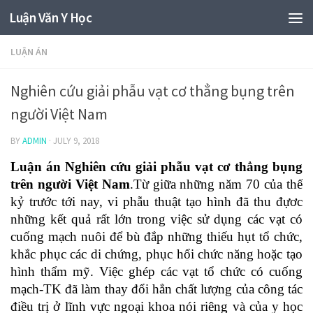
Luận Văn Y Học
LUẬN ÁN
Nghiên cứu giải phẫu vạt cơ thẳng bụng trên
người Việt Nam
BY
ADMIN
·
JULY 9, 2018
Luận án Nghiên cứu giải phẫu vạt cơ thẳng bụng
trên người Việt Nam
.Từ giữa những năm 70 của thế
kỷ trước tới nay, vi phẫu thuật tạo hình đã thu đựơc
những kết quả rất lớn trong việc sử dụng các vạt có
cuống mạch nuôi để bù đắp những thiếu hụt tổ chức,
khắc phục các di chứng, phục hổi chức năng hoặc tạo
hình thẩm mỹ. Việc ghép các vạt tổ chức có cuống
mạch-TK đã làm thay đổi hẳn chất lượng của công tác
điều trị ở lĩnh vực ngoại khoa nói riêng và của y học