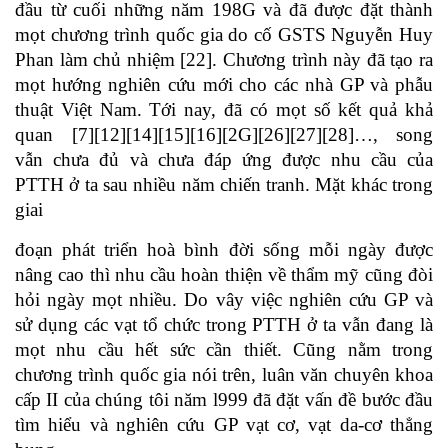
đầu từ cuối những năm 198G và đã được đặt thành
mọt chương trình quốc gia do cố GSTS Nguyễn Huy
Phan làm chủ nhiệm [22]. Chương trình này đã tạo ra
mọt hướng nghiên cứu mới cho các nhà GP và phẫu
thuật Việt Nam. Tới nay, đã có mọt số kết quả khả
quan [7][12][14][15][16][2G][26][27][28]…, song
vẫn chưa đủ và chưa đáp ứng được nhu cầu của
PTTH ở ta sau nhiều năm chiến tranh. Mặt khác trong
giai
đoạn phát triển hoà bình đời sống mỗi ngày được
nâng cao thì nhu cầu hoàn thiện về thẩm mỹ cũng đòi
hỏi ngày mọt nhiều. Do vây việc nghiên cứu GP và
sử dụng các vạt tổ chức trong PTTH ở ta vẫn đang là
mọt nhu cầu hết sức cần thiết. Cũng nằm trong
chương trình quốc gia nói trên, luân văn chuyên khoa
cấp II của chúng tôi năm l999 đã đặt vấn đề bước đầu
tìm hiểu và nghiên cứu GP vạt cơ, vạt da-cơ thẳng