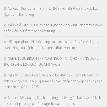
Cải cách thủ tục hành chính tại Bệnh viện đa khoa khu vực Lục
Ngạn, tỉnh Bắc Giang
Đánh giá kết quả điều trị ngoại khoa tổn thương van tim trên bệnh
nhân viêm nội tâm mạc nhiễm trùng
Hiệu quả phục hồi chức năng tim mạch, sức khỏe và chất lượng
cuộc sống của bệnh nhân sau phẫu thuật van tim
NGHIÊN CỨU BIỂU HIỆN MAO-B NGƯỜI TÁI TỔ HỢP – ỨNG DỤNG
TRONG SÀNG LỌC CHẤT ỨC CHẾ MAO-B
Nghiên cứu đặc điểm dịch tễ học tật khúc xạ ở học sinh tiểu học
tỉnh Quảng Nam và hiệu quả một số biện pháp can thiệp hạn chế tiến
triển cận thị (2023 – 2025)
So sánh kết quả thụ tinh trong ống nghiệm giữa hai phác đồ kích
thích buồng trứng có mồi progestin và antagonist