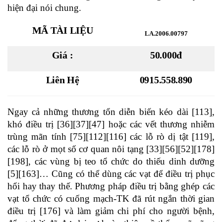
hiện đại nói chung.
MÃ TÀI LIỆU
LA.2006.00797
Giá :
50.000đ
Liên Hệ
0915.558.890
Ngay cả những thương tổn diễn biến kéo dài [113],
khó điều trị [36][37][47] hoặc các vết thương nhiễm
trùng mãn tính [75][112][116] các lỗ rò dị tật [119],
các lỗ rò ở mọt số cơ quan nôi tạng [33][56][52][178]
[198], các vùng bị teo tổ chức do thiếu dinh dưỡng
[5][163]… Cũng có thể dùng các vạt để điều trị phục
hổi hay thay thế. Phương pháp điều trị bằng ghép các
vạt tổ chức có cuống mạch-TK đã rút ngắn thời gian
điều trị [176] và làm giảm chi phí cho người bệnh,