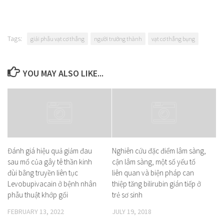
Tags:
giải phẫu vạt cơ thẳng
người trưởng thành
vạt cơ thẳng bụng
YOU MAY ALSO LIKE...
Đánh giá hiệu quả giảm đau
Nghiên cứu đặc điểm lâm sàng,
sau mổ của gây tê thần kinh
cận lâm sàng, một số yếu tố
đùi bằng truyền liên tục
liên quan và biện pháp can
Levobupivacain ở bệnh nhân
thiệp tăng bilirubin gián tiếp ở
phẫu thuật khớp gối
trẻ sơ sinh
FEBRUARY 13, 2022
JULY 19, 2018