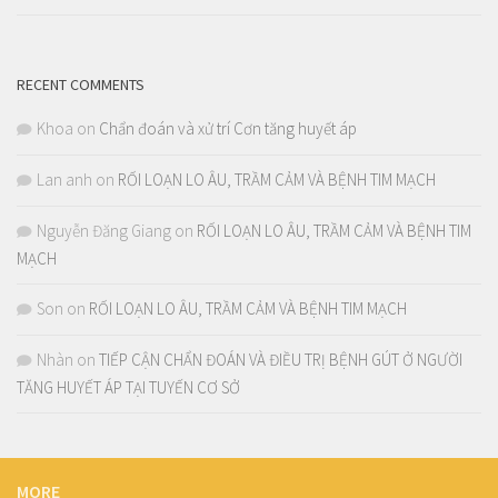
RECENT COMMENTS
Khoa
on
Chẩn đoán và xử trí Cơn tăng huyết áp
Lan anh
on
RỐI LOẠN LO ÂU, TRẦM CẢM VÀ BỆNH TIM MẠCH
Nguyễn Đăng Giang
on
RỐI LOẠN LO ÂU, TRẦM CẢM VÀ BỆNH TIM
MẠCH
Son
on
RỐI LOẠN LO ÂU, TRẦM CẢM VÀ BỆNH TIM MẠCH
Nhàn
on
TIẾP CẬN CHẨN ĐOÁN VÀ ĐIỀU TRỊ BỆNH GÚT Ở NGƯỜI
TĂNG HUYẾT ÁP TẠI TUYẾN CƠ SỞ
MORE