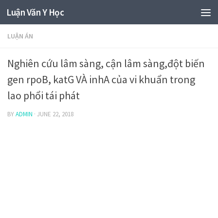
Luận Văn Y Học
LUẬN ÁN
Nghiên cứu lâm sàng, cận lâm sàng,đột biến
gen rpoB, katG VÀ inhA của vi khuẩn trong
lao phổi tái phát
BY
ADMIN
·
JUNE 22, 2018