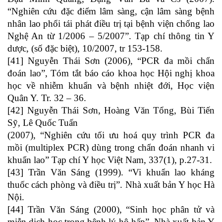
“Nghiên cứu đặc điểm lâm sàng, cận lâm sàng bệnh
nhân lao phổi tái phát điều trị tại bệnh viện chống lao
Nghệ An từ 1/2006 – 5/2007”. Tạp chí thông tin Y
dược, (số đặc biệt), 10/2007, tr 153-158.
[41] Nguyễn Thái Sơn (2006), “PCR đa mồi chẩn
đoán lao”, Tóm tắt báo cáo khoa học Hội nghị khoa
học về nhiễm khuẩn và bệnh nhiệt đới, Học viện
Quân Y. Tr. 32 – 36.
[42] Nguyễn Thái Sơn, Hoàng Văn Tổng, Bùi Tiến
Sỹ, Lê Quốc Tuấn
(2007), “Nghiên cứu tối ưu hoá quy trình PCR đa
mồi (multiplex PCR) dùng trong chẩn đoán nhanh vi
khuẩn lao” Tạp chí Y học Việt Nam, 337(1), p.27-31.
[43] Trần Văn Sáng (1999). “Vi khuẩn lao kháng
thuốc cách phòng và điều trị”. Nhà xuất bản Y học Hà
Nội.
[44] Trần Văn Sáng (2000), “Sinh học phân tử và
miễn dịch học trong bệnh lý hô hấp”, Nhà xuất bản Y