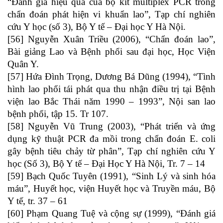
“Đánh giá hiệu quả của bộ kít multiplex PCR trong
chẩn đoán phát hiện vi khuẩn lao”, Tạp chí nghiên
cứu Y học (số 3), Bộ Y tế – Đại học Y Hà Nội.
[56] Nguyễn Xuân Triều (2006), “Chẩn đoán lao”,
Bài giảng Lao và Bệnh phổi sau đại học, Học Viện
Quân Y.
[57] Hứa Đình Trọng, Dương Bá Dũng (1994), “Tình
hình lao phổi tái phát qua thu nhận điều trị tại Bệnh
viện lao Bắc Thái năm 1990 – 1993”, Nội san lao
bệnh phổi, tập 15. Tr 107.
[58] Nguyễn Vũ Trung (2003), “Phát triển và ứng
dụng kỹ thuật PCR đa mồi trong chẩn đoán E. coli
gây bệnh tiêu chảy từ phân”, Tạp chí nghiên cứu Y
học (Số 3), Bộ Y tế – Đại Học Y Hà Nội, Tr. 7 – 14
[59] Bạch Quốc Tuyên (1991), “Sinh Lý và sinh hóa
máu”, Huyết học, viện Huyết học và Truyền máu, Bộ
Y tế, tr. 37 – 61
[60] Phạm Quang Tuệ và cộng sự (1999), “Đánh giá