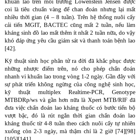
khuẩn lao trên môi trường Lowenstein Jensen được
coi là tiêu chuẩn vàng để chan đoán nhưng lại mất
nhiều thời gian (4 – 8 tuần). Trên hệ thống nuôi cấy
cải tiến MGIT, BACTEC cũng mất 2 tuần, nếu làm
kháng sinh đồ lao mất thêm ít nhất 2 tuần nữa, do vậy
khó đáp ứng yêu cầu giám sát và thanh toán bệnh lao
[42].
Kỹ thuật sinh học phân tử ra đời đã khắc phục được
những nhược điếm trên, nó cho phép chẩn đoán
nhanh vi khuẩn lao trong vòng 1-2 ngày. Gần đây với
sự phát triến không ngừng của công nghệ sinh học,
kỹ thuật multiplex Realtime-PCR, Genotype
MTBDRp/ws và gần hơn nữa là Xpert MTB/RIF đã
đưa việc chẩn đoán lao kháng thuốc có bước tiến bộ
vượt bậc, đó là rút ngắn thời gian chẩn đoán lao
kháng thuốc từ 4-8 tuần theo cách nuôi cấy tự nhiên
xuống còn 2-3 ngày, mà thậm chí là 2 giờ [74][98]
[105][141] .