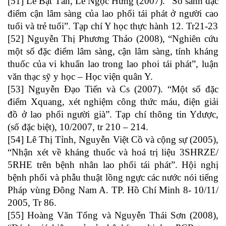
[51] Lê Bật Tân, Lê Ngọc Hưng (2007). “So sánh đặc
điểm cận lâm sàng của lao phổi tái phát ở người cao
tuổi và trẻ tuổi”. Tạp chí Y học thực hành 12. Tr21-23
[52] Nguyễn Thị Phương Thảo (2008), “Nghiên cứu
một số đặc điểm lâm sàng, cận lâm sàng, tính kháng
thuốc của vi khuẩn lao trong lao phoi tái phát”, luận
văn thạc sỹ y học – Học viện quân Y.
[53] Nguyễn Đạo Tiến và Cs (2007). “Một số đặc
điểm Xquang, xét nghiệm công thức máu, điện giải
đồ ở lao phổi người già”. Tạp chí thông tin Ydược,
(số đặc biệt), 10/2007, tr 210 – 214.
[54] Lê Thị Tỉnh, Nguyễn Việt Cồ và cộng sự (2005),
“Nhận xét về kháng thuốc và hoá trị liệu 3SHRZE/
5RHE trên bệnh nhân lao phổi tái phát”. Hội nghị
bệnh phổi và phẫu thuật lồng ngực các nước nói tiếng
Pháp vùng Đông Nam A. TP. Hồ Chí Minh 8- 10/11/
2005, Tr 86.
[55] Hoàng Văn Tổng và Nguyễn Thái Sơn (2008),