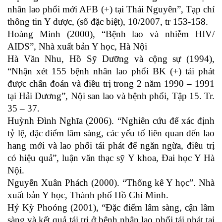
nhân lao phổi mới AFB (+) tại Thái Nguyên”, Tạp chí
thông tin Y dược, (số đặc biệt), 10/2007, tr 153-158.
Hoàng Minh (2000), “Bệnh lao và nhiễm HIV/
AIDS”, Nhà xuất bản Y học, Hà Nội
Hà Văn Nhu, Hồ Sỹ Dưỡng và cộng sự (1994),
“Nhận xét 155 bệnh nhân lao phổi BK (+) tái phát
được chẩn đoán và điều trị trong 2 năm 1990 – 1991
tại Hải Dương”, Nội san lao và bệnh phổi, Tập 15. Tr.
35 – 37.
Huỳnh Đình Nghĩa (2006). “Nghiên cứu để xác định
tỷ lệ, đặc điểm lâm sàng, các yếu tố liên quan đến lao
hang mới và lao phổi tái phát để ngăn ngừa, điều trị
có hiệu quả”, luận văn thạc sỹ Y khoa, Đai học Y Hà
Nội.
Nguyễn Xuân Phách (2000). “Thống kê Y học”. Nhà
xuất bản Y học, Thành phố Hồ Chí Minh.
Hỷ Kỳ Phoóng (2001), “Đặc điểm lâm sàng, cận lâm
sàng và kết quả tái trị ở bệnh nhân lao phổi tái phát tại