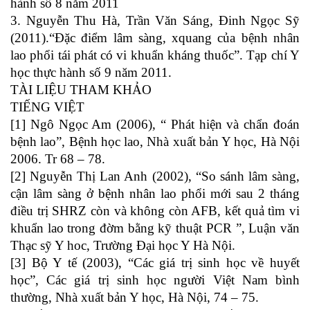
hành số 8 năm 2011
3. Nguyễn Thu Hà, Trần Văn Sáng, Đinh Ngọc Sỹ
(2011).“Đặc điểm lâm sàng, xquang của bệnh nhân
lao phổi tái phát có vi khuẩn kháng thuốc”. Tạp chí Y
học thực hành số 9 năm 2011.
TÀI LIỆU THAM KHẢO
TIẾNG VIỆT
[1] Ngô Ngọc Am (2006), “ Phát hiện và chẩn đoán
bệnh lao”, Bệnh học lao, Nhà xuất bản Y học, Hà Nội
2006. Tr 68 – 78.
[2] Nguyễn Thị Lan Anh (2002), “So sánh lâm sàng,
cận lâm sàng ở bệnh nhân lao phổi mới sau 2 tháng
điều trị SHRZ còn và không còn AFB, kết quả tìm vi
khuẩn lao trong đờm bằng kỹ thuật PCR ”, Luận văn
Thạc sỹ Y hoc, Trường Đại học Y Hà Nội.
[3] Bộ Y tế (2003), “Các giá trị sinh học về huyết
học”, Các giá trị sinh học người Việt Nam bình
thường, Nhà xuất bản Y học, Hà Nội, 74 – 75.