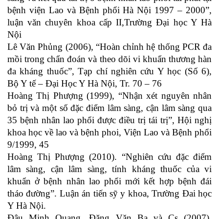
bệnh viện Lao và Bệnh phổi Hà Nội 1997 – 2000”,
luận văn chuyên khoa cấp II,Trường Đại học Y Hà
Nội
Lê Văn Phủng (2006), “Hoàn chỉnh hệ thống PCR đa
mồi trong chẩn đoán và theo dõi vi khuẩn thương hàn
đa kháng thuốc”, Tạp chí nghiên cứu Y học (Số 6),
Bộ Y tế – Đại Học Y Hà Nội, Tr. 70 – 76
Hoàng Thị Phượng (1999), “Nhận xét nguyên nhân
bỏ trị và một số đặc điểm lâm sàng, cận lâm sàng qua
35 bệnh nhân lao phổi được điều trị tái trị”, Hội nghị
khoa học về lao và bệnh phoi, Viện Lao và Bệnh phổi
9/1999, 45
Hoàng Thị Phượng (2010). “Nghiên cứu đặc điểm
lâm sàng, cận lâm sàng, tính kháng thuốc của vi
khuẩn ở bệnh nhân lao phổi mới kết hợp bệnh đái
tháo đường”. Luận án tiến sỹ y khoa, Trường Đai học
Y Hà Nội.
Đậu Minh Quang, Đặng Văn Ba và Cs (2007).