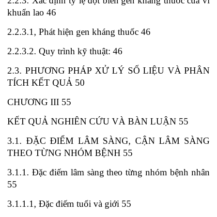
2.2.3. Xác định tỷ lệ đột biến gen kháng thuốc của vi
khuẩn lao 46
2.2.3.1, Phát hiện gen kháng thuốc 46
2.2.3.2. Quy trình kỹ thuật: 46
2.3. PHƯƠNG PHÁP XỬ LÝ SỐ LIỆU VÀ PHÂN
TÍCH KẾT QUẢ 50
CHƯƠNG III 55
KẾT QUẢ NGHIÊN CỨU VÀ BÀN LUẬN 55
3.1. ĐẶC ĐIỂM LÂM SÀNG, CẬN LÂM SÀNG
THEO TỪNG NHÓM BỆNH 55
3.1.1. Đặc điếm lâm sàng theo từng nhóm bệnh nhân
55
3.1.1.1, Đặc điếm tuổi và giới 55