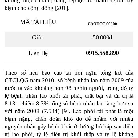
không được chữa trị đang tiếp tục trở thành nguồn lây
bệnh cho cộng đồng [201].
MÃ TÀI LIỆU
CAOHOC.00300
Giá :
50.000đ
Liên Hệ
0915.558.890
Theo số liệu báo cáo tại hội nghị tổng kết của
CTCLQG năm 2010, số bệnh nhân lao năm 2009 của
nước ta vào khoảng hơn 98 nghìn người, trong đó tỷ
lệ bệnh nhân lao phổi tái phát, thất bại và tái trị là
8.131 chiếm 8,3% tổng số bệnh nhân lao tăng hơn so
với năm 2008 (7.534) [9]. Lao phổi tái phát là một
bệnh nặng, chẩn đoán khó do dễ nhầm với nhiều
nguyên nhân gây bệnh khác ở đường hô hấp sau điều
trị lao phổi, tỷ lệ điều trị khỏi thấp và tỷ lệ kháng