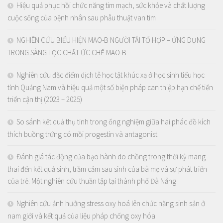
Hiệu quả phục hồi chức năng tim mạch, sức khỏe và chất lượng
cuộc sống của bệnh nhân sau phẫu thuật van tim
NGHIÊN CỨU BIỂU HIỆN MAO-B NGƯỜI TÁI TỔ HỢP – ỨNG DỤNG
TRONG SÀNG LỌC CHẤT ỨC CHẾ MAO-B
Nghiên cứu đặc điểm dịch tễ học tật khúc xạ ở học sinh tiểu học
tỉnh Quảng Nam và hiệu quả một số biện pháp can thiệp hạn chế tiến
triển cận thị (2023 – 2025)
So sánh kết quả thụ tinh trong ống nghiệm giữa hai phác đồ kích
thích buồng trứng có mồi progestin và antagonist
Đánh giá tác động của bạo hành do chồng trong thời kỳ mang
thai đến kết quả sinh, trầm cảm sau sinh của bà mẹ và sự phát triển
của trẻ: Một nghiên cứu thuần tập tại thành phố Đà Nẵng
Nghiên cứu ảnh hưởng stress oxy hoá lên chức năng sinh sản ở
nam giới và kết quả của liệu pháp chống oxy hóa