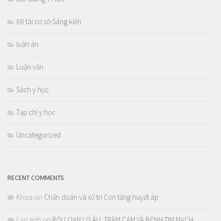
Đề tài cơ sở-Sáng kiến
luận án
Luận văn
Sách y học
Tạp chí y học
Uncategorized
RECENT COMMENTS
Khoa
on
Chẩn đoán và xử trí Cơn tăng huyết áp
Lan anh
on
RỐI LOẠN LO ÂU, TRẦM CẢM VÀ BỆNH TIM MẠCH