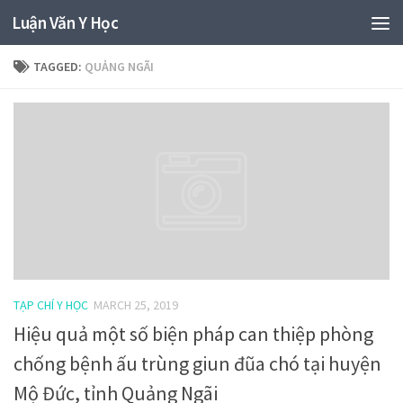
Luận Văn Y Học
TAGGED:
QUẢNG NGÃI
TẠP CHÍ Y HỌC
MARCH 25, 2019
Hiệu quả một số biện pháp can thiệp phòng
chống bệnh ấu trùng giun đũa chó tại huyện
Mộ Đức, tỉnh Quảng Ngãi