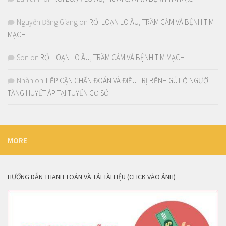
Nguyễn Đăng Giang
on
RỐI LOẠN LO ÂU, TRẦM CẢM VÀ BỆNH TIM
MẠCH
Son
on
RỐI LOẠN LO ÂU, TRẦM CẢM VÀ BỆNH TIM MẠCH
Nhàn
on
TIẾP CẬN CHẨN ĐOÁN VÀ ĐIỀU TRỊ BỆNH GÚT Ở NGƯỜI
TĂNG HUYẾT ÁP TẠI TUYẾN CƠ SỞ
MORE
HƯỚNG DẪN THANH TOÁN VÀ TẢI TÀI LIỆU (CLICK VÀO ẢNH)