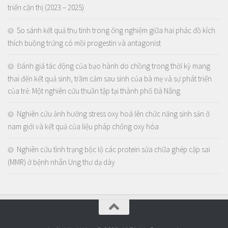
triển cận thị (2023 – 2025)
So sánh kết quả thụ tinh trong ống nghiệm giữa hai phác đồ kích
thích buồng trứng có mồi progestin và antagonist
Đánh giá tác động của bạo hành do chồng trong thời kỳ mang
thai đến kết quả sinh, trầm cảm sau sinh của bà mẹ và sự phát triển
của trẻ: Một nghiên cứu thuần tập tại thành phố Đà Nẵng
Nghiên cứu ảnh hưởng stress oxy hoá lên chức năng sinh sản ở
nam giới và kết quả của liệu pháp chống oxy hóa
Nghiên cứu tình trạng bộc lộ các protein sửa chữa ghép cặp sai
(MMR) ở bệnh nhân Ung thư dạ dày