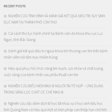
RECENT POSTS
NGHIÊN CỨU TÌNH HÌNH VÀ ĐÁNH GIÁ KẾT QUẢ ĐIỀU TRỊ SUY SINH
DỤC NAM TẠI THÀNH PHỐ CẦN THƠ
Cải cách thủ tục hành chính tại Bệnh viện đa khoa khu vực Lục
Ngạn, tỉnh Bắc Giang
Đánh giá kết quả điều trị ngoại khoa tổn thương van tim trên bệnh
nhân viêm nội tâm mạc nhiễm trùng
Hiệu quả phục hồi chức năng tim mạch, sức khỏe và chất lượng
cuộc sống của bệnh nhân sau phẫu thuật van tim
NGHIÊN CỨU BIỂU HIỆN MAO-B NGƯỜI TÁI TỔ HỢP – ỨNG DỤNG
TRONG SÀNG LỌC CHẤT ỨC CHẾ MAO-B
Nghiên cứu đặc điểm dịch tễ học tật khúc xạ ở học sinh tiểu học
tỉnh Quảng Nam và hiệu quả một số biện pháp can thiệp hạn chế tiến