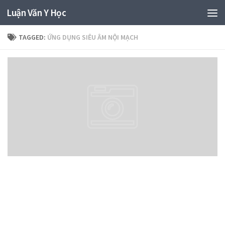
Luận Văn Y Học
TAGGED:
ỨNG DỤNG SIÊU ÂM NỘI MẠCH