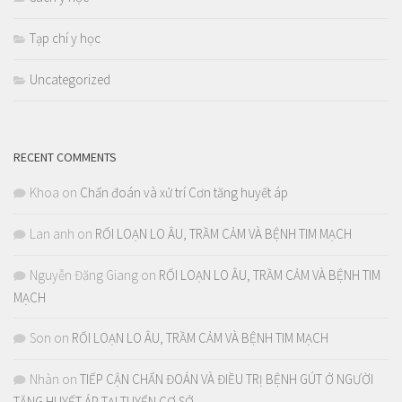
Tạp chí y học
Uncategorized
RECENT COMMENTS
Khoa
on
Chẩn đoán và xử trí Cơn tăng huyết áp
Lan anh
on
RỐI LOẠN LO ÂU, TRẦM CẢM VÀ BỆNH TIM MẠCH
Nguyễn Đăng Giang
on
RỐI LOẠN LO ÂU, TRẦM CẢM VÀ BỆNH TIM
MẠCH
Son
on
RỐI LOẠN LO ÂU, TRẦM CẢM VÀ BỆNH TIM MẠCH
Nhàn
on
TIẾP CẬN CHẨN ĐOÁN VÀ ĐIỀU TRỊ BỆNH GÚT Ở NGƯỜI
TĂNG HUYẾT ÁP TẠI TUYẾN CƠ SỞ