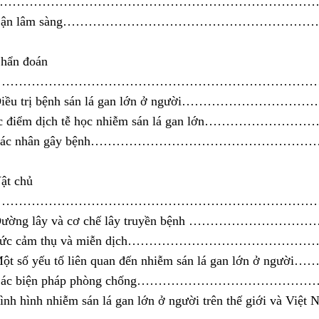
g…………………………………………………………………………
3. Cận lâm sàng………………………………………………
Chẩn đoán
……………………………………………………………………
. Điều trị bệnh sán lá gan lớn ở người……………………
Đặc điểm dịch tễ học nhiễm sán lá gan lớn………………
1. Tác nhân gây bệnh………………………………………
Vật chủ
………………………………………………………………………
. Đường lây và cơ chế lây truyền bệnh …………………
. Sức cảm thụ và miễn dịch…………………………………
Một số yếu tố liên quan đến nhiễm sán lá gan lớn ở người…
. Các biện pháp phòng chống………………………………
Tình hình nhiễm sán lá gan lớn ở người trên thế giới và Việt