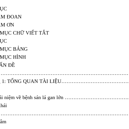
LỤC
AM ĐOAN
ẢM ƠN
MỤC CHỮ VIẾT TẮT
LỤC
 MỤC BẢNG
MỤC HÌNH
ẤN ĐỀ
………………………………………………………………………
ng 1: TỔNG QUAN TÀI LIỆU…………………………
Khái niệm về bệnh sán lá gan lớn ………………………
Khái
m………………………………………………………………………
Lâm