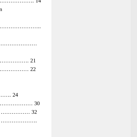
…………. 14
n
………………..
…………………………
…………………. 21
…………………… 22
……. 24
………………………… 30
……………………… 32
……………………….