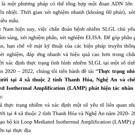
là một phương pháp có thể tổng hợp một đoạn ADN lớn 
iến nhiệt. Thời gian xét nghiệm nhanh (khoảng 60 phút), xé
iều mẫu.
t Nam hiện nay, việc chẩn đoán bệnh nhiễm SLGL chủ yếu 
âm sàng, xét nghiệm phân, xét nghiệm ELISA. Để góp phần g
n, hạn chế về mặt kỹ thuật của các biện pháp truyền thốn
xét nghiệm, đáp ứng nhanh và hiệu quả cao hơn trong ch
ời xác định thực trạng tình hình nhiễm SLGL tại một số tỉn
ạn 2020 – 2022, chúng tôi tiến hành đề tài “
Thực trạng nhi
gười tại 4 xã thuộc 2 tỉnh Thanh Hóa, Nghệ An và chế
ed Isothermal Amplification (LAMP) phát hiện tác nhân
u:
ả thực trạng nhiễm và xác định một số yếu tố liên quan nh
ười tại 4 xã thuộc 2 tỉnh Thanh Hóa và Nghệ An năm 2020- 2
tạo bộ kit Loop Mediated Isothermal Amplification (LAMP) p
ớn tại thực địa