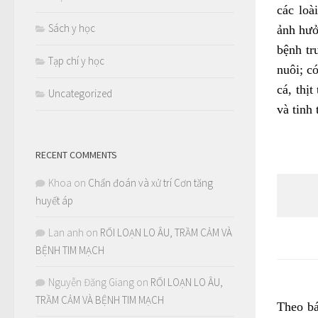
các loà
Sách y học
ảnh hưở
bệnh tr
Tạp chí y học
nuôi; có
cá, thị
Uncategorized
và tinh
RECENT COMMENTS
Khoa
on
Chẩn đoán và xử trí Cơn tăng
huyết áp
Lan anh
on
RỐI LOẠN LO ÂU, TRẦM CẢM VÀ
BỆNH TIM MẠCH
Nguyễn Đăng Giang
on
RỐI LOẠN LO ÂU,
TRẦM CẢM VÀ BỆNH TIM MẠCH
Theo bá