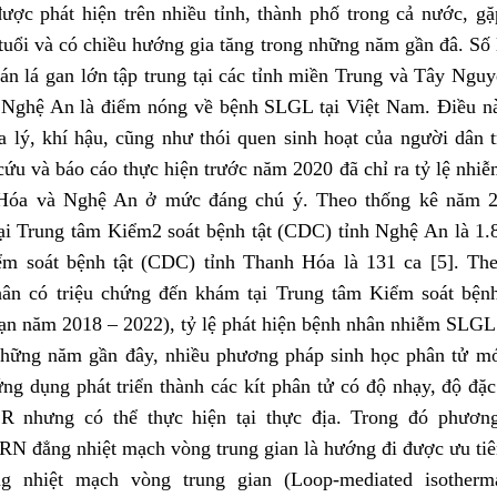
ợc phát hiện trên nhiều tỉnh, thành phố trong cả nước, g
 tuổi và có chiều hướng gia tăng trong những năm gần đâ. Số
án lá gan lớn tập trung tại các tỉnh miền Trung và Tây Nguy
Nghệ An là điểm nóng về bệnh SLGL tại Việt Nam. Điều nà
a lý, khí hậu, cũng như thói quen sinh hoạt của người dân 
cứu và báo cáo thực hiện trước năm 2020 đã chỉ ra tỷ lệ nhiễm
Hóa và Nghệ An ở mức đáng chú ý. Theo thống kê năm 2
i Trung tâm Kiểm2 soát bệnh tật (CDC) tỉnh Nghệ An là 1.8
m soát bệnh tật (CDC) tỉnh Thanh Hóa là 131 ca [5]. The
ân có triệu chứng đến khám tại Trung tâm Kiểm soát bệnh
oạn năm 2018 – 2022), tỷ lệ phát hiện bệnh nhân nhiễm SLGL
hững năm gần đây, nhiều phương pháp sinh học phân tử mớ
ứng dụng phát triển thành các kít phân tử có độ nhạy, độ đặ
R nhưng có thể thực hiện tại thực địa. Trong đó phươn
 đẳng nhiệt mạch vòng trung gian là hướng đi được ưu tiê
ng nhiệt mạch vòng trung gian (Loop-mediated isotherma