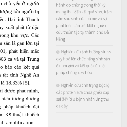
ặp chủ yếu ở người
hành do chồng trong thời kỳ
 lượng lớn người bị
mang thai đến kết quả sinh, trầm
cảm sau sinh của bà mẹ và sự
ên. Hai tỉnh Thanh
phát triển của trẻ: Một nghiên
y xuất phát từ đặc
cứu thuần tập tại thành phố Đà
trong khu vực. Các
Nẵng
 sán lá gan lớn tại
01, phát hiện mắc
Nghiên cứu ảnh hưởng stress
oxy hoá lên chức năng sinh sản
63 ca và tại Trung
ở nam giới và kết quả của liệu
o báo cáo kết quả
pháp chống oxy hóa
 tật tỉnh Nghệ An
 là 18,33% [5].
Nghiên cứu tình trạng bộc lộ
i được phát minh,
các protein sửa chữa ghép cặp
c hiệu tương đương
sai (MMR) ở bệnh nhân Ung thư
dạ dày
g pháp khuếch đại
n. Kỹ thuật khuếch
l amplification –