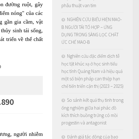
òn đường ruột, gây
phẫu thuật van tim
điểm nóng" của các
NGHIÊN CỨU BIỂU HIỆN MAO-
g gần gia cầm, vật
B NGƯỜI TÁI TỔ HỢP – ỨNG
 thủy sinh tái sống,
DỤNG TRONG SÀNG LỌC CHẤT
t triển về thể chất
ỨC CHẾ MAO-B
Nghiên cứu đặc điểm dịch tễ
học tật khúc xạ ở học sinh tiểu
0
học tỉnh Quảng Nam và hiệu quả
một số biện pháp can thiệp hạn
chế tiến triển cận thị (2023 – 2025)
.890
So sánh kết quả thụ tinh trong
ống nghiệm giữa hai phác đồ
kích thích buồng trứng có mồi
progestin và antagonist
 ương, người nhiễm
Đánh giá tác động của bạo