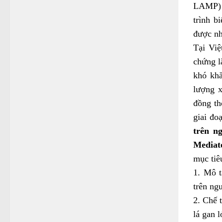
LAMP) 
trình b
được nh
Tại Việ
chứng l
khó khă
lượng 
đồng th
giai đo
trên n
Mediat
mục tiê
1. Mô t
trên ng
2. Chế 
lá gan l