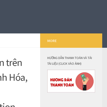
MORE
HƯỚNG DẪN THANH TOÁN VÀ TẢI
n trên
TÀI LIỆU (CLICK VÀO ẢNH)
anh Hóa,
p
tion