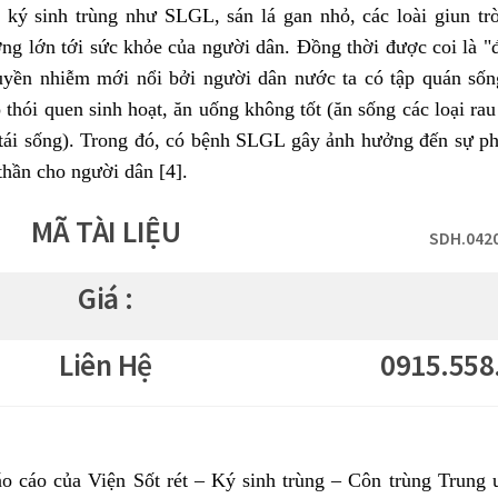
i ký sinh trùng như SLGL, sán lá gan nhỏ, các loài giun tr
ng lớn tới sức khỏe của người dân. Đồng thời được coi là "
uyền nhiễm mới nổi bởi người dân nước ta có tập quán sốn
 thói quen sinh hoạt, ăn uống không tốt (ăn sống các loại rau
t tái sống). Trong đó, có bệnh SLGL gây ảnh hưởng đến sự phá
 thần cho người dân [4].
MÃ TÀI LIỆU
SDH.042
Giá :
Liên Hệ
0915.558
o cáo của Viện Sốt rét – Ký sinh trùng – Côn trùng Trung