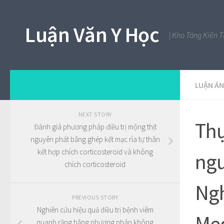
Luận Văn Y Học
| Kho Tàng Kiến 
LUẬN ÁN
NEXT STORY
Thự
Đánh giá phương pháp điều trị mộng thịt
nguyên phát bằng ghép kết mạc rìa tự thân
kết hợp chích corticosteroid và không
ngư
chích corticosteroid
Ngh
PREVIOUS STORY
Nghiên cứu hiệu quả điều trị bệnh viêm
Med
quanh răng bằng phương pháp không