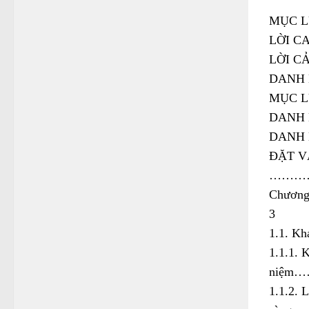
MỤC 
LỜI C
LỜI C
DANH 
MỤC 
DANH
DANH 
ĐẶT V
………
Chươ
3
1.1. 
1.1.1. 
niệ
1.1.2. 