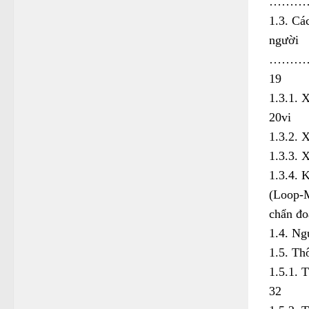
………
1.3. Cá
người
………
19
1.3.
20vi
1.3.2
1.3.3
1.3.4. 
(Loop-M
chẩn 
1.4. 
1.5. 
1.5.
32