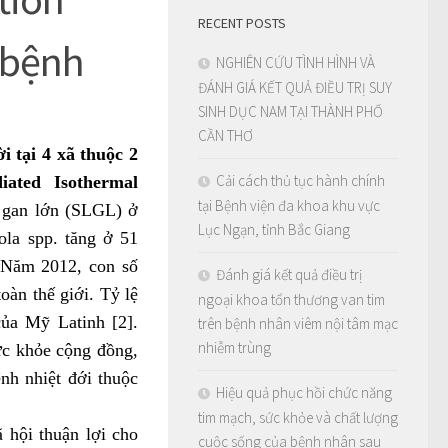
RECENT POSTS
 bệnh
NGHIÊN CỨU TÌNH HÌNH VÀ
ĐÁNH GIÁ KẾT QUẢ ĐIỀU TRỊ SUY
SINH DỤC NAM TẠI THÀNH PHỐ
CẦN THƠ
i tại 4 xã thuộc 2
Cải cách thủ tục hành chính
ated Isothermal
tại Bệnh viện đa khoa khu vực
 gan lớn (SLGL) ở
Lục Ngạn, tỉnh Bắc Giang
ola spp. tăng ở 51
. Năm 2012, con số
Đánh giá kết quả điều trị
oàn thế giới. Tỷ lệ
ngoại khoa tổn thương van tim
ủa Mỹ Latinh [2].
trên bệnh nhân viêm nội tâm mạc
nhiễm trùng
ức khỏe cộng đồng,
nh nhiệt đới thuộc
Hiệu quả phục hồi chức năng
tim mạch, sức khỏe và chất lượng
 hội thuận lợi cho
cuộc sống của bệnh nhân sau