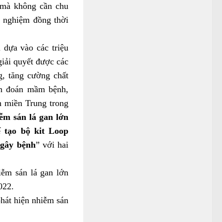
mà không cần chu
t nghiệm đồng thời
dựa vào các triệu
iải quyết được các
g, tăng cường chất
ẩn đoán mầm bệnh,
h miền Trung trong
ễm sán lá gan lớn
 tạo bộ kit Loop
 gây bệnh
” với hai
iễm sán lá gan lớn
022.
hát hiện nhiễm sán