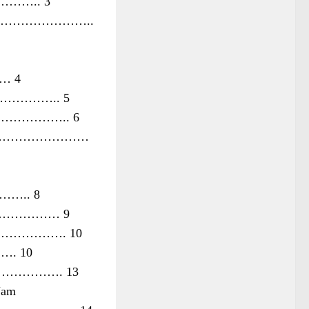
….. 3
………………………..
 4
………………….. 5
…………………….. 6
…………………………
.. 8
…………………… 9
…………………. 10
……. 10
…………………. 13
 Nam