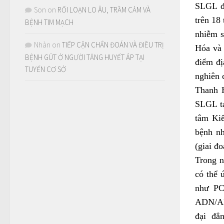
SLGL đư
Son
on
RỐI LOẠN LO ÂU, TRẦM CẢM VÀ
trên 18
BỆNH TIM MẠCH
nhiễm s
Nhàn
on
TIẾP CẬN CHẨN ĐOÁN VÀ ĐIỀU TRỊ
Hóa và 
BỆNH GÚT Ở NGƯỜI TĂNG HUYẾT ÁP TẠI
điểm đị
TUYẾN CƠ SỞ
nghiên 
Thanh 
SLGL tạ
tâm Kiể
bệnh nh
(giai đ
Trong n
có thể 
như PC
ADN/ARN
đại đẳ