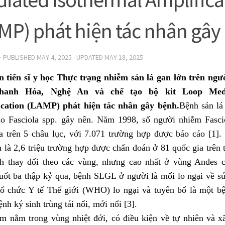
MP) phát hiện tác nhân gây
· PUBLISHED
MAY 4, 2025
· UPDATED
MAY 18, 2025
 tiến sĩ y học Thực trạng nhiễm sán lá gan lớn trên ngườ
Thanh Hóa, Nghệ An và chế tạo bộ kit Loop Medi
ication (LAMP) phát hiện tác nhân gây bệnh.
Bệnh sán lá
o Fasciola spp. gây nên. Năm 1998, số người nhiễm Fasci
a trên 5 châu lục, với 7.071 trường hợp được báo cáo [1]
h là 2,6 triệu trường hợp được chẩn đoán ở 81 quốc gia trên t
h thay đổi theo các vùng, nhưng cao nhất ở vùng Andes c
uốt ba thập kỷ qua, bệnh SLGL ở người là mối lo ngại về s
ổ chức Y tế Thế giới (WHO) lo ngại và tuyên bố là một bệ
nh ký sinh trùng tái nổi, mới nổi [3].
m nằm trong vùng nhiệt đới, có điều kiện về tự nhiên và xã