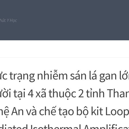
Thức Y Học
c trạng nhiễm sán lá gan lớ
ời tại 4 xã thuộc 2 tỉnh Th
ệ An và chế tạo bộ kit Loo
iated Isothermal Amplifica