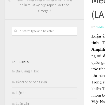
phẫu thuật kết hợp Aspirin, axít béo
(LA
Omega-3
BY
ADMIN
Luận án
tỉnh 
Amplif
người d
CATEGORIES
quốc gi
ước tín
Bai Giang Y Hoc
lưu hàn
Đề tài cơ sở-Sáng kiến
Trong s
khiến T
luận án
nhóm bệ
Việt Na
Luận văn