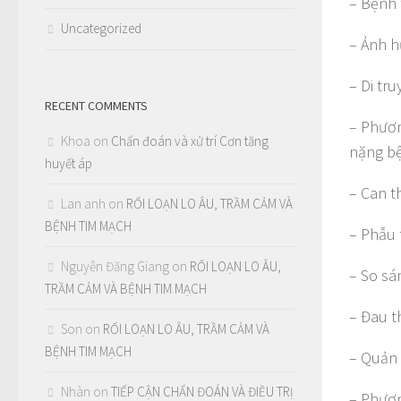
– Bệnh 
Uncategorized
– Ảnh h
– Di tr
RECENT COMMENTS
– Phươn
Khoa
on
Chẩn đoán và xử trí Cơn tăng
nặng bệ
huyết áp
– Can t
Lan anh
on
RỐI LOẠN LO ÂU, TRẦM CẢM VÀ
BỆNH TIM MẠCH
– Phẫu
Nguyễn Đăng Giang
on
RỐI LOẠN LO ÂU,
– So sá
TRẦM CẢM VÀ BỆNH TIM MẠCH
– Đau t
Son
on
RỐI LOẠN LO ÂU, TRẦM CẢM VÀ
BỆNH TIM MẠCH
– Quản 
Nhàn
on
TIẾP CẬN CHẨN ĐOÁN VÀ ĐIỀU TRỊ
– Phươn