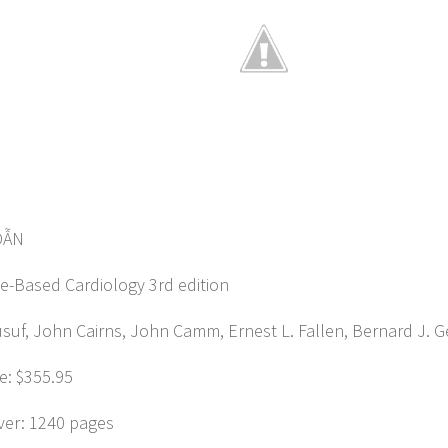
DẪN
e-Based Cardiology 3rd edition
usuf, John Cairns, John Camm, Ernest L. Fallen, Bernard J. G
ce: $355.95
er: 1240 pages