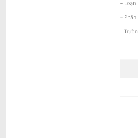
– Loạn 
– Phân 
– Trườn