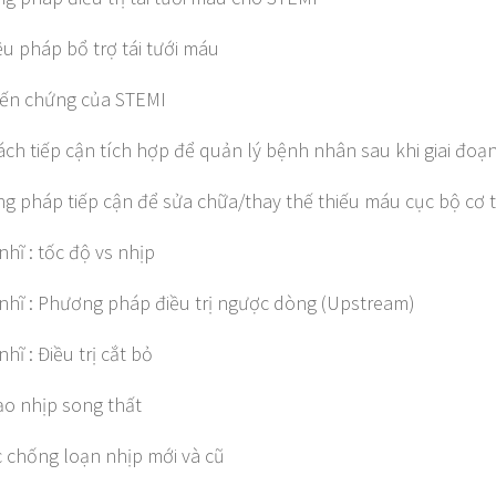
iệu pháp bổ trợ tái tưới máu
iến chứng của STEMI
ách tiếp cận tích hợp để quản lý bệnh nhân sau khi giai đo
g pháp tiếp cận để sửa chữa/thay thế thiếu máu cục bộ cơ 
nhĩ : tốc độ vs nhịp
nhĩ : Phương pháp điều trị ngược dòng (Upstream)
hĩ : Điều trị cắt bỏ
ạo nhịp song thất
 chống loạn nhịp mới và cũ