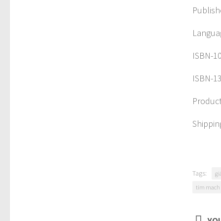
Publish
Languag
ISBN-1
ISBN-13
Product
Shippin
Tags:
gi
tim mach
YOU