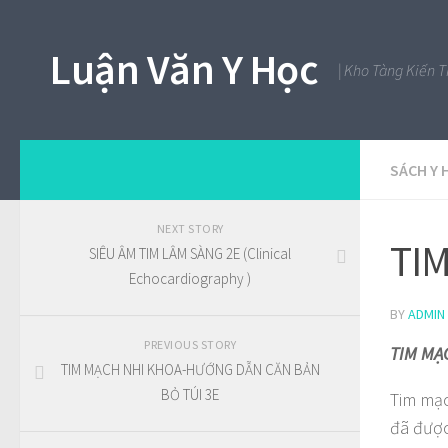
Luận Văn Y Học
| Kho Tàng Kiến 
SÁCH Y 
NEXT STORY
TI
SIÊU ÂM TIM LÂM SÀNG 2E (Clinical
Echocardiography )
BY
ADMIN
PREVIOUS STORY
TIM MẠC
TIM MẠCH NHI KHOA-HƯỚNG DẪN CĂN BẢN
BỎ TÚI 3E
Tim mạc
đã được