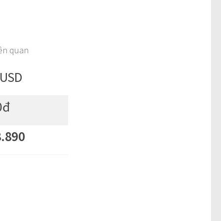
iên quan
 USD
0đ
.890