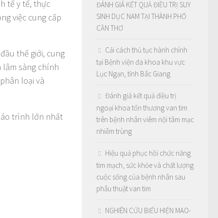
 tế y tế, thực
ĐÁNH GIÁ KẾT QUẢ ĐIỀU TRỊ SUY
ong việc cung cấp
SINH DỤC NAM TẠI THÀNH PHỐ
CẦN THƠ
Cải cách thủ tục hành chính
đầu thế giới, cung
tại Bệnh viện đa khoa khu vực
m lâm sàng chính
Lục Ngạn, tỉnh Bắc Giang
 phân loại và
Đánh giá kết quả điều trị
ngoại khoa tổn thương van tim
iáo trình lớn nhất
trên bệnh nhân viêm nội tâm mạc
nhiễm trùng
Hiệu quả phục hồi chức năng
tim mạch, sức khỏe và chất lượng
cuộc sống của bệnh nhân sau
phẫu thuật van tim
NGHIÊN CỨU BIỂU HIỆN MAO-