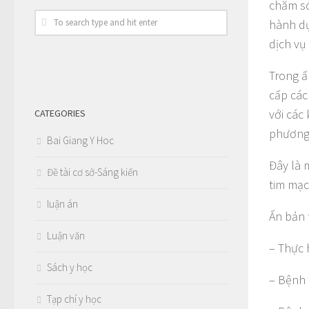
chăm só
hành dự
dịch vụ
Trong ấ
cấp các
với các
CATEGORIES
phương
Bai Giang Y Hoc
Đây là 
Đề tài cơ sở-Sáng kiến
tim mạc
luận án
Ấn bản 
Luận văn
– Thực 
Sách y học
– Bệnh 
Tạp chí y học