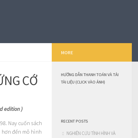
MORE
HƯỚNG DẪN THANH TOÁN VÀ TẢI
ỨNG CỚ
TÀI LIỆU (CLICK VÀO ẢNH)
 edition )
RECENT POSTS
98. Nay cuốn sách
ều hơn đến mô hình
NGHIÊN CỨU TÌNH HÌNH VÀ