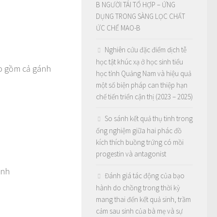
B NGƯỜI TÁI TỔ HỢP – ỨNG
DỤNG TRONG SÀNG LỌC CHẤT
ỨC CHẾ MAO-B
Nghiên cứu đặc điểm dịch tễ
học tật khúc xạ ở học sinh tiểu
o gồm cả gánh
học tỉnh Quảng Nam và hiệu quả
một số biện pháp can thiệp hạn
chế tiến triển cận thị (2023 – 2025)
So sánh kết quả thụ tinh trong
ống nghiệm giữa hai phác đồ
kích thích buồng trứng có mồi
progestin và antagonist
ênh
Đánh giá tác động của bạo
hành do chồng trong thời kỳ
mang thai đến kết quả sinh, trầm
cảm sau sinh của bà mẹ và sự