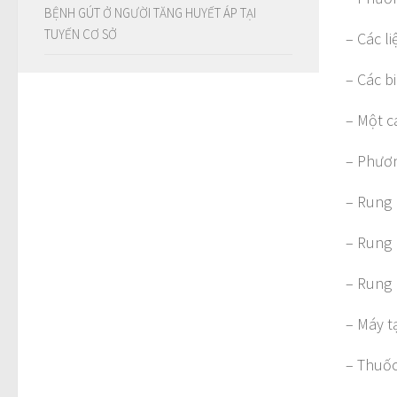
BỆNH GÚT Ở NGƯỜI TĂNG HUYẾT ÁP TẠI
TUYẾN CƠ SỞ
– Các l
– Các b
– Một c
– Phươn
– Rung 
– Rung 
– Rung n
– Máy t
– Thuốc