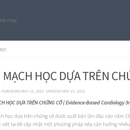
Thức Y Học
HỌC
M MẠCH HỌC DỰA TRÊN CH
· PUBLISHED
MAY 15, 2018
· UPDATED
MAY 15, 2018
H HỌC DỰA TRÊN CHỨNG CỚ ( Evidence-Based Cardiology 3rd
h học dựa trên chứng cớ được xuất bản lần đầu vào năm 19
 viết lại để cập nhật một phương pháp tiếp cận hướng nhi