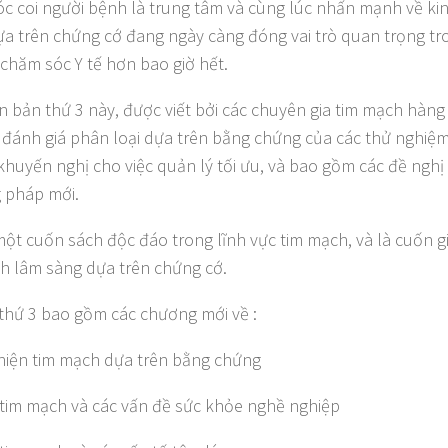
c coi người bệnh là trung tâm và cùng lúc nhấn mạnh về kinh
a trên chứng cớ đang ngày càng đóng vai trò quan trọng tr
 chăm sóc Y tế hơn bao giờ hết.
n bản thứ 3 này, được viết bởi các chuyên gia tim mạch hàng 
 đánh giá phân loại dựa trên bằng chứng của các thử nghiệ
 khuyến nghị cho việc quản lý tối ưu, và bao gồm các đề nghị
 pháp mới.
một cuốn sách độc đáo trong lĩnh vực tim mạch, và là cuốn g
h lâm sàng dựa trên chứng cớ.
thứ 3 bao gồm các chương mới về :
hiện tim mạch dựa trên bằng chứng
tim mạch và các vấn đề sức khỏe nghề nghiệp