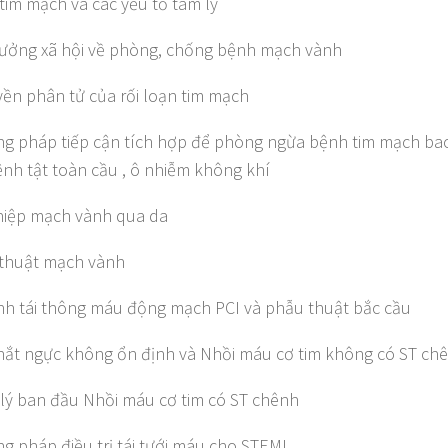
tim mạch và các yếu tố tâm lý
ưởng xã hội về phòng, chống bệnh mạch vành
uyền phân tử của rối loạn tim mạch
g pháp tiếp cận tích hợp để phòng ngừa bệnh tim mạch ba
nh tật toàn cầu , ô nhiễm không khí
hiệp mạch vành qua da
 thuật mạch vành
nh tái thông máu động mạch PCI và phẫu thuật bắc cầu
hắt ngực không ổn định và Nhồi máu cơ tim không có ST ch
lý ban đầu Nhồi máu cơ tim có ST chênh
g pháp điều trị tái tưới máu cho STEMI