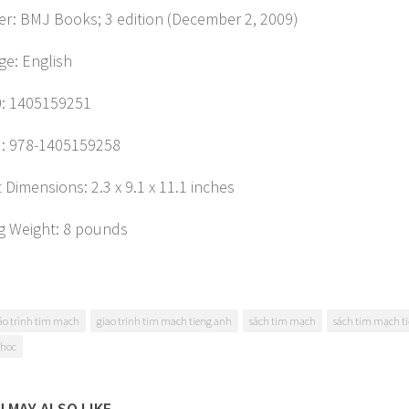
er: BMJ Books; 3 edition (December 2, 2009)
e: English
0: 1405159251
: 978-1405159258
 Dimensions: 2.3 x 9.1 x 11.1 inches
g Weight: 8 pounds
áo trình tim mạch
giao trinh tim mach tieng anh
sách tim mạch
sách tim mạch t
 hoc
 MAY ALSO LIKE...