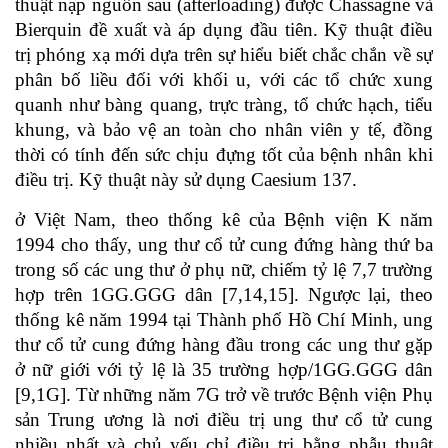
thuật nạp nguồn sau (afterloading) được Chassagne và
Bierquin đề xuất và áp dụng đầu tiên. Kỹ thuật điều
trị phóng xạ mới dựa trên sự hiểu biết chắc chắn về sự
phân bố liều đối với khối u, với các tổ chức xung
quanh như bàng quang, trực tràng, tổ chức hạch, tiểu
khung, và bảo vệ an toàn cho nhân viên y tế, đồng
thời có tính đến sức chịu đựng tốt của bệnh nhân khi
điều trị. Kỹ thuật này sử dụng Caesium 137.
ở Việt Nam, theo thống kê của Bệnh viện K năm
1994 cho thấy, ung thư cổ tử cung đứng hàng thứ ba
trong số các ung thư ở phụ nữ, chiếm tỷ lệ 7,7 trường
hợp trên 1GG.GGG dân [7,14,15]. Ngược lại, theo
thống kê năm 1994 tại Thành phố Hồ Chí Minh, ung
thư cổ tử cung đứng hàng đầu trong các ung thư gặp
ở nữ giới với tỷ lệ là 35 trường hợp/1GG.GGG dân
[9,1G]. Từ những năm 7G trở về trước Bệnh viện Phụ
sản Trung ương là nơi điều trị ung thư cổ tử cung
nhiều nhất và chủ yếu chỉ điều trị bằng phẫu thuật