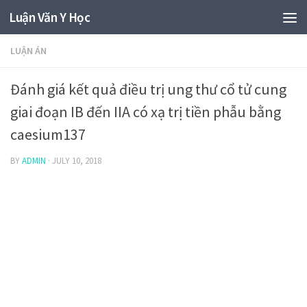
Luận Văn Y Học
LUẬN ÁN
Đánh giá kết quả điều trị ung thư cổ tử cung
giai đoạn IB đến IIA có xạ trị tiền phẫu bằng
caesium137
BY
ADMIN
·
JULY 10, 2018