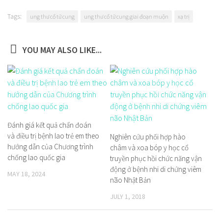
Tags:
ung thư cổ tử cung
ung thư cổ tử cung giai đoạn muộn
xạ trị
YOU MAY ALSO LIKE...
Đánh giá kết quả chẩn đoán
và điều trị bệnh lao trẻ em theo
Nghiên cứu phối hợp hào
hướng dẫn của Chương trình
châm và xoa bóp y học cổ
chống lao quốc gia
truyền phục hồi chức năng vận
động ở bệnh nhi di chứng viêm
MAY 18, 2024
não Nhật Bản
JULY 1, 2018