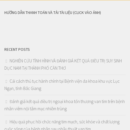
HƯỚNG DẪN THANH TOÁN VÀ TẢI TÀI LIỆU (CLICK VÀO ẢNH)
RECENT POSTS
NGHIÊN CỨU TÌNH HÌNH VÀ ĐÁNH GIÁ KẾT QUẢ ĐIỀU TRỊ SUY SINH
DỤC NAM TẠI THÀNH PHỐ CẦN THƠ
Cải cách thủ tục hành chính tại Bệnh viện đa khoa khu vực Lục
Ngạn, tỉnh Bắc Giang
Đánh giá kết quả điều trị ngoại khoa tổn thương van tim trên bệnh
nhân viêm nội tâm mạc nhiễm trùng
Hiệu quả phục hồi chức năng tim mạch, sức khỏe và chất lượng
cuộc sống của bệnh nhân sau phẫu thuật van tim