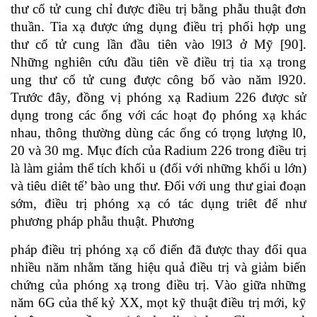
thư cổ tử cung chỉ được điều trị bằng phẫu thuật đơn
thuần. Tia xạ được ứng dụng điều trị phối hợp ung
thư cổ tử cung lần đầu tiên vào l9l3 ở Mỹ [90].
Những nghiên cứu đầu tiên về điều trị tia xạ trong
ung thư cổ tử cung được công bố vào năm l920.
Trước đây, đồng vị phóng xạ Radium 226 được sử
dụng trong các ống với các hoạt đọ phóng xạ khác
nhau, thông thường dùng các ống có trọng lượng l0,
20 và 30 mg. Mục đích của Radium 226 trong điều trị
là làm giảm thể tích khối u (đối với những khối u lớn)
và tiêu diêt tế’ bào ung thư. Đối với ung thư giai đoạn
sớm, điều trị phóng xạ có tác dụng triêt để như
phương pháp phẫu thuật. Phương
pháp điều trị phóng xạ cổ điển đã được thay đổi qua
nhiều năm nhằm tăng hiệu quả điều trị và giảm biến
chứng của phóng xạ trong điều trị. Vào giữa những
năm 6G của thế kỷ XX, mọt kỹ thuật điều trị mới, kỹ