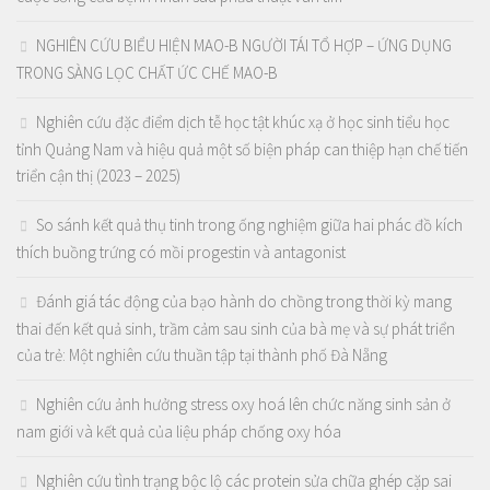
NGHIÊN CỨU BIỂU HIỆN MAO-B NGƯỜI TÁI TỔ HỢP – ỨNG DỤNG
TRONG SÀNG LỌC CHẤT ỨC CHẾ MAO-B
Nghiên cứu đặc điểm dịch tễ học tật khúc xạ ở học sinh tiểu học
tỉnh Quảng Nam và hiệu quả một số biện pháp can thiệp hạn chế tiến
triển cận thị (2023 – 2025)
So sánh kết quả thụ tinh trong ống nghiệm giữa hai phác đồ kích
thích buồng trứng có mồi progestin và antagonist
Đánh giá tác động của bạo hành do chồng trong thời kỳ mang
thai đến kết quả sinh, trầm cảm sau sinh của bà mẹ và sự phát triển
của trẻ: Một nghiên cứu thuần tập tại thành phố Đà Nẵng
Nghiên cứu ảnh hưởng stress oxy hoá lên chức năng sinh sản ở
nam giới và kết quả của liệu pháp chống oxy hóa
Nghiên cứu tình trạng bộc lộ các protein sửa chữa ghép cặp sai