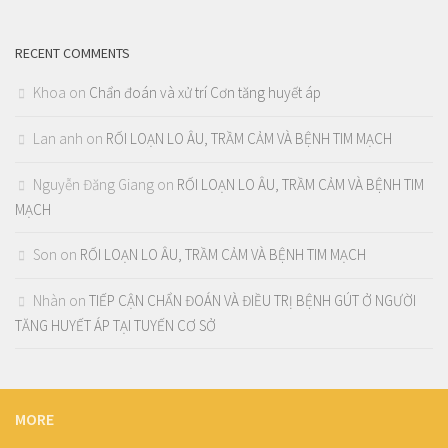
RECENT COMMENTS
Khoa
on
Chẩn đoán và xử trí Cơn tăng huyết áp
Lan anh
on
RỐI LOẠN LO ÂU, TRẦM CẢM VÀ BỆNH TIM MẠCH
Nguyễn Đăng Giang
on
RỐI LOẠN LO ÂU, TRẦM CẢM VÀ BỆNH TIM
MẠCH
Son
on
RỐI LOẠN LO ÂU, TRẦM CẢM VÀ BỆNH TIM MẠCH
Nhàn
on
TIẾP CẬN CHẨN ĐOÁN VÀ ĐIỀU TRỊ BỆNH GÚT Ở NGƯỜI
TĂNG HUYẾT ÁP TẠI TUYẾN CƠ SỞ
MORE