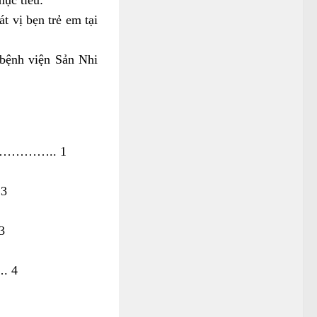
t vị bẹn trẻ em tại
 bệnh viện Sản Nhi
…….. 1
3
3
 4