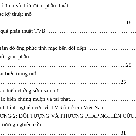
.Chỉ định và thời điểm phẫu thuật…………………………
ác kỹ thuật mổ
…………………………………………………………….18
Kết quả phẫu thuật TVB…………………………………
.Thăm dò ống phúc tinh mạc bên đối điện………………
hời gian phẫu
ật……………………………………………………………….25
Tai biến trong mổ
………………………………………………………….25
4. Các biến chứng sớm sau mổ……………………………
. Các biến chứng muộn và tái phát………………………
Tình hình nghiên cứu về TVB ở trẻ em Việt Nam………
ƠNG 2: ĐỐI TƯỢNG VÀ PHƯƠNG PHÁP NGHIÊN CỨ
i tượng nghiên cứu
………………………………………………………… 31