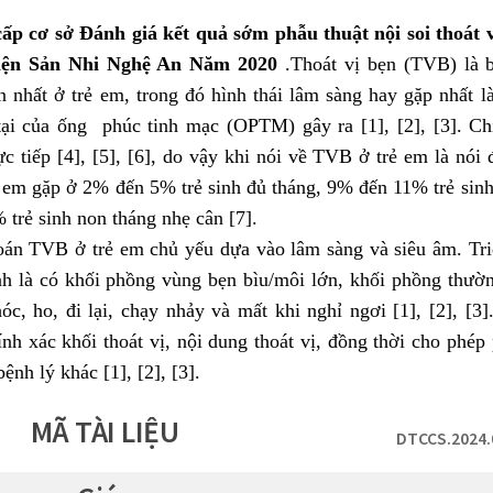
cấp cơ sở Đánh giá kết quả sớm phẫu thuật nội soi thoát v
iện Sản Nhi Nghệ An Năm 2020
.Thoát vị bẹn (TVB) là 
n nhất ở trẻ em, trong đó hình thái lâm sàng hay gặp nhất l
tại của ống phúc tinh mạc (OPTM) gây ra [1], [2], [3]. Ch
c tiếp [4], [5], [6], do vậy khi nói về TVB ở trẻ em là nói
em gặp ở 2% đến 5% trẻ sinh đủ tháng, 9% đến 11% trẻ sin
 trẻ sinh non tháng nhẹ cân [7].
án TVB ở trẻ em chủ yếu dựa vào lâm sàng và siêu âm. Tr
nh là có khối phồng vùng bẹn bìu/môi lớn, khối phồng thường
óc, ho, đi lại, chạy nhảy và mất khi nghỉ ngơi [1], [2], [3
ính xác khối thoát vị, nội dung thoát vị, đồng thời cho phé
ệnh lý khác [1], [2], [3].
MÃ TÀI LIỆU
DTCCS.2024.