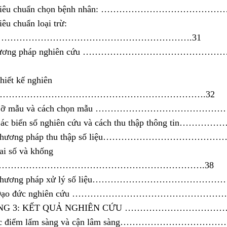
. Tiêu chuẩn chọn bệnh nhân: ………………………………
iêu chuẩn loại trừ:
……………………………………………………….31
 Phương pháp nghiên cứu …………………………………
Thiết kế nghiên
……………………………………………………………….32
. Cỡ mẫu và cách chọn mẫu ………………………………
 Các biến số nghiên cứu và cách thu thập thông tin……
. Phương pháp thu thập số liệu……………………………
Sai số và khống
……………………………………………………………….38
. Phương pháp xử lý số liệu……………………………
7. Đạo đức nghiên cứu ………………………………………
NG 3: KẾT QUẢ NGHIÊN CỨU ……………………
Đặc điểm lấm sàng và cận lâm sàng…………………