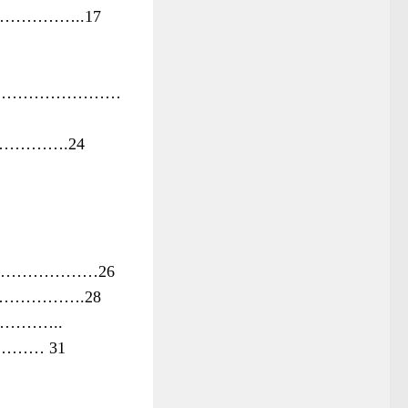
…………………..17
……………………………
………………….24
………………………26
…………………….28
………………..
U……… 31