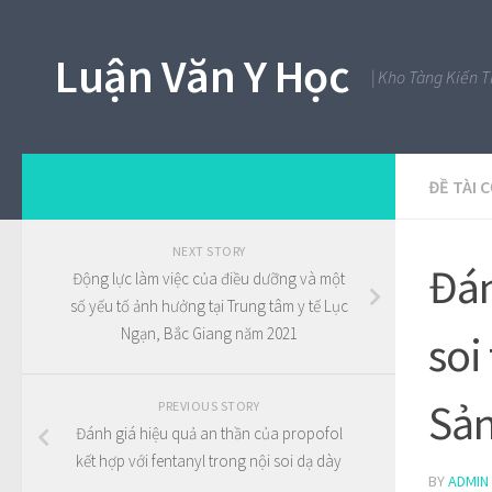
Luận Văn Y Học
| Kho Tàng Kiến 
ĐỀ TÀI 
NEXT STORY
Đán
Động lực làm việc của điều dưỡng và một
số yếu tố ảnh hưởng tại Trung tâm y tế Lục
Ngạn, Bắc Giang năm 2021
soi
Sản
PREVIOUS STORY
Đánh giá hiệu quả an thần của propofol
kết hợp với fentanyl trong nội soi dạ dày
BY
ADMIN