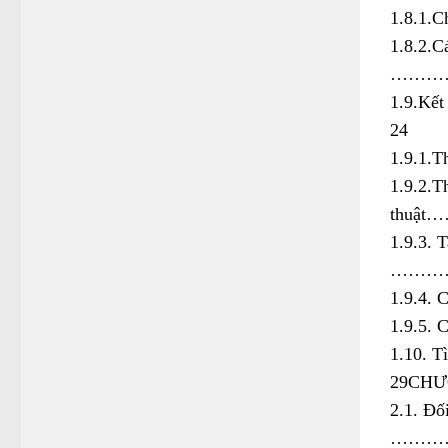
1.8.1
1.8.2.C
………
1.9.
24
1.9.1
1.9.2.T
thu
1.9.3. 
………
1.9.
1.9.5
1.10. 
29CHƯ
2.1. Đố
………