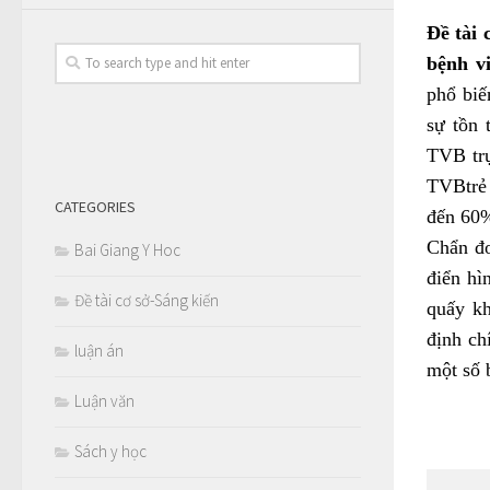
Đề tài 
bệnh v
phổ biế
sự tồn 
TVB trự
TVBtrẻ 
CATEGORIES
đến 60%
Chẩn đo
Bai Giang Y Hoc
điển hì
Đề tài cơ sở-Sáng kiến
quấy kh
định ch
luận án
một số b
Luận văn
Sách y học