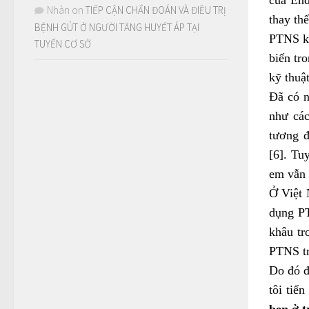
Nhàn
on
TIẾP CẬN CHẨN ĐOÁN VÀ ĐIỀU TRỊ
thay th
BỆNH GÚT Ở NGƯỜI TĂNG HUYẾT ÁP TẠI
PTNS kh
TUYẾN CƠ SỞ
biến tro
kỹ thuậ
Đã có n
như cá
tương đ
[6]. Tu
em vẫn 
Ở Việt 
dụng PT
khâu tr
PTNS tr
Do đó đ
tôi tiế
bẹn ở 