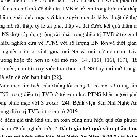
ế dần cho mổ mở để điều trị TVB ở trẻ em trong hơn một thập
âu ngoài phúc mạc với kim xuyên qua da là kỹ thuật dễ thực
ng mổ rất thấp, tỷ lệ tái phát thấp và đạt được kết quả thẩm 
t NS được áp dụng rộng rãi nhất trong điều trị TVB ở trẻ em h
hiều nghiên cứu về PTNS với số lượng BN lớn và thời gian 
c nghiên cứu so sánh giữa mổ NS và mổ mở đều cho thấ
ương hoặc tốt hơn so với mổ mở [14], [15], [16], [17], [18]
y nhiên, cho tới nay việc lựa chọn mổ NS hay mổ mở trong 
là vấn đề còn bàn luận [22].
Nam theo tìm hiểu của chúng tôi cũng đã có một số trung tâm
NS trong điều trị TVB ở trẻ em như: PTNS khâu ngoài ph
ong phúc mạc với 3 trocar [24]. Bệnh viện Sản Nhi Nghệ A
ong điều trị TVB ở trẻ em từ 2019.
ể đánh giá tính khả thi, an toàn cũng như hiệu quả của phươ
n hành đề tài nghiên cứu “
Đánh giá kết quả sớm phẫu thuật
trẻ em tại bệnh viện Sản Nhi Nghệ An Năm 2020
” với hai 