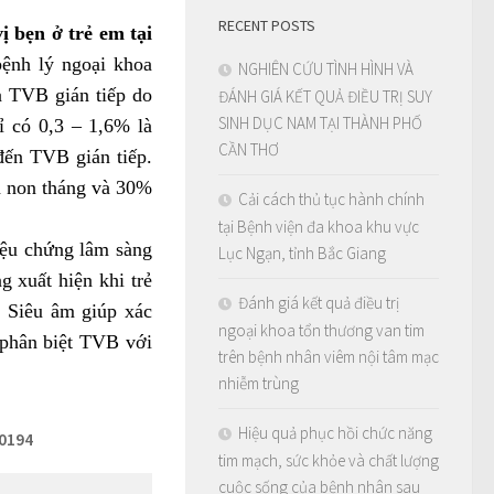
RECENT POSTS
ị bẹn ở trẻ em tại
bệnh lý ngoại khoa
NGHIÊN CỨU TÌNH HÌNH VÀ
à TVB gián tiếp do
ĐÁNH GIÁ KẾT QUẢ ĐIỀU TRỊ SUY
SINH DỤC NAM TẠI THÀNH PHỐ
ỉ có 0,3 – 1,6% là
CẦN THƠ
 đến TVB gián tiếp.
h non tháng và 30%
Cải cách thủ tục hành chính
tại Bệnh viện đa khoa khu vực
iệu chứng lâm sàng
Lục Ngạn, tỉnh Bắc Giang
 xuất hiện khi trẻ
Đánh giá kết quả điều trị
]. Siêu âm giúp xác
ngoại khoa tổn thương van tim
p phân biệt TVB với
trên bệnh nhân viêm nội tâm mạc
nhiễm trùng
Hiệu quả phục hồi chức năng
0194
tim mạch, sức khỏe và chất lượng
cuộc sống của bệnh nhân sau