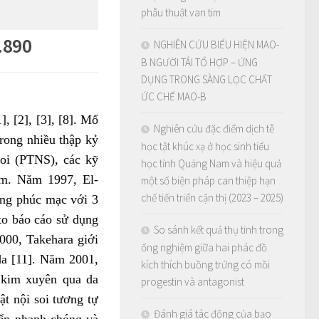
phẫu thuật van tim
.890
NGHIÊN CỨU BIỂU HIỆN MAO-
B NGƯỜI TÁI TỔ HỢP – ỨNG
DỤNG TRONG SÀNG LỌC CHẤT
ỨC CHẾ MAO-B
, [2], [3], [8]. Mổ
Nghiên cứu đặc điểm dịch tễ
rong nhiều thập kỷ
học tật khúc xạ ở học sinh tiểu
soi (PTNS), các kỹ
học tỉnh Quảng Nam và hiệu quả
 em. Năm 1997, El-
một số biện pháp can thiệp hạn
chế tiến triển cận thị (2023 – 2025)
ong phúc mạc với 3
to báo cáo sử dụng
So sánh kết quả thụ tinh trong
000, Takehara giới
ống nghiệm giữa hai phác đồ
a [11]. Năm 2001,
kích thích buồng trứng có mồi
 kim xuyên qua da
progestin và antagonist
ật nội soi tương tự
Đánh giá tác động của bạo
iển nhanh chóng và