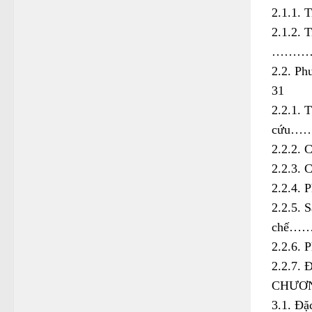
2.1.1
2.1.2. T
………
2.2.
31
2.2.1. 
cứu
2.2.2
2.2.3.
2.2.4
2.2.5. 
chế
2.2.6
2.2.
CHƯƠ
3.1. 