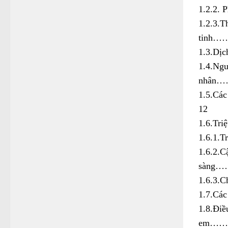
1.2.2.
1.2.3.T
tin
1.3.D
1.4.Ng
nhâ
1.5.
12
1.6.T
1.6.
1.6.2.C
sàn
1.6.3
1.7.Các
1.8.Điề
em…