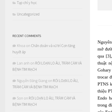
Tạp chí y học
Uncategorized
RECENT COMMENTS
Nguyên 
Khoa
on
Chẩn đoán và xử trí Cơn tăng
mở đườn
huyết áp
qua [3]
thuật n
Lan anh
on
RỐI LOẠN LO ÂU, TRẦM CẢM VÀ
BỆNH TIM MẠCH
Gohary 
trocar 
Nguyễn Đăng Giang
on
RỐI LOẠN LO ÂU,
PTNS kh
TRẦM CẢM VÀ BỆNH TIM MẠCH
thiệu 
Endo b
Son
on
RỐI LOẠN LO ÂU, TRẦM CẢM VÀ
BỆNH TIM MẠCH
trong đ
của End