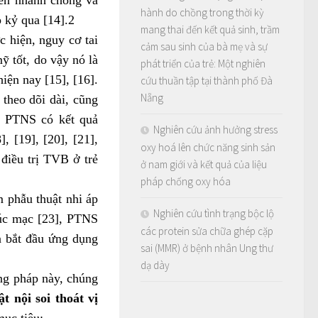
hành do chồng trong thời kỳ
 kỷ qua [14].2
mang thai đến kết quả sinh, trầm
 hiện, nguy cơ tai
cảm sau sinh của bà mẹ và sự
mỹ tốt, do vậy nó là
phát triển của trẻ: Một nghiên
iện nay [15], [16].
cứu thuần tập tại thành phố Đà
Nẵng
theo dõi dài, cũng
y PTNS có kết quả
Nghiên cứu ảnh hưởng stress
, [19], [20], [21],
oxy hoá lên chức năng sinh sản
điều trị TVB ở trẻ
ở nam giới và kết quả của liệu
pháp chống oxy hóa
 phẫu thuật nhi áp
Nghiên cứu tình trạng bộc lộ
úc mạc [23], PTNS
các protein sửa chữa ghép cặp
n bắt đầu ứng dụng
sai (MMR) ở bệnh nhân Ung thư
dạ dày
ng pháp này, chúng
 nội soi thoát vị
mục tiêu: