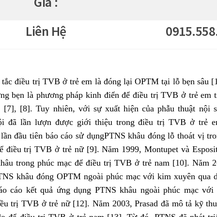
Giá :
Liên Hệ
0915.558
tắc điều trị TVB ở trẻ em là đóng lại OPTM tại lỗ bẹn sâu [1]
g bẹn là phương pháp kinh điển để điều trị TVB ở trẻ em t
, [7], [8]. Tuy nhiên, với sự xuất hiện của phẫu thuật nội 
ội đã lần lượn được giới thiệu trong điều trị TVB ở trẻ
lần đầu tiên báo cáo sử dụngPTNS khâu đóng lỗ thoát vị tr
để điều trị TVB ở trẻ nữ [9]. Năm 1999, Montupet và Esposi
âu trong phúc mạc để điều trị TVB ở trẻ nam [10]. Năm 2
PTNS khâu đóng OPTM ngoài phúc mạc với kim xuyên qua d
áo cáo kết quả ứng dụng PTNS khâu ngoài phúc mạc với
iều trị TVB ở trẻ nữ [12]. Năm 2003, Prasad đã mô tả kỹ thu
o để điều trị TVB ở trẻ nam [13]. Từ đó, PTNS đã phát tr