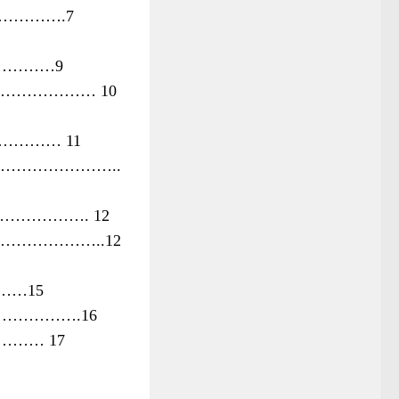
………………….7
…………9
………………………… 10
……… 11
…………………………..
……………………. 12
……………………..12
……15
…………………….16
m ………… 17