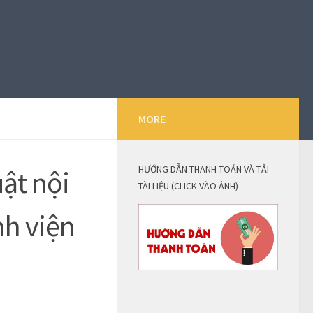
MORE
HƯỚNG DẪN THANH TOÁN VÀ TẢI
ật nội
TÀI LIỆU (CLICK VÀO ẢNH)
nh viện