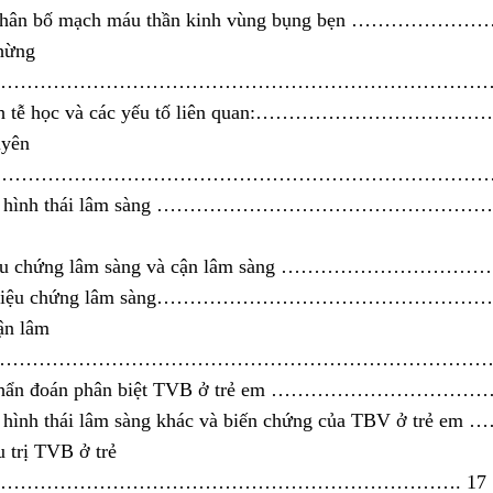
 Phân bố mạch máu thần kinh vùng bụng bẹn …………
hừng
h……………………………………………………………………
ịch tễ học và các yếu tố liên quan:……………………
uyên
n………………………………………………………………………
Các hình thái lâm sàng ……………………………………
riệu chứng lâm sàng và cận lâm sàng ……………………
1.Triệu chứng lâm sàng………………………………………
ận lâm
g……………………………………………………………………
.Chẩn đoán phân biệt TVB ở trẻ em ……………………
 hình thái lâm sàng khác và biến chứng của TBV ở trẻ e
u trị TVB ở trẻ
………………………………………………………………. 17