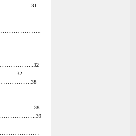
…………………..31
………………………….
……………………..32
……………….32
…………………….38
…………………………38
……………………..39
…………………………
………………………………