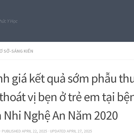
Thức Y Học
CƠ SỞ-SÁNG KIẾN
h giá kết quả sớm phẫu thu
 thoát vị bẹn ở trẻ em tại bệ
 Nhi Nghệ An Năm 2020
· PUBLISHED
APRIL 22, 2025
· UPDATED
APRIL 27, 2025