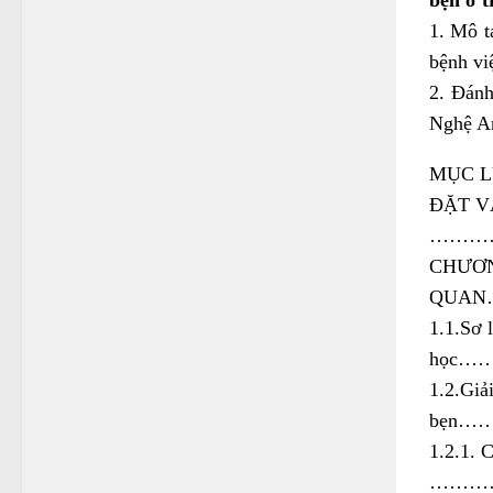
1. Mô t
bệnh vi
2. Đánh
Nghệ A
MỤC 
ĐẶT V
………
CHƯƠN
QUA
1.1.Sơ 
học
1.2.Giả
bẹn
1.2.1. 
………