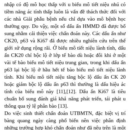
nhập có độ mô học thấp với u biểu mô tiết niệu nhú có
tiềm năng ác tính thấp luôn là vấn đề thách thức đối với
các nhà Giải phẫu bệnh nếu chỉ dựa vào mô bệnh học
thường quy. Do vậy, một số dấu ấn HMMD đã được bổ
sung nhằm cải thiện việc chẩn đoán này. Các dấu ấn như
CK20, p63 và Ki67 đã được nhiều nghiên cứu trên thế
giới sử dụng rộng rãi. Ở biểu mô tiết niệu lành tính, dấu
ấn CK20 chỉ bộc lộ ở lớp tế bào dù hoặc đôi khi ở một
vài tế bào biểu mô tiết niệu trung gian, trong khi dấu ấn
p63 lại bộc lộ ở hầu hết tế bào biểu mô tiết niệu lành
tính. Khi biểu mô tiết niệu tăng bộc lộ dấu ấn CK 20
hoặc giảm bộc lộ dấu ấn p63 thì thường là dấu hiệu ác
tính của biểu mô này [11],[12]. Dấu ấn Ki67 là tiêu
chuẩn bổ sung đánh giá khả năng phát triển, tái phát u
thông qua tỷ lệ phân bào [13].
Do việc sinh thiết chẩn đoán UTBMTN, đặc biệt vị trí
bàng quang ngày càng phổ biến nên việc phân định
những trường hợp khó chẩn đoán như đã nêu trên là một