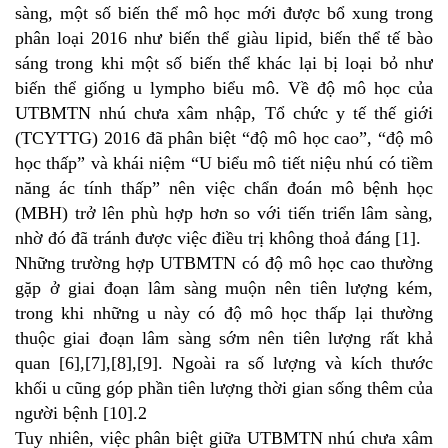
sàng, một số biến thể mô học mới được bổ xung trong
phân loại 2016 như biến thể giàu lipid, biến thể tế bào
sáng trong khi một số biến thể khác lại bị loại bỏ như
biến thể giống u lympho biểu mô. Về độ mô học của
UTBMTN nhú chưa xâm nhập, Tổ chức y tế thế giới
(TCYTTG) 2016 đã phân biệt “độ mô học cao”, “độ mô
học thấp” và khái niệm “U biểu mô tiết niệu nhú có tiềm
năng ác tính thấp” nên việc chẩn đoán mô bệnh học
(MBH) trở lên phù hợp hơn so với tiến triển lâm sàng,
nhờ đó đã tránh được việc điều trị không thoả đáng [1].
Những trường hợp UTBMTN có độ mô học cao thường
gặp ở giai đoạn lâm sàng muộn nên tiên lượng kém,
trong khi những u này có độ mô học thấp lại thường
thuộc giai đoạn lâm sàng sớm nên tiên lượng rất khả
quan [6],[7],[8],[9]. Ngoài ra số lượng và kích thước
khối u cũng góp phần tiên lượng thời gian sống thêm của
người bệnh [10].2
Tuy nhiên, việc phân biệt giữa UTBMTN nhú chưa xâm