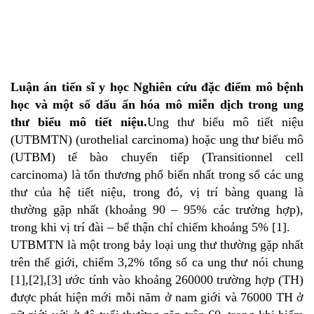
Luận án tiến sĩ y học Nghiên cứu đặc điểm mô bệnh
học và một số dấu ấn hóa mô miễn dịch trong ung
thư biểu mô tiết niệu.
Ung thư biểu mô tiết niệu
(UTBMTN) (urothelial carcinoma) hoặc ung thư biểu mô
(UTBM) tế bào chuyển tiếp (Transitionnel cell
carcinoma) là tổn thương phổ biến nhất trong số các ung
thư của hệ tiết niệu, trong đó, vị trí bàng quang là
thường gặp nhất (khoảng 90 – 95% các trường hợp),
trong khi vị trí đài – bể thận chỉ chiếm khoảng 5% [1].
UTBMTN là một trong bảy loại ung thư thường gặp nhất
trên thế giới, chiếm 3,2% tổng số ca ung thư nói chung
[1],[2],[3] ước tính vào khoảng 260000 trường hợp (TH)
được phát hiện mới mỗi năm ở nam giới và 76000 TH ở