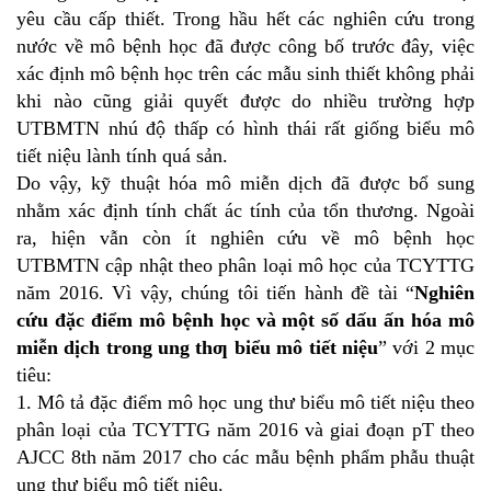
yêu cầu cấp thiết. Trong hầu hết các nghiên cứu trong
nước về mô bệnh học đã được công bố trước đây, việc
xác định mô bệnh học trên các mẫu sinh thiết không phải
khi nào cũng giải quyết được do nhiều trường hợp
UTBMTN nhú độ thấp có hình thái rất giống biểu mô
tiết niệu lành tính quá sản.
Do vậy, kỹ thuật hóa mô miễn dịch đã được bổ sung
nhằm xác định tính chất ác tính của tổn thương. Ngoài
ra, hiện vẫn còn ít nghiên cứu về mô bệnh học
UTBMTN cập nhật theo phân loại mô học của TCYTTG
năm 2016. Vì vậy, chúng tôi tiến hành đề tài “
Nghiên
cứu đặc điểm mô bệnh học và một số dấu ấn hóa mô
miễn dịch trong ung thƣ biểu mô tiết niệu
” với 2 mục
tiêu:
1. Mô tả đặc điểm mô học ung thư biểu mô tiết niệu theo
phân loại của TCYTTG năm 2016 và giai đoạn pT theo
AJCC 8th năm 2017 cho các mẫu bệnh phẩm phẫu thuật
ung thư biểu mô tiết niệu.