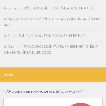
Lan anh
on
RỐI LOẠN LO ÂU, TRẦM CẢM VÀ BỆNH TIM MẠCH
Nguyễn Đăng Giang
on
RỐI LOẠN LO ÂU, TRẦM CẢM VÀ BỆNH TIM
MẠCH
Son
on
RỐI LOẠN LO ÂU, TRẦM CẢM VÀ BỆNH TIM MẠCH
Nhàn
on
TIẾP CẬN CHẨN ĐOÁN VÀ ĐIỀU TRỊ BỆNH GÚT Ở NGƯỜI
TĂNG HUYẾT ÁP TẠI TUYẾN CƠ SỞ
MORE
HƯỚNG DẪN THANH TOÁN VÀ TẢI TÀI LIỆU (CLICK VÀO ẢNH)