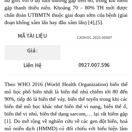
nữ giới với ở độ tuổi thường gặp trên 60, trong khi hiếm
gặp thanh thiếu niên. Khoảng 70 – 80% TH mới được
chẩn đoán UTBMTN thuộc giai đoạn sớm của bệnh (giai
đoạn không xâm lấn hay đầu xâm lấn) [4],[5].
MÃ TÀI LIỆU
CAOHOC.2023.00087
Giá :
0927.007.596
Liên Hệ
Theo WHO 2016 (World Health Organization) biến thể
mô học phổ biến nhất là biến thể nhú chiếm tới 80 đến
90%, tiếp đó là biến thể vảy, biến thể tuyến trong khi các
biến thể mô học khác như biến thể vi nang, biến thể ổ,
biến thể vi nhú, biến thể dạng sarcom,… lại rất hiếm gặp
[1]. Do mở rộng về nghiên cứu về các gen đột biến, hoá
mô miễn dịch (HMMD) có đối chiếu với biểu hiện lâm