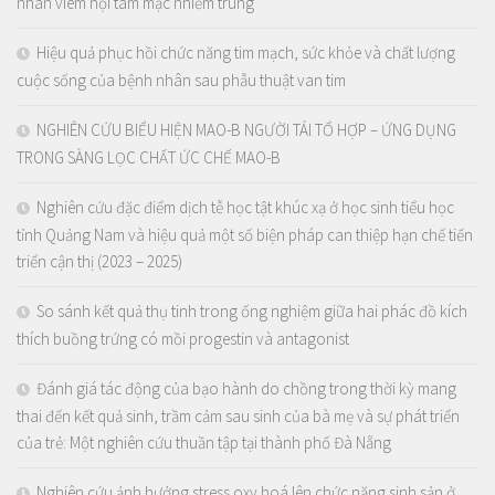
nhân viêm nội tâm mạc nhiễm trùng
Hiệu quả phục hồi chức năng tim mạch, sức khỏe và chất lượng
cuộc sống của bệnh nhân sau phẫu thuật van tim
NGHIÊN CỨU BIỂU HIỆN MAO-B NGƯỜI TÁI TỔ HỢP – ỨNG DỤNG
TRONG SÀNG LỌC CHẤT ỨC CHẾ MAO-B
Nghiên cứu đặc điểm dịch tễ học tật khúc xạ ở học sinh tiểu học
tỉnh Quảng Nam và hiệu quả một số biện pháp can thiệp hạn chế tiến
triển cận thị (2023 – 2025)
So sánh kết quả thụ tinh trong ống nghiệm giữa hai phác đồ kích
thích buồng trứng có mồi progestin và antagonist
Đánh giá tác động của bạo hành do chồng trong thời kỳ mang
thai đến kết quả sinh, trầm cảm sau sinh của bà mẹ và sự phát triển
của trẻ: Một nghiên cứu thuần tập tại thành phố Đà Nẵng
Nghiên cứu ảnh hưởng stress oxy hoá lên chức năng sinh sản ở