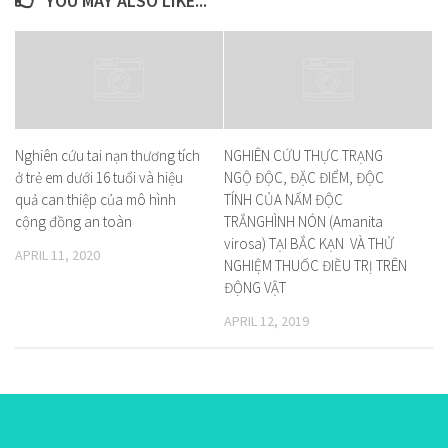
YOU MAY ALSO LIKE...
Nghiên cứu tai nạn thương tích
NGHIÊN CỨU THỰC TRẠNG
ở trẻ em dưới 16 tuổi và hiệu
NGỘ ĐỘC, ĐẶC ĐIỂM, ĐỘC
quả can thiệp của mô hình
TÍNH CỦA NẤM ĐỘC
cộng đồng an toàn
TRẮNGHÌNH NÓN (Amanita
virosa) TẠI BẮC KẠN VÀ THỬ
APRIL 11, 2020
NGHIỆM THUỐC ĐIỀU TRỊ TRÊN
ĐỘNG VẬT
APRIL 12, 2019