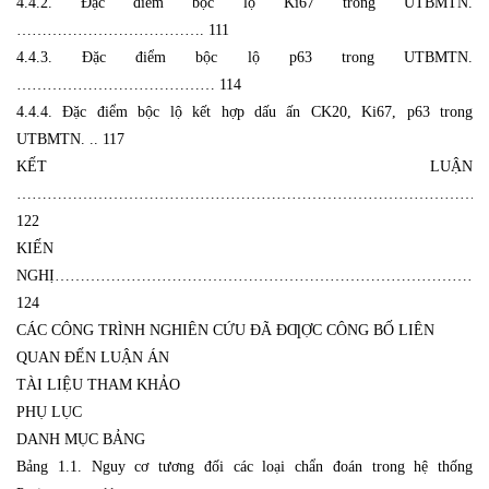
4.4.2. Đặc điểm bộc lộ Ki67 trong UTBMTN.
………………………………. 111
4.4.3. Đặc điểm bộc lộ p63 trong UTBMTN.
………………………………… 114
4.4.4. Đặc điểm bộc lộ kết hợp dấu ấn CK20, Ki67, p63 trong
UTBMTN. .. 117
KẾT LUẬN
……………………………………………………………………………………
122
KIẾN
NGHỊ…………………………………………………………………………
124
CÁC CÔNG TRÌNH NGHIÊN CỨU ĐÃ ĐƢỢC CÔNG BỐ LIÊN
QUAN ĐẾN LUẬN ÁN
TÀI LIỆU THAM KHẢO
PHỤ LỤC
DANH MỤC BẢNG
Bảng 1.1. Nguy cơ tương đối các loại chẩn đoán trong hệ thống