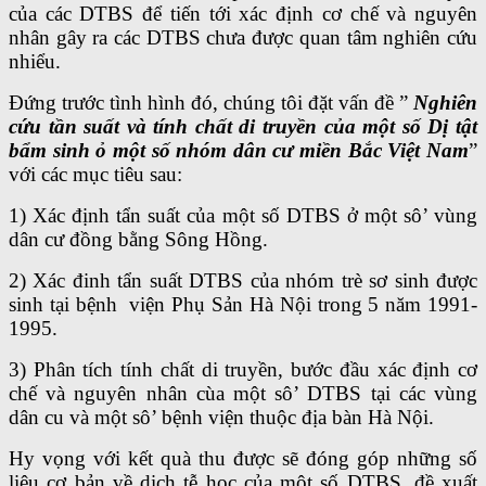
của các DTBS để tiến tới xác định cơ chế và nguyên
nhân gây ra các DTBS chưa được quan tâm nghiên cứu
nhiểu.
Đứng trước tình hình đó, chúng tôi đặt vấn đề ”
Nghiên
cứu tần suất và tính chất di truyền của một số Dị tật
bẩm sinh ỏ một số nhóm dân cư miền Bắc Việt Nam
”
với các mục tiêu sau:
1) Xác định tẩn suất của một số DTBS ở một sô’ vùng
dân cư đồng bằng Sông Hồng.
2) Xác đinh tẩn suất DTBS của nhóm trè sơ sinh được
sinh tại bệnh viện Phụ Sản Hà Nội trong 5 năm 1991-
1995.
3) Phân tích tính chất di truyền, bước đầu xác định cơ
chế và nguyên nhân cùa một sô’ DTBS tại các vùng
dân cu và một sô’ bệnh viện thuộc địa bàn Hà Nội.
Hy vọng với kết quà thu được sẽ đóng góp những số
liệu cơ bản về dịch tễ học của một số DTBS, đề xuất