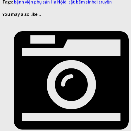
Tags:
bệnh viện phụ sản Hà Nội
dị tật bẩm sinh
di truyền
You may also like...