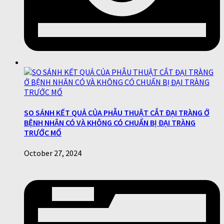
SO SÁNH KẾT QUẢ CỦA PHẪU THUẬT CẮT ĐẠI TRÀNG Ở
BỆNH NHÂN CÓ VÀ KHÔNG CÓ CHUẨN BỊ ĐẠI TRÀNG
TRƯỚC MỔ
October 27, 2024