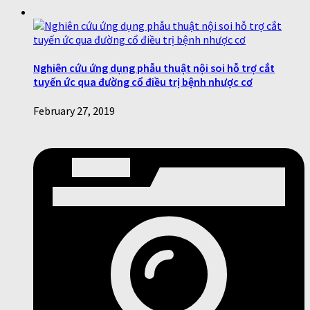
Nghiên cứu ứng dụng phẫu thuật nội soi hỗ trợ cắt
tuyến ức qua đường cổ điều trị bệnh nhược cơ
February 27, 2019