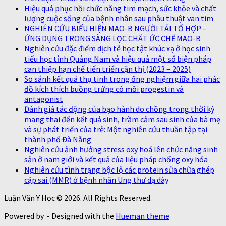
Hiệu quả phục hồi chức năng tim mạch, sức khỏe và chất
lượng cuộc sống của bệnh nhân sau phẫu thuật van tim
NGHIÊN CỨU BIỂU HIỆN MAO-B NGƯỜI TÁI TỔ HỢP –
ỨNG DỤNG TRONG SÀNG LỌC CHẤT ỨC CHẾ MAO-B
Nghiên cứu đặc điểm dịch tễ học tật khúc xạ ở học sinh
tiểu học tỉnh Quảng Nam và hiệu quả một số biện pháp
can thiệp hạn chế tiến triển cận thị (2023 – 2025)
So sánh kết quả thụ tinh trong ống nghiệm giữa hai phác
đồ kích thích buồng trứng có mồi progestin và
antagonist
Đánh giá tác động của bạo hành do chồng trong thời kỳ
mang thai đến kết quả sinh, trầm cảm sau sinh của bà mẹ
và sự phát triển của trẻ: Một nghiên cứu thuần tập tại
thành phố Đà Nẵng
Nghiên cứu ảnh hưởng stress oxy hoá lên chức năng sinh
sản ở nam giới và kết quả của liệu pháp chống oxy hóa
Nghiên cứu tình trạng bộc lộ các protein sửa chữa ghép
cặp sai (MMR) ở bệnh nhân Ung thư dạ dày
Luận Văn Y Học © 2026. All Rights Reserved.
Powered by
- Designed with the
Hueman theme