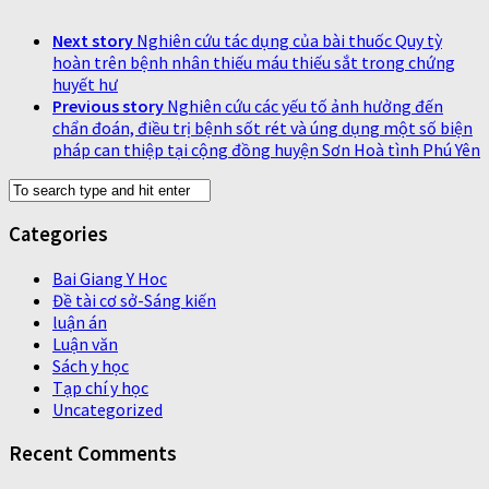
Next story
Nghiên cứu tác dụng của bài thuốc Quy tỳ
hoàn trên bệnh nhân thiếu máu thiếu sắt trong chứng
huyết hư
Previous story
Nghiên cứu các yếu tố ảnh hưởng đến
chẩn đoán, điều trị bệnh sốt rét và úng dụng một số biện
pháp can thiệp tại cộng đồng huyện Sơn Hoà tình Phú Yên
Categories
Bai Giang Y Hoc
Đề tài cơ sở-Sáng kiến
luận án
Luận văn
Sách y học
Tạp chí y học
Uncategorized
Recent Comments