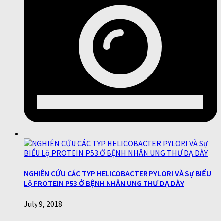
NGHIÊN CỨU CÁC TYP HELICOBACTER PYLORI VÀ Sự BIỂU
Lộ PROTEIN P53 Ở BỆNH NHÂN UNG THƯ DẠ DÀY
July 9, 2018