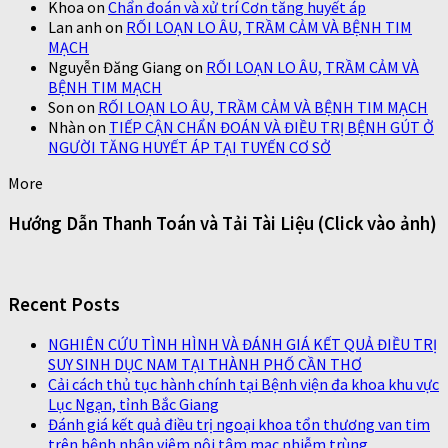
Khoa
on
Chẩn đoán và xử trí Cơn tăng huyết áp
Lan anh
on
RỐI LOẠN LO ÂU, TRẦM CẢM VÀ BỆNH TIM
MẠCH
Nguyễn Đăng Giang
on
RỐI LOẠN LO ÂU, TRẦM CẢM VÀ
BỆNH TIM MẠCH
Son
on
RỐI LOẠN LO ÂU, TRẦM CẢM VÀ BỆNH TIM MẠCH
Nhàn
on
TIẾP CẬN CHẨN ĐOÁN VÀ ĐIỀU TRỊ BỆNH GÚT Ở
NGƯỜI TĂNG HUYẾT ÁP TẠI TUYẾN CƠ SỞ
More
Hướng Dẫn Thanh Toán và Tải Tài Liệu (Click vào ảnh)
Recent Posts
NGHIÊN CỨU TÌNH HÌNH VÀ ĐÁNH GIÁ KẾT QUẢ ĐIỀU TRỊ
SUY SINH DỤC NAM TẠI THÀNH PHỐ CẦN THƠ
Cải cách thủ tục hành chính tại Bệnh viện đa khoa khu vực
Lục Ngạn, tỉnh Bắc Giang
Đánh giá kết quả điều trị ngoại khoa tổn thương van tim
trên bệnh nhân viêm nội tâm mạc nhiễm trùng