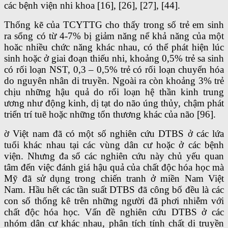
các bệnh viện nhi khoa [16], [26], [27], [44].
Thống kẽ của TCYTTG cho thấy trong số trẻ em sinh
ra sổng có từ 4-7% bị giảm năng nể khả năng của một
hoăc nhiều chức năng khác nhau, có thể phát hiện lúc
sinh hoặc ở giai đoạn thiếu nhi, khoảng 0,5% trẻ sa sinh
có rối loạn NST, 0,3 – 0,5% trẻ có rối loạn chuyển hóa
do nguyên nhân di truyền. Ngoài ra còn khoảng 3% trẻ
chịu những hậu quả do rối loạn hệ thần kinh trung
ương như động kinh, dị tạt do não úng thủy, chậm phát
triển trí tuẽ hoặc những tổn thương khác của não [96].
ờ Việt nam đã có một số nghiên cứu DTBS ở các lứa
tuổi khác nhau tại các vùng dân cư hoặc ở các bệnh
viện. Nhưng đa sổ các nghiên cứu này chủ yếu quan
tâm đến việc đánh giá hậu quả của chất độc hóa học mà
Mỹ đã sử dụng trong chiến tranh ở miền Nam Việt
Nam. Hầu hết các tần suất DTBS đã công bố đều là các
con số thống kê trên những người đã phơi nhiễm với
chất độc hóa học. Vấn đề nghiên cứu DTBS ở các
nhóm dân cư khác nhau, phân tích tính chất di truyền