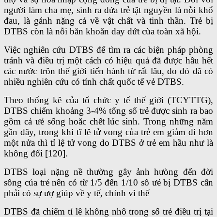
người làm cha mẹ, sinh ra đứa trẻ tật nguyền là nỗi khổ
đau, là gánh nặng cả về vật chất và tinh thần. Trẻ bị
DTBS còn là nỗi băn khoăn day dứt cùa toàn xã hội.
Việc nghiên cứu DTBS để tìm ra các biện pháp phòng
tránh và điều trị một cách có hiệu quả đã được hầu hết
các nước trôn thế giới tiến hành từ rất lâu, do đó đã có
nhiều nghiên cứu có tính chất quốc tế vẻ DTBS.
Theo thống kê của tổ chức y tế thế giới (TCYTTG),
DTBS chiếm khoảng 3-4% tổng số trẻ được sinh ra bao
gồm cả ưẻ sống hoăc chết lúc sinh. Trong những năm
gần đây, trong khi tĩ lê tử vong của trẻ em giảm đi hơn
một nửa thì tỉ lệ tử vong do DTBS ở trẻ em hầu như là
không đổi [120].
DTBS loại nặng nề thường gây ảnh hưòng đến đời
sống của trẻ nên có từ 1/5 đến 1/10 số ưẻ bị DTBS cẫn
phải có sự ượ giúp về y tế, chính vì thế
DTBS đã chiếm tỉ lê không nhô trong số trẻ điều trị tại