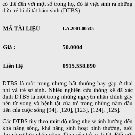
có thể đến với một số trong họ, đó là việc sinh ra những
đứa trẻ bị dị tật bảm sinh (DTBS).
MÃ TÀI LIỆU
LA.2001.00535
Giá :
50.000đ
Liên Hệ
0915.558.890
DTBS là một trong những bất thường hay gặp ở thai
nhi và trẻ sơ sinh. Nhiều nghiên cứu thống kê đã xác
định DTBS là một trong nhừng nguyên nhân chính gây
nẽn từ vong và bệnh tật của trẻ trong những năm đầu
tiên của cuộc sống [94], [120], [123], [124], [125].
Các DTBS tùy theo mức độ nặng nhẹ sẽ ảnh hưởng đến
khả năng sống, khả năng sinh hoạt bình thường, tuổi
thọ và sự hòa nhập cộng đồng của trẻ bị dị tật. Đối với