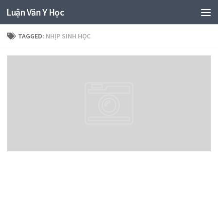
Luận Văn Y Học
TAGGED:
NHỊP SINH HỌC