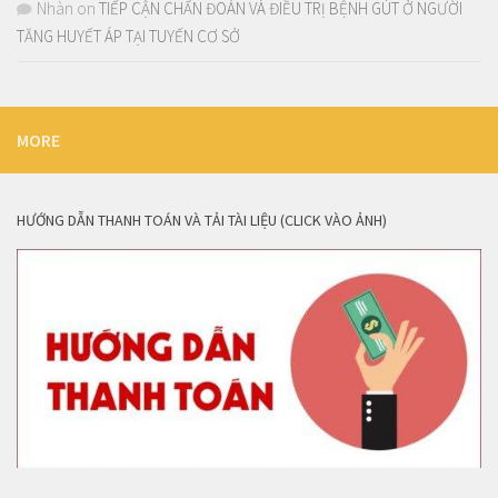
Nhàn
on
TIẾP CẬN CHẨN ĐOÁN VÀ ĐIỀU TRỊ BỆNH GÚT Ở NGƯỜI
TĂNG HUYẾT ÁP TẠI TUYẾN CƠ SỞ
MORE
HƯỚNG DẪN THANH TOÁN VÀ TẢI TÀI LIỆU (CLICK VÀO ẢNH)