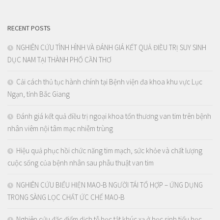
RECENT POSTS
NGHIÊN CỨU TÌNH HÌNH VÀ ĐÁNH GIÁ KẾT QUẢ ĐIỀU TRỊ SUY SINH
DỤC NAM TẠI THÀNH PHỐ CẦN THƠ
Cải cách thủ tục hành chính tại Bệnh viện đa khoa khu vực Lục
Ngạn, tỉnh Bắc Giang
Đánh giá kết quả điều trị ngoại khoa tổn thương van tim trên bệnh
nhân viêm nội tâm mạc nhiễm trùng
Hiệu quả phục hồi chức năng tim mạch, sức khỏe và chất lượng
cuộc sống của bệnh nhân sau phẫu thuật van tim
NGHIÊN CỨU BIỂU HIỆN MAO-B NGƯỜI TÁI TỔ HỢP – ỨNG DỤNG
TRONG SÀNG LỌC CHẤT ỨC CHẾ MAO-B
Nghiên cứu đặc điểm dịch tễ học tật khúc xạ ở học sinh tiểu học