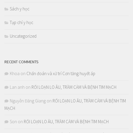
Sách y học
Tạp chí y học
Uncategorized
RECENT COMMENTS
Khoa
on
Chẩn đoán và xử trí Cơn tăng huyết áp
Lan anh
on
RỐI LOẠN LO ÂU, TRẦM CẢM VÀ BỆNH TIM MẠCH
Nguyễn Đăng Giang
on
RỐI LOẠN LO ÂU, TRẦM CẢM VÀ BỆNH TIM
MẠCH
Son
on
RỐI LOẠN LO ÂU, TRẦM CẢM VÀ BỆNH TIM MẠCH