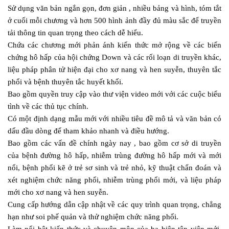
Sử dụng văn bản ngắn gọn, đơn giản , nhiều bảng và hình, tóm tắt
ở cuối mỗi chương và hơn 500 hình ảnh đầy đủ màu sắc để truyền
tải thông tin quan trọng theo cách dễ hiểu.
Chứa các chương mới phản ánh kiến ​​thức mở rộng về các biến
chứng hô hấp của hội chứng Down và các rối loạn di truyền khác,
liệu pháp phân tử hiện đại cho xơ nang và hen suyễn, thuyên tắc
phổi và bệnh thuyên tắc huyết khối.
Bao gồm quyền truy cập vào thư viện video mới với các cuộc biểu
tình về các thủ tục chính.
Có một định dạng mẫu mới với nhiều tiêu đề mô tả và văn bản có
dấu đầu dòng để tham khảo nhanh và điều hướng.
Bao gồm các vấn đề chính ngày nay , bao gồm cơ sở di truyền
của bệnh đường hô hấp, nhiễm trùng đường hô hấp mới và mới
nổi, bệnh phổi kẽ ở trẻ sơ sinh và trẻ nhỏ, kỹ thuật chẩn đoán và
xét nghiệm chức năng phổi, nhiễm trùng phổi mới, và liệu pháp
mới cho xơ nang và hen suyễn.
Cung cấp hướng dẫn cập nhật về các quy trình quan trọng, chẳng
hạn như soi phế quản và thử nghiệm chức năng phổi.
Làm nổi bật kiến ​​thức và chuyên môn của ba biên tập viên mới,