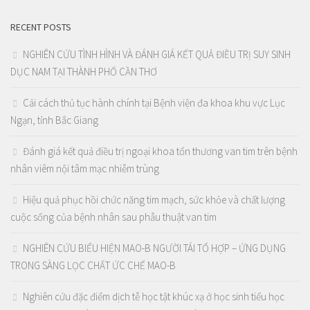
RECENT POSTS
NGHIÊN CỨU TÌNH HÌNH VÀ ĐÁNH GIÁ KẾT QUẢ ĐIỀU TRỊ SUY SINH
DỤC NAM TẠI THÀNH PHỐ CẦN THƠ
Cải cách thủ tục hành chính tại Bệnh viện đa khoa khu vực Lục
Ngạn, tỉnh Bắc Giang
Đánh giá kết quả điều trị ngoại khoa tổn thương van tim trên bệnh
nhân viêm nội tâm mạc nhiễm trùng
Hiệu quả phục hồi chức năng tim mạch, sức khỏe và chất lượng
cuộc sống của bệnh nhân sau phẫu thuật van tim
NGHIÊN CỨU BIỂU HIỆN MAO-B NGƯỜI TÁI TỔ HỢP – ỨNG DỤNG
TRONG SÀNG LỌC CHẤT ỨC CHẾ MAO-B
Nghiên cứu đặc điểm dịch tễ học tật khúc xạ ở học sinh tiểu học