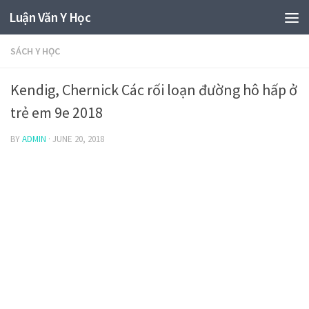
Luận Văn Y Học
SÁCH Y HỌC
Kendig, Chernick Các rối loạn đường hô hấp ở
trẻ em 9e 2018
BY
ADMIN
·
JUNE 20, 2018