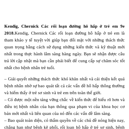
Kendig, Chernick Các rối loạn đường hô hấp ở trẻ em 9e
2018.
Kendig, Chernick Các rối loạn đường hô hấp ở trẻ em là
tham khảo y tế tuyệt vời giúp bạn đối mặt với những thách thức
quan trọng bằng cách sử dụng những kiến thức và kỹ thuật mới
nhất trong thực hành lâm sàng hàng ngày. Bạn sẽ nhận được câu
trả lời cập nhật mà bạn cần phải biết để cung cấp sự chăm sóc tốt
nhất cho bệnh nhân trẻ tuổi.
– Giải quyết những thách thức khó khăn nhất và cải thiện kết quả
bệnh nhân nhờ sự bao quát tất cả các vấn đề hô hấp thông thường
và hiếm thấy ở trẻ sơ sinh và trẻ em trên toàn thế giới.
– Có được một nền tảng vững chắc về kiến ​​thức để hiểu rõ hơn và
điều trị bệnh nhân của bạn thông qua phạm vi của khoa học cơ
bản mới nhất và liên quan của nó đến các vấn đề lâm sàng.
– Bao quát toàn diện, có thẩm quyền về các chủ đề nóng hiện nay,
chẳng hạn như bệnh kẽ phổi, rối loạn hô hấp ở trẻ sơ sinh, bệnh