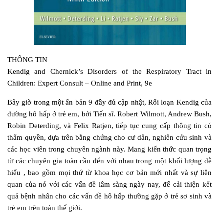
THÔNG TIN
Kendig and Chernick’s Disorders of the Respiratory Tract in
Children: Expert Consult – Online and Print, 9e
Bây giờ trong một ấn bản 9 đầy đủ cập nhật, Rối loạn Kendig của
đường hô hấp ở trẻ em, bởi Tiến sĩ. Robert Wilmott, Andrew Bush,
Robin Deterding, và Felix Ratjen, tiếp tục cung cấp thông tin có
thẩm quyền, dựa trên bằng chứng cho cư dân, nghiên cứu sinh và
các học viên trong chuyên ngành này. Mang kiến thức quan trọng
từ các chuyên gia toàn cầu đến với nhau trong một khối lượng dễ
hiểu , bao gồm mọi thứ từ khoa học cơ bản mới nhất và sự liên
quan của nó với các vấn đề lâm sàng ngày nay, để cải thiện kết
quả bệnh nhân cho các vấn đề hô hấp thường gặp ở trẻ sơ sinh và
trẻ em trên toàn thế giới.