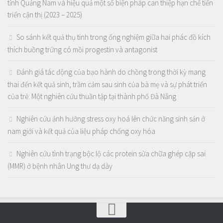
tỉnh Quảng Nam và hiệu quả một số biện pháp can thiệp hạn chế tiến
triển cận thị (2023 – 2025)
So sánh kết quả thụ tinh trong ống nghiệm giữa hai phác đồ kích
thích buồng trứng có mồi progestin và antagonist
Đánh giá tác động của bạo hành do chồng trong thời kỳ mang
thai đến kết quả sinh, trầm cảm sau sinh của bà mẹ và sự phát triển
của trẻ: Một nghiên cứu thuần tập tại thành phố Đà Nẵng
Nghiên cứu ảnh hưởng stress oxy hoá lên chức năng sinh sản ở
nam giới và kết quả của liệu pháp chống oxy hóa
Nghiên cứu tình trạng bộc lộ các protein sửa chữa ghép cặp sai
(MMR) ở bệnh nhân Ung thư dạ dày