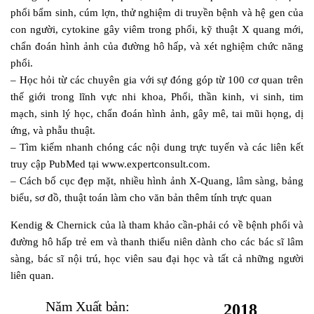
phổi bẩm sinh, cúm lợn, thử nghiệm di truyền bệnh và hệ gen của
con người, cytokine gây viêm trong phổi, kỹ thuật X quang mới,
chẩn đoán hình ảnh của đường hô hấp, và xét nghiệm chức năng
phổi.
– Học hỏi từ các chuyên gia với sự đóng góp từ 100 cơ quan trên
thế giới trong lĩnh vực nhi khoa, Phổi, thần kinh, vi sinh, tim
mạch, sinh lý học, chẩn đoán hình ảnh, gây mê, tai mũi họng, dị
ứng, và phẫu thuật.
– Tìm kiếm nhanh chóng các nội dung trực tuyến và các liên kết
truy cập PubMed tại www.expertconsult.com.
– Cách bố cục đẹp mặt, nhiều hình ảnh X-Quang, lâm sàng, bảng
biểu, sơ đồ, thuật toán làm cho văn bản thêm tính trực quan
Kendig & Chernick của là tham khảo cần-phải có về bệnh phổi và
đường hô hấp trẻ em và thanh thiếu niên dành cho các bác sĩ lâm
sàng, bác sĩ nội trú, học viên sau đại học và tất cả những người
liên quan.
Năm Xuất bản:
2018