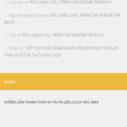
Lan anh
on
RỐI LOẠN LO ÂU, TRẦM CẢM VÀ BỆNH TIM MẠCH
Nguyễn Đăng Giang
on
RỐI LOẠN LO ÂU, TRẦM CẢM VÀ BỆNH TIM
MẠCH
Son
on
RỐI LOẠN LO ÂU, TRẦM CẢM VÀ BỆNH TIM MẠCH
Nhàn
on
TIẾP CẬN CHẨN ĐOÁN VÀ ĐIỀU TRỊ BỆNH GÚT Ở NGƯỜI
TĂNG HUYẾT ÁP TẠI TUYẾN CƠ SỞ
MORE
HƯỚNG DẪN THANH TOÁN VÀ TẢI TÀI LIỆU (CLICK VÀO ẢNH)