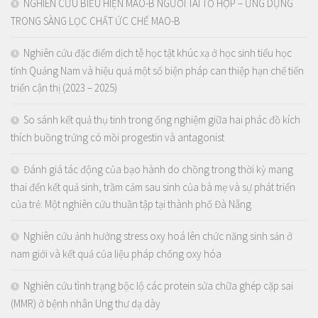
NGHIÊN CỨU BIỂU HIỆN MAO-B NGƯỜI TÁI TỔ HỢP – ỨNG DỤNG
TRONG SÀNG LỌC CHẤT ỨC CHẾ MAO-B
Nghiên cứu đặc điểm dịch tễ học tật khúc xạ ở học sinh tiểu học
tỉnh Quảng Nam và hiệu quả một số biện pháp can thiệp hạn chế tiến
triển cận thị (2023 – 2025)
So sánh kết quả thụ tinh trong ống nghiệm giữa hai phác đồ kích
thích buồng trứng có mồi progestin và antagonist
Đánh giá tác động của bạo hành do chồng trong thời kỳ mang
thai đến kết quả sinh, trầm cảm sau sinh của bà mẹ và sự phát triển
của trẻ: Một nghiên cứu thuần tập tại thành phố Đà Nẵng
Nghiên cứu ảnh hưởng stress oxy hoá lên chức năng sinh sản ở
nam giới và kết quả của liệu pháp chống oxy hóa
Nghiên cứu tình trạng bộc lộ các protein sửa chữa ghép cặp sai
(MMR) ở bệnh nhân Ung thư dạ dày