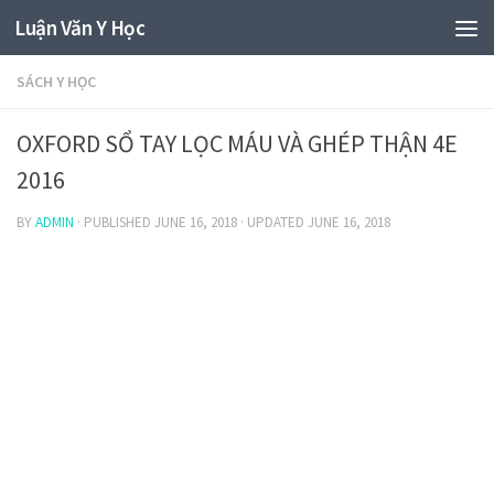
Luận Văn Y Học
SÁCH Y HỌC
OXFORD SỔ TAY LỌC MÁU VÀ GHÉP THẬN 4E
2016
BY
ADMIN
· PUBLISHED
JUNE 16, 2018
· UPDATED
JUNE 16, 2018