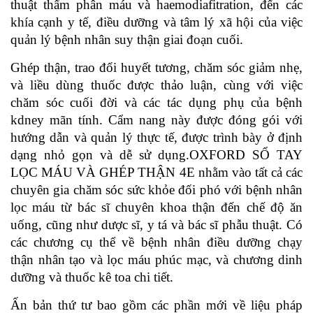
thuật thẩm phân máu và haemodiafitration, đến các
khía cạnh y tế, điều dưỡng và tâm lý xã hội của việc
quản lý bệnh nhân suy thận giai đoạn cuối.
Ghép thận, trao đổi huyết tương, chăm sóc giảm nhẹ,
và liều dùng thuốc được thảo luận, cùng với việc
chăm sóc cuối đời và các tác dụng phụ của bệnh
kdney mãn tính. Cẩm nang này được đóng gói với
hướng dẫn và quản lý thực tế, được trình bày ở định
dạng nhỏ gọn và dễ sử dụng.OXFORD SỔ TAY
LỌC MÁU VÀ GHÉP THẬN 4E nhằm vào tất cả các
chuyên gia chăm sóc sức khỏe đối phó với bệnh nhân
lọc máu từ bác sĩ chuyên khoa thận đến chế độ ăn
uống, cũng như dược sĩ, y tá và bác sĩ phẫu thuật. Có
các chương cụ thể về bệnh nhân điều dưỡng chạy
thận nhân tạo và lọc máu phúc mạc, và chương dinh
dưỡng và thuốc kê toa chi tiết.
Ấn bản thứ tư bao gồm các phần mới về liệu pháp