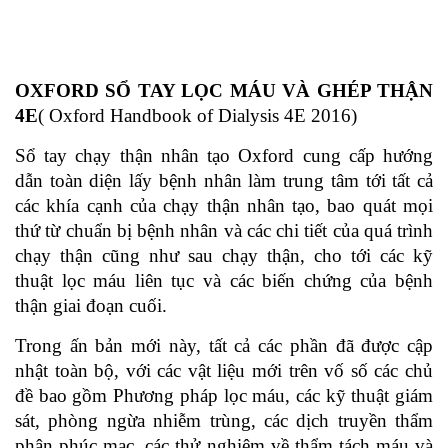
OXFORD SỔ TAY LỌC MÁU VÀ GHÉP THẬN
4E
( Oxford Handbook of Dialysis 4E 2016)
Sổ tay chạy thận nhân tạo Oxford cung cấp hướng
dẫn toàn diện lấy bệnh nhân làm trung tâm tới tất cả
các khía cạnh của chạy thận nhân tạo, bao quát mọi
thứ từ chuẩn bị bệnh nhân và các chi tiết của quá trình
chạy thận cũng như sau chạy thận, cho tới các kỹ
thuật lọc máu liên tục và các biến chứng của bệnh
thận giai đoạn cuối.
Trong ấn bản mới này, tất cả các phần đã được cập
nhật toàn bộ, với các vật liệu mới trên vố số các chủ
đề bao gồm Phương pháp lọc máu, các kỹ thuật giám
sát, phòng ngừa nhiễm trùng, các dịch truyền thẩm
phân phúc mạc, các thử nghiệm về thẩm tách máu và