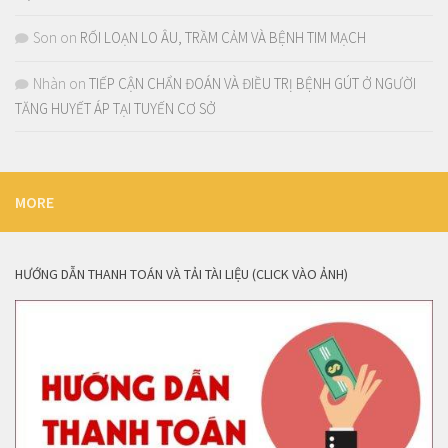
Son
on
RỐI LOẠN LO ÂU, TRẦM CẢM VÀ BỆNH TIM MẠCH
Nhàn
on
TIẾP CẬN CHẨN ĐOÁN VÀ ĐIỀU TRỊ BỆNH GÚT Ở NGƯỜI
TĂNG HUYẾT ÁP TẠI TUYẾN CƠ SỞ
MORE
HƯỚNG DẪN THANH TOÁN VÀ TẢI TÀI LIỆU (CLICK VÀO ẢNH)