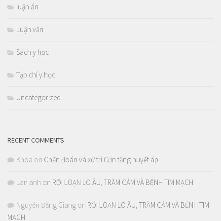
luận án
Luận văn
Sách y học
Tạp chí y học
Uncategorized
RECENT COMMENTS
Khoa
on
Chẩn đoán và xử trí Cơn tăng huyết áp
Lan anh
on
RỐI LOẠN LO ÂU, TRẦM CẢM VÀ BỆNH TIM MẠCH
Nguyễn Đăng Giang
on
RỐI LOẠN LO ÂU, TRẦM CẢM VÀ BỆNH TIM
MẠCH