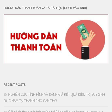
HƯỚNG DẪN THANH TOÁN VÀ TẢI TÀI LIỆU (CLICK VÀO ẢNH)
RECENT POSTS
NGHIÊN CỨU TÌNH HÌNH VÀ ĐÁNH GIÁ KẾT QUẢ ĐIỀU TRỊ SUY SINH
DỤC NAM TẠI THÀNH PHỐ CẦN THƠ
Cải cách thủ tục hành chính tại Bệnh viện đa khoa khu vực Lục