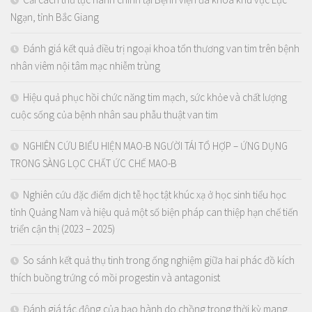
Ngạn, tỉnh Bắc Giang
Đánh giá kết quả điều trị ngoại khoa tổn thương van tim trên bệnh
nhân viêm nội tâm mạc nhiễm trùng
Hiệu quả phục hồi chức năng tim mạch, sức khỏe và chất lượng
cuộc sống của bệnh nhân sau phẫu thuật van tim
NGHIÊN CỨU BIỂU HIỆN MAO-B NGƯỜI TÁI TỔ HỢP – ỨNG DỤNG
TRONG SÀNG LỌC CHẤT ỨC CHẾ MAO-B
Nghiên cứu đặc điểm dịch tễ học tật khúc xạ ở học sinh tiểu học
tỉnh Quảng Nam và hiệu quả một số biện pháp can thiệp hạn chế tiến
triển cận thị (2023 – 2025)
So sánh kết quả thụ tinh trong ống nghiệm giữa hai phác đồ kích
thích buồng trứng có mồi progestin và antagonist
Đánh giá tác động của bạo hành do chồng trong thời kỳ mang