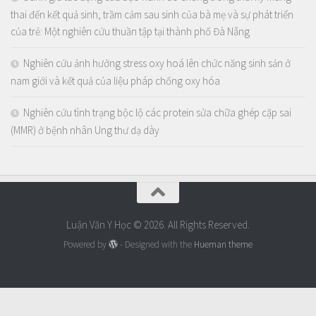
thai đến kết quả sinh, trầm cảm sau sinh của bà mẹ và sự phát triển
của trẻ: Một nghiên cứu thuần tập tại thành phố Đà Nẵng
Nghiên cứu ảnh hưởng stress oxy hoá lên chức năng sinh sản ở
nam giới và kết quả của liệu pháp chống oxy hóa
Nghiên cứu tình trạng bộc lộ các protein sửa chữa ghép cặp sai
(MMR) ở bệnh nhân Ung thư dạ dày
Luận Văn Y Học © 2026. All Rights Reserved.
Powered by
- Designed with the
Hueman theme
https://thaoduoctunhien.info/nam-
https://thaoduoctunhien.info/
dong-trung-ha-thao/