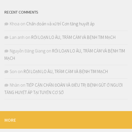
RECENT COMMENTS
Khoa
on
Chẩn đoán và xử trí Cơn tăng huyết áp
Lan anh
on
RỐI LOẠN LO ÂU, TRẦM CẢM VÀ BỆNH TIM MẠCH
Nguyễn Đăng Giang
on
RỐI LOẠN LO ÂU, TRẦM CẢM VÀ BỆNH TIM
MẠCH
Son
on
RỐI LOẠN LO ÂU, TRẦM CẢM VÀ BỆNH TIM MẠCH
Nhàn
on
TIẾP CẬN CHẨN ĐOÁN VÀ ĐIỀU TRỊ BỆNH GÚT Ở NGƯỜI
TĂNG HUYẾT ÁP TẠI TUYẾN CƠ SỞ
MORE