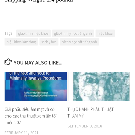
Tags:
giáo trình niệu khoa
giáo trình y học tiếng anh
niệu khoa
niệu khoa lâm sàng
sách y học
sách y học pdf tiếng anh
YOU MAY ALSO LIKE...
Giải phẫu siêu âm mặt và cổ
THỰC HÀNH PHẪU THUẬT
cho các thủ thuật xâm lấn tối
THẨM MỸ
thiểu 2021
SEPTEMBER 9, 2018
FEBRUARY 11, 2021