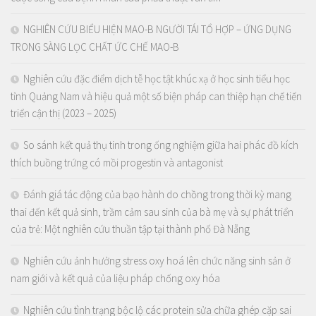
NGHIÊN CỨU BIỂU HIỆN MAO-B NGƯỜI TÁI TỔ HỢP – ỨNG DỤNG
TRONG SÀNG LỌC CHẤT ỨC CHẾ MAO-B
Nghiên cứu đặc điểm dịch tễ học tật khúc xạ ở học sinh tiểu học
tỉnh Quảng Nam và hiệu quả một số biện pháp can thiệp hạn chế tiến
triển cận thị (2023 – 2025)
So sánh kết quả thụ tinh trong ống nghiệm giữa hai phác đồ kích
thích buồng trứng có mồi progestin và antagonist
Đánh giá tác động của bạo hành do chồng trong thời kỳ mang
thai đến kết quả sinh, trầm cảm sau sinh của bà mẹ và sự phát triển
của trẻ: Một nghiên cứu thuần tập tại thành phố Đà Nẵng
Nghiên cứu ảnh hưởng stress oxy hoá lên chức năng sinh sản ở
nam giới và kết quả của liệu pháp chống oxy hóa
Nghiên cứu tình trạng bộc lộ các protein sửa chữa ghép cặp sai