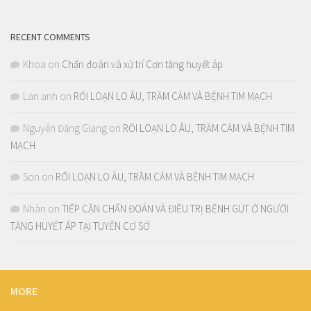
RECENT COMMENTS
Khoa
on
Chẩn đoán và xử trí Cơn tăng huyết áp
Lan anh
on
RỐI LOẠN LO ÂU, TRẦM CẢM VÀ BỆNH TIM MẠCH
Nguyễn Đăng Giang
on
RỐI LOẠN LO ÂU, TRẦM CẢM VÀ BỆNH TIM
MẠCH
Son
on
RỐI LOẠN LO ÂU, TRẦM CẢM VÀ BỆNH TIM MẠCH
Nhàn
on
TIẾP CẬN CHẨN ĐOÁN VÀ ĐIỀU TRỊ BỆNH GÚT Ở NGƯỜI
TĂNG HUYẾT ÁP TẠI TUYẾN CƠ SỞ
MORE