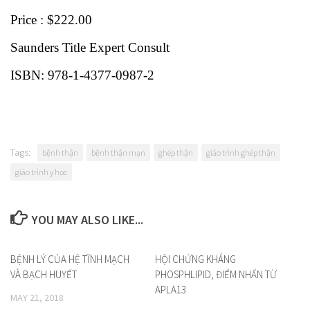
Price : $222.00
Saunders Title Expert Consult
ISBN: 978-1-4377-0987-2
Tags:
bệnh thận
bệnh thận mạn
ghép thận
giáo trình ghép thận
giáo trình y học
YOU MAY ALSO LIKE...
BỆNH LÝ CỦA HỆ TĨNH MẠCH
HỘI CHỨNG KHÁNG
VÀ BẠCH HUYẾT
PHOSPHLIPID, ĐIỂM NHẤN TỪ
APLA13
MAY 21, 2018