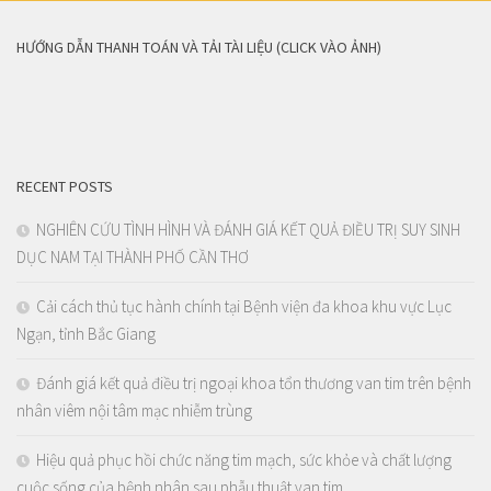
HƯỚNG DẪN THANH TOÁN VÀ TẢI TÀI LIỆU (CLICK VÀO ẢNH)
RECENT POSTS
NGHIÊN CỨU TÌNH HÌNH VÀ ĐÁNH GIÁ KẾT QUẢ ĐIỀU TRỊ SUY SINH
DỤC NAM TẠI THÀNH PHỐ CẦN THƠ
Cải cách thủ tục hành chính tại Bệnh viện đa khoa khu vực Lục
Ngạn, tỉnh Bắc Giang
Đánh giá kết quả điều trị ngoại khoa tổn thương van tim trên bệnh
nhân viêm nội tâm mạc nhiễm trùng
Hiệu quả phục hồi chức năng tim mạch, sức khỏe và chất lượng
cuộc sống của bệnh nhân sau phẫu thuật van tim