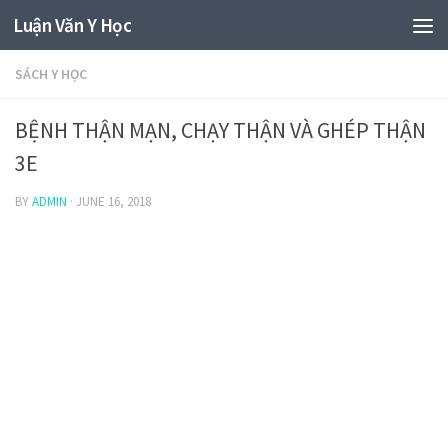
Luận Văn Y Học
SÁCH Y HỌC
BỆNH THẬN MẠN, CHẠY THẬN VÀ GHÉP THẬN
3E
BY
ADMIN
·
JUNE 16, 2018