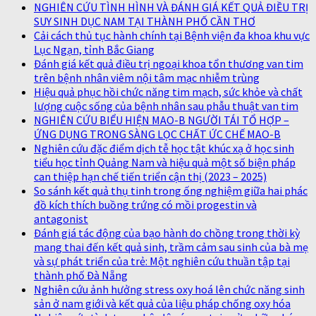
NGHIÊN CỨU TÌNH HÌNH VÀ ĐÁNH GIÁ KẾT QUẢ ĐIỀU TRỊ
SUY SINH DỤC NAM TẠI THÀNH PHỐ CẦN THƠ
Cải cách thủ tục hành chính tại Bệnh viện đa khoa khu vực
Lục Ngạn, tỉnh Bắc Giang
Đánh giá kết quả điều trị ngoại khoa tổn thương van tim
trên bệnh nhân viêm nội tâm mạc nhiễm trùng
Hiệu quả phục hồi chức năng tim mạch, sức khỏe và chất
lượng cuộc sống của bệnh nhân sau phẫu thuật van tim
NGHIÊN CỨU BIỂU HIỆN MAO-B NGƯỜI TÁI TỔ HỢP –
ỨNG DỤNG TRONG SÀNG LỌC CHẤT ỨC CHẾ MAO-B
Nghiên cứu đặc điểm dịch tễ học tật khúc xạ ở học sinh
tiểu học tỉnh Quảng Nam và hiệu quả một số biện pháp
can thiệp hạn chế tiến triển cận thị (2023 – 2025)
So sánh kết quả thụ tinh trong ống nghiệm giữa hai phác
đồ kích thích buồng trứng có mồi progestin và
antagonist
Đánh giá tác động của bạo hành do chồng trong thời kỳ
mang thai đến kết quả sinh, trầm cảm sau sinh của bà mẹ
và sự phát triển của trẻ: Một nghiên cứu thuần tập tại
thành phố Đà Nẵng
Nghiên cứu ảnh hưởng stress oxy hoá lên chức năng sinh
sản ở nam giới và kết quả của liệu pháp chống oxy hóa