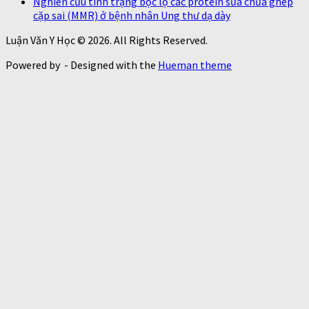
Nghiên cứu tình trạng bộc lộ các protein sửa chữa ghép
cặp sai (MMR) ở bệnh nhân Ung thư dạ dày
Luận Văn Y Học © 2026. All Rights Reserved.
Powered by
- Designed with the
Hueman theme
https://thaoduoctunhien.info/nam-
https://thaoduoctunhi
dong-trung-ha-thao/