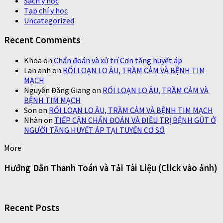
Sách y học
Tạp chí y học
Uncategorized
Recent Comments
Khoa
on
Chẩn đoán và xử trí Cơn tăng huyết áp
Lan anh
on
RỐI LOẠN LO ÂU, TRẦM CẢM VÀ BỆNH TIM
MẠCH
Nguyễn Đăng Giang
on
RỐI LOẠN LO ÂU, TRẦM CẢM VÀ
BỆNH TIM MẠCH
Son
on
RỐI LOẠN LO ÂU, TRẦM CẢM VÀ BỆNH TIM MẠCH
Nhàn
on
TIẾP CẬN CHẨN ĐOÁN VÀ ĐIỀU TRỊ BỆNH GÚT Ở
NGƯỜI TĂNG HUYẾT ÁP TẠI TUYẾN CƠ SỞ
More
Hướng Dẫn Thanh Toán và Tải Tài Liệu (Click vào ảnh)
Recent Posts