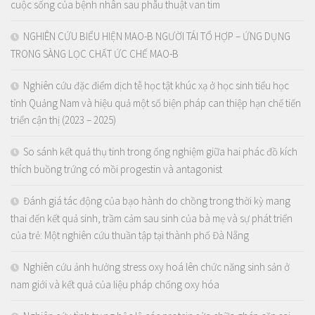
cuộc sống của bệnh nhân sau phẫu thuật van tim
NGHIÊN CỨU BIỂU HIỆN MAO-B NGƯỜI TÁI TỔ HỢP – ỨNG DỤNG
TRONG SÀNG LỌC CHẤT ỨC CHẾ MAO-B
Nghiên cứu đặc điểm dịch tễ học tật khúc xạ ở học sinh tiểu học
tỉnh Quảng Nam và hiệu quả một số biện pháp can thiệp hạn chế tiến
triển cận thị (2023 – 2025)
So sánh kết quả thụ tinh trong ống nghiệm giữa hai phác đồ kích
thích buồng trứng có mồi progestin và antagonist
Đánh giá tác động của bạo hành do chồng trong thời kỳ mang
thai đến kết quả sinh, trầm cảm sau sinh của bà mẹ và sự phát triển
của trẻ: Một nghiên cứu thuần tập tại thành phố Đà Nẵng
Nghiên cứu ảnh hưởng stress oxy hoá lên chức năng sinh sản ở
nam giới và kết quả của liệu pháp chống oxy hóa