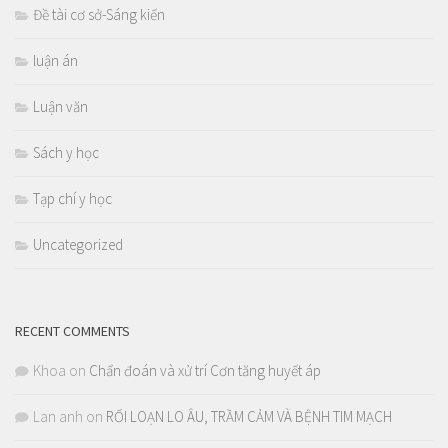
Đề tài cơ sở-Sáng kiến
luận án
Luận văn
Sách y học
Tạp chí y học
Uncategorized
RECENT COMMENTS
Khoa
on
Chẩn đoán và xử trí Cơn tăng huyết áp
Lan anh
on
RỐI LOẠN LO ÂU, TRẦM CẢM VÀ BỆNH TIM MẠCH