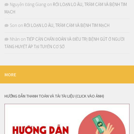
Nguyễn Đăng Giang
on
RỐI LOẠN LO ÂU, TRẦM CẢM VÀ BỆNH TIM
MẠCH
Son
on
RỐI LOẠN LO ÂU, TRẦM CẢM VÀ BỆNH TIM MẠCH
Nhàn
on
TIẾP CẬN CHẨN ĐOÁN VÀ ĐIỀU TRỊ BỆNH GÚT Ở NGƯỜI
TĂNG HUYẾT ÁP TẠI TUYẾN CƠ SỞ
MORE
HƯỚNG DẪN THANH TOÁN VÀ TẢI TÀI LIỆU (CLICK VÀO ẢNH)