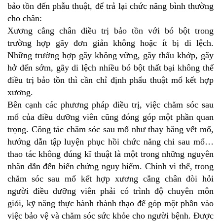
bảo tồn đến phẫu thuật, để trả lại chức năng bình thường
cho chân:
Xương cẳng chân điều trị bảo tồn với bó bột trong
trường hợp gãy đơn giản không hoặc ít bị di lệch.
Những trường hợp gãy không vững, gãy thấu khớp, gãy
hở đến sớm, gãy di lệch nhiều bó bột thất bại không thể
điều trị bảo tồn thì cần chỉ định phẩu thuật mổ kết hợp
xương.
Bên cạnh các phương pháp điều trị, việc chăm sóc sau
mổ của điều dưỡng viên cũng đóng góp một phần quan
trọng. Công tác chăm sóc sau mổ như thay băng vết mổ,
hướng dẫn tập luyện phục hồi chức năng chi sau mổ…
thao tác không đúng kĩ thuật là một trong những nguyên
nhân dẫn đến biến chứng nguy hiểm. Chính vì thế, trong
chăm sóc sau mổ kết hợp xương cẳng chân đòi hỏi
người điều dưỡng viên phải có trình độ chuyên môn
giỏi, kỹ năng thực hành thành thạo để góp một phần vào
việc bảo vệ và chăm sóc sức khỏe cho người bệnh. Được