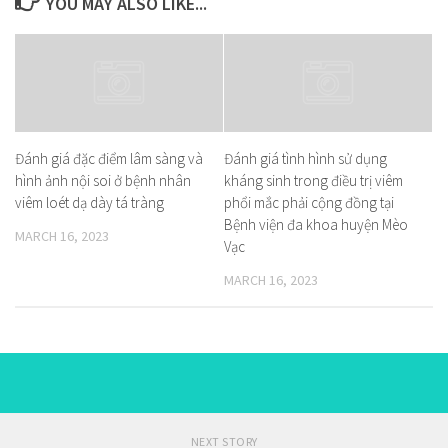
YOU MAY ALSO LIKE...
Đánh giá đặc điểm lâm sàng và
Đánh giá tình hình sử dụng
hình ảnh nội soi ở bệnh nhân
kháng sinh trong điều trị viêm
viêm loét dạ dày tá tràng
phổi mắc phải cộng đồng tại
Bệnh viện đa khoa huyện Mèo
MARCH 16, 2023
Vạc
MARCH 16, 2023
NEXT STORY