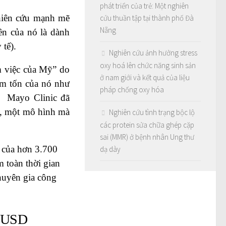
phát triển của trẻ: Một nghiên
ghiên cứu mạnh mẽ
cứu thuần tập tại thành phố Đà
Nẵng
ên của nó là dành
 tế).
Nghiên cứu ảnh hưởng stress
oxy hoá lên chức năng sinh sản
m việc của Mỹ” do
ở nam giới và kết quả của liệu
êm tốn của nó như
pháp chống oxy hóa
i, Mayo Clinic đã
ỹ, một mô hình mà
Nghiên cứu tình trạng bộc lộ
các protein sửa chữa ghép cặp
sai (MMR) ở bệnh nhân Ung thư
 của hơn 3.700
dạ dày
m toàn thời gian
huyên gia công
0 USD