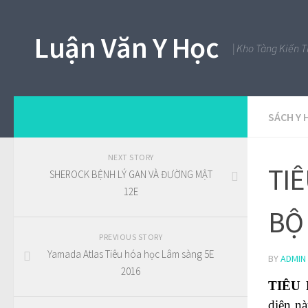
Luận Văn Y Học
| Kho Tàng Kiến 
SÁCH Y 
NEXT STORY
TI
SHEROCK BỆNH LÝ GAN VÀ ĐƯỜNG MẬT
12E
BỘ
PREVIOUS STORY
Yamada Atlas Tiêu hóa học Lâm sàng 5E
BY
ADMIN
2016
TIÊU
diện nà