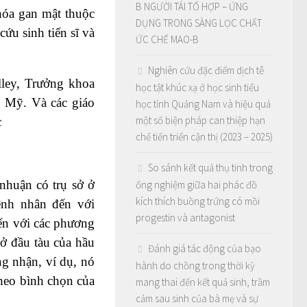
B NGƯỜI TÁI TỔ HỢP – ỨNG
 hóa gan mật thuộc
DỤNG TRONG SÀNG LỌC CHẤT
ứu sinh tiến sĩ và
ỨC CHẾ MAO-B
Nghiên cứu đặc điểm dịch tễ
alley, Trưởng khoa
học tật khúc xạ ở học sinh tiểu
, Mỹ. Và các giáo
học tỉnh Quảng Nam và hiệu quả
một số biện pháp can thiệp hạn
c
chế tiến triển cận thị (2023 – 2025)
So sánh kết quả thụ tinh trong
nhuận có trụ sở ở
ống nghiệm giữa hai phác đồ
kích thích buồng trứng có mồi
Bệnh nhân đến với
progestin và antagonist
đến với các phương
 ở đầu tàu của hầu
Đánh giá tác động của bạo
ng nhận, ví dụ, nó
hành do chồng trong thời kỳ
heo bình chọn của
mang thai đến kết quả sinh, trầm
cảm sau sinh của bà mẹ và sự