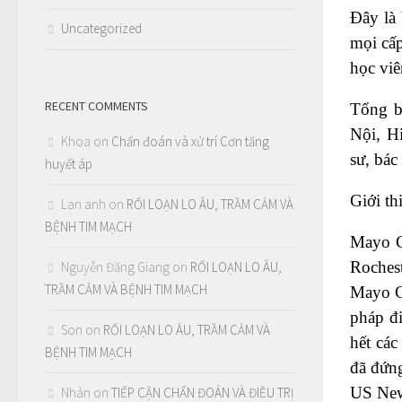
Đây là 
Uncategorized
mọi cấp
học viê
RECENT COMMENTS
Tổng bi
Nội, H
Khoa
on
Chẩn đoán và xử trí Cơn tăng
sư, bác
huyết áp
Giới th
Lan anh
on
RỐI LOẠN LO ÂU, TRẦM CẢM VÀ
BỆNH TIM MẠCH
Mayo Cl
Roches
Nguyễn Đăng Giang
on
RỐI LOẠN LO ÂU,
TRẦM CẢM VÀ BỆNH TIM MẠCH
Mayo Cl
pháp đi
Son
on
RỐI LOẠN LO ÂU, TRẦM CẢM VÀ
hết các
BỆNH TIM MẠCH
đã đứng
US New
Nhàn
on
TIẾP CẬN CHẨN ĐOÁN VÀ ĐIỀU TRỊ