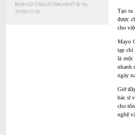
BỆNH GÚT Ở NGƯỜI TĂNG HUYẾT ÁP TẠI
Tạo ra
TUYẾN CƠ SỞ
được c
cho việ
Mayo Cl
tạp chí
là một
nhanh 
ngày na
Giờ đây
bác sĩ 
cho tổn
nghệ và