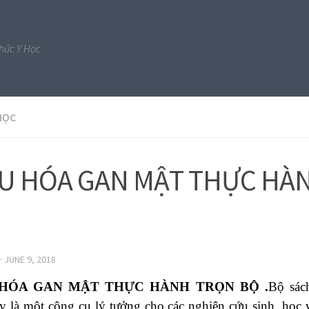
Thức Y Học
HỌC
ÊU HÓA GAN MẬT THỰC HÀ
·
JUNE 9, 2018
 HÓA GAN MẬT THỰC HÀNH TRỌN BỘ .
Bộ sác
y là một công cụ lý tưởng cho các nghiên cứu sinh, học 