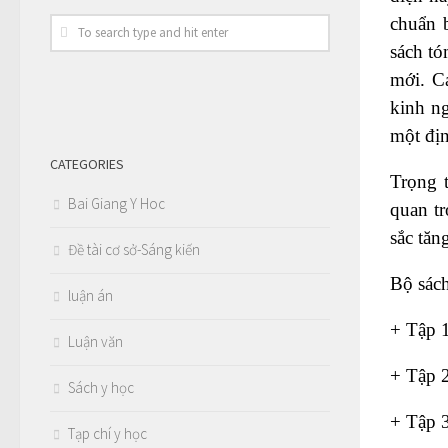
chuẩn b
sách tó
mới. Cá
kinh ng
một đị
CATEGORIES
Trọng t
Bai Giang Y Hoc
quan t
sắc tăn
Đề tài cơ sở-Sáng kiến
Bộ sách
luận án
+ Tập 1
Luận văn
+ Tập 2
Sách y học
+ Tập 3
Tạp chí y học