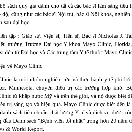
bộ sách quý giá dành cho tất cả các bác sĩ lâm sàng tiêu
 độ, cũng như các bác sĩ Nội trú, bác sĩ Nội khoa, nghiên c
n sau đại học.
ên tập : Giáo sư, Viện sĩ, Tiến sĩ, Bác sĩ Nicholas J. T
iệu trưởng Trường Đại học Y khoa Mayo Clinic, Florida
 sĩ đến từ Đại học và Các trung tâm Y tế thuộc Mayo Clini
iệu về Mayo Clinic
inic là một nhóm nghiên cứu và thực hành y tế phi lợi 
ter, Minnesota, chuyên điều trị các trường hợp khó. 
inic từ khắp nước Mỹ và trên thế giới, và nó được biết 
ều trị sáng tạo và hiệu quả. Mayo Clinic được biết đến là
 danh sách tiêu chuẩn chất lượng Y tế và dịch vụ được cô
 đầu Danh sách “Bệnh viện tốt nhất” trong hơn 20 năm t
s & World Report.