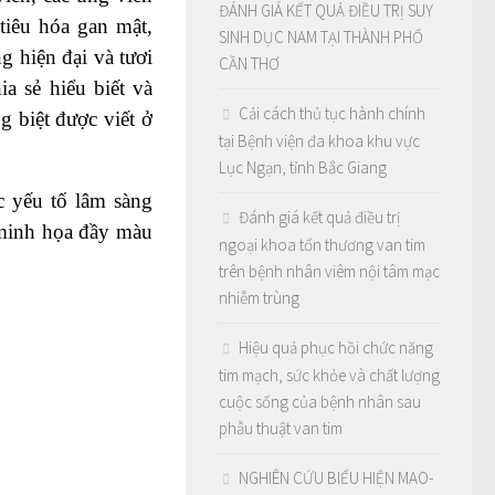
ĐÁNH GIÁ KẾT QUẢ ĐIỀU TRỊ SUY
tiêu hóa gan mật,
SINH DỤC NAM TẠI THÀNH PHỐ
g hiện đại và tươi
CẦN THƠ
a sẻ hiểu biết và
Cải cách thủ tục hành chính
 biệt được viết ở
tại Bệnh viện đa khoa khu vực
Lục Ngạn, tỉnh Bắc Giang
c yếu tố lâm sàng
Đánh giá kết quả điều trị
 minh họa đầy màu
ngoại khoa tổn thương van tim
trên bệnh nhân viêm nội tâm mạc
nhiễm trùng
Hiệu quả phục hồi chức năng
tim mạch, sức khỏe và chất lượng
cuộc sống của bệnh nhân sau
phẫu thuật van tim
NGHIÊN CỨU BIỂU HIỆN MAO-