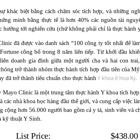
 sự khác biệt bằng cách chăm sóc tích hợp, và những n
hứng minh bằng thực tế là hơn 40% các nguồn tài nguy
c hướng tới nghiên cứu (chứ không phải chỉ là thực hành y
inic đã được vào danh sách “100 công ty tốt nhất để là
 Fortune công bố trong 8 năm liên tiếp. Từ khởi đầu khi
 liên doanh gia đình giữa một người cha và hai con tra
chóng trở thành nhóm thực hành tích hợp đầu tiên của M
Y khoa ở Hoa Kỳ.
y đã trở thành tiêu chuẩn cho thực hành
 Mayo Clinic là một trung tâm thực hành Y khoa tích hợp
và các nhà khoa học hàng đầu thế giới, và cung cấp việc là
g cộng hơn 56.000 người bao gồm cả y tá, sinh viên và c
 kỹ thuật Y Sinh.
List Price:
$438.0