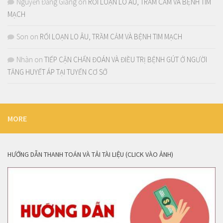
Nguyễn Đăng Giang
on
RỐI LOẠN LO ÂU, TRẦM CẢM VÀ BỆNH TIM
MẠCH
Son
on
RỐI LOẠN LO ÂU, TRẦM CẢM VÀ BỆNH TIM MẠCH
Nhàn
on
TIẾP CẬN CHẨN ĐOÁN VÀ ĐIỀU TRỊ BỆNH GÚT Ở NGƯỜI
TĂNG HUYẾT ÁP TẠI TUYẾN CƠ SỞ
MORE
HƯỚNG DẪN THANH TOÁN VÀ TẢI TÀI LIỆU (CLICK VÀO ẢNH)