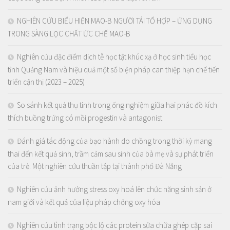
NGHIÊN CỨU BIỂU HIỆN MAO-B NGƯỜI TÁI TỔ HỢP – ỨNG DỤNG
TRONG SÀNG LỌC CHẤT ỨC CHẾ MAO-B
Nghiên cứu đặc điểm dịch tễ học tật khúc xạ ở học sinh tiểu học
tỉnh Quảng Nam và hiệu quả một số biện pháp can thiệp hạn chế tiến
triển cận thị (2023 – 2025)
So sánh kết quả thụ tinh trong ống nghiệm giữa hai phác đồ kích
thích buồng trứng có mồi progestin và antagonist
Đánh giá tác động của bạo hành do chồng trong thời kỳ mang
thai đến kết quả sinh, trầm cảm sau sinh của bà mẹ và sự phát triển
của trẻ: Một nghiên cứu thuần tập tại thành phố Đà Nẵng
Nghiên cứu ảnh hưởng stress oxy hoá lên chức năng sinh sản ở
nam giới và kết quả của liệu pháp chống oxy hóa
Nghiên cứu tình trạng bộc lộ các protein sửa chữa ghép cặp sai