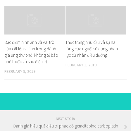
Đặc điểm hình ảnh và vai trò
Thực trạng nhu cầu và sự hài
của cắt lớp vi tính trong đánh
lòng của người sử dụng nhân
giá ung thư phổi không tế bào
lực cử nhân điều dưỡng
nhỏ trước và sau điều trị
FEBRUARY 1, 2019
FEBRUARY 9, 2019
NEXT STORY
Đánh giá hiệu quả điều trị phác đồ gemcitabine-carboplatin