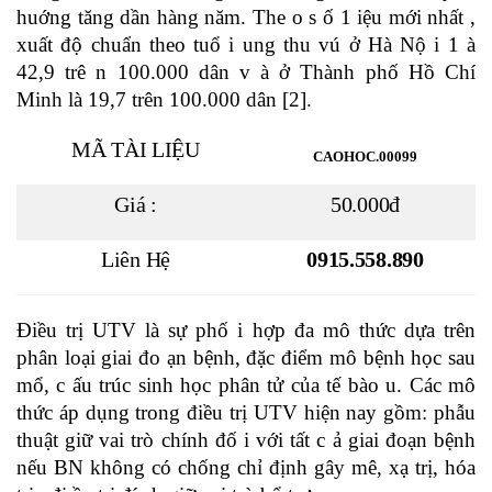
huớng tăng dần hàng năm. The o s ố 1 iệu mới nhất ,
xuất độ chuẩn theo tuổ i ung thu vú ở Hà Nộ i 1 à
42,9 trê n 100.000 dân v à ở Thành phố Hồ Chí
Minh là 19,7 trên 100.000 dân [2].
MÃ TÀI LIỆU
CAOHOC.00099
Giá :
50.000đ
Liên Hệ
0915.558.890
Điều trị UTV là sự phố i hợp đa mô thức dựa trên
phân loại giai đo ạn bệnh, đặc điểm mô bệnh học sau
mổ, c ấu trúc sinh học phân tử của tế bào u. Các mô
thức áp dụng trong điều trị UTV hiện nay gồm: phẫu
thuật giữ vai trò chính đố i với tất c ả giai đoạn bệnh
nếu BN không có chống chỉ định gây mê, xạ trị, hóa