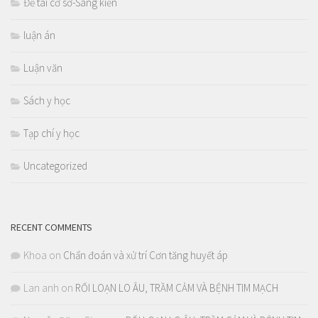
Đề tài cơ sở-Sáng kiến
luận án
Luận văn
Sách y học
Tạp chí y học
Uncategorized
RECENT COMMENTS
Khoa
on
Chẩn đoán và xử trí Cơn tăng huyết áp
Lan anh
on
RỐI LOẠN LO ÂU, TRẦM CẢM VÀ BỆNH TIM MẠCH