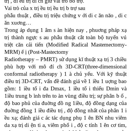
trị , đi ều trị đí ch giữ vai trò bổ trợ.
Vai trò của x trị ều trị ều trị b trợ sau
phẫu thuật , điều trị triệu chứng v ới di c ăn não , di c
ăn xuơng…
Trong áp dụng 1 âm s àn hiện nay , phuơng pháp xạ
trị thành ngực s au phẫu thuật cắt toàn bộ tuyến vú
triệt căn cải tiến (Modified Radical Mastemectomy-
MRM) ế ị (Post-Mastectomy
Radiotherapy – PMRT) sử dụng kĩ thuật xạ trị 3 chiều
phù hợp với mô đí ch 3D-CRT(three-dimensional
conformal radiotherapy ) 1 à chủ yếu. Với kỹ thuật
điều trị 3D-CRT, vấn đề đánh giá về 1 iều 1 uợng bao
gồm: 1 iều tố i đa Dmax, 1 iều tố i thiểu Dmin và
1iều trung b ình trên to àn vùng điều trị; sự phân b ố ,
độ bao phủ của đuờng đồ ng 1iều, độ đồng dạng của
đuờng đồng 1 iều điều trị , độ đồng nhất của phân 1 i
ều xạ; đánh giá c ác tác dụng phụ 1 ên BN nhu viêm
da xạ trị di ện ti a, viêm phổ i , độ c tính 1 ên cơ tim,