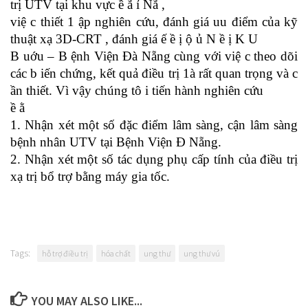
trị UTV tại khu vực ề ẵ ỉ Nẵ ,
việ c thiết 1 ập nghiên cứu, đánh giá uu điểm của kỹ
thuật xạ 3D-CRT , đánh giá ế ề ị ộ ủ N ề ị K U
B uớu – B ệnh Viện Đà Nẵng cùng với việ c theo dõi
các b iến chứng, kết quả điều trị 1à rất quan trọng và c
ần thiết. Vì vậy chúng tô i tiến hành nghiên cứu
ề ằ
1. Nhận xét một số đặc điểm lâm sàng, cận lâm sàng
bệnh nhân UTV tại Bệnh Viện Đ Nẵng.
2. Nhận xét một số tác dụng phụ cấp tính của điều trị
xạ trị bổ trợ bằng máy gia tốc.
Tags:
hỗ trợ điều trị
hóa chất
ung thư
ung thư vú
YOU MAY ALSO LIKE...