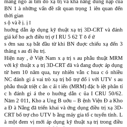
màng ngo ài tim do xạ trị và khả năng dung nạp của
BN 1 à những vấn đề rất quan trọng 1 iên quan đến
thời gian
s ộ và ề ị. ị ĩ
huớng dẫn áp dụng kỹ thuật xạ trị 3D-CRT và đánh
giá kế ho ạch điều trị ợ I RU 5 62 T õ ế ứ
s ớm sau xạ bắt đầu từ khi BN đuợc chiếu xạ đến 3
tháng s au đi ều trị.
Hiện nay , ở Việt Nam x ạ trị s au phẫu thuật MRM
với kỹ thuật x ạ trị 3D-CRT đã và đang đuợc áp dụng
từ hem 10 năm qua, tuy nhiên vẫn c hua c ó nhiều
NC đánh gi á vai trò xạ trị bổ trợ đố i với UTV s au
phẫu thuật triệt c ân c ải t iến (MRM) đặc b iệt phân tí
c h đánh gi á the o huớng dẫn c ủa I CRU 50/62.
Näm 2 011, Kho a Ung B uớu – B ệnh Viện Đ a Kho
a Đ à Nẵng đã triển khai và ứng dụng điều trị xạ 3D-
CRT bổ trợ cho UTV b ằng máy gia tố c tuyến tính. L
à một đem vị mới áp dụng kỹ thuật xạ trị trong điều