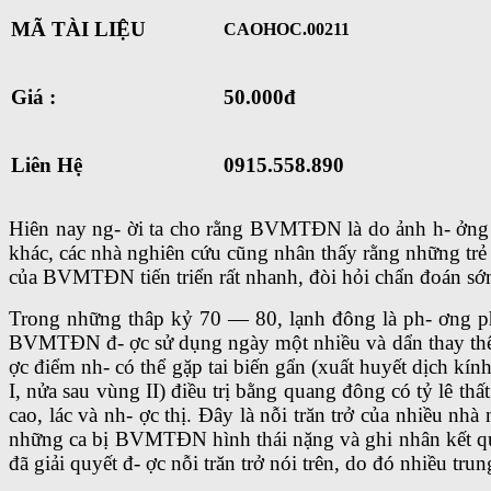
MÃ TÀI LIỆU
CAOHOC.00211
Giá :
50.000đ
Liên Hệ
0915.558.890
Hiên nay ng- ời ta cho rằng BVMTĐN là do ảnh h- ởng t
khác, các nhà nghiên cứu cũng nhân thấy rằng những trẻ 
của BVMTĐN tiến triển rất nhanh, đòi hỏi chẩn đoán sớm,
Trong những thâp kỷ 70 — 80, lạnh đông là ph- ơng pháp
BVMTĐN đ- ợc sử dụng ngày một nhiều và dẩn thay thế 
ợc điểm nh- có thể gặp tai biến gẩn (xuất huyết dịch k
I, nửa sau vùng II) điều trị bằng quang đông có tỷ lê thấ
cao, lác và nh- ợc thị. Đây là nỗi trăn trở của nhiều nh
những ca bị BVMTĐN hình thái nặng và ghi nhân kết quả
đã giải quyết đ- ợc nỗi trăn trở nói trên, do đó nhiều t