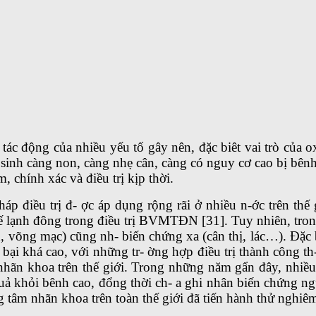
ác động của nhiều yếu tố gây nên, đặc biêt vai trò củ
sinh càng non, càng nhẹ cân, càng có nguy cơ cao bị bênh 
 chính xác và điều trị kịp thời.
 điều trị đ- ợc áp dụng rộng rãi ở nhiều n-ớc trên thế
lạnh đông trong điều trị BVMTĐN [31]. Tuy nhiên, trong
ính, võng mạc) cũng nh- biến chứng xa (cân thị, lác…). Đ
t bại khá cao, với những tr- ờng hợp điều trị thành công th
à nhãn khoa trên thế giới. Trong những năm gẩn đây, nhiều
 khỏi bênh cao, đổng thời ch- a ghi nhân biến chứng ngu
rung tâm nhãn khoa trên toàn thế giới đã tiến hành thử ng