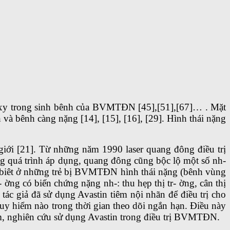
a oxy trong sinh bênh của BVMTĐN [45],[51],[67]… . Mặt
và bênh càng nặng [14], [15], [16], [29]. Hình thái nặng
 giới [21]. Từ những năm 1990 laser quang đông điều trị
 quá trình áp dụng, quang đông cũng bộc lộ một số nh-
ặc biêt ở những trẻ bị BVMTĐN hình thái nặng (bênh vùng
- ờng có biến chứng nặng nh-: thu hẹp thị tr- ờng, cân thị
 tác giả đã sử dụng Avastin tiêm nội nhãn để điều trị cho
y hiểm nào trong thời gian theo dõi ngắn hạn. Điều này
hiêm, nghiên cứu sử dụng Avastin trong điều trị BVMTĐN.