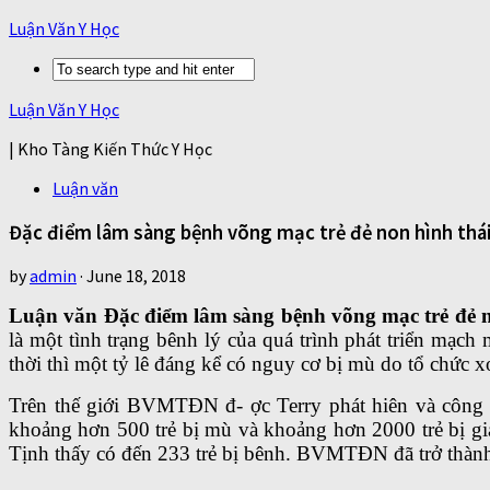
Luận Văn Y Học
Luận Văn Y Học
| Kho Tàng Kiến Thức Y Học
Luận văn
Đặc điểm lâm sàng bệnh võng mạc trẻ đẻ non hình thái 
by
admin
·
June 18, 2018
Luận văn Đặc điểm lâm sàng bệnh võng mạc trẻ đẻ no
là một tình trạng bênh lý của quá trình phát triển mạch
thời thì một tỷ lê đáng kể có nguy cơ bị mù do tổ chức
Trên thế giới BVMTĐN đ- ợc Terry phát hiên và công 
khoảng hơn 500 trẻ bị mù và khoảng hơn 2000 trẻ bị g
Tịnh thấy có đến 233 trẻ bị bênh. BVMTĐN đã trở thành m