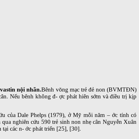
vastin nội nhãn.
Bênh võng mạc trẻ đẻ non (BVMTĐN)
 cân. Nếu bênh không đ- ợc phát hiên sớm và điều trị kịp
ứu của Dale Phelps (1979), ở Mỹ mỗi năm – ớc tính có
m qua nghiên cứu 590 trẻ sinh non nhẹ cân Nguyễn Xuân
 các n- ớc phát triển [25], [30].