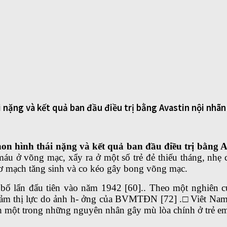
nặng và kết quả ban đầu điều trị bằng Avastin nội nhãn
n hình thái nặng và kết quả ban đầu điều trị bằng A
 máu ở võng mạc, xẩy ra ở một số trẻ đẻ thiếu tháng, nhẹ
 xơ mạch tăng sinh và co kéo gây bong võng mạc.
bố lẩn đẩu tiên vào năm 1942 [60].. Theo một nghiên c
iảm thị lực do ảnh h- ởng của BVMTĐN [72] .□ Viêt Na
ột trong những nguyên nhân gây mù lòa chính ở trẻ em tại