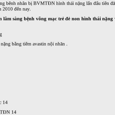
hững bênh nhân bị BVMTĐN hình thái nặng lẩn đẩu tiên đã
m 2010 đến nay.
 lâm sàng bệnh võng mạc trẻ đẻ non hình thái nặng 
g
nặng bằng tiêm avastin nội nhãn .
c 14
VMTĐN 14