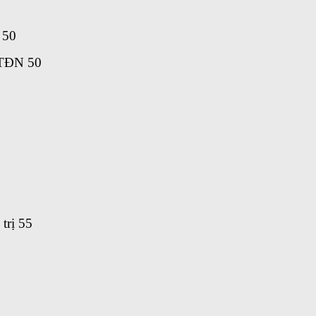
 50
MTĐN 50
 trị 55