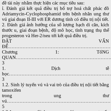
đề tài này nhằm thực hiện các mục tiêu sau:
ỉ. Đánh giá kết quả điều trị bổ trợ hoá chất phác đồ
Adriamycin-Cyclophosphamid trên bệnh nhân ung thư
vú giai đoạn II-III với ER dương tính có điều trị nội tiết.
2. Đánh giá ảnh hưởng của số lượng hạch di căn, kích
thước u, giai đoạn bệnh, độ mô học, tình trạng thụ thể
progesteron và Her-2/neu tới kết quả điều trị.
ĐẶT VẤN
ĐỂ…………………………………………………………
Chương 1: TổNG
QUAN…………………………………………………
3
1. Dịch tễ
học………………………………………………………
3
1.2. Sinh lý tuyến vú và vai trò của điều trị nội tiết bằng
tamoxifen
trong ung thư
vú………………………………………………………
5