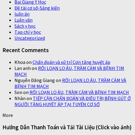
Bai Giang Y Hoc
Đề tài cơ sở-Sáng kiến
luận án
Luận văn
Sách y học
Tạp chí y học
Uncategorized
Recent Comments
Khoa
on
Chẩn đoán và xử trí Cơn tăng huyết áp
Lan anh
on
RỐI LOẠN LO ÂU, TRẦM CẢM VÀ BỆNH TIM
MẠCH
Nguyễn Đăng Giang
on
RỐI LOẠN LO ÂU, TRẦM CẢM VÀ
BỆNH TIM MẠCH
Son
on
RỐI LOẠN LO ÂU, TRẦM CẢM VÀ BỆNH TIM MẠCH
Nhàn
on
TIẾP CẬN CHẨN ĐOÁN VÀ ĐIỀU TRỊ BỆNH GÚT Ở
NGƯỜI TĂNG HUYẾT ÁP TẠI TUYẾN CƠ SỞ
More
Hướng Dẫn Thanh Toán và Tải Tài Liệu (Click vào ảnh)