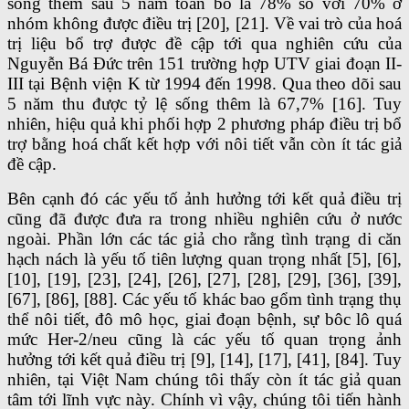
sống thêm sau 5 năm toàn bô là 78% so với 70% ở
nhóm không được điều trị [20], [21]. Về vai trò của hoá
trị liệu bổ trợ được đề cập tới qua nghiên cứu của
Nguyễn Bá Đức trên 151 trường hợp UTV giai đoạn II-
III tại Bệnh viện K từ 1994 đến 1998. Qua theo dõi sau
5 năm thu được tỷ lệ sống thêm là 67,7% [16]. Tuy
nhiên, hiệu quả khi phối hợp 2 phương pháp điều trị bổ
trợ bằng hoá chất kết hợp với nôi tiết vẫn còn ít tác giả
đề cập.
Bên cạnh đó các yếu tố ảnh hưởng tới kết quả điều trị
cũng đã được đưa ra trong nhiều nghiên cứu ở nước
ngoài. Phần lớn các tác giả cho rằng tình trạng di căn
hạch nách là yếu tố tiên lượng quan trọng nhất [5], [6],
[10], [19], [23], [24], [26], [27], [28], [29], [36], [39],
[67], [86], [88]. Các yếu tố khác bao gổm tình trạng thụ
thể nôi tiết, đô mô học, giai đoạn bệnh, sự bôc lô quá
mức Her-2/neu cũng là các yếu tố quan trọng ảnh
hưởng tới kết quả điều trị [9], [14], [17], [41], [84]. Tuy
nhiên, tại Việt Nam chúng tôi thấy còn ít tác giả quan
tâm tới lĩnh vực này. Chính vì vậy, chúng tôi tiến hành