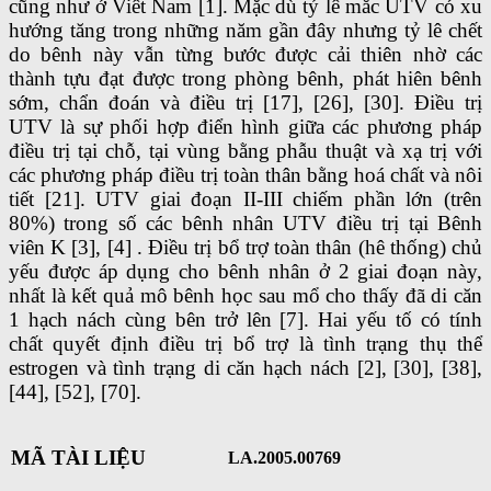
cũng như ở Viêt Nam [1]. Mặc dù tỷ lê mắc UTV có xu
hướng tăng trong những năm gần đây nhưng tỷ lê chết
do bênh này vẫn từng bước được cải thiên nhờ các
thành tựu đạt được trong phòng bênh, phát hiên bênh
sớm, chẩn đoán và điều trị [17], [26], [30]. Điều trị
UTV là sự phối hợp điển hình giữa các phương pháp
điều trị tại chỗ, tại vùng bằng phẫu thuật và xạ trị với
các phương pháp điều trị toàn thân bằng hoá chất và nôi
tiết [21]. UTV giai đoạn II-III chiếm phần lớn (trên
80%) trong số các bênh nhân UTV điều trị tại Bênh
viên K [3], [4] . Điều trị bổ trợ toàn thân (hê thống) chủ
yếu được áp dụng cho bênh nhân ở 2 giai đoạn này,
nhất là kết quả mô bênh học sau mổ cho thấy đã di căn
1 hạch nách cùng bên trở lên [7]. Hai yếu tố có tính
chất quyết định điều trị bổ trợ là tình trạng thụ thể
estrogen và tình trạng di căn hạch nách [2], [30], [38],
[44], [52], [70].
MÃ TÀI LIỆU
LA.2005.00769