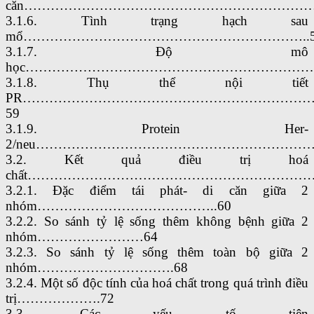
căn……………………………………………………………
3.1.6. Tình trạng hạch sau
mổ………………………………………………………..5
3.1.7. Độ mô
học…………………………………………………………
3.1.8. Thụ thể nội tiết
PR………………………………………………………
59
3.1.9. Protein Her-
2/neu…………………………………………………………
3.2. Kết quả điều trị hoá
chất…………………………………………………………
3.2.1. Đặc điểm tái phát- di căn giữa 2
nhóm…………………………………..60
3.2.2. So sánh tỷ lệ sống thêm không bệnh giữa 2
nhóm……………………64
3.2.3. So sánh tỷ lệ sống thêm toàn bộ giữa 2
nhóm………………………….68
3.2.4. Một số độc tính của hoá chất trong quá trình điều
trị……………….72
3.3. Các yếu tố tiên