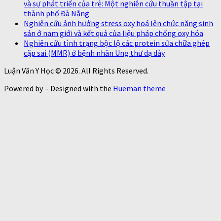
và sự phát triển của trẻ: Một nghiên cứu thuần tập tại
thành phố Đà Nẵng
Nghiên cứu ảnh hưởng stress oxy hoá lên chức năng sinh
sản ở nam giới và kết quả của liệu pháp chống oxy hóa
Nghiên cứu tình trạng bộc lộ các protein sửa chữa ghép
cặp sai (MMR) ở bệnh nhân Ung thư dạ dày
Luận Văn Y Học © 2026. All Rights Reserved.
Powered by
- Designed with the
Hueman theme
https://thaoduoctunhien.info/nam-
https://thaoduoctunhi
dong-trung-ha-thao/