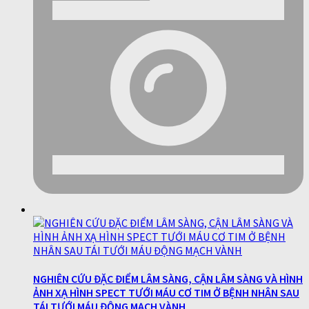
NGHIÊN CỨU ĐẶC ĐIỂM LÂM SÀNG, CẬN LÂM SÀNG VÀ HÌNH
ẢNH XẠ HÌNH SPECT TƯỚI MÁU CƠ TIM Ở BỆNH NHÂN SAU
TÁI TƯỚI MÁU ĐỘNG MẠCH VÀNH