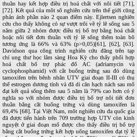
thuần hay kết hợp điều trị hoá chất với nôi tiết [71],
[72]. Kết quả của môt số nghiên cứu trên thế giới cũng
phản ánh phần nào 2 quan điểm này. Ejlertsen nghiên
cứu cho thấy không có sự vượt trôi về tỷ lê sống sau 5
năm giữa 2 nhóm được điều trị bổ trợ bằng hoá chất
hoặc nôi tiết đơn thuần với tỷ lê sống thêm toàn bô
tương ứng là 66% và 63% (p>0,05)[61], [62], [63].
Davidson qua công trình nghiên cứu đăng trên tạp
chí ung thư học lâm sàng Hoa Kỳ cho thấy phối hợp
hoá chất bổ trợ phác đổ AC (adriamycin và
cyclophosphamid) với cắt buổng trứng sau đó dùng
tamoxifen trên bênh nhân UTV giai đoạn II-III có thụ
thể estrogen dương tính và đã di căn hạch nách sau mổ
đạt kết quả sống thêm sau 5 năm là 79% cao hơn có ý
nghĩa so với nhóm được điều trị bổ trợ nôi tiết đơn
thuần bằng cắt buổng trứng và dùng tamoxifen là
69,4% [68]. Tại Việt Nam, môt nghiên cứu đa quốc gia
đã được tiến hành trên 709 trường hợp UTV còn kinh
nguyệt ở giai đoạn mổ được cho thấy điều trị bổ trợ
bằng cắt buổng trứng kết hợp uống tamoxifen đạt tỷ lệ