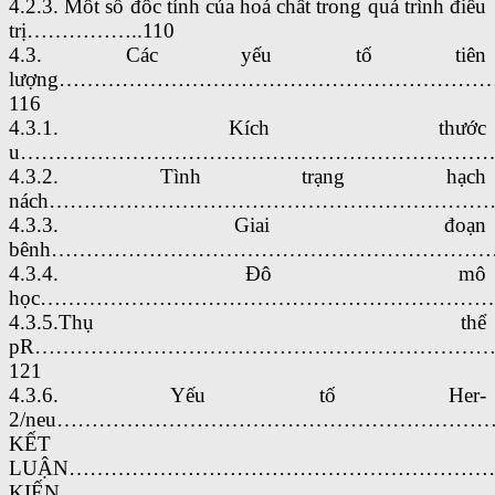
4.2.3. Môt số đôc tính của hoá chất trong quá trình điều
trị……………..110
4.3. Các yếu tố tiên
lượng……………………………………………………
116
4.3.1. Kích thước
u………………………………………………………………
4.3.2. Tình trạng hạch
nách………………………………………………………….
4.3.3. Giai đoạn
bênh…………………………………………………………
4.3.4. Đô mô
học……………………………………………………………
4.3.5.Thụ thể
pR………………………………………………………
121
4.3.6. Yếu tố Her-
2/neu…………………………………………………………
KẾT
LUẬN………………………………………………………
KIẾN