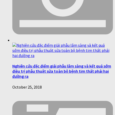
Nghiên cứu đặc điểm giải phẫu lâm sàng và kết quả sớm
điều trị phẫu thuật sửa toàn bộ bệnh tim thất phải hai
đường ra
October 25, 2018