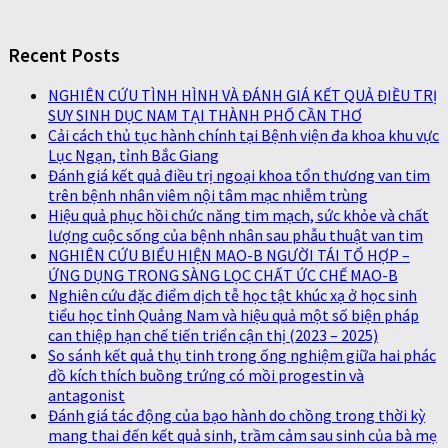
Recent Posts
NGHIÊN CỨU TÌNH HÌNH VÀ ĐÁNH GIÁ KẾT QUẢ ĐIỀU TRỊ
SUY SINH DỤC NAM TẠI THÀNH PHỐ CẦN THƠ
Cải cách thủ tục hành chính tại Bệnh viện đa khoa khu vực
Lục Ngạn, tỉnh Bắc Giang
Đánh giá kết quả điều trị ngoại khoa tổn thương van tim
trên bệnh nhân viêm nội tâm mạc nhiễm trùng
Hiệu quả phục hồi chức năng tim mạch, sức khỏe và chất
lượng cuộc sống của bệnh nhân sau phẫu thuật van tim
NGHIÊN CỨU BIỂU HIỆN MAO-B NGƯỜI TÁI TỔ HỢP –
ỨNG DỤNG TRONG SÀNG LỌC CHẤT ỨC CHẾ MAO-B
Nghiên cứu đặc điểm dịch tễ học tật khúc xạ ở học sinh
tiểu học tỉnh Quảng Nam và hiệu quả một số biện pháp
can thiệp hạn chế tiến triển cận thị (2023 – 2025)
So sánh kết quả thụ tinh trong ống nghiệm giữa hai phác
đồ kích thích buồng trứng có mồi progestin và
antagonist
Đánh giá tác động của bạo hành do chồng trong thời kỳ
mang thai đến kết quả sinh, trầm cảm sau sinh của bà mẹ