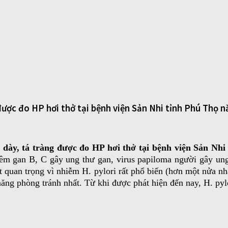
g được đo HP hơi thở tại bệnh viện Sản Nhi tỉnh Phú Thọ
 dạ dày, tá tràng được đo HP hơi thở tại bệnh viện Sản N
iêm gan B, C gây ung thư gan, virus papiloma người gây ung 
ệt quan trọng vì nhiễm H. pylori rất phổ biến (hơn một nửa nhâ
ăng phòng tránh nhất. Từ khi được phát hiện đến nay, H. pylo