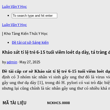
Luận Văn Y Học
Luận Văn Y Học
| Kho Tàng Kiến Thức Y Học
Đề tài cơ sở-Sáng kiến
Khảo sát tỉ lệ trẻ 6-15 tuổi viêm loét dạ dày, tá tràn
by
admin
·
May 27, 2025
Đề tài cấp cơ sở Khảo sát tỉ lệ trẻ 6-15 tuổi viêm loét
định có 3 nhóm tác nhân vi sinh gây ung thư đó là virus v
gây ung thư dạ dày [1], trong đó H. pylori có vai trò đặc bi
nhưng lại cũng chính là tác nhân gây ung thư có nhiều khả n
MÃ TÀI LIỆU
NCKHCS.0008