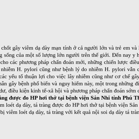
 chốt gây viêm dạ dày mạn tính ở cả người lớn và trẻ em và 
 sống của một số lượng lớn người trên thế giới. Đến nay y họ
c cho các phương pháp chẩn đoán mới, những chiến lược điều t
n nhiễm H. pylori cũng như bệnh lý do nhiễm H. pylori vẫn 
m, các yếu tố thuận lợi cho việc lây nhiễm cũng như cơ chế 
hân gây bệnh phổ biến và nguy hiểm này, một trong những điể
ịa dư, điều kiện kinh tế-xã hội và phương pháp chẩn đoán sớm
á tràng được đo HP hơi thở tại bệnh viện Sản Nhi tỉnh Phú
iêm loét dạ dày, tá tràng được đo HP hơi thở tại bệnh viện Sả
bị viêm loét dạ dày, tá tràng với kết quả nội soi dạ dày tá trà