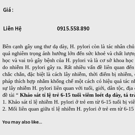
Giá :
Liên Hệ
0915.558.890
Bên cạnh gây ung thư dạ dày, H. pylori còn là tác nhân chủ
quả nghiêm trọng ảnh hưởng lớn đến sức khoẻ và chất lượng
học và vai trò gây bệnh của H. pylori và là cơ sở khoa họ
do nhiễm H. pylori gây ra. Rất nhiều vấn đề liên quan đế
chắc chắn, đặc biệt là cách lây nhiễm, thời điểm bị nhiễ
pháp thích hợp nhằm khống chế một cách có hiệu quả tác n
sự lây nhiễm H. pylori liên quan với tuổi, giới, dân tộc, đ
đề tài “
Khảo sát tỉ lệ trẻ 6-15 tuổi viêm loét dạ dày, t
1. Khảo sát tỉ lệ nhiễm H. pylori ở trẻ em từ 6-15 tuổi bị v
2. Mối liên quan giữa tỉ lệ nhiễm H. pylori ở trẻ em từ 6-15 
You may also like...