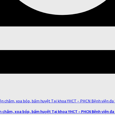
iện châm, xoa bóp, bấm huyệt Tại khoa YHCT – PHCN Bệnh viện đa