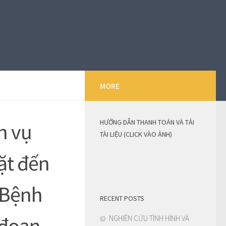
MORE
HƯỚNG DẪN THANH TOÁN VÀ TẢI
h vụ
TÀI LIỆU (CLICK VÀO ẢNH)
ặt đến
 Bệnh
RECENT POSTS
 đoạn
NGHIÊN CỨU TÌNH HÌNH VÀ