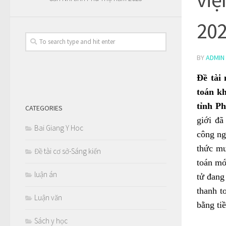
202
BY
ADMIN
Đề tài
toán k
tỉnh Ph
CATEGORIES
giới đã
Bai Giang Y Hoc
công ng
thức mu
Đề tài cơ sở-Sáng kiến
toán mớ
luận án
tử đang
thanh t
Luận văn
bằng ti
Sách y học