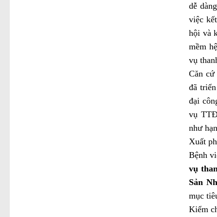
dễ dàng
việc kế
hội và 
mềm hệ 
vụ than
Căn cứ 
đã triể
đại côn
vụ TTĐT
như hạn
Xuất ph
Bệnh vi
vụ than
Sản Nh
mục tiê
Kiểm ch