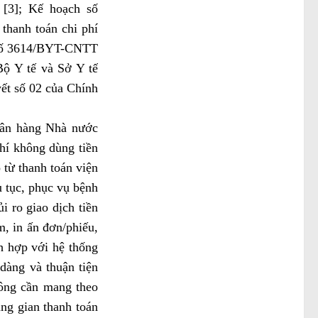
 [3]; Kế hoạch số
thanh toán chi phí
n số 3614/BYT-CNTT
Bộ Y tế và Sở Y tế
yết số 02 của Chính
gân hàng Nhà nước
phí không dùng tiền
 từ thanh toán viện
ủ tục, phục vụ bệnh
i ro giao dịch tiền
m, in ấn đơn/phiếu,
ch hợp với hệ thống
 dàng và thuận tiện
hông cần mang theo
ung gian thanh toán