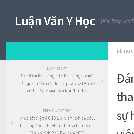
Luận Văn Y Học
| Kho Tàng Kiến 
ĐỀ TÀI 
NEXT STORY
Đán
Đặc điểm lâm sàng, cận lâm sàng và mối
liên quan đến mức độ năng Covid-19 ở trẻ
em tai Bệnh viện Sản Nhi Phú Thọ
tha
sự 
PREVIOUS STORY
Khảo sát tỉ lệ trẻ 6-15 tuổi viêm loét dạ dày,
tá tràng được đo HP hơi thở tại bệnh viện
việ
Sản Nhi tỉnh Phú Thọ năm 2023