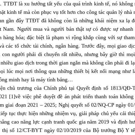
. TTĐT là xu hướng tất yếu của quá trình kinh tế, nó không 
mặt kinh tế mà còn phục vụ tốt hơn cho công tác quản lý nhà 
an gần đây TTĐT đã không còn là những khái niệm xa lạ đ
t Nam. Người mua và người bán thật sự có được sự nhanh c
 hàng hóa; đặc biệt là phạm vi rộng khắp cùng với sự tham
và các tổ chức tài chính, ngân hàng. Trước đây, mọi giao dị
 con người phải di chuyển rất nhiều, nhưng bây giờ thì mọi
 nhiều giao dịch trong thời gian ngắn mà không cần phải đi lại
ọi lúc mọi nơi thông qua những thiết bị kết nối mạng như là
hông minh hay là máy tính bảng…
ện chủ trương của Chính phủ tại Quyết định số 1813/QĐ-
021 [1]về việc phê duyệt đề án phát triển thanh toán không 
m giai đoạn 2021 – 2025; Nghị quyết số 02/NQ-CP ngày 01
tiếp tục thực hiện những nhiệm vụ, giải pháp chủ yếu cải th
nâng cao năng lực cạnh tranh quốc gia năm 2019 và định 
ỉ thị số 12/CT-BYT ngày 02/10/2019 của Bộ trưởng Bộ Y t