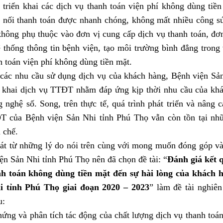
 triển khai các dịch vụ thanh toán viện phí không dùng tiền
t nối thanh toán được nhanh chóng, không mất nhiều công sứ
không phụ thuộc vào đơn vị cung cấp dịch vụ thanh toán, đơ
thống thông tin bệnh viện, tạo môi trường bình đẳng trong 
h toán viện phí không dùng tiền mặt.
các nhu cầu sử dụng dịch vụ của khách hàng, Bệnh viện Sả
n khai dịch vụ TTĐT nhằm đáp ứng kịp thời nhu cầu của khá
g nghệ số. Song, trên thực tế, quá trình phát triển và nâng 
 của Bệnh viện Sản Nhi tỉnh Phú Thọ vẫn còn tồn tại nh
 chế.
át từ những lý do nói trên cùng với mong muốn đóng góp vào
ện Sản Nhi tỉnh Phú Thọ nên đã chọn đề tài: “
Đánh giá kết 
h toán không dùng tiền mặt đến sự hài lòng của khách h
i tỉnh Phú Thọ giai đoạn 2020 – 2023
” làm đề tài nghiê
u:
ứng và phân tích tác động của chất lượng dịch vụ thanh toán