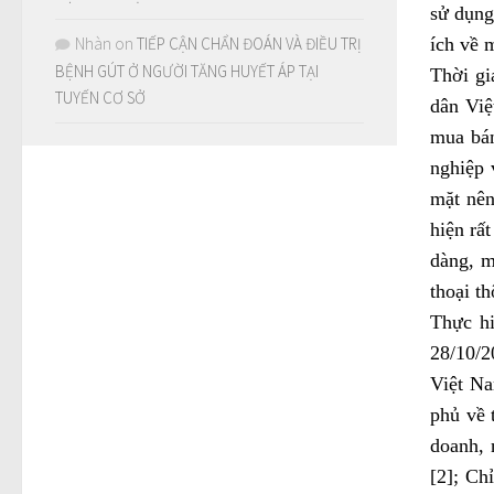
sử dụng
ích về 
Nhàn
on
TIẾP CẬN CHẨN ĐOÁN VÀ ĐIỀU TRỊ
BỆNH GÚT Ở NGƯỜI TĂNG HUYẾT ÁP TẠI
Thời gi
TUYẾN CƠ SỞ
dân Việ
mua bán
nghiệp 
mặt nên
hiện rất
dàng, m
thoại t
Thực hi
28/10/2
Việt Na
phủ về 
doanh, 
[2]; Ch