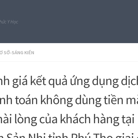
Thức Y Học
CƠ SỞ-SÁNG KIẾN
h giá kết quả ứng dụng dịc
nh toán không dùng tiền m
hài lòng của khách hàng tại
n Sản Nhi tỉnh Phú Thọ giai