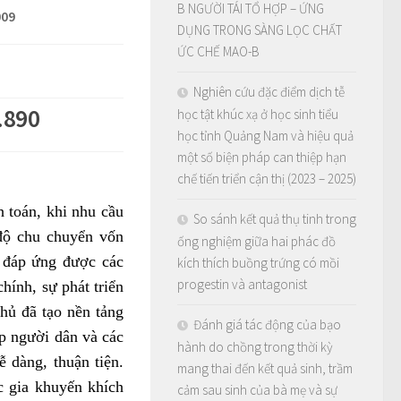
B NGƯỜI TÁI TỔ HỢP – ỨNG
09
DỤNG TRONG SÀNG LỌC CHẤT
ỨC CHẾ MAO-B
Nghiên cứu đặc điểm dịch tễ
.890
học tật khúc xạ ở học sinh tiểu
học tỉnh Quảng Nam và hiệu quả
một số biện pháp can thiệp hạn
chế tiến triển cận thị (2023 – 2025)
h toán, khi nhu cầu
So sánh kết quả thụ tinh trong
 độ chu chuyển vốn
ống nghiệm giữa hai phác đồ
ể đáp ứng được các
kích thích buồng trứng có mồi
progestin và antagonist
hính, sự phát triển
hủ đã tạo nền tảng
Đánh giá tác động của bạo
p người dân và các
hành do chồng trong thời kỳ
 dàng, thuận tiện.
mang thai đến kết quả sinh, trầm
c gia khuyến khích
cảm sau sinh của bà mẹ và sự