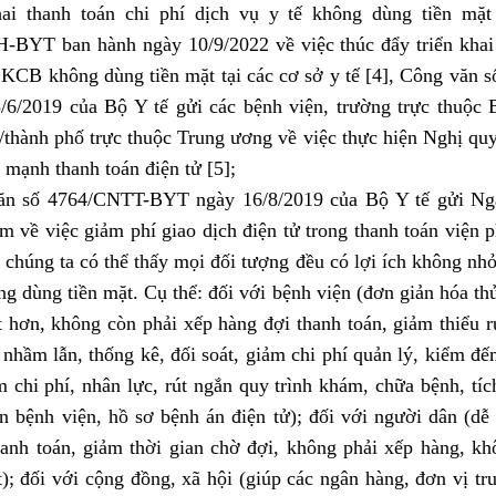
hai thanh toán chi phí dịch vụ y tế không dùng tiền mặt
-BYT ban hành ngày 10/9/2022 về việc thúc đẩy triển khai 
 KCB không dùng tiền mặt tại các cơ sở y tế [4], Công vă
/6/2019 của Bộ Y tế gửi các bệnh viện, trường trực thuộc 
h/thành phố trực thuộc Trung ương về việc thực hiện Nghị qu
 mạnh thanh toán điện tử [5];
ăn số 4764/CNTT-BYT ngày 16/8/2019 của Bộ Y tế gửi N
m về việc giảm phí giao dịch điện tử trong thanh toán viện 
, chúng ta có thể thấy mọi đối tượng đều có lợi ích không nhỏ
ng dùng tiền mặt. Cụ thể: đối với bệnh viện (đơn giản hóa th
t hơn, không còn phải xếp hàng đợi thanh toán, giảm thiểu rủ
 nhầm lẫn, thống kê, đối soát, giảm chi phí quản lý, kiểm đế
ệm chi phí, nhân lực, rút ngắn quy trình khám, chữa bệnh, tí
in bệnh viện, hồ sơ bệnh án điện tử); đối với người dân (dễ
hanh toán, giảm thời gian chờ đợi, không phải xếp hàng, k
t); đối với cộng đồng, xã hội (giúp các ngân hàng, đơn vị tr