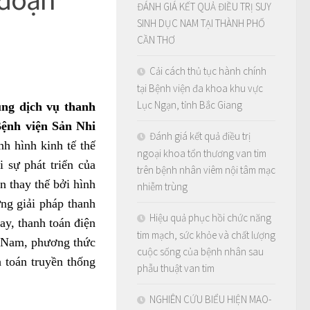
ĐÁNH GIÁ KẾT QUẢ ĐIỀU TRỊ SUY
SINH DỤC NAM TẠI THÀNH PHỐ
CẦN THƠ
Cải cách thủ tục hành chính
tại Bệnh viện đa khoa khu vực
Lục Ngạn, tỉnh Bắc Giang
ụng dịch vụ thanh
Bệnh viện Sản Nhi
Đánh giá kết quả điều trị
h hình kinh tế thế
ngoại khoa tổn thương van tim
 sự phát triển của
trên bệnh nhân viêm nội tâm mạc
n thay thế bởi hình
nhiễm trùng
ng giải pháp thanh
Hiệu quả phục hồi chức năng
y, thanh toán điện
tim mạch, sức khỏe và chất lượng
ệt Nam, phương thức
cuộc sống của bệnh nhân sau
 toán truyền thống
phẫu thuật van tim
NGHIÊN CỨU BIỂU HIỆN MAO-