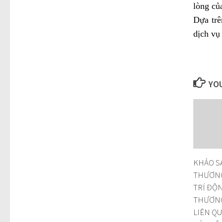
lòng củ
Dựa trê
dịch vụ
YOU
KHẢO S
THƯƠNG 
TRÍ ĐỘ
THƯƠNG
LIÊN Q