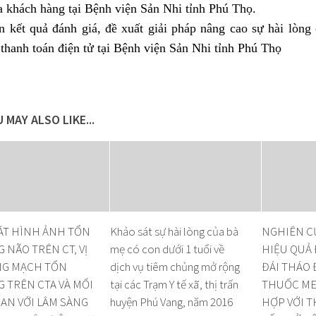
a khách hàng tại Bệnh viện Sản Nhi tỉnh Phú Thọ.
n kết quả đánh giá, đề xuất giải pháp nâng cao sự hài lòng
 thanh toán điện tử tại Bệnh viện Sản Nhi tỉnh Phú Thọ
 MAY ALSO LIKE...
ÁT HÌNH ẢNH TỔN
Khảo sát sự hài lòng của bà
NGHIÊN CỨ
NÃO TRÊN CT, VỊ
mẹ có con dưới 1 tuổi về
HIỆU QUẢ 
NG MẠCH TỔN
dịch vụ tiêm chủng mở rộng
ĐÁI THÁO
 TRÊN CTA VÀ MỐI
tại các Trạm Y tế xã, thị trấn
THUỐC ME
UAN VỚI LÂM SÀNG
huyện Phú Vang, năm 2016
HỢP VỚI T