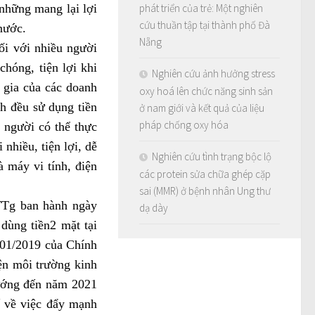
những mang lại lợi
phát triển của trẻ: Một nghiên
cứu thuần tập tại thành phố Đà
nước.
Nẵng
ối với nhiều người
hóng, tiện lợi khi
Nghiên cứu ảnh hưởng stress
 gia của các doanh
oxy hoá lên chức năng sinh sản
ch đều sử dụng tiền
ở nam giới và kết quả của liệu
pháp chống oxy hóa
 người có thể thực
 nhiều, tiện lợi, dễ
Nghiên cứu tình trạng bộc lộ
 máy vi tính, điện
các protein sửa chữa ghép cặp
sai (MMR) ở bệnh nhân Ung thư
TTg ban hành ngày
dạ dày
dùng tiền2 mặt tại
/01/2019 của Chính
iện môi trường kinh
hướng đến năm 2021
ế về việc đẩy mạnh