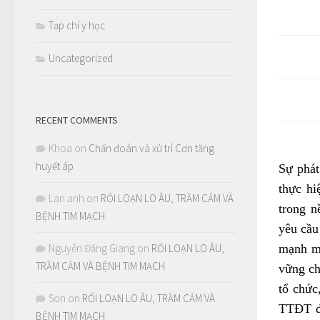
Tạp chí y học
Uncategorized
RECENT COMMENTS
Khoa
on
Chẩn đoán và xử trí Cơn tăng
huyết áp
Sự phát
thực hi
Lan anh
on
RỐI LOẠN LO ÂU, TRẦM CẢM VÀ
trong n
BỆNH TIM MẠCH
yêu cầu
mạnh mẽ
Nguyễn Đăng Giang
on
RỐI LOẠN LO ÂU,
TRẦM CẢM VÀ BỆNH TIM MẠCH
vững ch
tổ chức
Son
on
RỐI LOẠN LO ÂU, TRẦM CẢM VÀ
TTĐT đã
BỆNH TIM MẠCH