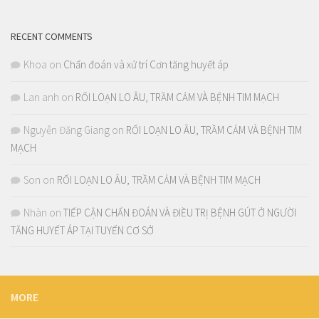
RECENT COMMENTS
Khoa
on
Chẩn đoán và xử trí Cơn tăng huyết áp
Lan anh
on
RỐI LOẠN LO ÂU, TRẦM CẢM VÀ BỆNH TIM MẠCH
Nguyễn Đăng Giang
on
RỐI LOẠN LO ÂU, TRẦM CẢM VÀ BỆNH TIM
MẠCH
Son
on
RỐI LOẠN LO ÂU, TRẦM CẢM VÀ BỆNH TIM MẠCH
Nhàn
on
TIẾP CẬN CHẨN ĐOÁN VÀ ĐIỀU TRỊ BỆNH GÚT Ở NGƯỜI
TĂNG HUYẾT ÁP TẠI TUYẾN CƠ SỞ
MORE