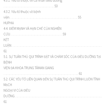
4.3.1. Yếu tố thuộc về cá nhân điều dưỡng
………………………………………….. 53
4.3.2. Yếu tố thuộc về bệnh
viện…………………………………………………………. 55
HUPHiii
4.4. ĐIỂM MẠNH VÀ HẠN CHẾ CỦA NGHIÊN
CỨU…………………………………………… 59
KẾT
LUẬN………………………………………………………………………………
61
5.1. SỰ TUÂN THỦ QUI TRÌNH ĐẶT VÀ CHĂM SÓC CỦA ĐIỀU DƯỠNG TẠI
BỆNH
VIỆN ĐA KHOA TRUNG TÂMAN GIANG
……………………………………………………………….. 61
5.2. CÁC YẾU TỐ LIÊN QUAN ĐẾN SỰ TUÂN THỦ QUI TRÌNH LUỒN TĨNH
MẠCH
NGOẠI VI CỦA ĐIỀU
DƯỠNG…………………………………………………………………………………
61