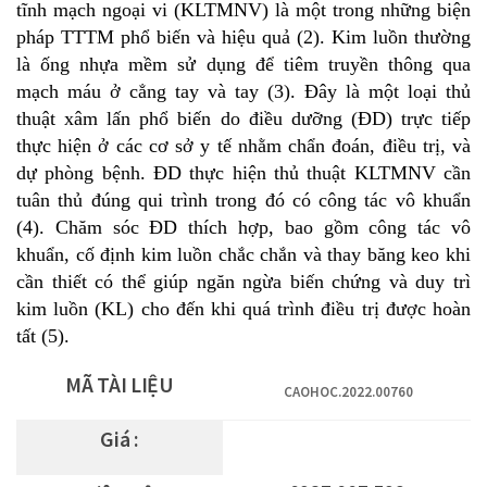
tĩnh mạch ngoại vi (KLTMNV) là một trong những biện
pháp TTTM phổ biến và hiệu quả (2). Kim luồn thường
là ống nhựa mềm sử dụng để tiêm truyền thông qua
mạch máu ở cẳng tay và tay (3). Đây là một loại thủ
thuật xâm lấn phổ biến do điều dưỡng (ĐD) trực tiếp
thực hiện ở các cơ sở y tế nhằm chẩn đoán, điều trị, và
dự phòng bệnh. ĐD thực hiện thủ thuật KLTMNV cần
tuân thủ đúng qui trình trong đó có công tác vô khuẩn
(4). Chăm sóc ĐD thích hợp, bao gồm công tác vô
khuẩn, cố định kim luồn chắc chắn và thay băng keo khi
cần thiết có thể giúp ngăn ngừa biến chứng và duy trì
kim luồn (KL) cho đến khi quá trình điều trị được hoàn
tất (5).
MÃ TÀI LIỆU
CAOHOC.2022.00760
Giá :