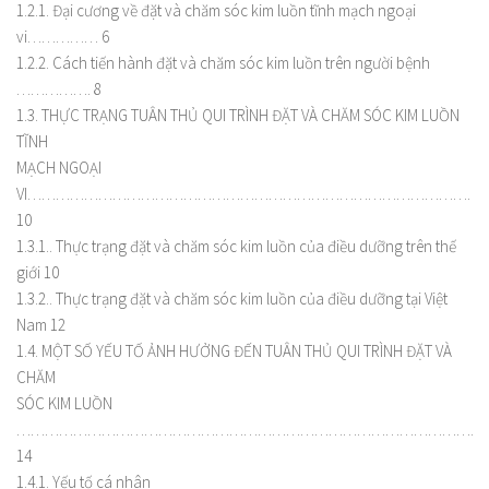
1.2.1. Đại cương về đặt và chăm sóc kim luồn tĩnh mạch ngoại
vi…………… 6
1.2.2. Cách tiến hành đặt và chăm sóc kim luồn trên người bệnh
……………. 8
1.3. THỰC TRẠNG TUÂN THỦ QUI TRÌNH ĐẶT VÀ CHĂM SÓC KIM LUỒN
TĨNH
MẠCH NGOẠI
VI……………………………………………………………………………………
10
1.3.1.. Thực trạng đặt và chăm sóc kim luồn của điều dưỡng trên thế
giới 10
1.3.2.. Thực trạng đặt và chăm sóc kim luồn của điều dưỡng tại Việt
Nam 12
1.4. MỘT SỐ YẾU TỐ ẢNH HƯỞNG ĐẾN TUÂN THỦ QUI TRÌNH ĐẶT VÀ
CHĂM
SÓC KIM LUỒN
………………………………………………………………………………………
14
1.4.1. Yếu tố cá nhân