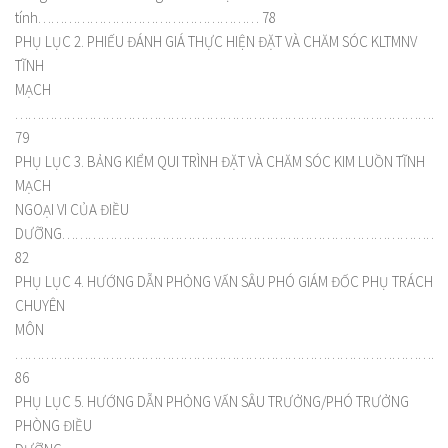
tính…………………………………………… 78
PHỤ LỤC 2. PHIẾU ĐÁNH GIÁ THỰC HIỆN ĐẶT VÀ CHĂM SÓC KLTMNV
TĨNH
MẠCH
………………………………………………………………………………………
79
PHỤ LỤC 3. BẢNG KIỂM QUI TRÌNH ĐẶT VÀ CHĂM SÓC KIM LUỒN TĨNH
MẠCH
NGOẠI VI CỦA ĐIỀU
DƯỠNG…………………………………………………………………………………
82
PHỤ LỤC 4. HƯỚNG DẪN PHỎNG VẤN SÂU PHÓ GIÁM ĐỐC PHỤ TRÁCH
CHUYÊN
MÔN
………………………………………………………………………………………
86
PHỤ LỤC 5. HƯỚNG DẪN PHỎNG VẤN SÂU TRƯỞNG/PHÓ TRƯỞNG
PHÒNG ĐIỀU