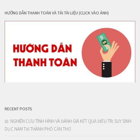
HƯỚNG DẪN THANH TOÁN VÀ TẢI TÀI LIỆU (CLICK VÀO ẢNH)
RECENT POSTS
NGHIÊN CỨU TÌNH HÌNH VÀ ĐÁNH GIÁ KẾT QUẢ ĐIỀU TRỊ SUY SINH
DỤC NAM TẠI THÀNH PHỐ CẦN THƠ