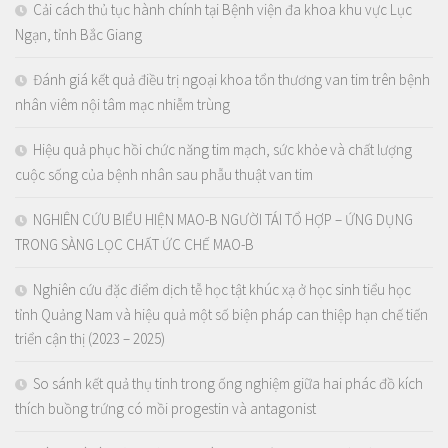
Cải cách thủ tục hành chính tại Bệnh viện đa khoa khu vực Lục
Ngạn, tỉnh Bắc Giang
Đánh giá kết quả điều trị ngoại khoa tổn thương van tim trên bệnh
nhân viêm nội tâm mạc nhiễm trùng
Hiệu quả phục hồi chức năng tim mạch, sức khỏe và chất lượng
cuộc sống của bệnh nhân sau phẫu thuật van tim
NGHIÊN CỨU BIỂU HIỆN MAO-B NGƯỜI TÁI TỔ HỢP – ỨNG DỤNG
TRONG SÀNG LỌC CHẤT ỨC CHẾ MAO-B
Nghiên cứu đặc điểm dịch tễ học tật khúc xạ ở học sinh tiểu học
tỉnh Quảng Nam và hiệu quả một số biện pháp can thiệp hạn chế tiến
triển cận thị (2023 – 2025)
So sánh kết quả thụ tinh trong ống nghiệm giữa hai phác đồ kích
thích buồng trứng có mồi progestin và antagonist