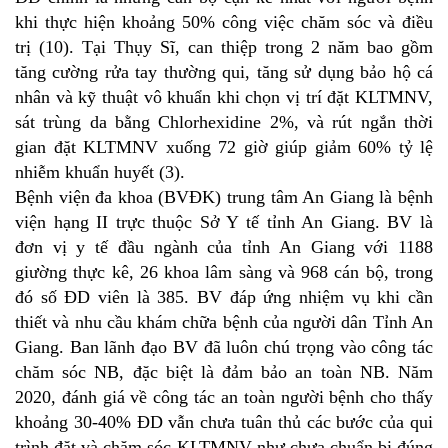
khi thực hiện khoảng 50% công việc chăm sóc và điều
trị (10). Tại Thụy Sĩ, can thiệp trong 2 năm bao gồm
tăng cường rửa tay thường qui, tăng sử dụng bảo hộ cá
nhân và kỹ thuật vô khuẩn khi chọn vị trí đặt KLTMNV,
sát trùng da bằng Chlorhexidine 2%, và rút ngắn thời
gian đặt KLTMNV xuống 72 giờ giúp giảm 60% tỷ lệ
nhiễm khuẩn huyết (3).
Bệnh viện đa khoa (BVĐK) trung tâm An Giang là bệnh
viện hạng II trực thuộc Sở Y tế tỉnh An Giang. BV là
đơn vị y tế đầu ngành của tỉnh An Giang với 1188
giường thực kê, 26 khoa lâm sàng và 968 cán bộ, trong
đó số ĐD viên là 385. BV đáp ứng nhiệm vụ khi cần
thiết và nhu cầu khám chữa bệnh của người dân Tỉnh An
Giang. Ban lãnh đạo BV đã luôn chú trọng vào công tác
chăm sóc NB, đặc biệt là đảm bảo an toàn NB. Năm
2020, đánh giá về công tác an toàn người bệnh cho thấy
khoảng 30-40% ĐD vẫn chưa tuân thủ các bước của qui
trình đặt và chăm sóc KLTMNV như chưa chuẩn bị đúng