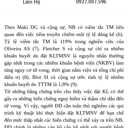
0927.007.596
Liên Hệ
Theo Maki DG và cộng sự, NB có viêm tắc TM liên
quan đến việc tiêm truyền chiếm một tỷ lệ đáng kể (6).
Tỷ lệ viêm tắc TM là 119% trong nghiên cứu của
Oliveira AS (7). Fletcher S và cộng sự chỉ ra nhiễm
khuẩn huyết do đặt KLTMNV là nguyên nhân thường
gặp nhất trong các nhiễm khuẩn bệnh viện (NKBV) làm
tăng nguy cơ tử vong, thời gian nằm viện và tổng chi phí
điều trị (8). Blot SI và cộng sự ước tính tỷ lệ nhiễm
khuẩn huyết do TTTM là 1,8% (9).
Từ những bằng chứng trên cho thấy việc đặt KL có thể
gây ra những biến chứng nguy hiểm và thậm chí dẫn đến
tử vong. Vì vậy, người ĐD cần tuân thủ nghiêm các qui
trình kỹ thuật khi thực hiện đặt KLTMNV để hạn chế
đến mức thấp nhất các biến chứng có thể xảy ra trên NB.
ĐD chính là những cán bộ cận kề nhất với người bệnh