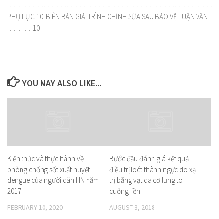
……………………………………………………………………………………………
PHỤ LỤC 10. BIÊN BẢN GIẢI TRÌNH CHỈNH SỬA SAU BẢO VỆ LUẬN VĂN
…………10
YOU MAY ALSO LIKE...
Kiến thức và thực hành về
Bước đầu đánh giá kết quả
phòng chống sốt xuất huyết
điều trị loét thành ngực do xạ
dengue của người dân HN năm
trị bằng vạt da cơ lưng to
2017
cuống liền
FEBRUARY 10, 2020
AUGUST 3, 2018