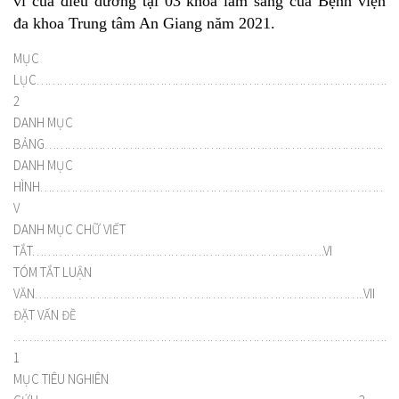
vi của điều dưỡng tại 03 khoa lâm sàng của Bệnh viện
đa khoa Trung tâm An Giang năm 2021.
MỤC
LỤC…………………………………………………………………………………
2
DANH MỤC
BẢNG………………………………………………………………………………….
DANH MỤC
HÌNH………………………………………………………………………………
V
DANH MỤC CHỮ VIẾT
TẮT………………………………………………………………….VI
TÓM TẮT LUẬN
VĂN…………………………………………………………………………..VII
ĐẶT VẤN ĐỀ
…………………………………………………………………………………………
1
MỤC TIÊU NGHIÊN