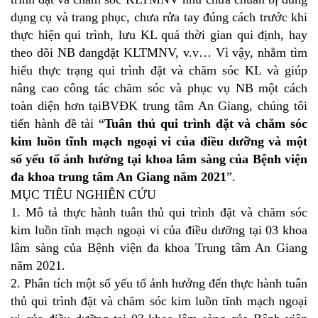
dụng cụ và trang phục, chưa rửa tay đúng cách trước khi
thực hiện qui trình, lưu KL quá thời gian qui định, hay
theo dõi NB đangđặt KLTMNV, v.v… Vì vậy, nhằm tìm
hiểu thực trạng qui trình đặt và chăm sóc KL và giúp
nâng cao công tác chăm sóc và phục vụ NB một cách
toàn diện hơn tạiBVĐK trung tâm An Giang, chúng tôi
tiến hành đề tài “
Tuân thủ qui trình đặt và chăm sóc
kim luồn tĩnh mạch ngoại vi của điều dưỡng và một
số yếu tố ảnh hưởng tại khoa lâm sàng của Bệnh viện
đa khoa trung tâm An Giang năm 2021
”.
MỤC TIÊU NGHIÊN CỨU
1. Mô tả thực hành tuân thủ qui trình đặt và chăm sóc
kim luồn tĩnh mạch ngoại vi của điều dưỡng tại 03 khoa
lâm sàng của Bệnh viện đa khoa Trung tâm An Giang
năm 2021.
2. Phân tích một số yếu tố ảnh hưởng đến thực hành tuân
thủ qui trình đặt và chăm sóc kim luồn tĩnh mạch ngoại