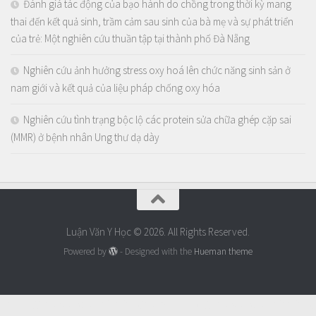
Đánh giá tác động của bạo hành do chồng trong thời kỳ mang
thai đến kết quả sinh, trầm cảm sau sinh của bà mẹ và sự phát triển
của trẻ: Một nghiên cứu thuần tập tại thành phố Đà Nẵng
Nghiên cứu ảnh hưởng stress oxy hoá lên chức năng sinh sản ở
nam giới và kết quả của liệu pháp chống oxy hóa
Nghiên cứu tình trạng bộc lộ các protein sửa chữa ghép cặp sai
(MMR) ở bệnh nhân Ung thư dạ dày
Luận Văn Y Học © 2026. All Rights Reserved.
Powered by
- Designed with the
Hueman theme
https://thaoduoctunhien.info/nam-
https://thaoduoctunhien.info/