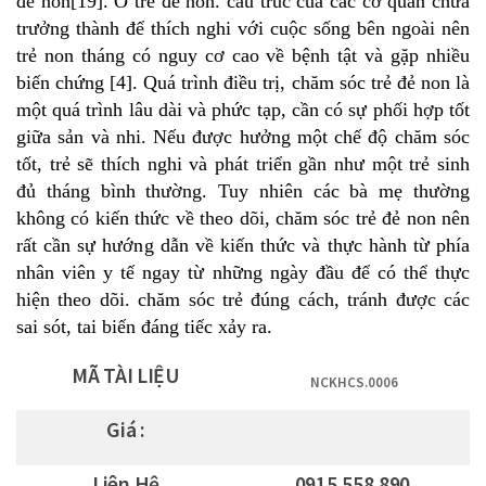
đẻ non[19]. Ở trẻ đẻ non. cấu trúc của các cơ quan chưa
trưởng thành để thích nghi với cuộc sống bên ngoài nên
trẻ non tháng có nguy cơ cao về bệnh tật và gặp nhiều
biến chứng [4]. Quá trình điều trị, chăm sóc trẻ đẻ non là
một quá trình lâu dài và phức tạp, cần có sự phối hợp tốt
giữa sản và nhi. Nếu được hưởng một chế độ chăm sóc
tốt, trẻ sẽ thích nghi và phát triển gần như một trẻ sinh
đủ tháng bình thường. Tuy nhiên các bà mẹ thường
không có kiến thức về theo dõi, chăm sóc trẻ đẻ non nên
rất cần sự hướng dẫn về kiến thức và thực hành từ phía
nhân viên y tế ngay từ những ngày đầu để có thể thực
hiện theo dõi. chăm sóc trẻ đúng cách, tránh được các
sai sót, tai biến đáng tiếc xảy ra.
MÃ TÀI LIỆU
NCKHCS.0006
Giá :
Liên Hệ
0915.558.890