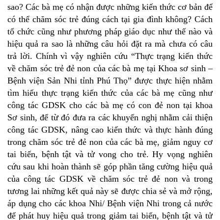
sao? Các bà mẹ có nhận được những kiến thức cơ bản để
có thể chăm sóc trẻ đúng cách tại gia đình không? Cách
tổ chức cũng như phương pháp giáo dục như thế nào và
hiệu quả ra sao là những câu hỏi đặt ra mà chưa có câu
trả lời. Chính vì vậy nghiên cứu “Thực trạng kiến thức
về chăm sóc trẻ đẻ non của các bà mẹ tại Khoa sơ sinh –
Bệnh viện Sản Nhi tỉnh Phú Thọ” được thực hiện nhằm
tìm hiểu thực trạng kiến thức của các bà mẹ cũng như
công tác GDSK cho các bà mẹ có con đẻ non tại khoa
Sơ sinh, để từ đó đưa ra các khuyến nghị nhằm cải thiện
công tác GDSK, nâng cao kiến thức và thực hành đúng
trong chăm sóc trẻ đẻ non của các bà mẹ, giảm nguy cơ
tai biến, bệnh tật và tử vong cho trẻ. Hy vọng nghiên
cứu sau khi hoàn thành sẽ góp phần tăng cường hiệu quả
của công tác GDSK về chăm sóc trẻ đẻ non và trong
tương lai những kết quả này sẽ được chia sẻ và mở rộng,
áp dụng cho các khoa Nhi/ Bệnh viện Nhi trong cả nước
để phát huy hiệu quả trong giảm tai biến, bệnh tật và tử