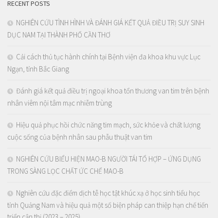
RECENT POSTS
NGHIÊN CỨU TÌNH HÌNH VÀ ĐÁNH GIÁ KẾT QUẢ ĐIỀU TRỊ SUY SINH
DỤC NAM TẠI THÀNH PHỐ CẦN THƠ
Cải cách thủ tục hành chính tại Bệnh viện đa khoa khu vực Lục
Ngạn, tỉnh Bắc Giang
Đánh giá kết quả điều trị ngoại khoa tổn thương van tim trên bệnh
nhân viêm nội tâm mạc nhiễm trùng
Hiệu quả phục hồi chức năng tim mạch, sức khỏe và chất lượng
cuộc sống của bệnh nhân sau phẫu thuật van tim
NGHIÊN CỨU BIỂU HIỆN MAO-B NGƯỜI TÁI TỔ HỢP – ỨNG DỤNG
TRONG SÀNG LỌC CHẤT ỨC CHẾ MAO-B
Nghiên cứu đặc điểm dịch tễ học tật khúc xạ ở học sinh tiểu học
tỉnh Quảng Nam và hiệu quả một số biện pháp can thiệp hạn chế tiến
triển cận thị (2023 – 2025)