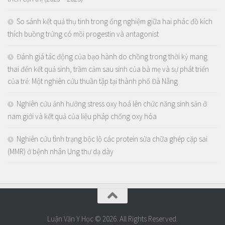
So sánh kết quả thụ tinh trong ống nghiệm giữa hai phác đồ kích
thích buồng trứng có mồi progestin và antagonist
Đánh giá tác động của bạo hành do chồng trong thời kỳ mang
thai đến kết quả sinh, trầm cảm sau sinh của bà mẹ và sự phát triển
của trẻ: Một nghiên cứu thuần tập tại thành phố Đà Nẵng
Nghiên cứu ảnh hưởng stress oxy hoá lên chức năng sinh sản ở
nam giới và kết quả của liệu pháp chống oxy hóa
Nghiên cứu tình trạng bộc lộ các protein sửa chữa ghép cặp sai
(MMR) ở bệnh nhân Ung thư dạ dày
Luận Văn Y Học © 2026. All Rights Reserved.