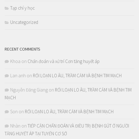
Tạp chí y học
Uncategorized
RECENT COMMENTS
Khoa
on
Chẩn đoán và xử trí Cơn tăng huyết áp
Lan anh
on
RỐI LOẠN LO ÂU, TRẦM CẢM VÀ BỆNH TIM MẠCH
Nguyễn Đăng Giang
on
RỐI LOẠN LO ÂU, TRẦM CẢM VÀ BỆNH TIM
MẠCH
Son
on
RỐI LOẠN LO ÂU, TRẦM CẢM VÀ BỆNH TIM MẠCH
Nhàn
on
TIẾP CẬN CHẨN ĐOÁN VÀ ĐIỀU TRỊ BỆNH GÚT Ở NGƯỜI
TĂNG HUYẾT ÁP TẠI TUYẾN CƠ SỞ