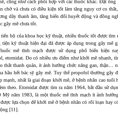
mê, cũng như cách phối hợp với các thuốc khác. Đặt ốn
an chờ và chưa có điều kiện tốt làm tăng nguy cơ co thắt, 
ơng dây thanh âm, tăng biến đổi huyết động và đồng ngh
c gây mê chưa tốt.
tiến bộ của khoa học kỹ thuật, nhiều thuốc tốt được tìm
tiện kỹ thuật hiện đại đã được áp dụng trong gây mê gi
Thuốc mê tĩnh mạch được sử dụng phổ biến hiện nay
l, etomidat. Do có nhiều ưu điểm như khởi mê nhanh, tỉ
co thắt thanh quản, ít ảnh hưởng chức năng gan, thận… n
a hầu hết bác sỹ gây mê. Tuy thế propofol thường gây đa
p mạnh, nhất là giai đoạn khởi mê, ở bệnh nhân cao tuổi 
èm theo. Etomidat được tìm ra năm 1964, bắt đầu sử d
ở Mỹ năm 1983, là một thuốc mê tĩnh mạch ít ảnh hưởn
được lựa chọn để khởi mê ở bệnh nhân có rối loạn hay có
ộng [11].