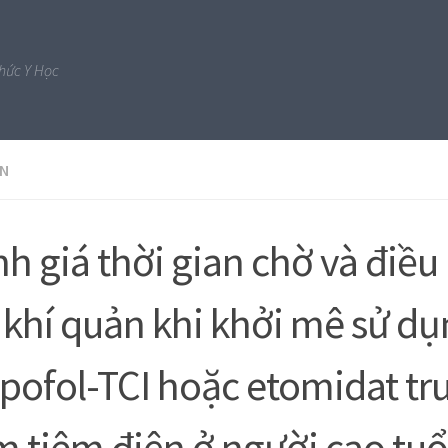
Thức Y Học
ĂN
h giá thời gian chờ và điều 
 khí quản khi khởi mê sử d
pofol-TCI hoặc etomidat tr
 tiêm điện ở người cao tuổ