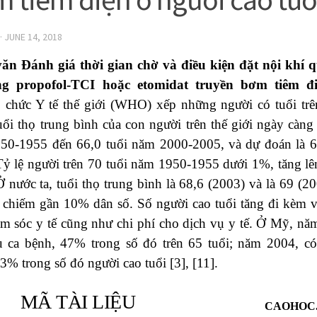
·
JUNE 14, 2018
ăn Đánh giá thời gian chờ và điều kiện đặt nội khí 
g propofol-TCI hoặc etomidat truyền bơm tiêm đ
 chức Y tế thế giới (WHO) xếp những người có tuổi trê
uổi thọ trung bình của con người trên thế giới ngày càng 
50-1955 đến 66,0 tuổi năm 2000-2005, và dự đoán là 6
Tỷ lệ người trên 70 tuổi năm 1950-1955 dưới 1%, tăng 
 nước ta, tuổi thọ trung bình là 68,6 (2003) và là 69 (20
 chiếm gần 10% dân số. Số người cao tuổi tăng đi kèm v
ăm sóc y tế cũng như chi phí cho dịch vụ y tế. Ở Mỹ, n
ệu ca bệnh, 47% trong số đó trên 65 tuổi; năm 2004, có
33% trong số đó người cao tuổi [3], [11].
MÃ TÀI LIỆU
CAOHOC.