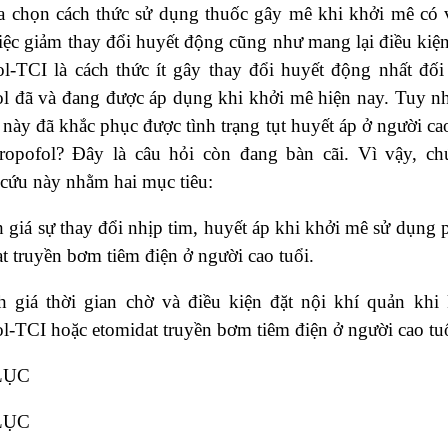
a chọn cách thức sử dụng thuốc gây mê khi khởi mê có v
iệc giảm thay đổi huyết động cũng như mang lại điều kiệ
l-TCI là cách thức ít gây thay đổi huyết động nhất đối
l đã và đang được áp dụng khi khởi mê hiện nay. Tuy nhi
này đã khắc phục được tình trạng tụt huyết áp ở người ca
ropofol? Đây là câu hỏi còn đang bàn cãi. Vì vậy, ch
cứu này nhằm hai mục tiêu:
 giá sự thay đổi nhịp tim, huyết áp khi khởi mê sử dụng
t truyền bơm tiêm điện ở người cao tuổi.
h giá thời gian chờ và điều kiện đặt nội khí quản kh
l-TCI hoặc etomidat truyền bơm tiêm điện ở người cao tuổ
LỤC
LỤC