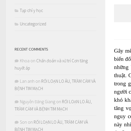
Tạp chí y học
Uncategorized
RECENT COMMENTS
Gây mê
biến đổ
Khoa
on
Chẩn đoán và xử trí Cơn tăng
những 
huyết áp
thuật. 
Lan anh
on
RỐI LOẠN LO ÂU, TRẦM CẢM VÀ
trong 
BỆNH TIM MẠCH
người c
khó kh
Nguyễn Đăng Giang
on
RỐI LOẠN LO ÂU,
tăng v
TRẦM CẢM VÀ BỆNH TIM MẠCH
nguy c
Son
on
RỐI LOẠN LO ÂU, TRẦM CẢM VÀ
này nh
BỆNH TIM MẠCH