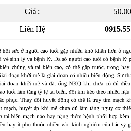
Giá :
50.0
Liên Hệ
0915.55
 hồi sức ở người cao tuổi gặp nhiều khó khăn hơn ở ngư
i về sinh lý và bệnh lý. Đa số người cao tuổi có bệnh lý 
biến chứng và tai biến cao, có thể gặp trước, trong ha
Giai đoạn khởi mê là giai đoạn có nhiều biến động. Sự t
giai đoạn khởi mê và đặt ống NKQ khi chưa có đủ điều
ao tuổi làm tăng tỷ lệ tai biến, đôi khi kéo theo nhiều hậ
ắc phục. Thay đổi huyết động có thể là trụy tim mạch k
ọt mạch, huyết áp khi mê chưa đủ làm tăng nguy cơ thi
ơ tai biến mạch não hay nặng thêm bệnh phối hợp kèm 
iều hay ít phụ thuộc nhiều vào kinh nghiệm của bác sỹ 