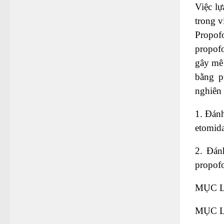
Việc lự
trong v
Propofo
propofo
gây mê 
bằng p
nghiên 
1. Đánh
etomida
2. Đán
propofo
MỤC 
MỤC 