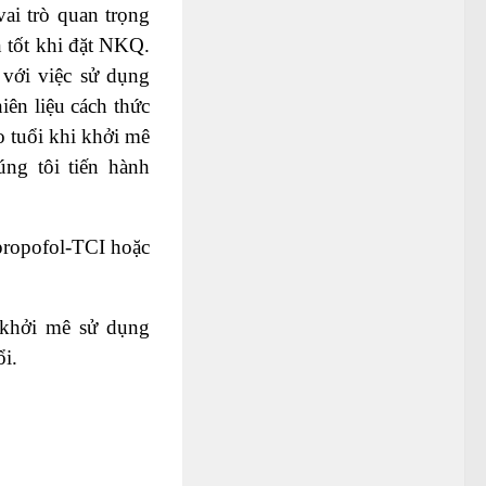
ai trò quan trọng
n tốt khi đặt NKQ.
 với việc sử dụng
ên liệu cách thức
o tuổi khi khởi mê
úng tôi tiến hành
 propofol-TCI hoặc
i khởi mê sử dụng
i.