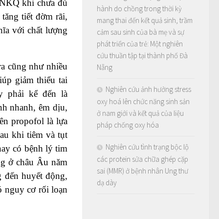
g NKQ khi chưa đủ
hành do chồng trong thời kỳ
tăng tiết đờm rãi,
mang thai đến kết quả sinh, trầm
ĩa với chất lượng
cảm sau sinh của bà mẹ và sự
phát triển của trẻ: Một nghiên
cứu thuần tập tại thành phố Đà
 ra cũng như nhiều
Nẵng
úp giảm thiểu tai
Nghiên cứu ảnh hưởng stress
 phải kể đến là
oxy hoá lên chức năng sinh sản
nh nhanh, êm dịu,
ở nam giới và kết quả của liệu
ên propofol là lựa
pháp chống oxy hóa
u khi tiêm và tụt
Nghiên cứu tình trạng bộc lộ
hay có bệnh lý tim
các protein sửa chữa ghép cặp
ụng ở châu Âu năm
sai (MMR) ở bệnh nhân Ung thư
g đến huyết động,
dạ dày
 nguy cơ rối loạn