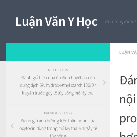
Luận Văn Y Học
| Kho Tàng Kiến 
LUẬN V
NEXT STORY
Đán
Đánh giá hiệu quả ổn định huyết áp của
dung dịch 6% hydroxyethyl starch 130/0.4
truyền trước gây tê tủy sống mổ lấy thai
nội
pro
PREVIOUS STORY
Đánh giá ảnh hưởng trên tuần hoàn của
oxytocin dùng trong mổ lấy thai với gây tê
bơm
tủy sống