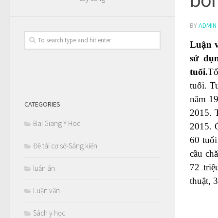
BY
ADMIN
Luận v
sử dụn
tuổi.
Tổ
tuổi. T
năm 19
CATEGORIES
2015. 
Bai Giang Y Hoc
2015. Ở
60 tuổi
Đề tài cơ sở-Sáng kiến
cầu ch
72 tri
luận án
thuật, 
Luận văn
Sách y học