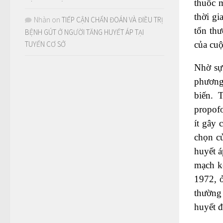
thuốc 
thời gi
Nhàn
on
TIẾP CẬN CHẨN ĐOÁN VÀ ĐIỀU TRỊ
tổn thư
BỆNH GÚT Ở NGƯỜI TĂNG HUYẾT ÁP TẠI
của cuộ
TUYẾN CƠ SỞ
Nhờ sự 
phương 
biến. 
propofo
ít gây 
chọn củ
huyết á
mạch k
1972, 
thường 
huyết đ