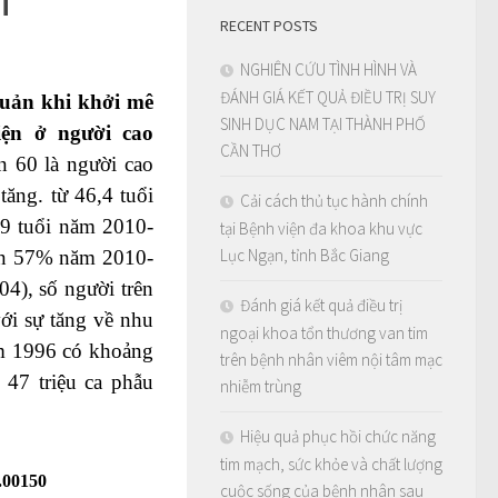
RECENT POSTS
NGHIÊN CỨU TÌNH HÌNH VÀ
ĐÁNH GIÁ KẾT QUẢ ĐIỀU TRỊ SUY
quản khi khởi mê
SINH DỤC NAM TẠI THÀNH PHỐ
iện ở người cao
CẦN THƠ
n 60 là người cao
tăng. từ 46,4 tuổi
Cải cách thủ tục hành chính
9 tuổi năm 2010-
tại Bệnh viện đa khoa khu vực
Lục Ngạn, tỉnh Bắc Giang
lên 57% năm 2010-
04), số người trên
Đánh giá kết quả điều trị
ới sự tăng về nhu
ngoại khoa tổn thương van tim
ăm 1996 có khoảng
trên bệnh nhân viêm nội tâm mạc
 47 triệu ca phẫu
nhiễm trùng
Hiệu quả phục hồi chức năng
tim mạch, sức khỏe và chất lượng
00150
cuộc sống của bệnh nhân sau