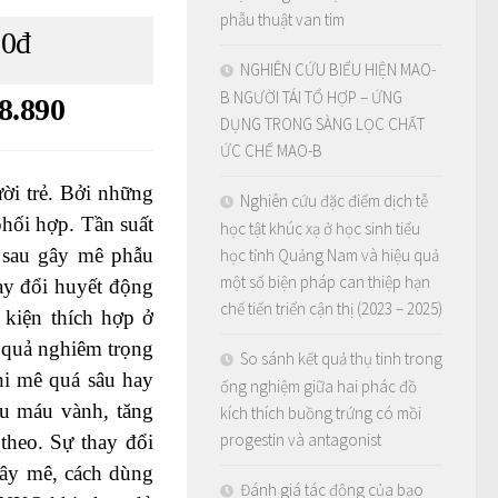
phẫu thuật van tim
00đ
NGHIÊN CỨU BIỂU HIỆN MAO-
B NGƯỜI TÁI TỔ HỢP – ỨNG
8.890
DỤNG TRONG SÀNG LỌC CHẤT
ỨC CHẾ MAO-B
ời trẻ. Bởi những
Nghiên cứu đặc điểm dịch tễ
phối hợp. Tần suất
học tật khúc xạ ở học sinh tiểu
y sau gây mê phẫu
học tỉnh Quảng Nam và hiệu quả
một số biện pháp can thiệp hạn
hay đổi huyết động
chế tiến triển cận thị (2023 – 2025)
 kiện thích hợp ở
u quả nghiêm trọng
So sánh kết quả thụ tinh trong
hi mê quá sâu hay
ống nghiệm giữa hai phác đồ
ếu máu vành, tăng
kích thích buồng trứng có mồi
progestin và antagonist
theo. Sự thay đổi
gây mê, cách dùng
Đánh giá tác động của bạo